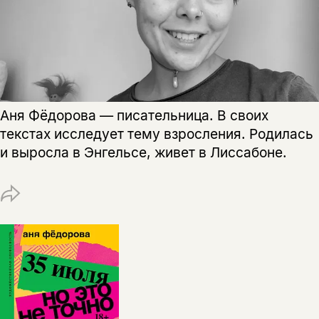
не предназначена для
несовершеннолетних
Скажите, пожалуйста,
Я соглашаюсь с
Политикой конфиденциальности
вам уже исполнилось 18 лет?
Я соглашаюсь с
Политикой конфиденциальности
Аня Фёдорова — писательница. В своих
подписаться
текстах исследует тему взросления. Родилась
да
подписаться
Поделиться
и выросла в Энгельсе, живет в Лиссабоне.
нет, вернуться назад
Копировать
Вконтакте
Телеграм
Дзен
ссылку