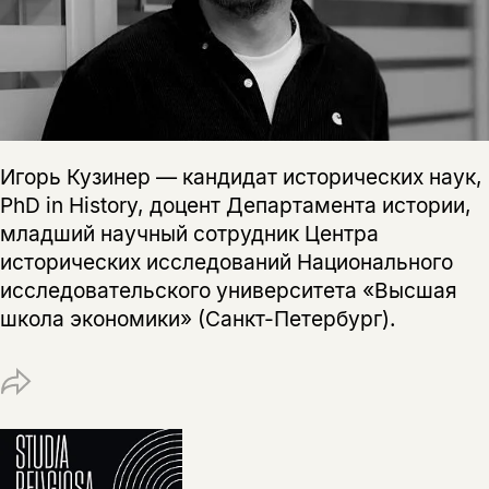
За подписку дарим промокод на
электронный адрес.
Эта книга
скидку 15%
не предназначена для
несовершеннолетних
Скажите, пожалуйста,
Я соглашаюсь с
Политикой конфиденциальности
вам уже исполнилось 18 лет?
Я соглашаюсь с
Политикой конфиденциальности
Игорь Кузинер — кандидат исторических наук,
PhD in History, доцент Департамента истории,
подписаться
младший научный сотрудник Центра
да
подписаться
Поделиться
исторических исследований Национального
нет, вернуться назад
исследовательского университета «Высшая
школа экономики» (Санкт-Петербург).
Копировать
Вконтакте
Телеграм
Дзен
ссылку