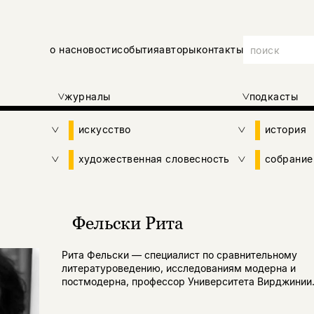
о нас
новости
события
авторы
контакты
журналы
подкасты
искусство
история
художественная словесность
собрание
Фельски Рита
Рита Фельски — специалист по сравнительному
литературоведению, исследованиям модерна и
постмодерна, профессор Университета Вирджинии