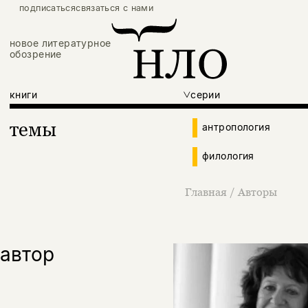
подписаться
связаться с нами
новое литературное
обозрение
книги
серии
темы
антропология
филология
Главная
/
Авторы
автор