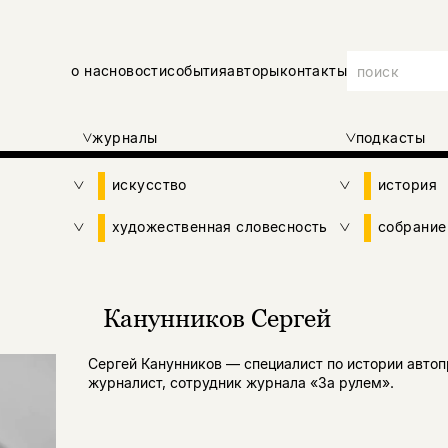
о нас
новости
события
авторы
контакты
журналы
подкасты
искусство
история
художественная словесность
собрание
Канунников Сергей
Сергей Канунников — специалист по истории автоп
журналист, сотрудник журнала «За рулем».