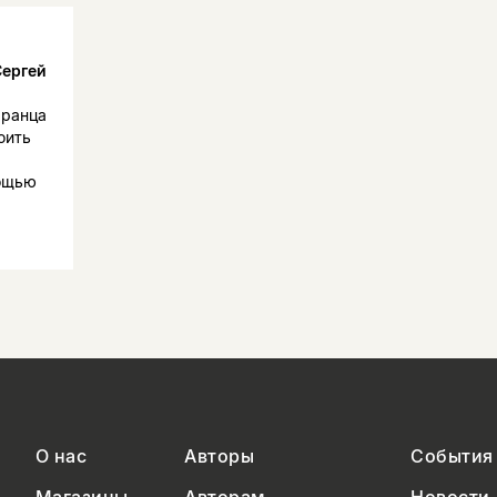
Сергей
 Франца
оить
мощью
О нас
Авторы
События