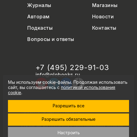
Журналы
Магазины
Авторам
Новости
Подкасты
Контакты
Вопросы и ответы
+7 (495) 229-91-03
info@nlobooks.ru
Мы используем cookie-файлы. Продолжая использовать
сайт, вы соглашаетесь с
политикой использования
cookie
.
Разрешить все
© Новое литературное обозрение. 2026
правила продажи товаров
политика в области персональных данных
Разрешить обязательные
политика использования cookie
согласие на обработку персональных данных
дизайн Дмитрия Черногаева
Настроить
разработка и запуск: