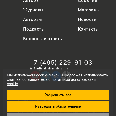
Авторы
События
Журналы
Магазины
Авторам
Новости
Подкасты
Контакты
Вопросы и ответы
+7 (495) 229-91-03
info@nlobooks.ru
Мы используем cookie-файлы. Продолжая использовать
сайт, вы соглашаетесь с
политикой использования
cookie
.
Разрешить все
© Новое литературное обозрение. 2026
правила продажи товаров
политика в области персональных данных
Разрешить обязательные
политика использования cookie
согласие на обработку персональных данных