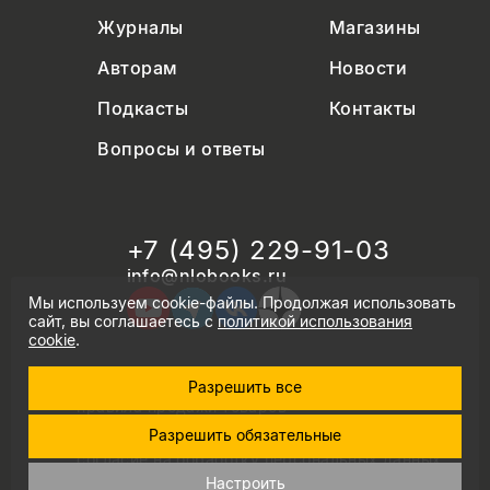
Журналы
Магазины
Авторам
Новости
Подкасты
Контакты
Вопросы и ответы
+7 (495) 229-91-03
info@nlobooks.ru
Мы используем cookie-файлы. Продолжая использовать
сайт, вы соглашаетесь с
политикой использования
cookie
.
Разрешить все
© Новое литературное обозрение. 2026
правила продажи товаров
политика в области персональных данных
Разрешить обязательные
политика использования cookie
согласие на обработку персональных данных
дизайн Дмитрия Черногаева
Настроить