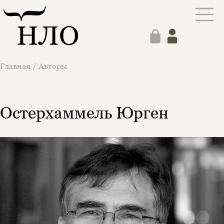
Главная
/
Авторы
Остерхаммель Юрген