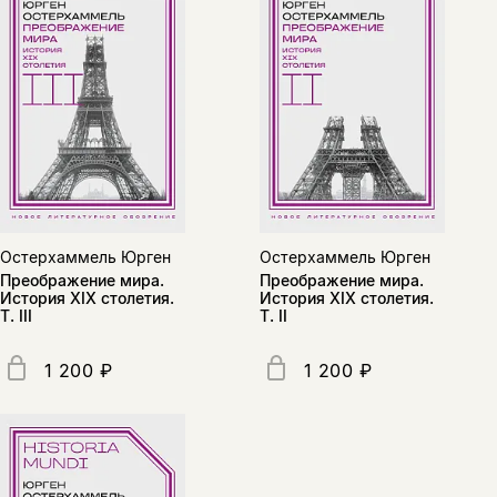
да
подписаться
Поделиться
нет, вернуться назад
Копировать
Вконтакте
Телеграм
Дзен
ссылку
Остерхаммель Юрген
Остерхаммель Юрген
Преображение мира.
Преображение мира.
История XIX столетия.
История XIX столетия.
Т. III
Т. II
1 200 ₽
1 200 ₽