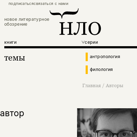
подписаться
связаться с нами
новое литературное
обозрение
книги
серии
темы
антропология
филология
Главная
/
Авторы
автор