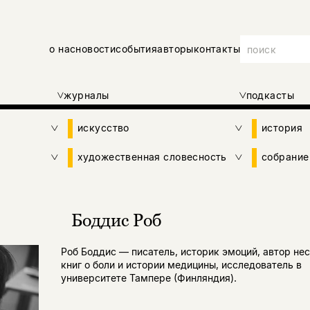
о нас
новости
события
авторы
контакты
журналы
подкасты
искусство
история
художественная словесность
собрание
Боддис Роб
Роб Боддис — писатель, историк эмоций, автор не
книг о боли и истории медицины, исследователь в
университете Тампере (Финляндия).