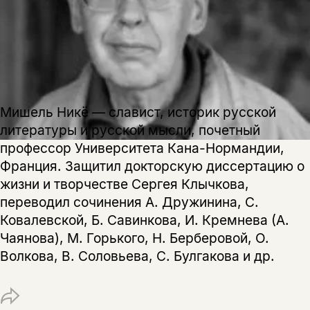
уведомления, и при поступлении книги
о книгах и событиях «НЛО».
на склад получить письмо на указанный
За подписку дарим промокод на
электронный адрес.
Эта книга
скидку 15%
не предназначена для
несовершеннолетних
Мишель Никё — славист, историк русской
Скажите, пожалуйста,
Я соглашаюсь с
Политикой конфиденциальности
вам уже исполнилось 18 лет?
Я соглашаюсь с
Политикой конфиденциальности
литературы и русской мысли, почетный
профессор Университета Кана-Нормандии,
Франция. Защитил докторскую диссертацию о
подписаться
да
подписаться
жизни и творчестве Сергея Клычкова,
Поделиться
переводил сочинения А. Дружинина, С.
нет, вернуться назад
Ковалевской, Б. Савинкова, И. Кремнева (А.
Чаянова), М. Горького, Н. Берберовой, О.
Копировать
Вконтакте
Телеграм
Дзен
Волкова, В. Соловьева, С. Булгакова и др.
ссылку