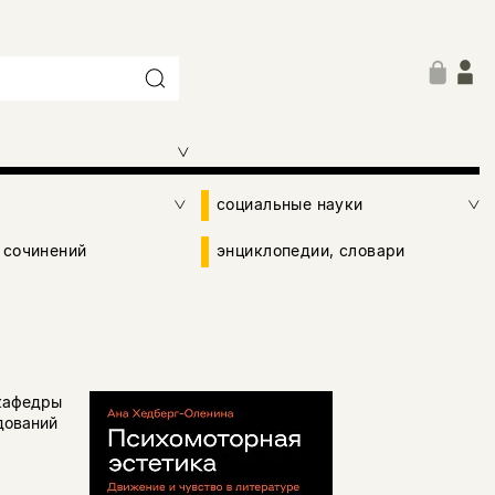
социальные науки
 сочинений
энциклопедии, словари
 кафедры
дований