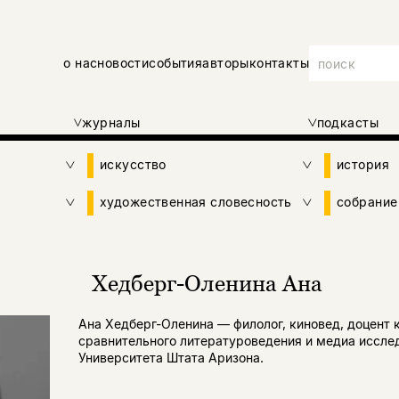
о нас
новости
события
авторы
контакты
журналы
подкасты
искусство
история
художественная словесность
собрание
Хедберг-Оленина Ана
Ана Хедберг-Оленина — филолог, киновед, доцент
сравнительного литературоведения и медиа иссле
Университета Штата Аризона.