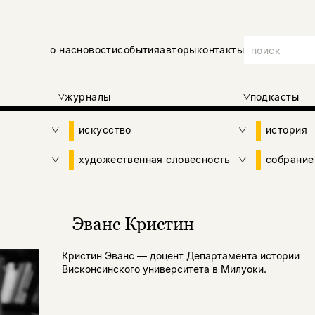
о нас
новости
события
авторы
контакты
журналы
подкасты
искусство
история
художественная словесность
собрание
Эванс Кристин
Кристин Эванс — доцент Департамента истории
Висконсинского университета в Милуоки.