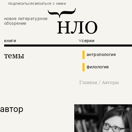
подписаться
связаться с нами
новое литературное
обозрение
книги
серии
темы
антропология
филология
Главная
/
Авторы
автор