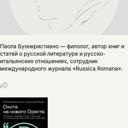
не предназначена для
несовершеннолетних
Скажите, пожалуйста,
Я соглашаюсь с
Политикой конфиденциальности
вам уже исполнилось 18 лет?
Я соглашаюсь с
Политикой конфиденциальности
Паола Буонкристиано — филолог, автор книг и
подписаться
статей о русской литературе и русско-
да
подписаться
Поделиться
итальянских отношениях, сотрудник
нет, вернуться назад
международного журнала «Russica Romana».
Копировать
Вконтакте
Телеграм
Дзен
ссылку