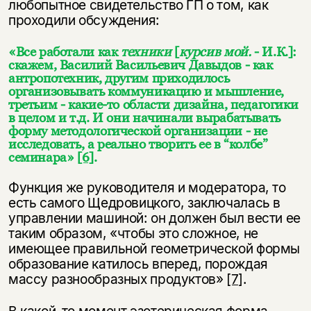
любопытное свидетельство ГП о том, как
проходили обсуждения:
«Все работали как
техники
[
курсив мой.
- И.К.]:
скажем, Василий Васильевич Давыдов - как
антропотехник, другим приходилось
организовывать коммуникацию и мышление,
третьим - какие-то области дизайна, педагогики
в целом и т.д. И они начинали вырабатывать
форму методологической организации - не
исследовать, а реально творить ее в “колбе”
семинара»
[6]
.
Функция же руководителя и модератора, то
есть самого Щедровицкого, заключалась в
управлении машиной: он должен был вести ее
таким образом, «чтобы это сложное, не
имеющее правильной геометрической формы
образование катилось вперед, порождая
массу разнообразных продуктов»
[7]
.
В какой-то момент эзотерическая форма