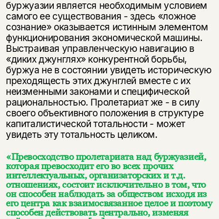
буржуазии является необходимым условием
самого ее существования - здесь «ложное
сознание» оказывается истинным элементом
функционирования экономической машины.
Выстраивая управленческую навигацию в
«диких джунглях» конкурентной борьбы,
буржуа не в состоянии увидеть историческую
преходящесть этих джунглей вместе с их
неизменными законами и специфической
рациональностью. Пролетариат же - в силу
своего объективного положения в структуре
капиталистической тотальности - может
увидеть эту тотальность целиком.
«Превосходство пролетариата над буржуазией,
которая превосходит его во всех прочих
интеллектуальных, организаторских и т.д.
отношениях, состоит исключительно в том, что
он способен наблюдать за обществом исходя из
его центра как взаимосвязанное целое и поэтому
способен действовать центрально, изменяя