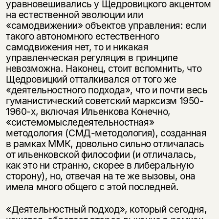
уравновешивались у Щедровицкого акцентом
на естественной эволюции или
«самодвижении» объектов управления: если
такого автономного естественного
самодвижения нет, то и никакая
управленческая регуляция в принципе
невозможна. Наконец, стоит вспомнить, что
Щедровицкий отталкивался от того же
«деятельностного подхода», что и почти весь
гуманистический советский марксизм 1950-
1960-х, включая Ильенкова Конечно,
Этой книги временно
«системомыследеятельностная»
методология (СМД-методология), созданная
нет в продаже.
Подписка на рассылку
в рамках ММК, довольно сильно отличалась
от ильенковской философии (и отличалась,
Вы можете подписаться на
Раз в неделю мы отправляем рассылку
как это ни странно, скорее в либеральную
уведомления, и при поступлении книги
о книгах и событиях «НЛО».
сторону), но, отвечая на те же вызовы, она
на склад получить письмо на указанный
имела много общего с этой последней.
За подписку дарим промокод на
электронный адрес.
Эта книга
скидку 15%
не предназначена для
«Деятельностный подход», который сегодня,