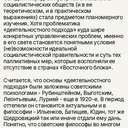
социалистических обществ (и в ее
теоретическом, и в практическом
выражениях) стала предметом планомерного
изучения. Хотя проблематика
«деятельностного подхода» куда шире
конкретных управленческих проблем, именно
в его свете становятся понятными условия
(не)возможности идеальной
социалистической правительности и суть тех
паллиативных мер, которые восполняли ее
отсутствие в странах «Восточного блока».
Считается, что основы «деятельностного
подхода» были заложены советскими
психологами - Рубинштейном, Выготским,
Леонтьевым, Лурией - еще в 1920-е. В период
оттепели он становится актуальным и в
философии - Ильенков, Батищев, Юдин, тот же
Щедровицкий так или иначе отдали ему дань.
Понятно, что советские философы во многом