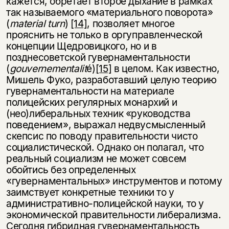
кажется, обретает второе дыхание в рамках
несовершеннолетних
так называемого «материального поворота»
(
material turn
)
[14]
, позволяет многое
Скажите, пожалуйста,
Я соглашаюсь с
Политикой конфиденциальности
прояснить не только в оргуправленческой
вам уже исполнилось 18 лет?
Я соглашаюсь с
Политикой конфиденциальности
концепции Щедровицкого, но и в
позднесоветской гувернаментальности
подписаться
(
gouvernementalit
é)
[15]
в целом. Как известно,
да
подписаться
Мишель Фуко, разработавший целую теорию
гувернаментальности на материале
нет, вернуться назад
полицейских регулярных монархий и
(нео)либеральных техник «руководства
поведением», выражал недвусмысленный
скепсис по поводу правительности чисто
социалистической. Однако он полагал, что
реальный социализм не может совсем
обойтись без определенных
«гувернаментальных» инструментов и потому
заимствует конкретные техники то у
административно-полицейской науки, то у
экономической правительности либерализма.
Сегодня гибридная гувернаментальность