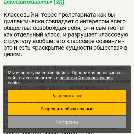
действительность»
[25]
.
Классовый интерес пролетариата как бы
диалектически совпадает с интересом всего
общества: освобождая себя, он и сам гибнет
как отдельный класс, и разрушает классовую
структуру вообще; его классовое сознание -
это и есть «раскрытие сущности общества» в
целом.
Конечно, позиция Лукача несколько уязвима:
Мы используем cookie-файлы. Продолжая использовать
вместо железных законов буржуазной
сайт, вы соглашаетесь с
политикой использования
политэкономии у него возникают гегельянские
cookie
.
диалектические законы исторического
развития. Но возможный упрек в замене
Разрешить все
одних законов другими справедлив лишь
отчасти. Лукач всячески подчеркивает, что
Разрешить обязательные
эти диалектические законы не действуют
автоматически. Бессознательная «хитрость
Настроить
разума» перестанет работать, как только
человечество освободится от пут