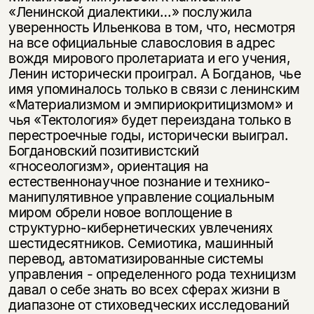
«Ленинской диалектики…» послужила
уверенность Ильенкова в том, что, несмотря
на все официальные славословия в адрес
вождя мирового пролетариата и его учения,
Ленин исторически проиграл. А Богданов, чье
имя упоминалось только в связи с ленинским
«Материализмом и эмпириокритицизмом» и
чья «Тектология» будет переиздана только в
перестроечные годы, исторически выиграл.
Богдановский позитивистский
«гносеологизм», ориентация на
естественнонаучное познание и технико-
манипулятивное управление социальным
миром обрели новое воплощение в
структурно-кибернетических увлечениях
шестидесятников. Семиотика, машинный
перевод, автоматизированные системы
управления - определенного рода техницизм
давал о себе знать во всех сферах жизни в
диапазоне от стиховедческих исследований