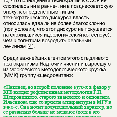
то, что полноценная технократия в СССР не
сложилась ни в ранне-, ни в позднесоветскую
эпоху, к определенным типам
технократического дискурса власть
относилась едва ли не более благосклонно
(при условии, что этот дискурс не покушается
на сложившийся идеологический консенсус),
чем к попыткам возродить реальный
ленинизм
[4]
.
Среди важнейших агентов этого стыдливого
технократизма Надточий числит и выросшую
из Московского методологического кружка
(ММК) группу «щедровитян»:
«Наконец, во второй половине 1970-х в фавор у
КГБ входит рефлексивная методология Г.П.
Щедровицкого, старого знакомого и оппонента
Ильенкова еще со времен аспирантуры в МГУ в
1950-е. Она носит полуподпольный характер, но
ее развитию больше не мешают (хотя в это
время происходит разгром всех приватных