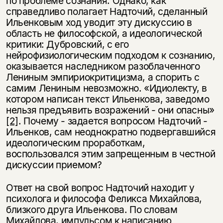
по проблеме сознания. Однако, как
справедливо полагает Надточий, сделанный
Ильенковым ход уводит эту дискуссию в
область не философской, а идеологической
критики: Дубровский, с его
нейрофизиологическим подходом к сознанию,
оказывается наследником разоблаченного
Лениным эмпириокритицизма, а спорить с
самим Лениным невозможно. «Идиолекту, в
котором написан текст Ильенкова, заведомо
нельзя предъявить возражений - они опасны»
[2]
. Почему - задается вопросом Надточий -
Ильенков, сам неоднократно подвергавшийся
идеологическим проработкам,
воспользовался этим запрещенным в честной
дискуссии приемом?
Ответ на свой вопрос Надточий находит у
психолога и философа Феликса Михайлова,
близкого друга Ильенкова. По словам
Михайлова, импульсом к написанию