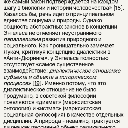
же самый закон подтверждается на каждом
шагу в биологии и истории человечества»
[18]
.
Казалось бы, речь идет о принципиальном
единстве социума и природы. Однако
общность абстрактных законов в концепции
Энгельса не отменяет неустранимого
параллелизма
развития природного и
социального. Как проницательно замечает
Лукач, критикуя концепцию диалектики в
«Анти-Дюринге», у Энгельса полностью
отсутствует «самое существенное
взаимодействие:
диалектическое отношение
субъекта и объекта в историческом
процессе
»
[19]
. Именно потому, что это
диалектическое отношение не было
продумано, в советской философии
появляются «диамат» (марксистская
онтология) и «истмат» (марксистская
социальная философия) в качестве отдельных
дисциплин. А природа - неважно, трактуется
ли она как пассивный объект радикального