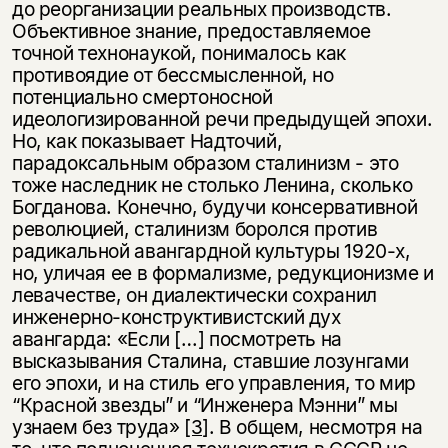
до реорганизации реальных производств.
Объективное знание, предоставляемое
точной технонаукой, понималось как
противоядие от бессмысленной, но
потенциально смертоносной
идеологизированной речи предыдущей эпохи.
Но, как показывает Надточий,
парадоксальным образом сталинизм - это
тоже наследник не столько Ленина, сколько
Богданова. Конечно, будучи консервативной
революцией, сталинизм боролся против
радикальной авангардной культуры 1920-х,
но, уличая ее в формализме, редукционизме и
левачестве, он диалектически сохранил
инженерно-конструктивистский дух
авангарда: «Если […] посмотреть на
высказывания Сталина, ставшие лозунгами
его эпохи, и на стиль его управления, то мир
“Красной звезды” и “Инженера Мэнни” мы
узнаем без труда»
[3]
. В общем, несмотря на