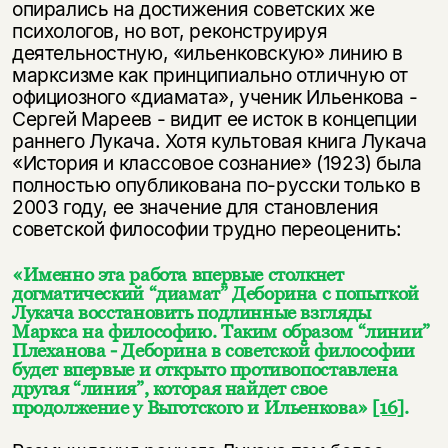
опирались на достижения советских же
психологов, но вот, реконструируя
деятельностную, «ильенковскую» линию в
марксизме как принципиально отличную от
официозного «диамата», ученик Ильенкова -
Сергей Мареев - видит ее исток в концепции
раннего Лукача. Хотя культовая книга Лукача
«История и классовое сознание» (1923) была
полностью опубликована по-русски только в
2003 году, ее значение для становления
советской философии трудно переоценить:
«Именно эта работа впервые столкнет
догматический “диамат” Деборина с попыткой
Лукача восстановить подлинные взгляды
Маркса на философию. Таким образом “линии”
Плеханова - Деборина в советской философии
будет впервые и открыто противопоставлена
другая “линия”, которая найдет свое
продолжение у Выготского и Ильенкова»
[16]
.