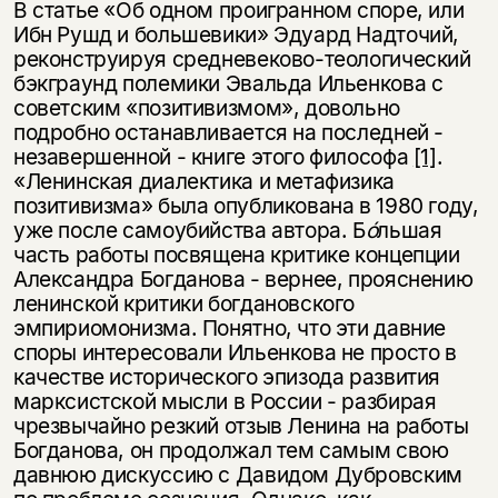
В статье «Об одном проигранном споре, или
Ибн Рушд и большевики» Эдуард Надточий,
реконструируя средневеково-теологический
бэкграунд полемики Эвальда Ильенкова с
советским «позитивизмом», довольно
подробно останавливается на последней -
незавершенной - книге этого философа
[1]
.
«Ленинская диалектика и метафизика
позитивизма» была опубликована в 1980 году,
уже после самоубийства автора. Б
ó
льшая
часть работы посвящена критике концепции
Александра Богданова - вернее, прояснению
ленинской критики богдановского
эмпириомонизма. Понятно, что эти давние
споры интересовали Ильенкова не просто в
качестве исторического эпизода развития
марксистской мысли в России - разбирая
чрезвычайно резкий отзыв Ленина на работы
Богданова, он продолжал тем самым свою
давнюю дискуссию с Давидом Дубровским