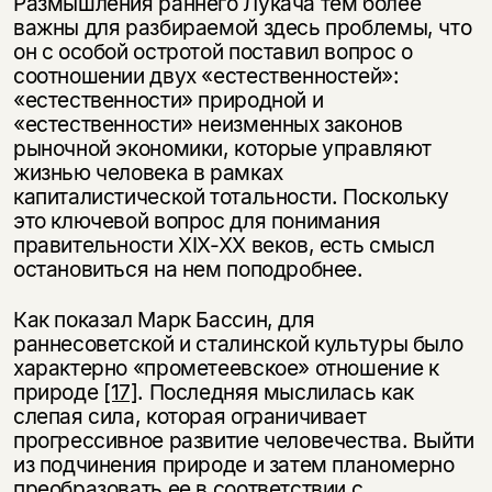
Размышления раннего Лукача тем более
важны для разбираемой здесь проблемы, что
он с особой остротой поставил вопрос о
соотношении двух «естественностей»:
«естественности» природной и
«естественности» неизменных законов
рыночной экономики, которые управляют
жизнью человека в рамках
капиталистической тотальности. Поскольку
это ключевой вопрос для понимания
правительности XIX-XX веков, есть смысл
остановиться на нем поподробнее.
Как показал Марк Бассин, для
раннесоветской и сталинской культуры было
характерно «прометеевское» отношение к
природе
[17]
. Последняя мыслилась как
слепая сила, которая ограничивает
прогрессивное развитие человечества. Выйти
из подчинения природе и затем планомерно
преобразовать ее в соответствии с