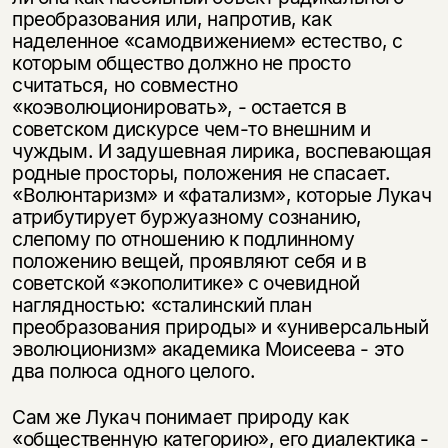
преобразования или, напротив, как
наделенное «самодвижением» естество, с
которым общество должно не просто
считаться, но совместно
«коэволюционировать», - остается в
советском дискурсе чем-то внешним и
чуждым. И задушевная лирика, воспевающая
родные просторы, положения не спасает.
«Волюнтаризм» и «фатализм», которые Лукач
атрибутирует буржуазному сознанию,
слепому по отношению к подлинному
положению вещей, проявляют себя и в
советской «экополитике» с очевидной
наглядностью: «сталинский план
преобразования природы» и «универсальный
эволюционизм» академика Моисеева - это
два полюса одного целого.
Сам же Лукач понимает природу как
«общественную категорию», его диалектика -