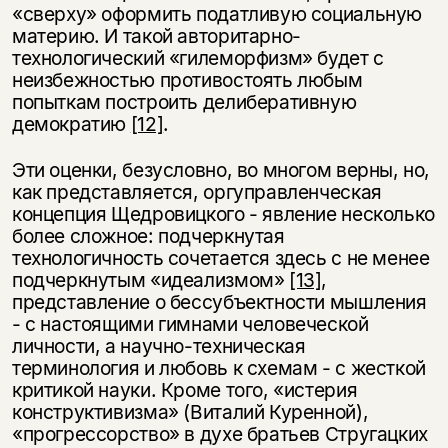
«сверху» оформить податливую социальную
материю. И такой авторитарно-
технологический «гилеморфизм» будет с
неизбежностью противостоять любым
попыткам построить делиберативную
демократию
[12]
.
Эти оценки, безусловно, во многом верны, но,
как представляется, оргуправленческая
концепция Щедровицкого - явление несколько
более сложное: подчеркнутая
технологичность сочетается здесь с не менее
подчеркнутым «идеализмом»
[13]
,
представление о бессубъектности мышления
- с настоящими гимнами человеческой
личности, а научно-техническая
терминология и любовь к схемам - с жесткой
критикой науки. Кроме того, «истерия
конструктивизма» (Виталий Куренной),
«прогрессорство» в духе братьев Стругацких