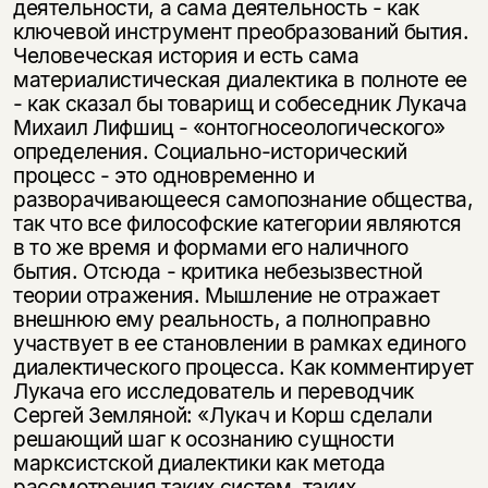
деятельности, а сама деятельность - как
ключевой инструмент преобразований бытия.
Человеческая история и есть сама
материалистическая диалектика в полноте ее
- как сказал бы товарищ и собеседник Лукача
Михаил Лифшиц - «онтогносеологического»
определения. Социально-исторический
процесс - это одновременно и
разворачивающееся самопознание общества,
так что все философские категории являются
в то же время и формами его наличного
бытия. Отсюда - критика небезызвестной
теории отражения. Мышление не отражает
внешнюю ему реальность, а полноправно
участвует в ее становлении в рамках единого
диалектического процесса. Как комментирует
Лукача его исследователь и переводчик
Сергей Земляной: «Лукач и Корш сделали
решающий шаг к осознанию сущности
марксистской диалектики как метода
рассмотрения таких систем, таких