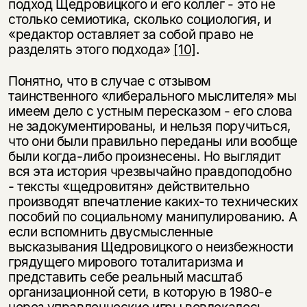
подход Щедровицкого и его коллег - это не
столько семиотика, сколько социология, и
«редактор оставляет за собой право не
разделять этого подхода»
[10]
.
Понятно, что в случае с отзывом
таинственного «либерального мыслителя» мы
имеем дело с устным пересказом - его слова
не задокументированы, и нельзя поручиться,
что они были правильно переданы или вообще
были когда-либо произнесены. Но выглядит
вся эта история чрезвычайно правдоподобно
- тексты «щедровитян» действительно
производят впечатление каких-то технических
пособий по социальному манипулированию. А
если вспомнить двусмысленные
высказывания Щедровицкого о неизбежности
грядущего мирового тоталитаризма и
представить себе реальный масштаб
организационной сети, в которую в 1980-е
через управленческие игры вовлекалось