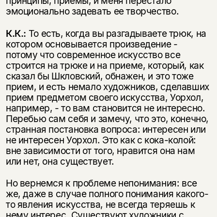
принципы, приемы, и меня перестало
эмоционально задевать ее творчество.
К.К.:
То есть, когда вы разгадываете трюк, на
котором основывается произведение -
потому что современное искусство все
строится на трюке и на приеме, который, как
сказал бы Шкловский, обнажен, и это тоже
прием, и есть немало художников, сделавших
прием предметом своего искусства, Уорхол,
например, - то вам становится не интересно.
Перебью сам себя и замечу, что это, конечно,
странная постановка вопроса: интересен или
не интересен Уорхол. Это как с кока-колой:
вне зависимости от того, нравится она нам
или нет, она существует.
Но вернемся к проблеме непонимания: все
же, даже в случае полного понимания какого-
то явления искусства, не всегда теряешь к
нему интерес. Существуют художники с