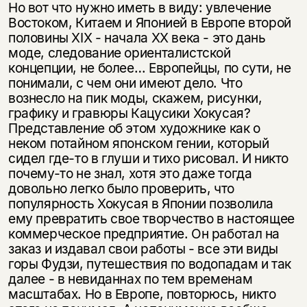
Но вот что нужно иметь в виду: увлечение
Востоком, Китаем и Японией в Европе второй
половины XIX - начала XX века - это дань
моде, следование ориенталистской
концепции, не более… Европейцы, по сути, не
понимали, с чем они имеют дело. Что
вознесло на пик моды, скажем, рисунки,
графику и гравюры Кацусики Хокусая?
Представление об этом художнике как о
неком потайном японском гении, который
сидел где-то в глуши и тихо рисовал. И никто
почему-то не знал, хотя это даже тогда
довольно легко было проверить, что
популярность Хокусая в Японии позволила
ему превратить свое творчество в настоящее
коммерческое предприятие. Он работал на
заказ и издавал свои работы - все эти виды
горы Фудзи, путешествия по водопадам и так
далее - в невиданнах по тем временам
масштабах. Но в Европе, повторюсь, никто