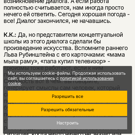
возникновение диалога. А если работа
полностью считывается, нам иногда просто
нечего ей ответить. Сегодня хорошая погода -
все! Диалог закончился, не начавшись.
К.К.:
Да, но представители концептуальной
школы из этого диалога сделали бы
произведение искусства. Вспомните раннего
Льва Рубинштейна с его карточками: «мама
мыла раму», «папа купил телевизор» -
трюизмы тоже работают, если к ним
Мы используем cookie-файлы. Продолжая использовать
подставить определенный контекст.
сайт, вы соглашаетесь с
политикой использования
Сложность вот в чем: вы говорите,
cookie
.
генерирует смыслы сам человек, который
смотрит, читает… Однако здравый смысл
Разрешить все
подсказывает: если эти новые смыслы не
будут иметь ровным счетом никакой точки
Разрешить обязательные
пересечения с тем, что - уж извините за
старомодную конструкцию - вкладывал в
Настроить
работу художник, тогда мы оказываемся в
ситуации, когда ничто ничего не значит или