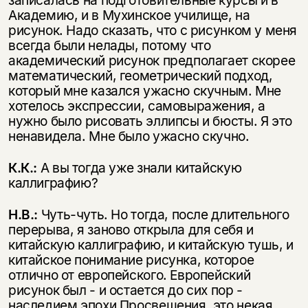
записалась на подготовительные курсы и в
Академию, и в Мухинское училище, на
рисунок. Надо сказать, что с рисунком у меня
всегда были нелады, потому что
академический рисунок предполагает скорее
математический, геометрический подход,
который мне казался ужасно скучным. Мне
хотелось экспрессии, самовыражения, а
нужно было рисовать эллипсы и бюсты. Я это
ненавидела. Мне было ужасно скучно.
К.К.:
А вы тогда уже знали китайскую
каллиграфию?
Н.В.:
Чуть-чуть. Но тогда, после длительного
перерыва, я заново открыла для себя и
китайскую каллиграфию, и китайскую тушь, и
китайское понимание рисунка, которое
отлично от европейского. Европейский
рисунок был - и остается до сих пор -
наследием эпохи Просвещения, это некая