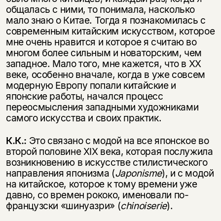
общалась с ними, то понимала, насколько
мало знаю о Китае. Тогда я познакомилась с
современным китайским искусством, которое
мне очень нравится и которое я считаю во
многом более сильным и новаторским, чем
западное. Мало того, мне кажется, что в XX
веке, особенно вначале, когда в уже совсем
модерную Европу попали китайские и
японские работы, начался процесс
переосмысления западными художниками
самого искусства и своих практик.
К.К.:
Это связано с модой на все японское во
второй половине XIX века, которая послужила
возникновению в искусстве стилистического
направления японизма (
Japonisme
), и с модой
на китайское, которое к тому времени уже
давно, со времен рококо, именовали по-
французски «шинуазри» (
chinoiserie
).