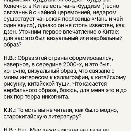
Конечно, в Китае есть чань-буддизм (тесно
связанный с чайной церемонией, недаром
существует чаньская пословица «Чань и чай -
один вкус»), однако он не столь известен, как
дзен. Уточним первое впечатление о Китае:
для вас это был визуальный или вербальный
образ?
Н.В.:
Образ этой страны сформировался,
наверное, в середине 2000-х, и это был,
конечно, визуальный образ, что связано с
моим интересом к каллиграфии, к китайскому
рисунку, китайской туши. Что касается
вербального образа, боюсь, для меня это и до
сих пор терра инкогнита.
К.К.:
То есть вы не читали, как было модно,
старокитайскую литературу?
Н.В.:
Нет. Мне даже никогда на глаза не