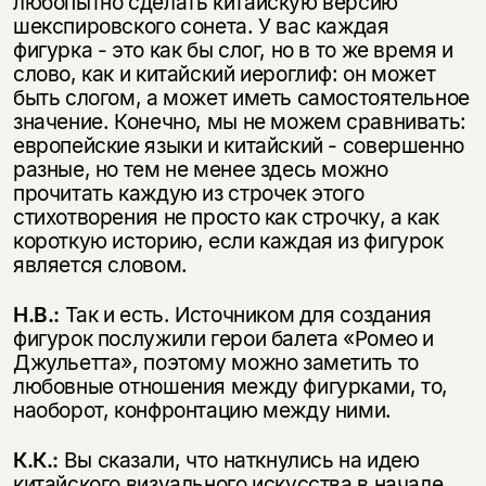
любопытно сделать китайскую версию
шекспировского сонета. У вас каждая
фигурка - это как бы слог, но в то же время и
слово, как и китайский иероглиф: он может
быть слогом, а может иметь самостоятельное
значение. Конечно, мы не можем сравнивать:
европейские языки и китайский - совершенно
разные, но тем не менее здесь можно
прочитать каждую из строчек этого
стихотворения не просто как строчку, а как
короткую историю, если каждая из фигурок
является словом.
Н.В.:
Так и есть. Источником для создания
фигурок послужили герои балета «Ромео и
Джульетта», поэтому можно заметить то
любовные отношения между фигурками, то,
наоборот, конфронтацию между ними.
К.К.:
Вы сказали, что наткнулись на идею
китайского визуального искусства в начале