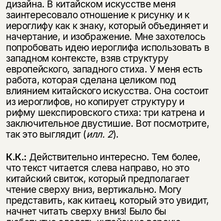
дизайна. В китайском искусстве меня
заинтересовало отношение к рисунку и к
иероглифу как к знаку, который объединяет и
начертание, и изображение. Мне захотелось
попробовать идею иероглифа использовать в
западном контексте, взяв структуру
европейского, западного стиха. У меня есть
работа, которая сделана целиком под
влиянием китайского искусства. Она состоит
из иероглифов, но копирует структуру и
рифму шекспировского стиха: три катрена и
заключительное двустишие. Вот посмотрите,
так это выглядит (
илл. 2
).
К.К.:
Действительно интересно. Тем более,
что текст читается слева направо, но это
китайский свиток, который предполагает
чтение сверху вниз, вертикально. Могу
представить, как китаец, который это увидит,
начнет читать сверху вниз! Было бы