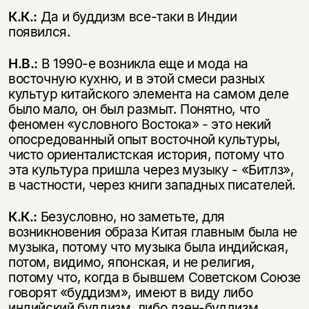
К.К.:
Да и буддизм все-таки в Индии
появился.
Н.В.:
В 1990-е возникла еще и мода на
восточную кухню, и в этой смеси разных
культур китайского элемента на самом деле
было мало, он был размыт. Понятно, что
феномен «условного Востока» - это некий
опосредованный опыт восточной культуры,
чисто ориенталистская история, потому что
эта культура пришла через музыку - «Битлз»,
в частности, через книги западных писателей.
К.К.:
Безусловно, но заметьте, для
возникновения образа Китая главным была не
музыка, потому что музыка была индийская,
потом, видимо, японская, и не религия,
потому что, когда в бывшем Советском Союзе
говорят «буддизм», имеют в виду либо
индийский буддизм, либо дзен-буддизм.