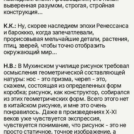
выверенная разумом, строгая, стройная
конструкция…
К.К.:
Ну, скорее наследием эпохи Ренессанса
и бароккко, когда запечатлевали,
прорисовывая мельчайшие детали, растения,
птиц, зверей, чтобы точно отобразить
окружающий мир…
Н.В.:
В Мухинском училище рисунок требовал
осмысления геометрической составляющей
Этой книги временно
натуры: нос - это призма, череп - это,
нет в продаже.
Подписка на рассылку
скажем, состоящая из определенных форм
коробка; рисунок, как конструктор, собирался
из этих геометрических форм. Всего этого нет
Вы можете подписаться на
Раз в неделю мы отправляем рассылку
уведомления, и при поступлении книги
в китайском рисунке, и мне это очень
о книгах и событиях «НЛО».
на склад получить письмо на указанный
понравилось. Даже в произведениях X-XI
За подписку дарим промокод на
электронный адрес.
веков уже чувствуется экспрессия,
Эта книга
скидку 15%
чувствуется понимание, что рисунок - это не
не предназначена для
просто статичное, точное изображение, а