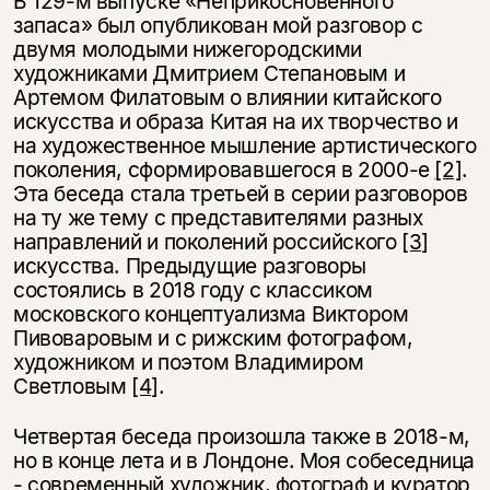
В 129-м выпуске «Неприкосновенного
запаса» был опубликован мой разговор с
двумя молодыми нижегородскими
художниками Дмитрием Степановым и
Артемом Филатовым о влиянии китайского
искусства и образа Китая на их творчество и
на художественное мышление артистического
поколения, сформировавшегося в 2000-е
[2]
.
Эта беседа стала третьей в серии разговоров
на ту же тему с представителями разных
направлений и поколений российского
[3]
искусства. Предыдущие разговоры
состоялись в 2018 году с классиком
московского концептуализма Виктором
Пивоваровым и с рижским фотографом,
художником и поэтом Владимиром
Светловым
[4]
.
Четвертая беседа произошла также в 2018-м,
но в конце лета и в Лондоне. Моя собеседница
- современный художник, фотограф и куратор