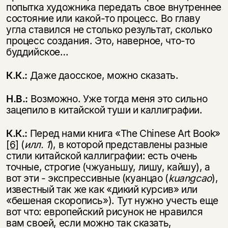
несовершеннолетних
попытка художника передать свое внутреннее
состояние или какой-то процесс. Во главу
Скажите, пожалуйста,
угла ставился не столько результат, сколько
Я соглашаюсь с
Политикой конфиденциальности
вам уже исполнилось 18 лет?
Я соглашаюсь с
Политикой конфиденциальности
процесс создания. Это, наверное, что-то
буддийское…
подписаться
да
подписаться
К.К.:
Даже даосское, можно сказать.
нет, вернуться назад
Н.В.:
Возможно. Уже тогда меня это сильно
зацепило в китайской туши и каллиграфии.
К.К.:
Перед нами книга «The Chinese Art Book»
[6]
(
илл. 1
), в которой представлены разные
стили китайской каллиграфии: есть очень
точные, строгие (чжуаньшу, лишу, кайшу), а
вот эти - экспрессивные (куанцао (
kuangcao
),
известный так же как «дикий курсив» или
«бешеная скоропись»). Тут нужно учесть еще
вот что: европейский рисунок не нравился
вам своей, если можно так сказать,