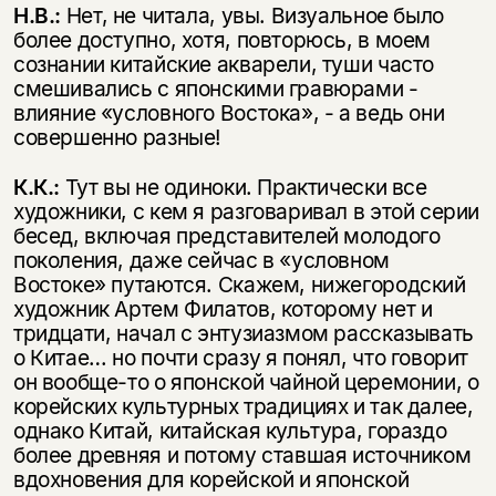
Н.В.:
Нет, не читала, увы. Визуальное было
более доступно, хотя, повторюсь, в моем
сознании китайские акварели, туши часто
смешивались с японскими гравюрами -
влияние «условного Востока», - а ведь они
совершенно разные!
К.К.:
Тут вы не одиноки. Практически все
художники, с кем я разговаривал в этой серии
бесед, включая представителей молодого
поколения, даже сейчас в «условном
Востоке» путаются. Скажем, нижегородский
художник Артем Филатов, которому нет и
тридцати, начал с энтузиазмом рассказывать
о Китае… но почти сразу я понял, что говорит
он вообще-то о японской чайной церемонии, о
корейских культурных традициях и так далее,
однако Китай, китайская культура, гораздо
более древняя и потому ставшая источником
вдохновения для корейской и японской