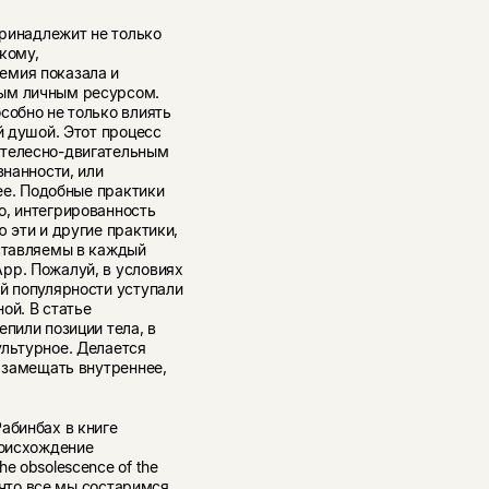
принадлежит не только
кому,
емия показала и
ным личным ресурсом.
собно не только влиять
й душой. Этот процесс
 телесно-двигательным
знанности, или
лее. Подобные практики
о, интегрированность
 эти и другие практики,
оставляемы в каждый
pp. Пожалуй, в условиях
й популярности уступали
ой. В статье
пили позиции тела, в
ультурное. Делается
о замещать внутреннее,
абинбах в книге
роисхождение
e obsolescence of the
, что все мы состаримся,