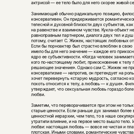
актрисой — ее тело было для него скорее живой с
Занимающий обычно радикальную позицию, филосо
консервативен. Он придерживается романтическо
телесной и духовной близости двух субъектов, ка
на равенстве и взаимном чувстве. Кукла-объект н
равноправным партнером, диалога двух тел и душ 
потому, считает С. Жижек, настоящих любовных от
Если бы порноактер был страстно влюблен в свою 
имело бы для него значение — каждое его прикосн
ядро ее субъективности. «Когда человек занимает
кого по-настоящему любит, прикосновение к телу 
решающее значение». Однако сам С. Жижек не пр
консерватизме — напротив, он претендует на рол
хочет перевернуть «старую мудрость, согласно к
похоть относится к телу, а любовь — к душе». Фил
утверждает, что сексуальная любовь гораздо более
любви.
Заметим, что переворачивается при этом не тольк
старые ценности. Если раньше дух занимал более 
ценностной иерархии, чем тело, то в наше секуля
утратили влияние, и на первое место вышло тело.
любви: настоящая любовь — вовсе не чистая и пла
плотская. Иными словами, романтические чувства