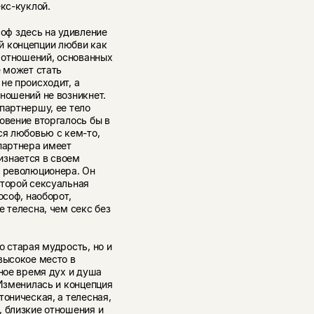
екс-куклой.
ф здесь на удивление
й концепции любви как
к отношений, основанных
е может стать
не происходит, а
ношений не возникнет.
партнершу, ее тело
овение вторгалось бы в
ся любовью с кем-то,
партнера имеет
изнается в своем
ь революционера. Он
оторой сексуальная
ософ, наоборот,
 телесна, чем секс без
о старая мудрость, но и
высокое место в
рное время дух и душа
 Изменилась и концепция
тоническая, а телесная,
, близкие отношения и