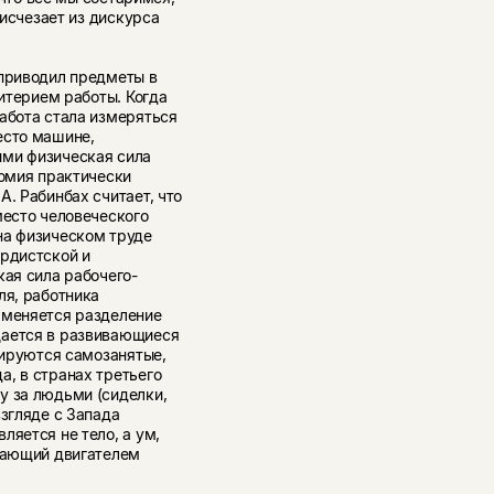
 исчезает из дискурса
 приводил предметы в
ритерием работы. Когда
абота стала измеряться
есто машине,
ыми физическая сила
номия практически
А. Рабинбах считает, что
место человеческого
на физическом труде
ордистской и
кая сила рабочего-
ля, работника
 меняется разделение
щается в развивающиеся
трируются самозанятые,
, в странах третьего
у за людьми (сиделки,
взгляде с Запада
ляется не тело, а ум,
упающий двигателем