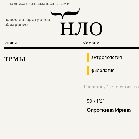
подписаться
связаться с нами
новое литературное
обозрение
книги
серии
темы
антропология
филология
Главная
/
Тело снова в
59 / 1’21
Сироткина Ирина