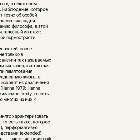
но и, в некотором
. Наблюдение, которое
т тезис об особой
знь многих людей
ению философа, в этой
я телесный контакт:
ой порнострасти.
нностей, новое
не только в
транении так называемых
льный танец, контактная
или памятования
вседневную жизнь, в
 исходят из различения
(Hanna 1979; Hanna
иваемое, body, то есть
о многих из них к
инято характеризовать
, то есть такое, которое
d), перформативно
едствами (extended)
ние, — пишет историограф