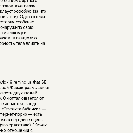
ного и комфортного
ловом «wellness».
 клаустрофобию (за что
овласти). Однако ниже
 которая особенно
 обнаружило свою
атическому и
разом, в пандемию
обность тела влиять на
id-19 remind us that SE
ф Славой Жижек размышляет
изость двух людей
. Он отталкивается от
не является, вроде
В «Эффекте бабочки» —
тернет-порно — есть
ряв в середине сцены
(это сработало). Жижек
чных отношений с