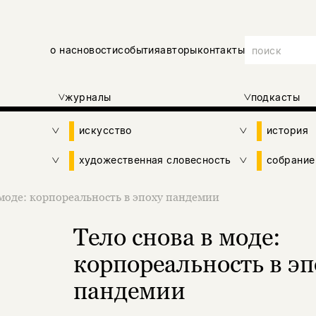
о нас
новости
события
авторы
контакты
журналы
подкасты
искусство
история
художественная словесность
собрание
 моде: корпореальность в эпоху пандемии
Тело снова в моде:
корпореальность в эп
пандемии