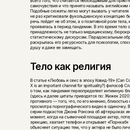
всего того, что считается необходимым для прият
самочувствия и что принято называть английским с
Подобные сюжеты легко могут вызвать у читателя
не раз критиковали фукольдианскую концепцию би
речь пойдет не об этом, а о позитивной роли тела,
проявилась в период пандемии. В это время тело
принадлежность не только медицинскому, бюрокр
статистическому дискурсам. Парадоксальным об
раскрылась его ресурсность для психологии, спос
душу и даже ее замещать.
Тело как религия
В статье «Любовь и секс в эпоху Ковид-19» (Can Cov
X is an important channel for spirituality?) филосо
о том, как пандемия переопределяет интимную бл
(здесь и далее цитаты приводятся по: Жижек 2020)
противного — того, что, по его мнению, близостью 
просмотра порнографического видео в одиночку. 
серии подкастов Джона Ронсона об афтершоках ин
момент, когда на съемочной площадке актер, поте
эрекцию, хватает телефон и открывает «Порнхаб» 
объясняет ситуацию тем, что у актера не было ли