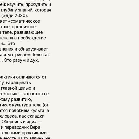
й: изучить, пробудить и
 глубину знаний, которая
 (Эдди 2020).
ляет «соматическое
тное, органичное,
в теле, развивающее
лена «на пробуждение
ии… Это
знания и обнаруживает
ассматриваем Тело как
 Это разум и дух,
рактики отличаются от
лу, наращивать
 главной целью и
ражнения — это ключ не
скому развитию,
иках культура тела (от
ется подобием культа, а
еловека, как складки
. Обернись и иди» —
 и переводчик Вера
ательными практиками.
ичность и что эллины не