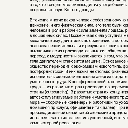
а то, что концепт «тело» выходит из употребления,
социальных наук. Вот его доводы.
В течение многих веков человек собственноручно
движение, и его физическая сила, его тело были к
человека в роли рабочей силы заменила лошадь, р
в лошадиных силах. Позже живая сила уступила м
механическому двигателю, по сравнению с котор
человека незначительна, и в результате политэко
выключила ее из производительных сил общества. 
переход к модерности и заключается в том, что в
тела двигателем становится машина. Основанное 
общество переходит к экономикам нового типа, ф
постфордистской. В них важна не столько физичес
исполнителя, сколько ментальная энергия создате
умственного труда. В постфордистской экономике
труда — из развитых стран производство переме
страны (outsourcing). В развитых странах концен
автоэксплуатируемые работники умственного труда
мира — сборочные конвейеры и работники по уход
домашняя прислуга, официанты и так далее). При 
производительной силой такой экономики представ
интеллект, часто интеллект искусственный, выст
компьютерной революции.