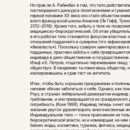
Но прав ли А. Рабинбах в том, что тело действител
постмодерного дискурса политэкономии и гуманит
первой половине ХХ века оно стало объектом вни
всего французской школы Анналов (Ле Гофф, Трюон
2012–2016). Кроме того, забыть о теле не позволяе
медицинско-бюрократический. Об этом убедитель
в его работах тело становится фокусом властных 
отношений подданного и суверена (что зафиксиро
«биовласть»). Поскольку суверен заинтересован в
подданных, практики заботы о себе превращаются 
индивида в дело общественное и государственное.
Ильф и Е. Петров, «тщательно пережевывая пищу,
обществу». В пандемию ты помогаешь обществу, на
изолировавшись и сдав тест на антитела.
Итак, чтобы быть хорошим гражданином и полезн
человек обязан заботиться о себе. Однако, как по
Роуз, в странах либеральной демократии индивид 
требование, и оно превращается из гражданского 
потребность (Rose 1999). Индивид теперь хочет заб
желание рвутся удовлетворить многочисленные ин
Индивидуальное тело — точка приложения не толь
бюрократической власти, но и коммерции; на нем
бизнес моды, косметики, туризма, фитнеса, медиц