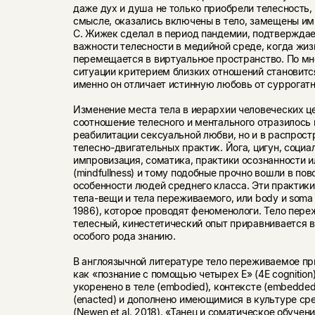
даже дух и душа не только приобрели телесность, 
смысле, оказались включены в тело, замещены им
С. Жижек сделал в период пандемии, подтверждае
важности телесности в медийной среде, когда жи
перемещается в виртуальное пространство. По мн
ситуации критерием близких отношений становитс
именно он отличает истинную любовь от суррогатн
Изменение места тела в иерархии человеческих це
соотношение телесного и ментального отразилось 
реабилитации сексуальной любви, но и в распрос
телесно-двигательных практик. Йога, цигун, социа
импровизация, соматика, практики осознанности 
(mindfullness) и тому подобные прочно вошли в по
особенности людей среднего класса. Эти практики
тела-вещи и тела переживаемого, или body и soma 
1986), которое проводят феноменологи. Тело переж
телесный, кинестетический опыт приравнивается в
особого рода знанию.
В англоязычной литературе тело переживаемое пр
как «познание с помощью четырех E» (4E cognition)
укоренено в теле (embodied), контексте (embedde
(enacted) и дополнено имеющимися в культуре ср
(Newen et al. 2018). «Танец и соматическое обуче