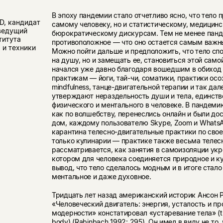
В эпоху пандемии стало отчетливо ясно, что тело 
D, кандидат
самому человеку, но и статистическому, медицинс
 ведущий
бюрократическому дискурсам. Тем не менее панд
титута
противоположное — что оно остается самым важ
 и техники
Можно пойти дальше и предположить, что тело спо
на душу, но и замещать ее, становиться этой само
начался уже давно благодаря вошедшим в обиход
практикам — йоги, тай-чи, соматики, практики осо
mindfulness, танце-двигательной терапии и так да
утверждают нераздельность души и тела, единств
физического и ментального в человеке. В пандемию
как по волшебству, перенеслись онлайн и были д
дом, каждому пользователю Skype, Zoom и WhatsA
карантина телесно-двигательные практики по свое
только кулинарии — практике также весьма телесн
рассматривается, как занятия в самоизоляции укре
котором для человека соединяется природное и к
вывод, что тело сделалось модным и в итоге стал
ментальное и даже духовное.
Тридцать лет назад американский историк Ансон Р
«Человеческий двигатель: энергия, усталость и п
модерности» констатировал «устаревание тела» (th
body) (Rabinbach 1992: 295). Он имел в виду не то