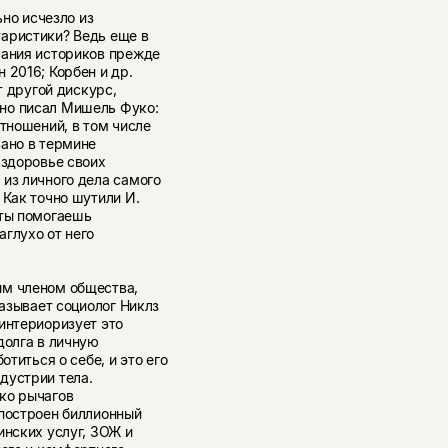
ьно исчезло из
аристики? Ведь еще в
мания историков прежде
 2016; Корбен и др.
т другой дискурс,
но писал Мишель Фуко:
отношений, в том числе
вано в термине
 здоровье своих
из личного дела самого
 Как точно шутили И.
 ты помогаешь
глухо от него
ым членом общества,
казывает социолог Никлз
интериоризует это
долга в личную
отиться о себе, и это его
дустрии тела.
ко рычагов
 построен биллионный
инских услуг, ЗОЖ и