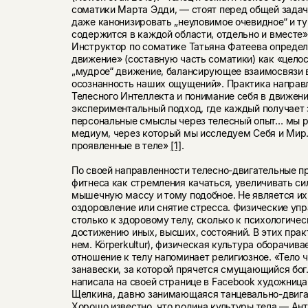
соматики Марта Эдди, — стоят перед общей задаче
даже канонизировать „неуловимое очевидное“ и ту
содержится в каждой области, отдельно и вместе»
Инструктор по соматике Татьяна Фатеева опреде
движение» (составную часть соматики) как «целос
„мудрое“ движение, балансирующее взаимосвязи 
осознанность наших ощущений». Практика направ
Телесного Интеллекта и понимание себя в движен
экспериментальный подход, где каждый получает 
персональные смыслы через телесный опыт… мы р
медиум, через который мы исследуем Себя и Мир…
проявленные в теле»
[1]
.
По своей направленности телесно-двигательные п
фитнеса как стремления качаться, увеличивать си
мышечную массу и тому подобное. Не является их
оздоровление или снятие стресса. Физические уп
столько к здоровому телу, сколько к психологиче
достижению иных, высших, состояний. В этих практ
нем. Körperkultur), физическая культура оборачива
отношение к телу напоминает религиозное. «Тело ч
занавески, за которой прячется смущающийся бог
написала на своей странице в Facebook художница
Щелкина, давно занимающаяся танцевально-двиг
Хорошо известно, что родина культуры тела — Ант