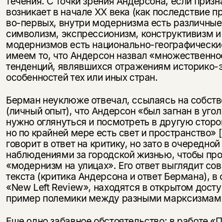
течения. С точки зрения Андерсона, если призн
возникает в начале ХХ века (как последствие 
во-первых, внутри модернизма есть различные 
символизм, экспрессионизм, конструктивизм и т
модернизмов есть национально-географически
имеем то, что Андерсон назвал «множественно
тенденций, являвшихся отражениям историко-
особенностей тех или иных стран.
Берман неуклюже отвечал, ссылаясь на собст
(личный опыт), что Андерсон «был загнан в уго
нужно оглянуться и посмотреть в другую сторо
Этой книги временно
но по крайней мере есть свет и пространство»
нет в продаже.
Подписка на рассылку
говорит в ответ на критику, но зато в очередно
наблюдениями за городской жизнью, чтобы про
Вы можете подписаться на
Раз в неделю мы отправляем рассылку
«модернизм на улицах». Его ответ выглядит со
уведомления, и при поступлении книги
о книгах и событиях «НЛО».
текста (критика Андерсона и ответ Бермана), в
на склад получить письмо на указанный
«New Left Review», находятся в открытом дост
За подписку дарим промокод на
электронный адрес.
Эта книга
пример полемики между разными марксизмами
скидку 15%
не предназначена для
Еще одно забавное обстоятельство: в работе «