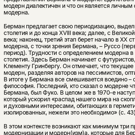
модерн диалектичен и что он является личным
модерна.
Берман предлагает свою периодизацию, выдели
столетия и до конца XVIII века; далее, с Велик
века; наконец, третий этап берет начало в ХХ с
модерна, с точки зрения Бермана, – Руссо (пе
период). Трудности с определением модерна в
столетия. Здесь Берман начинает с футуристов,
Клементу Гринбергу. Он отмечает, что текущее
модерн, разделяя авторов на пессимистов, оп
В итоге у Бермана все смешивается воедино – с
философия. Последний, кто сказал о модерне чт
Бермана, был Фуко. В целом же в 1970-е насту
который ускорил «распад нашего мира на скоп
и духовными интересами, обитающих в гермети
изолированных, нежели это необходимо» (с. 43)
В этом контексте возникают как минимум три 
модернизации и модерн(изм)а, которые для Бе