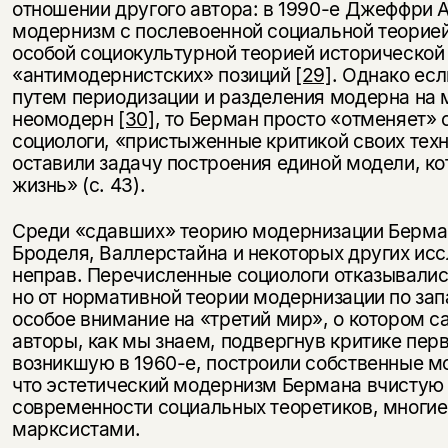
отношении другого автора: в 1990-е Джеффри 
модернизм с послевоенной социальной теорие
особой социокультурной теорией исторической 
«антимодернистских» позиций
[29]
. Однако ес
путем периодизации и разделения модерна на 
неомодерн
[30]
, то Берман просто «отменяет» 
социологи, «пристыженные критикой своих тех
оставили задачу построения единой модели, к
жизнь» (с. 43).
Среди «сдавших» теорию модернизации Берман
Броделя, Валлерстайна и некоторых других исс
неправ. Перечисленные социологи отказывалис
но от нормативной теории модернизации по зап
особое внимание на «третий мир», о котором са
авторы, как мы знаем, подвергнув критике пе
возникшую в 1960-е, построили собственные м
что эстетический модернизм Бермана вчистую
современности социальных теоретиков, многие
марксистами.