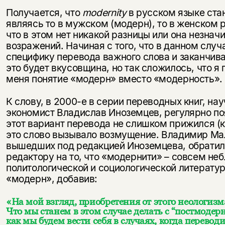
Получается, что
modernity
в русском языке ста
являясь то в мужском (модерн), то в женском р
что в этом нет никакой разницы или она незнач
возражений. Начиная с того, что в данном сл
специфику перевода важного слова и заканчив
это будет вкусовщина, но так сложилось, что 
меня понятие «модерн» вместо «модерность».
К слову, в 2000-е в серии переводных книг, н
экономист Владислав Иноземцев, регулярно по
этот вариант перевода не слишком прижился (к 
это слово вызывало возмущение. Владимир Мал
вышедших под редакцией Иноземцева, обратил 
редактору на то, что «модернити» – совсем не
политологической и социологической литерату
«модерн», добавив:
«На мой взгляд, приобретения от этого неологизм
Что мы станем в этом случае делать с “постмоде
как мы будем вести себя в случаях, когда перевод