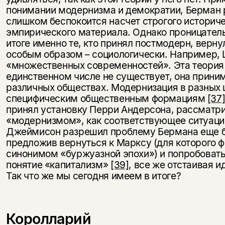
понимании модернизма и демократии, Берман 
слишком беспокоится насчет строгого историче
эмпирического материала. Однако проницатель
итоге именно те, кто принял постмодерн, верн
особым образом – социологически. Например,
«множественных современностей». Эта теория 
единственном числе не существует, она прин
различных обществах. Модернизация в разных 
специфическим общественным формациям
[37
принял установку Перри Андерсона, рассматр
«модернизмом», как соответствующее ситуац
Джеймисон разрешил проблему Бермана еще б
предложив вернуться к Марксу (для которого 
синонимом «буржуазной эпохи») и попробовать
понятие «капитализм»
[39]
, все же отстаивая 
Так что же мы сегодня имеем в итоге?
Королларий