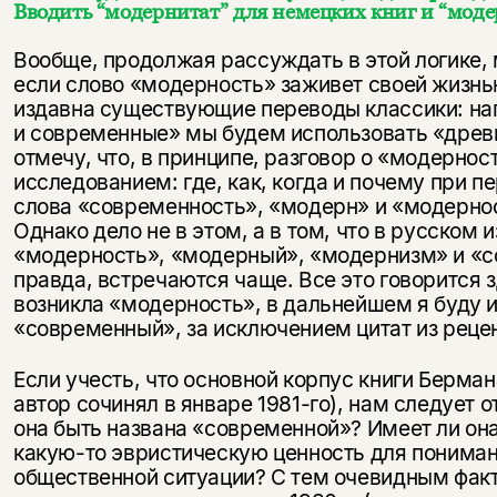
Вводить “модернитат” для немецких книг и “моде
Вообще, продолжая рассуждать в этой логике, 
если слово «модерность» заживет своей жизн
издавна существующие переводы классики: на
и современные» мы будем использовать «древ
отмечу, что, в принципе, разговор о «модерно
исследованием: где, как, когда и почему при 
слова «современность», «модерн» и «модернос
Однако дело не в этом, а в том, что в русском
«модерность», «модерный», «модернизм» и «с
правда, встречаются чаще. Все это говорится з
возникла «модерность», в дальнейшем я буду 
«современный», за исключением цитат из реце
Если учесть, что основной корпус книги Берман
автор сочинял в январе 1981-го), нам следует 
она быть названа «современной»? Имеет ли она
какую-то эвристическую ценность для пониман
общественной ситуации? С тем очевидным факто