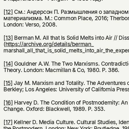
[12]
См.: Андерсон П. Размышления о западном 
материализма. М.: Common Place, 2016; Therbor
London: Verso, 2008.
[13]
Berman M. All that Is Solid Melts into Air // Dis
(
https://archive.org/details/berman_
marshall_all_that_is_solid_melts_into_air_the_ex
[14]
Gouldner A.W. The Two Marxisms. Contradicti
Theory. London: Macmillan & Co, 1980. P. 386.
[15]
Jay M. Marxism and Totality. The Adventures 
Berkley; Los Angeles: University of California Press
[16]
Harvey D. The Condition of Postmodemity: An En
Change. Oxford: Blackwell, 1989. Р. 353.
[17]
Kellner D. Media Culture. Cultural Studies, Ide
the Postmodern. London; New York: Routledge, 199