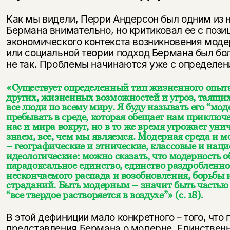
Как мы видели, Перри Андерсон был одним из н
Бермана внимательно, но критиковал ее с пози
экономического контекста возникновения моде
или социальной теории подход Бермана был бо
не так. Проблемы начинаются уже с определен
«Существует определенный тип жизненного опыта 
других, жизненных возможностей и угроз, таящих
все люди по всему миру. Я буду называть его “мо
пребывать в среде, которая обещает нам приключен
нас и мира вокруг, но в то же время угрожает уни
знаем, все, чем мы являемся. Модерная среда и
– географические и этнические, классовые и нац
идеологические: можно сказать, что модерность о
парадоксальное единство, единство раздробленнос
нескончаемого распада и возобновления, борьбы 
страданий. Быть модерным – значит быть частью в
“все твердое растворяется в воздухе”» (с. 18).
В этой дефиниции мало конкретного – того, что
представления Бермана о модерне. Единственное