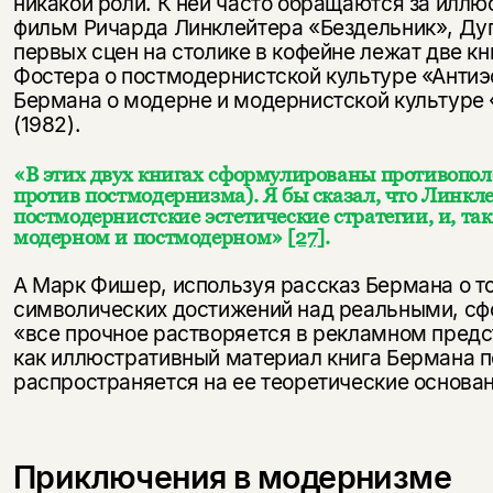
никакой роли. К ней часто обращаются за илл
фильм Ричарда Линклейтера «Бездельник», Дугл
первых сцен на столике в кофейне лежат две кн
Фостера о постмодернистской культуре «Антиэ
Бермана о модерне и модернистской культуре 
(1982).
«В этих двух книгах сформулированы противопо
против постмодернизма). Я бы сказал, что Линкл
постмодернистские эстетические стратегии, и, т
модерном и постмодерном»
[27]
.
А Марк Фишер, используя рассказ Бермана о т
символических достижений над реальными, сфо
«все прочное растворяется в рекламном предс
как иллюстративный материал книга Бермана по
распространяется на ее теоретические основан
Приключения в модернизме