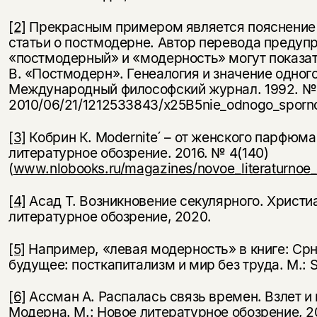
[2]
Прекрасным примером является пояснение 
статьи о постмодерне. Автор перевода предуп
«постмодерный» и «модерность» могут показа
В. «Постмодерн». Генеалогия и значение одного
Международный философский журнал. 1992. № 1
2010/06/21/1212533843/x25B5nie_odnogo_sporno
[3]
Кобрин К. Modernite´ – от женского парфюма
литературное обозрение. 2016. № 4(140)
(
www.nlobooks.ru/magazines/novoe_literaturnoe_o
[4]
Асад Т. Возникновение секулярного. Христиа
литературное обозрение, 2020.
[5]
Например, «левая модерность» в книге: Срн
будущее: посткапитализм и мир без труда. М.: St
[6]
Ассман А. Распалась связь времен. Взлет 
Модерна. М.: Новое литературное обозрение, 2