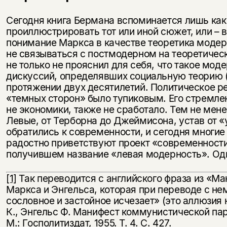
Сегодня книга Бермана вспоминается лишь как
проиллюстрировать тот или иной сюжет, или – в
понимание Маркса в качестве теоретика модерн
не связываться с постмодерном на теоретиче
не только не прояснил для себя, что такое моде
дискуссий, определявших социальную теорию (
протяжении двух десятилетий. Политическое р
«темных сторон» было тупиковым. Его стремле
не экономики, также не сработало. Тем не мен
Левые, от Терборна до Джеймисона, устав от 
обратились к современности, и сегодня многие
радостно приветствуют проект «современности
получившем название «левая модерность». Одн
[1]
Так переводится с английского фраза из «М
Маркса и Энгельса, которая при переводе с нем
сословное и застойное исчезает» (это аллюзия
К., Энгельс Ф. Манифест коммунистической парти
М.: Госполитиздат, 1955. Т. 4. С. 427.