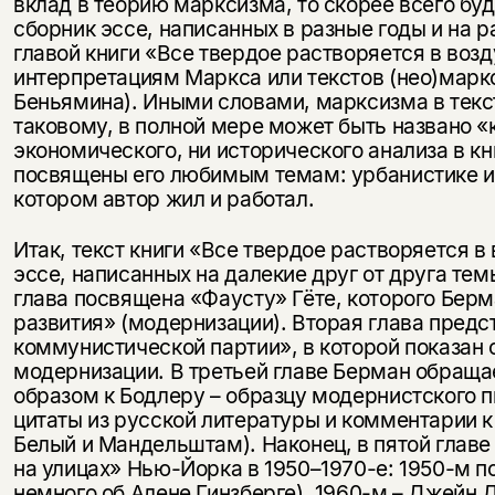
вклад в теорию марксизма, то скорее всего бу
сборник эссе, написанных в разные годы и на р
главой книги «Все твердое растворяется в воз
интерпретациям Маркса или текстов (нео)марк
Беньямина). Иными словами, марксизма в тексте
таковому, в полной мере может быть названо 
экономического, ни исторического анализа в к
посвящены его любимым темам: урбанистике и 
котором автор жил и работал.
Итак, текст книги «Все твердое растворяется в
эссе, написанных на далекие друг от друга те
глава посвящена «Фаусту» Гёте, которого Бер
развития» (модернизации). Вторая глава предс
коммунистической партии», в которой показан
модернизации. В третьей главе Берман обраща
образом к Бодлеру – образцу модернистского п
цитаты из русской литературы и комментарии к
Белый и Мандельштам). Наконец, в пятой глав
на улицах» Нью-Йорка в 1950–1970-е: 1950-м п
немного об Алене Гинзберге), 1960-м – Джейн 