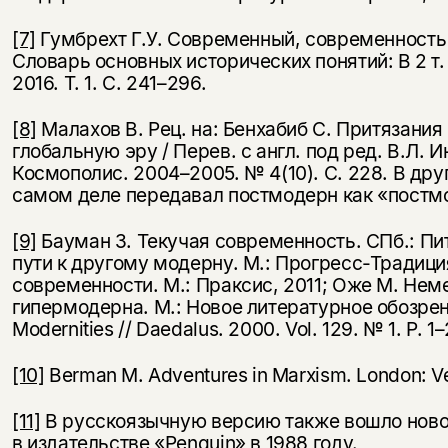
[7]
Гумбрехт Г.У. Современный, современность (
Словарь основных исторических понятий: В 2 т.
2016. Т. 1. С. 241–296.
[8]
Малахов В. Рец. на: Бенхабиб С. Притязания
глобальную эру / Перев. с англ. под ред. В.Л. И
Космополис. 2004–2005. № 4(10). С. 228. В дру
самом деле передавал постмодерн как «постм
[9]
Бауман З. Текучая современность. СПб.: Пит
пути к другому модерну. М.: Прогресс-Традици
современности. М.: Праксис, 2011; Оже М. Нем
гипермодерна. М.: Новое литературное обозрение
Modernities // Daedalus. 2000. Vol. 129. № 1. P. 1–
[10]
Berman M. Adventures in Marxism. London: Ve
[11]
В русскоязычную версию также вошло новое
в издательстве «Penguin» в 1988 году.