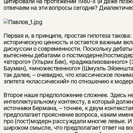
цитировали на протяжении 1980-х (и даже позже
отвечаем на эти вопросы сегодня? Диалектиче
Первая и, в принципе, простая гипотеза такова
историческую ценность и остается важным вкл
дискуссии о современности. Поскольку дебат
вытеснены дебатами о постмодерне/постмодер
«второго» (Ульрих Бек), «радикализованного» (
Бауман), «множественного» (Шмуэль Эйзеншта
так далее, – очевидно, что классическое пони
эпитета «классический» по отношению к модер
Второе наше предположение сложнее. Здесь н
интеллектуальному контексту, в который долж
источники Бермана, – точнее, к двум контекста
предполагает прояснение вопроса, каким имен
про (пост)модерн рассуждали многие левые. И 
широком смысле, что предполагает ответ на во