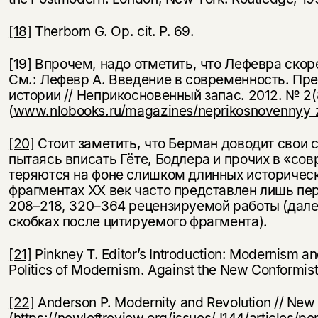
[18]
Therborn G. Op. cit. Р. 69.
[19]
Впрочем, надо отметить, что Лефевра скор
См.: Лефевр А. Введение в современность. Пре
истории // Неприкосновенный запас. 2012. № 2(
(
www.nlobooks.ru/magazines/neprikosnovennyy_z
[20]
Стоит заметить, что Берман доводит свои с
пытаясь вписать Гёте, Бодлера и прочих в «со
теряются на фоне слишком длинных исторически
фрагментах ХХ век часто представлен лишь перв
208–218, 320–364 рецензируемой работы (дале
скобках после цитируемого фрагмента).
[21]
Pinkney T. Editor’s Introduction: Modernism an
Politics of Modernism. Against the New Conformists
[22]
Anderson Р. Modernity and Revolution // New
(
https://newleftreview.org/issues/
I144/articles/pe