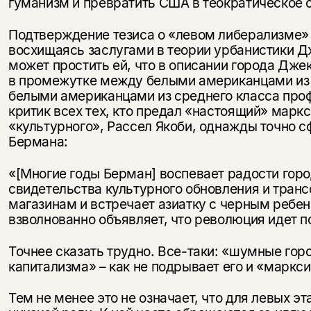
гуманизм и превратить США в теократическое со
Подтверждение тезиса о «левом либерализме» Б
восхищаясь заслугами в теории урбанистики Д
может простить ей, что в описании города Дже
в промежутке между белыми американцами из з
белыми американцами из среднего класса проф
критик всех тех, кто предал «настоящий» марк
«культурного», Рассел Якоби, однажды точно 
Бермана:
«[Многие годы Берман] воспевает радости город
свидетельства культурного обновления и тран
магазинам и встречает азиатку с черным ребенк
взволнованно объявляет, что революция идет
Точнее сказать трудно. Все-таки: «шумные го
капитализма» – как не подрывает его и «маркс
Тем не менее это не означает, что для левых эт