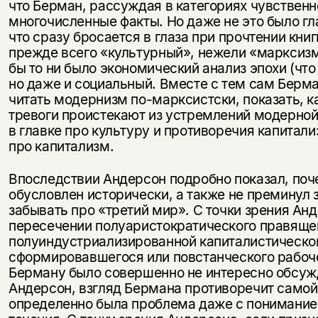
что Берман, рассуждая в категориях чувственн
многочисленные факты. Но даже не это было гл
что сразу бросается в глаза при прочтении кн
прежде всего «культурный», нежели «марксизм»
бы то ни было экономический анализ эпохи (что
но даже и социальный. Вместе с тем сам Берм
читать модернизм по-марксистски, показать, к
тревоги проистекают из устремлений модерной 
в главке про культуру и противоречия капитализ
про капитализм.
Впоследствии Андерсон подробно показал, по
обусловлен исторически, а также не преминул з
забывать про «третий мир». С точки зрения Ан
пересечении полуаристократического правяще
полуиндустриализированной капиталистическо
сформировавшегося или повстанческого рабо
Берману было совершенно не интересно обсужда
Андерсон, взгляд Бермана противоречит самой
определенно была проблема даже с понимание