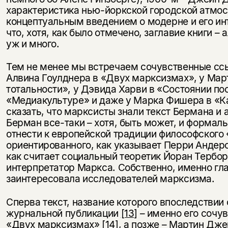
характеристика нью-йоркской городской атмо
концептуальным введением о модерне и его ин
что, хотя, как было отмечено, заглавие книги –
уж и много.
Тем не менее мы встречаем сочувственные ссы
Алвина Гоулднера в «Двух марксизмах», у Мар
тотальности», у Дэвида Харви в «Состоянии по
«Медиакультуре» и даже у Марка Фишера в «К
сказать, что марксисты знали текст Бермана и 
Берман все-таки – хотя, быть может, и формаль
отнести к европейской традиции философского
ориентированного, как указывает Перри Андерс
как считает социальный теоретик Йоран Тербо
интерпретатор Маркса. Собственно, именно гл
заинтересовала исследователей марксизма.
Сперва текст, название которого впоследствии 
журнальной публикации
[13]
– именно его сочув
«Двух марксизмах»
[14]
, а позже – Мартин Дж