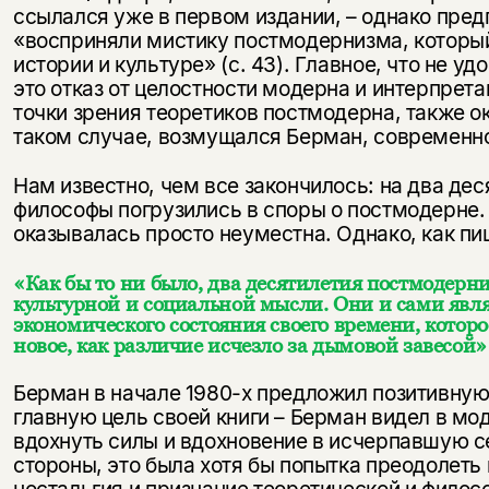
ссылался уже в первом издании, – однако предпо
«восприняли мистику постмодернизма, которы
истории и культуре» (с. 43). Главное, что не у
это отказ от целостности модерна и интерпрета
точки зрения теоретиков постмодерна, также 
таком случае, возмущался Берман, современно
Нам известно, чем все закончилось: на два дес
философы погрузились в споры о постмодерне. 
оказывалась просто неуместна. Однако, как пи
«Как бы то ни было, два десятилетия постмодерни
культурной и социальной мысли. Они и сами явл
экономического состояния своего времени, которо
новое, как различие исчезло за дымовой завесой
Берман в начале 1980-х предложил позитивную
главную цель своей книги – Берман видел в м
вдохнуть силы и вдохновение в исчерпавшую с
стороны, это была хотя бы попытка преодолеть 