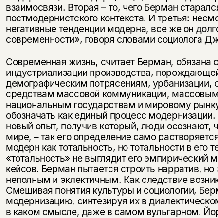
взаимосвязи. Вторая – то, чего Берман старалс
постмодернистского контекста. И третья: несмо
негативные тенденции модерна, все же он долг
современности», говоря словами социолога Д
Современная жизнь, считает Берман, обязана 
индустриализации производства, порождающей
демографическим потрясениям, урбанизации,
средствам массовой коммуникации, массовым
национальным государствам и мировому рынку.
обозначать как единый процесс модернизации.
новый опыт, получив который, люди осознают,
мире, – так его определение само растворяется
модерн как тотальность, но тотальности в его т
«тотальность» не выглядит его эмпирический м
кейсов. Берман пытается строить нарратив, но
неполным и эклектичным. Как следствие возни
Смешивая понятия культуры и социологии, Бе
модернизацию, синтезируя их в диалектическом
в каком смысле, даже в самом вульгарном. Йо