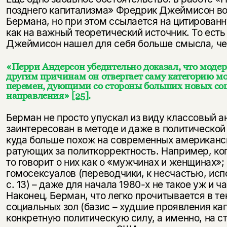
несовершеннолетних
позднего капитализма» Фредрик Джеймисон в
Бермана, но при этом ссылается на цитирова
Скажите, пожалуйста,
как на важный теоретический источник. То есть
Я соглашаюсь с
Политикой конфиденциальности
вам уже исполнилось 18 лет?
Я соглашаюсь с
Политикой конфиденциальности
Джеймисон нашел для себя больше смысла, че
«Перри Андерсон убедительно доказал, что модер
подписаться
да
подписаться
другим причинам он отвергает саму категорию мо
перемен, дующими со стороны больших новых с
нет, вернуться назад
направления»
[25]
.
Берман не просто упускал из виду классовый а
заинтересован в методе и даже в политической
куда больше похож на современных американс
ратующих за политкорректность. Например, ко
то говорит о них как о «мужчинах и женщинах»;
гомосексуалов (переводчики, к несчастью, ис
с. 13) – даже для начала 1980-х не такое уж и 
Наконец, Берман, что легко прочитывается в те
социальных зол (базис – худшие проявления кап
конкретную политическую силу, а именно, на с