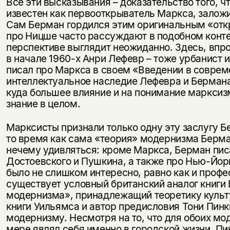
Все эти высказывания – доказательство того, ч
известен как первооткрыватель Маркса, залож
Сам Берман гордился этим оригинальным «откры
про Ницше часто рассуждают в подобном конте
перспективе выглядит неожиданно. Здесь, впро
в начале 1960-х Анри Лефевр – тоже урбанист 
писал про Маркса в своем «Введении в совре
интеллектуальное наследие Лефевра и Бермана,
куда большее влияние и на понимание марксизм
знание в целом.
Марксисты признали только одну эту заслугу Бе
то время как сама «теория» модернизма Берма
нечему удивляться: кроме Маркса, Берман писа
Достоевского и Пушкина, а также про Нью-Йор
было не слишком интересно, равно как и про
существует условный британский аналог книги 
модернизма», принадлежащий теоретику культ
книги Уильямса и автор предисловия Тони Пинк
модернизму. Несмотря на то, что для обоих мо
мере являл себя именно в городской жизни, Пи