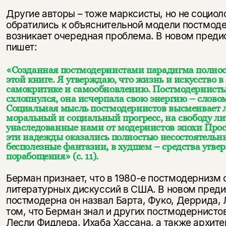
Другие авторы – тоже марксисты, но не социол
обратились к объяснительной модели постмодер
возникает очередная проблема. В новом предис
пишет:
«Созданная постмодернистами парадигма полност
этой книге. Я утверждаю, что жизнь и искусство 
самокритике и самообновлению. Постмодернисты 
схлопнулся, она исчерпала свою энергию – словом
Социальная мысль постмодернистов высмеивает 
моральный и социальный прогресс, на свободу ли
унаследованные нами от модернистов эпохи Про
эти надежды оказались полностью несостоятельны
бесполезные фантазии, в худшем – средства утве
порабощения» (с. 11).
Берман признает, что в 1980-е постмодернизм 
литературных дискуссий в США. В новом пред
постмодерна он назвал Барта, Фуко, Деррида, 
том, что Берман знал и других постмодернисто
Лесли Фидлера, Ихаба Хассана, а также архите