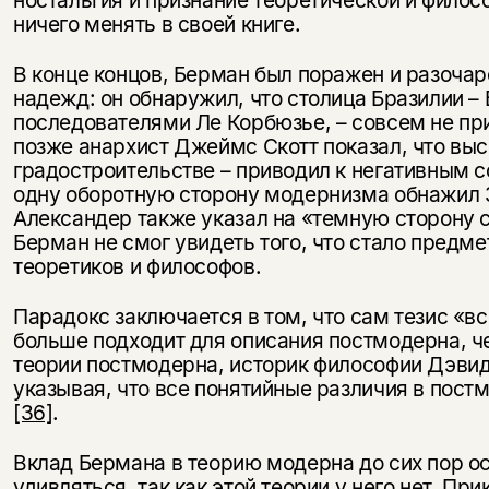
ностальгия и признание теоретической и филос
ничего менять в своей книге.
В конце концов, Берман был поражен и разочаро
надежд: он обнаружил, что столица Бразилии –
последователями Ле Корбюзье, – совсем не пр
позже анархист Джеймс Скотт показал, что выс
градостроительстве – приводил к негативным
одну оборотную сторону модернизма обнажил
Александер также указал на «темную сторону
Берман не смог увидеть того, что стало предм
теоретиков и философов.
Парадокс заключается в том, что сам тезис «в
больше подходит для описания постмодерна, че
теории постмодерна, историк философии Дэвид
указывая, что все понятийные различия в пост
[36]
.
Вклад Бермана в теорию модерна до сих пор о
удивляться, так как этой теории у него нет. П