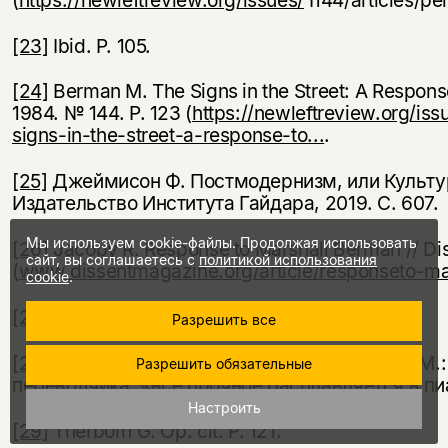
[23]
Ibid. Р. 105.
[24]
Berman M. The Signs in the Street: A Respons
1984. № 144. Р. 123 (
https://newleftreview.org/iss
signs-in-the-street-a-response-to...
.
[25]
Джеймисон Ф. Постмодернизм, или Культурн
Издательство Института Гайдара, 2019. С. 607.
Мы используем cookie-файлы. Продолжая использовать
[26]
Jacoby R. Response to Marshall Berman // Dis
сайт, вы соглашаетесь с
политикой использования
(
www.dissentmagazine.org/article/responseto-ma
cookie
.
[27]
Kellner D. Op. cit. Р. 142.
Разрешить все
[28]
Фишер М. Капиталистический реализм. М.: У
Разрешить обязательные
переводчика: «все прочное расплавляется в пи
Настроить
[29]
Therborn G. Op. cit. Р. 121.