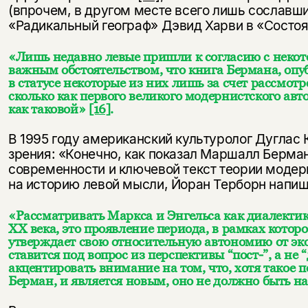
(впрочем, в другом месте всего лишь сославш
«Радикальный географ» Дэвид Харви в «Состоя
«Лишь недавно левые пришли к согласию с некот
важным обстоятельством, что книга Бермана, опуб
в статусе некоторые из них лишь за счет рассмот
сколько как первого великого модернистского ав
как таковой»
[16]
.
В 1995 году американский культуролог Дуглас 
зрения: «Конечно, как показал Маршалл Берман
современности и ключевой текст теории моде
на историю левой мысли, Йоран Терборн напиш
«Рассматривать Маркса и Энгельса как диалектик
ХХ века, это проявление периода, в рамках котор
утверждает свою относительную автономию от эк
ставится под вопрос из перспективы “пост-”, а не 
акцентировать внимание на том, что, хотя такое
Берман, и является новым, оно не должно быть 