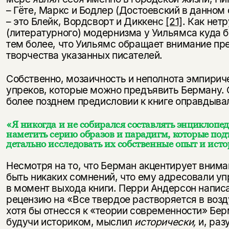
– Гёте, Маркс и Бодлер (Достоевский в данном 
– это Блейк, Вордсворт и Диккенс
[21]
. Как нет
(литературного) модернизма у Уильямса куда б
тем более, что Уильямс обращает внимание пр
творчества указанных писателей.
Собственно, мозаичность и неполнота эмпириче
упреков, которые можно предъявить Берману. 
более позднем предисловии к книге оправдыва
«Я никогда и не собирался составлять энциклопе
наметить серию образов и парадигм, которые подт
детально исследовать их собственные опыт и истор
Несмотря на то, что Берман акцентирует внима
быть никаких сомнений, что ему адресовали у
в момент выхода книги. Перри Андерсон напис
рецензию на «Все твердое растворяется в воз
хотя бы отнесся к «теории современности» Бер
будучи историком, мыслил
исторически,
и, раз