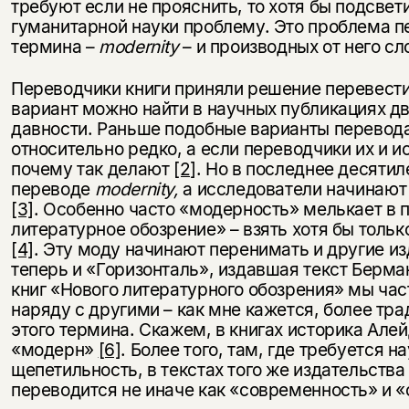
требуют если не прояснить, то хотя бы подсве
гуманитарной науки проблему. Это проблема п
термина –
modernity
– и производных от него сл
Переводчики книги приняли решение перевест
вариант можно найти в научных публикациях д
давности. Раньше подобные варианты перевод
относительно редко, а если переводчики их и и
почему так делают
[2]
. Но в последнее десятил
переводе
modernity,
а исследователи начинают 
[3]
. Особенно часто «модерность» мелькает в 
литературное обозрение» – взять хотя бы толь
[4]
. Эту моду начинают перенимать и другие из
теперь и «Горизонталь», издавшая текст Берма
книг «Нового литературного обозрения» мы ча
наряду с другими – как мне кажется, более т
этого термина. Скажем, в книгах историка Ал
«модерн»
[6]
. Более того, там, где требуется 
щепетильность, в текстах того же издательств
переводится не иначе как «современность» и