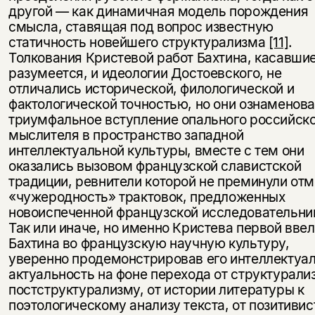
другой — как динамичная модель порождения
смысла, ставящая под вопрос известную
статичность новейшего структурализма
[11]
.
Толкования Кристевой работ Бахтина, касавши
разумеется, и идеологии Достоевского, не
отличались исторической, филологической и
фактологической точностью, но они ознаменов
триумфальное вступление опального российск
мыслителя в пространство западной
интеллектуальной культуры, вместе с тем они
оказались вызовом французской славистской
традиции, ревнители которой не преминули отм
«чужеродность» трактовок, предложенных
новоиспеченной французской исследовательни
Так или иначе, но именно Кристева первой вве
Бахтина во французскую научную культуру,
уверенно продемонстрировав его интеллектуа
актуальность на фоне перехода от структурали
постструктурализму, от истории литературы к
поэтологическому анализу текста, от позитивис