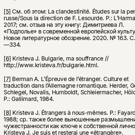
[5]
См. об этом: La clandestinité. Études sur la p
russe/Sous la direction de F. Lesourde. P.: L’Harma
2017; см. отзыв на эту книгу: Димитриева Л.
«Подполье» в современной европейской культу
Новое литературное обозрение. 2020. № 163. С
—334.
[6]
Kristeva J. Bulgarie, ma souffrance //
http://www.kristeva.fr/bulgarie.html.
[7]
Berman A. L’Épreuve de l’étranger. Culture et
traduction dans l’Allemagne romantique. Herder, G
Schlegel, Novalis, Humboldt, Schleiermacher, Höld
P.: Gallimard, 1984.
[8]
Kristeva J. Étrangers à nous-mêmes. P.: Fayard
1988; ср. также более выношенные размышлени
чужестранности как ключе к собственной лично
Kristeva J. Je suis et resterai une «étrangère».