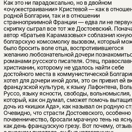
Как это ни парадоксально, но в двойном
«очужестраивании» Кристевой — как в отноше
родной Болгарии, так и в отношении
странноприимной Франции — едва ли не перву
скрипку сыграл все тот же Достоевский. Понач
автор «Братьев Карамазовых» соблазнил юную
болгарскую комсомолку вызовом, который мо
было бросить воле отца, воспротивившегося
желанию любознательной дочери познакомитьс
романами русского писателя. Отец, православ
христианин, которому не удалось найти себе
достойного места в коммунистической Болгари
хотел для дочери иной доли, это он привил ей в
французской культуре, к языку Лафонтена, Вол
Руссо, языку ясности, свободы, вольномыслия,
который, как он думал, сможет помочь вытащи
дочь из «кишки Ада», как называл он родную ст
Очевидно, что страсти Достоевского, особенно
почвенничество, бросали мрачную тень на ясн
как день французскую грезу. Вот почему, отзы