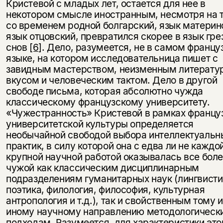
Кристевой с младых лет, остается для нее в
некотором смысле иностранным, несмотря на т
со временем родной болгарский, язык материн
язык отцовский, превратился скорее в язык гре
снов
[6]
. Дело, разумеется, не в самом францу
языке, на котором исследовательница пишет с
завидным мастерством, неизменным литерату
вкусом и человеческим тактом. Дело в другой
свободе письма, которая абсолютно чужда
классическому французскому университету.
«Чужестранность» Кристевой в рамках францу
университетской культуры определяется
необычайной свободой выбора интеллектуальн
практик, в силу которой она с едва ли не каждо
крупной научной работой оказывалась все бол
чужой как классическим дисциплинарным
подразделениям гуманитарных наук (лингвисти
поэтика, филология, философия, культурная
антропология и т.д.), так и свойственным тому 
иному научному направлению методологическ
подходам. Разумеется, для характеристики это