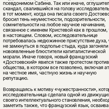
псевдонимом Сабина. Так или иначе, оглушите
скандал, свалившийся на голову исследовател
в тот момент, когда она писала своего Достоев
бросил тень неуместности, подозрительности,
сомнительности на любое научное начинание,
связанное с именем Кристевой как в прошлом, 
в настоящем. Словом, исследовательнице
потребовалась недюжинное присутствие духа,
не замкнуться в подполье стыда, куда загоняли
новоявленные блюстители капиталистической
морали. Иначе говоря, новый французский
«Достоевский» явился также протестом против
общества, в котором все позволено, включая а
на честное имя, частную жизнь и научную
репутацию.
Возвращаясь к мотиву «чужестранности», кот
исследовательница сделала одной из движущи
своего интеллектуального становления, необх
заметить также, что французский язык, осваив