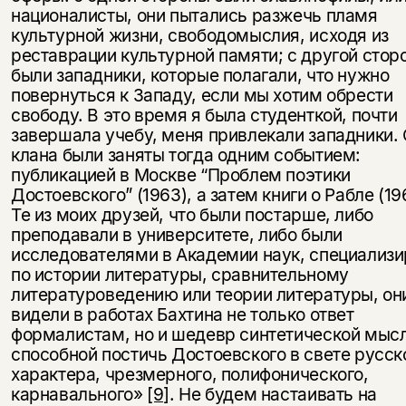
националисты, они пытались разжечь пламя
культурной жизни, свободомыслия, исходя из
реставрации культурной памяти; с другой стор
были западники, которые полагали, что нужно
повернуться к Западу, если мы хотим обрести
свободу. В это время я была студенткой, почти
завершала учебу, меня привлекали западники.
клана были заняты тогда одним событием:
публикацией в Москве “Проблем поэтики
Достоевского” (1963), а затем книги о Рабле (19
Те из моих друзей, что были постарше, либо
преподавали в университете, либо были
исследователями в Академии наук, специализ
по истории литературы, сравнительному
литературоведению или теории литературы, он
видели в работах Бахтина не только ответ
формалистам, но и шедевр синтетической мысл
способной постичь Достоевского в свете русск
характера, чрезмерного, полифонического,
карнавального»
[9]
. Не будем настаивать на