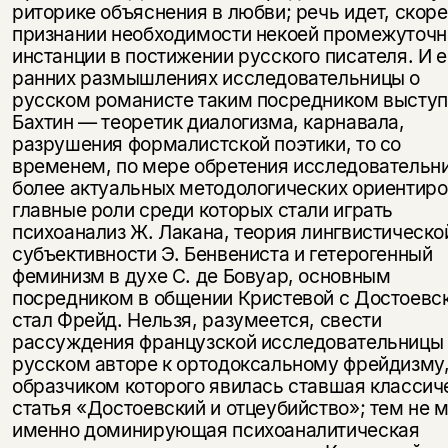
риторике объяснения в любви; речь идет, скоре
признании необходимости некоей промежуточн
инстанции в постижении русского писателя. И е
ранних размышлениях исследовательницы о
русском романисте таким посредником высту
Бахтин — теоретик диалогизма, карнавала,
разрушения формалистской поэтики, то со
временем, по мере обретения исследовательн
более актуальных методологических ориентиро
главные роли среди которых стали играть
психоанализ Ж. Лакана, теория лингвистическо
субъективности Э. Бенвениста и гетерогенный
феминизм в духе С. де Бовуар, основным
посредником в общении Кристевой с Достоевс
стал Фрейд. Нельзя, разумеется, свести
рассуждения французской исследовательницы
русском авторе к ортодоксальному фрейдизму
образчиком которого явилась ставшая классич
статья «Достоевский и отцеубийство»; тем не 
именно доминирующая психоаналитическая