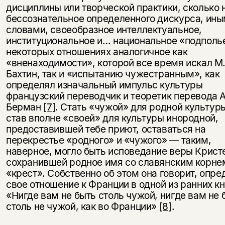
дисциплины или творческой практики, сколько 
бессознательное определенного дискурса, ин
словами, своеобразное интеллектуальное,
институциональное и… национальное «подполье
некоторых отношениях аналогичное как
«вненаходимости», которой все время искал М
Бахтин, так и «испытанию чужестранным», как
определял изначальный импульс культуры
французский переводчик и теоретик перевода А
Берман
[7]
. Стать «чужой» для родной культуры
став вполне «своей» для культуры инородной,
предоставившей тебе приют, оставаться на
перекрестье «родного» и «чужого» — таким,
наверное, могло быть исповедание веры Крист
сохранившей родное имя со славянским корне
«крест». Собственно об этом она говорит, опре
свое отношение к Франции в одной из ранних кн
«Нигде вам не быть столь чужой, нигде вам не 
столь не чужой, как во Франции»
[8]
.