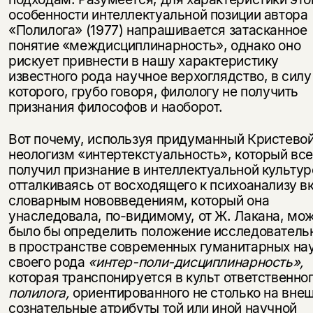
особенности интеллектуальной позиции автора
«Полилога» (1977) напрашивается затасканное
понятие «междисциплинарность», однако оно
рискует привнести в нашу характеристику
известного рода научное верхоглядство, в силу
которого, грубо говоря, филологу не получить
признания философов и наоборот.
Вот почему, используя придуманный Кристево
неологизм «интертекстуальность», который все
получил признание в интеллектуальной культур
отталкиваясь от восходящего к психоанализу вк
словарным нововведениям, который она
унаследовала, по-видимому, от Ж. Лакана, мо
было бы определить положение исследователь
в пространстве современных гуманитарных нау
своего рода
«интер-поли-дисциплинарность»,
которая транспонируется в культ ответственно
полилога,
ориентированного не столько на вне
сознательные атрибуты той или иной научной