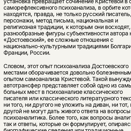
установка превращает сочинение Кристевой в 
саморефлексивного психоанализа, в орбите кот
находятся, правда, не только русский писатель,
персонажи, метод письма, национальная и
религиозная традиции, к которым они восходят,
разнообразные фигуры субъективности автора 
«Достоевский», ее сложные отношения с
национально-культурными традициями Болгари
Франции, России.
Словом, этот опыт психоанализа Достоевского
местами оборачивается довольно болезненны
опытом самоанализа Кристевой. Такой вынуж
автотрансфер представляет собой одно из сам
больных мест в психоанализе классического
писателя или классического литературного текс
ни того, ни другого не уложить на диван, ни тот,
другой не могут дать живого ответа на вопросы
психоаналитика. Более того, как вопросы анали
так и ответы, которые он формулирует, опираяс
биографические сведения или традиционные