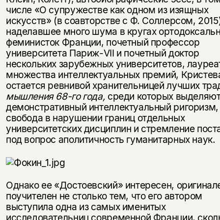
числе «О супружестве как одном из изящных
искусств» (в соавторстве с Ф. Соллерсом, 2015)
наделавшее много шума в кругах ортодоксаль
феминисток Франции, почетный профессор
университета Париж-VII и почетный доктор
нескольких зарубежных университетов, лауреа
множества интеллектуальных премий, Кристев
остается ревнивой хранительницей лучших тра
мышления 68-го года,
среди которых выделяю
демонстративный интеллектуальный ригоризм,
свобода в нарушении границ отдельных
университетских дисциплин и стремление пост
под вопрос аполитичность гуманитарных наук.
Однако ее «Достоевский» интересен, оригинал
поучителен не столько тем, что его автором
выступила одна из самых именитых
исследовательниц современной Франции, скол