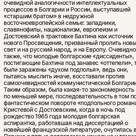
очевидной аналогичности интеллектуальных
процессов в Болгарии и России, выступавшей
«старшим братом» в недружной
восточноевропейской семье: западники,
славянофилы, национализм, европеизм и
Достоевский в трактовке Бахтина как источник
нового Просвещения, призванный пролить нов
свет и на русский народ, и на Европу. Очевидно
также, что молодые болгарские «диссиденты»,
постигающие Бахтина под занавес «оттепели», 
были заражены «духом подполья», ведь они,
Этой книги временно
пытаясь мыслить иначе, восставали против
самоочевидностей коммунистической Болгарии
нет в продаже.
Подписка на рассылку
Таким образом, была какая-то закономерность 
по меньшей мере, последовательность в том п
Вы можете подписаться на
Раз в неделю мы отправляем рассылку
фантастическом повороте «подпольного роман
уведомления, и при поступлении книги
о книгах и событиях «НЛО».
Кристевой с Достоевским, когда в ночь под
на склад получить письмо на указанный
За подписку дарим промокод на
рождество 1965 года молодая болгарская
электронный адрес.
Эта книга
скидку 15%
аспирантка, работавшая над диссертацией о
новейшей французской литературе, очутилась 
не предназначена для