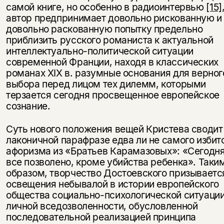
самой книге, но особенно в радиоинтервью
[15]
автор предпринимает довольно рискованную и
довольно раскованную попытку предельно
приблизить русского романиста к актуальной
интеллектуально-политической ситуации
современной Франции, находя в классических
романах XIX в. разумные основания для верног
выбора перед лицом тех дилемм, которыми
терзается сегодня просвещенное европейское
сознание.
Суть нового положения вещей Кристева сводит
лаконичной парафразе едва ли не самого избит
афоризма из «Братьев Карамазовых»: «Сегодн
все позволено, кроме убийства ребенка». Таки
образом, творчество Достоевского призываетс
освещения небывалой в истории европейского
общества социально-психологической ситуаци
личной вседозволенности, обусловленной
последовательной реализацией принципа