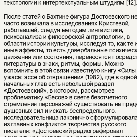
текстологии к интертекстуальным штудиям
[12]
После статей о Бахтине фигура Достоевского н
часто возникала в исследованиях Кристевой,
работавшей, следуя методам лингвистики,
психоанализа и философской антропологии, в
области истории культуры, исследуя то, как те 
иные аффекты, то есть довербальные психичес
движения или состояния, переносятся посредс
литературы в знаки, ритмы, формы. Можно
вспомнить в этой связи известную книгу «Силы
ужаса: эссе об отвращении» (1982), где в одной
начальных глав есть небольшой раздел
«Достоевский», в котором, рассмотрев
проблематику «Бесов» в свете безотчетного
стремления персонажей существовать на пред
душевных сил и искать беспредельного,
исследовательница лаконично сформулировала
из главных конфликтов творчества русского
писателя: «Достоевский радиографировал