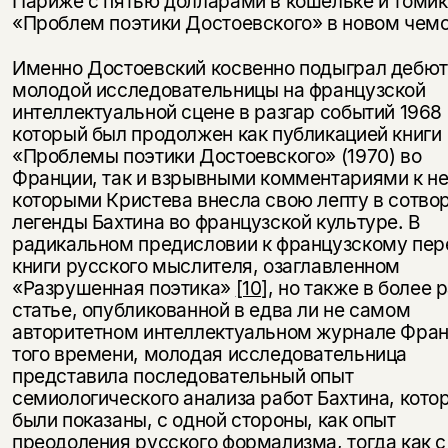
Париже с пятью долларами в кошельке и томи
несовершеннолетних
«Проблем поэтики Достоевского» в новом чем
Скажите, пожалуйста,
Я соглашаюсь с
Политикой конфиденциальности
Именно Достоевский косвенно подыграл дебю
вам уже исполнилось 18 лет?
Я соглашаюсь с
Политикой конфиденциальности
молодой исследовательницы на французской
интеллектуальной сцене в разгар событий 1968 г
подписаться
который был продолжен как публикацией книги
да
подписаться
«Проблемы поэтики Достоевского» (1970) во
Франции, так и взрывными комментариями к не
нет, вернуться назад
которыми Кристева внесла свою лепту в сотво
легенды Бахтина во французской культуре. В
радикальном предисловии к французскому пер
книги русского мыслителя, озаглавленном
«Разрушенная поэтика»
[10]
, но также в более 
статье, опубликованной в едва ли не самом
авторитетном интеллектуальном журнале Фра
того времени, молодая исследовательница
представила последовательный опыт
семиологического анализа работ Бахтина, кото
были показаны, с одной стороны, как опыт
преодоления русского формализма, тогда как с