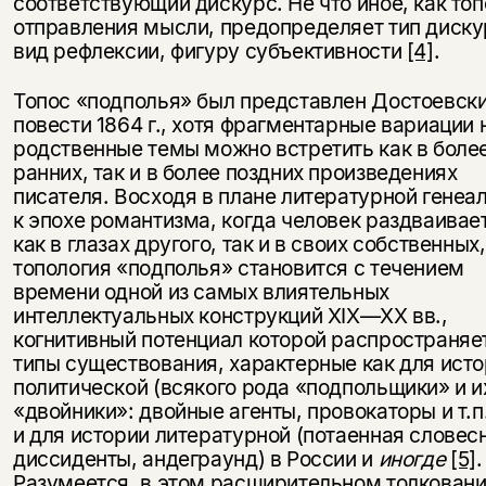
соответствующий дискурс. Не что иное, как топ
отправления мысли, предопределяет тип диску
вид рефлексии, фигуру субъективности
[4]
.
Топос «подполья» был представлен Достоевск
повести 1864 г., хотя фрагментарные вариации 
родственные темы можно встретить как в боле
ранних, так и в более поздних произведениях
писателя. Восходя в плане литературной генеа
к эпохе романтизма, когда человек раздваивае
как в глазах другого, так и в своих собственных,
топология «подполья» становится с течением
времени одной из самых влиятельных
интеллектуальных конструкций XIX—XX вв.,
когнитивный потенциал которой распространяе
типы существования, характерные как для ист
политической (всякого рода «подпольщики» и и
«двойники»: двойные агенты, провокаторы и т.п.
и для истории литературной (потаенная словес
диссиденты, андеграунд) в России и
иногде
[5]
.
Разумеется, в этом расширительном толкован