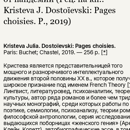
Kristeva J. Dostoïevski: Pages
choisies. P., 2019)
Kristeva Julia. Dostoïevski: Pages choisies.
Paris: Buchet; Chastel, 2019. — 256 p.
[*]
Кристева является представительницей того
мощного и разноречивого интеллектуального
движения второй половины XX в., которое полу
широкое признание под именем French Theory
[
Лингвист, литературовед, психоаналитик, теоре
культуры, автор ряда романов и более чем три
научных монографий, среди которых работы по
поэтике, семиологии, психоанализу, теории ром
философской антропологии, серия исследовани
выдающихся поборницах «женского гения» (Ар
Клейн, Колетт), автобиографические эссе, в то