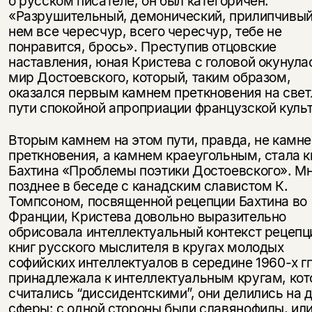
о русском писателе, он был категоричен:
«Разрушительный, демонический, прилипчивый
нем все чересчур, всего чересчур, тебе не
понравится, брось». Преступив отцовские
наставления, юная Кристева с головой окунула
мир Достоевского, который, таким образом,
оказался первым камнем преткновения на све
пути спокойной апроприации французской куль
Вторым камнем на этом пути, правда, не камн
преткновения, а камнем краеугольным, стала к
Бахтина «Проблемы поэтики Достоевского». М
позднее в беседе с канадским славистом К.
Томпсоном, посвященной рецепции Бахтина во
Франции, Кристева довольно выразительно
обрисовала интеллектуальный контекст рецепц
книг русского мыслителя в кругах молодых
софийских интеллектуалов в середине 1960-х гг.
принадлежала к интеллектуальным кругам, ко
считались “диссидентскими”, они делились на 
сферы: с одной стороны были славянофилы, ил