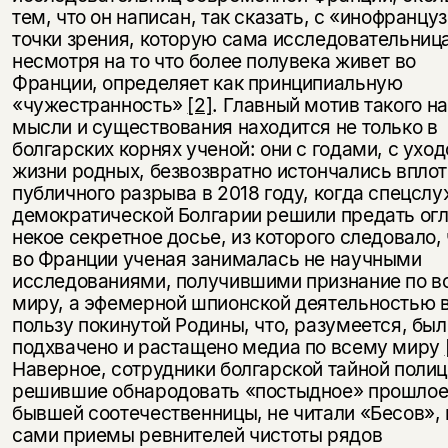
тем, что он написан, так сказать, с «инофранцу
точки зрения, которую сама исследовательница
несмотря на то что более полувека живет во
Франции, определяет как принципиальную
«чужестранность»
[2]
. Главный мотив такого н
мысли и существования находится не только в
болгарских корнях ученой: они с годами, с уход
жизни родных, безвозвратно истончались вплот
публичного разрыва в 2018 году, когда спецсл
демократической Болгарии решили предать ог
некое секретное досье, из которого следовало, 
во Франции ученая занималась не научными
исследованиями, получившими признание по в
миру, а эфемерной шпионской деятельностью 
пользу покинутой Родины, что, разумеется, был
подхвачено и растащено медиа по всему миру
Наверное, сотрудники болгарской тайной полиц
решившие обнародовать «постыдное» прошло
бывшей соотечественницы, не читали «Бесов», 
сами приемы ревнителей чистоты рядов