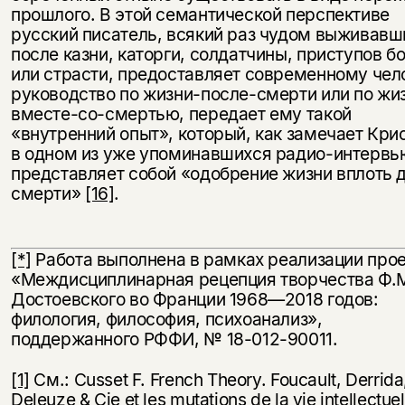
прошлого. В этой семантической перспективе
русский писатель, всякий раз чудом выживавш
после казни, каторги, солдатчины, приступов б
или страсти, предоставляет современному чел
руководство по жизни-после-смерти или по жи
вместе-со-смертью, передает ему такой
«внутренний опыт», который, как замечает Кри
в одном из уже упоминавшихся радио-интервь
представляет собой «одобрение жизни вплоть 
смерти»
[16]
.
[*]
Работа выполнена в рамках реализации про
«Междисциплинарная рецепция творчества Ф.
Достоевского во Франции 1968—2018 годов:
филология, философия, психоанализ»,
поддержанного РФФИ, № 18-012-90011.
[1]
См.: Cusset F. French Theory. Foucault, Derrida
Deleuze & Cie et les mutations de la vie intellectue