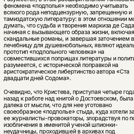
феномена «подполья» необходимо учитывать
всякого рода неподцензурную, запрещенную и
тамиздатскую литературу: в этом отношении 
думать, что судьба и творения маркиза де Сада
начиная с вызывающего образа жизни, включа
скандальные романы, и завершая заточением 
лечебницу для душевнобольных, являют идеал
прототип «подпольного человека» на
совместившихся поприщах литературы и полит
разумеется, с исторической поправкой на
аристократическое либертинство автора «Ста
двадцати дней Содома».
Очевидно, что Кристева, приступая четыре год
назад к работе над книгой о Достоевском, была
далека от мысли, что для нее уготовано
своеобразное «подполье» стыда, куда хотели з
ее журналисты-провокаторы, злорадствуя по п
изобличения в именитой ученой шпионки-
неудачницы, проходившей в архивах под