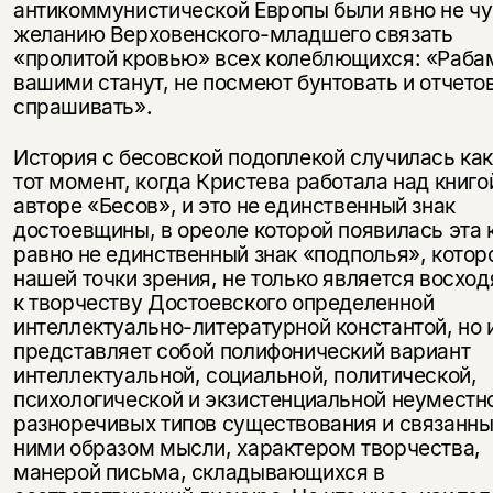
антикоммунистической Европы были явно не ч
желанию Верховенского-младшего связать
«пролитой кровью» всех колеблющихся: «Раба
вашими станут, не посмеют бунтовать и отчето
спрашивать».
История с бесовской подоплекой случилась как
тот момент, когда Кристева работала над книго
авторе «Бесов», и это не единственный знак
достоевщины, в ореоле которой появилась эта 
равно не единственный знак «подполья», которо
нашей точки зрения, не только является восхо
к творчеству Достоевского определенной
интеллектуально-литературной константой, но 
представляет собой полифонический вариант
интеллектуальной, социальной, политической,
психологической и экзистенциальной неуместн
разноречивых типов существования и связанны
ними образом мысли, характером творчества,
манерой письма, складывающихся в