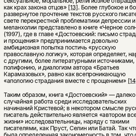
сексуальное, моральное, религиозное отвраще
как крах закона отцов»
[13]
. Более глубокое и б
развернутое прочтение текстов русского писат
свете перекрестной проблематики депрессии и
меланхолии представлено в книге «Черное сол
(1997), где в главе «Достоевский: письмо стра
и прощения» предпринимается довольно
амбициозная попытка постичь «русскую
православную логику», которая определяет, н
с другими, более литературными источниками,
полифонию, и диалогизм автора «Братьев
Карамазовых», равно как всепроникающую
«апологию страдания вместе с прощением»
[14
Таким образом, книга «Достоевский» — далеко
случайная работа среди исследовательских
начинаний Кристевой; в некотором смысле рус
писатель действительно является «автором вс
жизни» исследовательницы, наряду с такими
писателями, как Пруст, Селин или Батай. Так чт
была определенная закономерность в том, что 