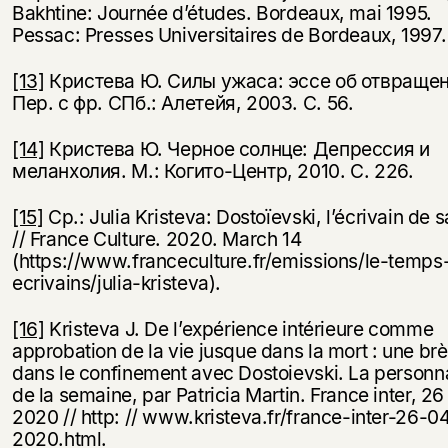
Bakhtine: Journée d’études. Bordeaux, mai 1995.
Pessac: Presses Universitaires de Bordeaux, 1997.
[13]
Кристева Ю. Силы ужаса: эссе об отвращен
Пер. с фр. СПб.: Алетейя, 2003. С. 56.
[14]
Кристева Ю. Черное солнце: Депрессия и
меланхолия. М.: Когито-Центр, 2010. С. 226.
[15]
Ср.: Julia Kristeva: Dostoïevski, l’écrivain de s
// France Culture. 2020. March 14
(https://www.franceculture.fr/emissions/le-temps
ecrivains/julia-kristeva).
[16]
Kristeva J. De l’expérience intérieure comme
approbation de la vie jusque dans la mort : une br
dans le confinement avec Dostoievski. La personna
de la semaine, par Patricia Martin. France inter, 26 
2020 // http: // www.kristeva.fr/france-inter-26-0
2020.html.