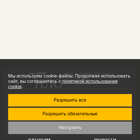
новое литературное
Мы используем cookie-файлы. Продолжая использовать
обозрение
сайт, вы соглашаетесь с
политикой использования
cookie
.
Разрешить все
Книги
О нас
Разрешить обязательные
Авторы
События
Настроить
Журналы
Магазины
Авторам
Новости