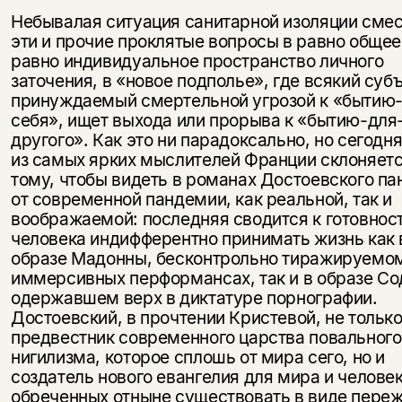
Небывалая ситуация санитарной изоляции сме
эти и прочие проклятые вопросы в равно общее
равно индивидуальное пространство личного
заточения, в «новое подполье», где всякий субъ
принуждаемый смертельной угрозой к «бытию
себя», ищет выхода или прорыва к «бытию-для
другого». Как это ни парадоксально, но сегодн
из самых ярких мыслителей Франции склоняетс
тому, чтобы видеть в романах Достоевского п
от современной пандемии, как реальной, так и
воображаемой: последняя сводится к готовнос
человека индифферентно принимать жизнь как 
образе Мадонны, бесконтрольно тиражируемо
иммерсивных перформансах, так и в образе Со
одержавшем верх в диктатуре порнографии.
Достоевский, в прочтении Кристевой, не тольк
предвестник современного царства повального
нигилизма, которое сплошь от мира сего, но и
создатель нового евангелия для мира и человек
обреченных отныне существовать в виде пере