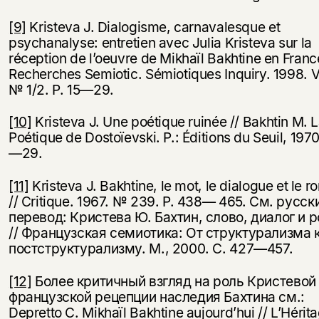
[9]
Kristeva J. Dialogisme, carnavalesque et
psychanalyse: entretien avec Julia Kristeva sur la
réception de l’oeuvre de Mikhaïl Bakhtine en France
Recherches Semiotic. Sémiotiques Inquiry. 1998. Vo
№ 1/2. P. 15—29.
[10]
Kristeva J. Une poétique ruinée // Bakhtin M. 
Poétique de Dostoïevski. P.: Éditions du Seuil, 1970
—29.
[11]
Kristeva J. Bakhtine, le mot, le dialogue et le 
// Critique. 1967. № 239. P. 438— 465. См. русск
перевод: Кристева Ю. Бахтин, слово, диалог и 
// Французская семиотика: От структурализма 
постструктурализму. М., 2000. С. 427—457.
[12]
Более критичный взгляд на роль Кристевой
французской рецепции наследия Бахтина см.:
Depretto C. Mikhaïl Bakhtine aujourd’hui // L’Hérit