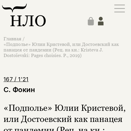
Главная
/
«Подполье» Юлии Кристевой, или Достоевский как
панацея от пандемии (Рец. на кн.: Kristeva J.
Dostoïevski: Pages choisies. P., 2019)
167 / 1'21
С. Фокин
«Подполье» Юлии Кристевой,
или Достоевский как панацея
от пандемии (Рец. на кн.: