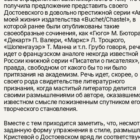
получила предложение представить своего
Достоевского в довольно престижной серии «А
моей жизни» издательства «Buchet/Chastel», в
которой ранее были опубликованы такие
своеобразные сочинения, как «Гюго» М. Бютора
«Декарт» П. Валери, «Маркс» Л. Троцкого,
«Шопенгауэр» Т. Манна и т.п. Грубо говоря, реч
идет о французском аналоге некогда известной 
России книжной серии «Писатели о писателях»,
правда, свободном от какого бы то ни было
притязания на академизм. Речь идет, скорее, о
своего рода свидетельстве литературного
признания, когда маститый литератор делится
своими размышлениями об авторе, оказавшемс
известном смысле пожизненным спутником его
творческого становления.
Вместе с тем приходится заметить, что, несмот
заданную форму упражнения в стиле, размыш
Кристевой о Достоевском вряд ли соответству