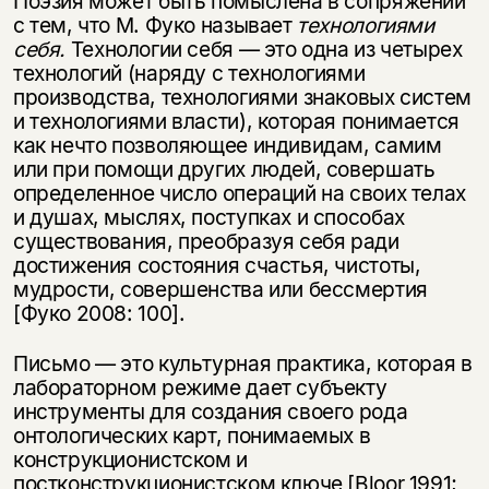
Поэзия может быть помыслена в сопряжении
с тем, что М. Фуко называет
технологиями
себя.
Технологии себя — это одна из четырех
технологий (наряду с технологиями
производства, технологиями знаковых систем
и технологиями власти), которая понимается
как нечто позволяющее индивидам, самим
или при помощи других людей, совершать
определенное число операций на своих телах
и душах, мыслях, поступках и способах
существования, преобразуя себя ради
достижения состояния счастья, чистоты,
мудрости, совершенства или бессмертия
[Фуко 2008: 100].
Письмо — это культурная практика, которая в
лабораторном режиме дает субъекту
инструменты для создания своего рода
онтологических карт, понимаемых в
конструкционистском и
постконструкционистском ключе [Bloor 1991;