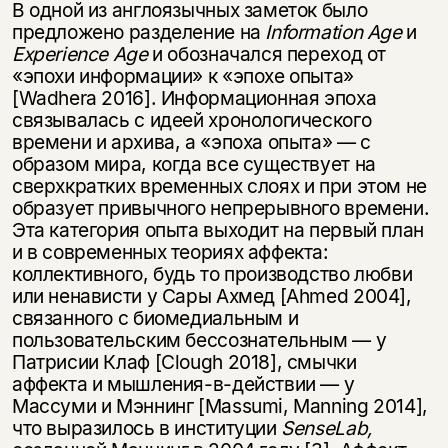
В одной из англоязычных заметок было
предложено разделение на
Information Age
и
Experience Age
и обозначался переход от
«эпохи информации» к «эпохе опыта»
[Wadhera 2016]. Информационная эпоха
связывалась с идеей хронологического
времени и архива, а «эпоха опыта» — с
образом мира, когда все существует на
сверхкратких временных слоях и при этом не
образует привычного непрерывного времени.
Эта категория опыта выходит на первый план
и в современных теориях аффекта:
коллективного, будь то производство любви
или ненависти у Сары Ахмед [Ahmed 2004],
связанного с биомедиальным и
пользовательским бессознательным — у
Патрисии Клаф [Clough 2018], смычки
аффекта и мышления-в-действии — у
Массуми и Мэннинг [Massumi, Manning 2014],
что выразилось в институции
SenseLab,