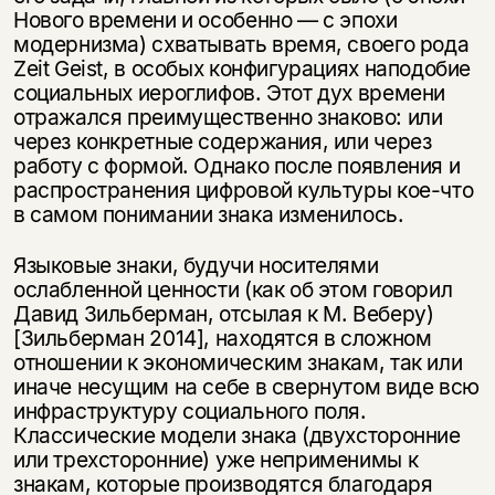
несовершеннолетних
Нового времени и особенно — с эпохи
модернизма) схватывать время, своего рода
Скажите, пожалуйста,
Zeit Geist, в особых конфигурациях наподобие
Я соглашаюсь с
Политикой конфиденциальности
вам уже исполнилось 18 лет?
Я соглашаюсь с
Политикой конфиденциальности
социальных иероглифов. Этот дух времени
отражался преимущественно знаково: или
через конкретные содержания, или через
подписаться
да
подписаться
работу с формой. Однако после появления и
распространения цифровой культуры кое-что
нет, вернуться назад
в самом понимании знака изменилось.
Языковые знаки, будучи носителями
ослабленной ценности (как об этом говорил
Давид Зильберман, отсылая к М. Веберу)
[Зильберман 2014], находятся в сложном
отношении к экономическим знакам, так или
иначе несущим на себе в свернутом виде всю
инфраструктуру социального поля.
Классические модели знака (двухсторонние
или трехсторонние) уже неприменимы к
знакам, которые производятся благодаря