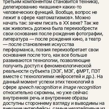
третьим компонентом становится техника),
делегированию «машине» каких-то
человеческих функций. Вообще, вопрос не
лежит в сфере «автоматизмов». Можно
начать так: зачем писать в XX веке? Так же
как живопись должна была переизобрести
свои основания после рождения фотографии,
литература — после рождения кино, а театр
— после становления искусства
перформанса, поэзия переизобретает свои
основания после того, как все больше
развиваются технологии, позволяющие
получить доступ к феноменологической
реальности субъекта (ЭЭГ, МЭГ, фМРТ, ПЭТ
вместе с технологиями нейросетей и др.). На
данный момент успехи этих технологий в
сфере
speech recognition
и
image recognition
относительно скромны, но уже сейчас
внутренняя речь и внутренние образы
доступны стороннему взгляду и выводимы на
внешние интерфейсы, самые незатейливые из