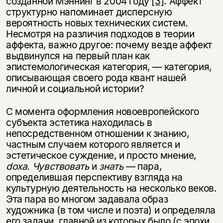
созданной Мэннинг в 2004 году
[3]
. Аффект
структурно напоминает дисперсную
вероятность новых технических систем.
Несмотря на различия подходов в теории
аффекта, важно другое: почему везде аффект
выдвинулся на первый план как
эпистемологическая категория, — категория,
описывающая своего рода квант нашей
личной и социальной истории?
С момента оформления новоевропейского
субъекта эстетика находилась в
Этой книги временно
непосредственном отношении к знанию,
нет в продаже.
Подписка на рассылку
частным случаем которого является и
эстетическое суждение, и просто мнение,
Вы можете подписаться на
Раз в неделю мы отправляем рассылку
doxa.
Чувствовать
и
знать
— пара,
уведомления, и при поступлении книги
о книгах и событиях «НЛО».
определившая перспективу взгляда на
на склад получить письмо на указанный
культурную деятельность на несколько веков.
За подписку дарим промокод на
электронный адрес.
Эта книга
Эта пара во многом задавала образ
скидку 15%
художника (в том числе и поэта) и определяла
не предназначена для
его задачи, главной из которых было (с эпохи