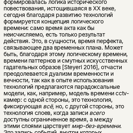
формировалась логика исторического
повествования, истощившаяся в XX веке,
сегодня благодаря развитию технологий
формируется концепция логического
времени: само время акта как бы
неисчисляемо, есть только результат
действия. Это, в сущности, время перфекта,
связывающее два временных плана. Может
быть, благодаря этому логическому времени,
времени паттернов и смутных искусственных
гадательных образов [Steyerl 2016], отчасти
преодолевается дуализм временности и
вечности, так как в опыте использования
технологий предлагаются парадоксальные
модели, как, например, модель времени cctv-
камер: с одной стороны, это технология,
фиксирующая
всё,
но, с другой стороны, это
технология слоев, когда записи
всего
доступны ограниченное время, а между
этими слоями царствует
мир-без-времени.
Это запись событий, внутри которых