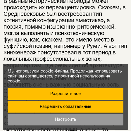
В разные исторические периоды может
происходить их переакцентировка. Скажем, в
Средневековье был востребован тип
когнитивной конфигурации «мистика», а
поэзия, помимо изысканно-риторической,
могла выполнять и психотехническую
функцию, как, скажем, это имело место в
суфийской поэзии, например у Руми. А вот тип
«инженера» присутствовал в тот период в
локальных профессиональных зонах,
например там, где речь идет об архитектуре.
И с эпохи модернизма тип инженера
Мы используем cookie-файлы. Продолжая использовать
сайт, вы соглашаетесь с
политикой использования
выдвигается на первый план и начинает
cookie
.
выполнять очень важную социальную роль.
Сегодня он повсеместно распространен и
Разрешить все
существует феномен инженерии без
инженеров, когда опыт чего бы то ни было
Разрешить обязательные
всегда не просто дан, но как бы
конструируется. Некоторые аспекты в этих
Настроить
конфигурациях когнитивных функций могут
оказаться универсальными, а какие-то —