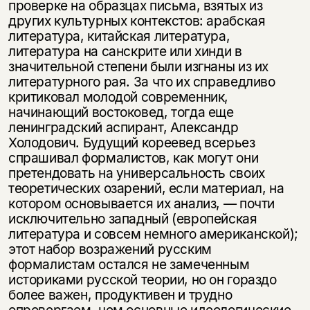
проверке на образцах письма, взятых из
других культурных контекстов: арабская
литература, китайская литература,
литература на санскрите или хинди в
значительной степени были изгнаны из их
литературного рая. За что их справедливо
критиковал молодой современник,
начинающий востоковед, тогда еще
ленинградский аспирант, Александр
Холодович. Будущий кореевед всерьез
спрашивал формалистов, как могут они
претендовать на универсальность своих
теоретических озарений, если материал, на
котором основывается их анализ, — почти
исключительно западный (европейская
литература и совсем немного американской);
этот набор возражений русским
формалистам остался не замеченным
историками русской теории, но он гораздо
более важен, продуктивен и трудно
опровергаем, чем основные идеологические