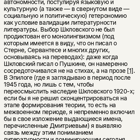
автономности, постулируя языковую и
культурную (а также — в свернутом виде —
социальную и политическую) гетерономию
как условие валидации литературности
литературы. Выбор Шкловского не был
продиктован его монолингвизмом (под
которым имеется в виду, что он писал о
Стерне, Сервантесе и многих других,
основываясь на переводах): даже когда
Шкловский писал о Пушкине, он намеренно
сосредоточивался не на стихах, а на прозе
[1]
.
В Эпилоге (где я заглядываю в период после
1945 года, но лишь с тем, чтобы
переосмыслить наследие Шкловского 1920-х;
если бы я не решил сконцентрироваться на
этапе формирования теории, то есть на
межвоенном периоде, я непременно включил
бы в свое изложение выдающиеся имена,
перечисленные Дмитриевым) я выявляю
связь между этим пониманием
литературности и доминирующим сегодня