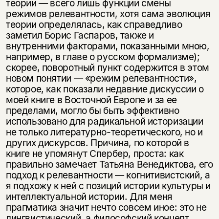
теории — всего лишь функции смены
режимов релевантности, хотя сама эволюция
теории определялась, как справедливо
заметил Борис Гаспаров, также и
внутренними факторами, показанными мною,
например, в главе о русском формализме);
скорее, поворотный пункт содержится в этом
новом понятии — «режим релевантности»,
которое, как показали недавние дискуссии о
моей книге в Восточной Европе и за ее
пределами, могло бы быть эффективно
Этой книги временно
использовано для радикальной историзации
не только литературно-теоретического, но и
нет в продаже.
Подписка на рассылку
других дискурсов. Причина, по которой в
книге не упомянут Спербер, проста: как
Вы можете подписаться на
Раз в неделю мы отправляем рассылку
правильно замечает Татьяна Венедиктова, его
уведомления, и при поступлении книги
о книгах и событиях «НЛО».
подход к релевантности — когнитивистский, а
на склад получить письмо на указанный
я подхожу к ней с позиций истории культуры и
За подписку дарим промокод на
электронный адрес.
Эта книга
скидку 15%
интеллектуальной истории. Для меня
прагматика значит нечто совсем иное: это не
не предназначена для
лингвистический, а философский концепт,