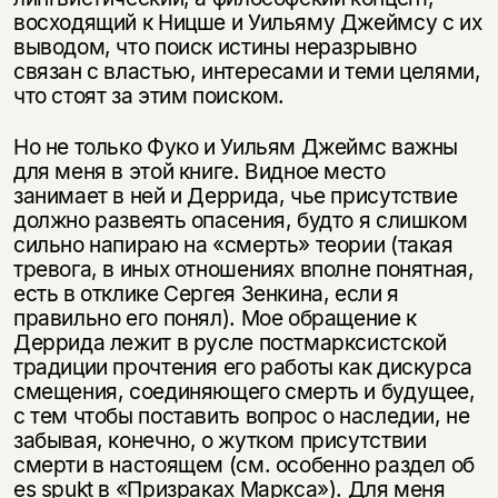
несовершеннолетних
восходящий к Ницше и Уильяму Джеймсу с их
выводом, что поиск истины неразрывно
Скажите, пожалуйста,
связан с властью, интересами и теми целями,
Я соглашаюсь с
Политикой конфиденциальности
вам уже исполнилось 18 лет?
Я соглашаюсь с
Политикой конфиденциальности
что стоят за этим поиском.
Но не только Фуко и Уильям Джеймс важны
подписаться
да
подписаться
для меня в этой книге. Видное место
занимает в ней и Деррида, чье присутствие
нет, вернуться назад
должно развеять опасения, будто я слишком
сильно напираю на «смерть» теории (такая
тревога, в иных отношениях вполне понятная,
есть в отклике Сергея Зенкина, если я
правильно его понял). Мое обращение к
Деррида лежит в русле постмарксистской
традиции прочтения его работы как дискурса
смещения, соединяющего смерть и будущее,
с тем чтобы поставить вопрос о наследии, не
забывая, конечно, о жутком присутствии
смерти в настоящем (см. особенно раздел об
es spukt в «Призраках Маркса»). Для меня