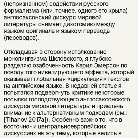
(непризнанном) содействии русского
формализма (или, точнее, одного его крыла)
англосаксонский дискурс мировой
литературы снимает дихотомию между
языком оригинала и языком перевода
(переводов).
Откладывая в сторону истолкование
монолингвизма Шкловского, я глубоко
разделяю озабоченность Кэрил Эмерсон по
поводу того нивелирующего эффекта, который
оказывает глобальная «циркуляция» текстов
на английском языке. В недавней статье я
попытался подвергнуть критике некоторые
посылки господствующего англосаксонского
дискурса мировой литературы и привлечь
внимание к альтернативным подходам (см.:
[Tihanov 2017a]). Особенно важно то, что в
восточно- и центральноевропейских
дискуссиях на эту тему, которые велись в