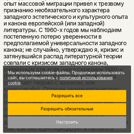
опыт массовой миграции привел к трезвому
признанию необязательного характера
западного эстетического и культурного опыта
и канона европейской (или западной)
литературы. С 1960-х годов мы наблюдаем
постепенную потерю уверенности в
предполагаемой универсальности западного
канона; не случайно, утверждаю я, кризис и
затянувшийся распад литературной теории
совпали с кризисом западного канона,
очевидным для всех уже к середине 1980-х
Мы используем cookie-файлы. Продолжая использовать
(Борис Гаспаров совершенно прав, когда
сайт, вы соглашаетесь с
политикой использования
связывает теорию с каноном, или
cookie
.
«классикой»). Потеряв герменевтическую
самоочевидность западного канона, теория
Разрешить все
(литературная, но также и политическая,
социальная, антропологическая,
Разрешить обязательные
историографическая) застопорилась,
достигнув предела собственной валидности в
Настроить
том, как она идентифицирует и пытается