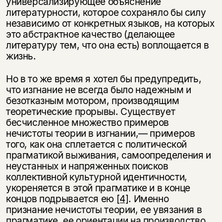
универсализирующее объяснение
литературности, которое сохраняло бы силу
независимо от конкретных языков, на которых
это абстрактное качество (делающее
литературу тем, что она есть) воплощается в
жизнь.
Но в то же время я хотел бы предупредить,
что изгнание не всегда было надежным и
безотказным мотором, производящим
теоретические прорывы. Существует
бесчисленное множество примеров
нечистоты теории в изгнании,— примеров
того, как она сплетается с политической
прагматикой выживания, самоопределения и
неустанных и напряженных поисков
коллективной культурной идентичности,
укореняется в этой прагматике и в конце
концов подрывается ею
[4]
. Именно
признание нечистоты теории, ее увязания в
прагматике, ее ориентации на производство