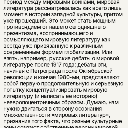
период между мировыми войнами, мировая
литература рассматривалась как всего лишь
момент в истории западной культуры, притом
уже прошедший. Это может стать мощным
противоядием от нашего сегодняшнего
презентизма, воспринимающего и
осмысляющего мировую литературу как
всегда уже привязанную к различным
современным формам глобализации. Или
взять, например, русские дебаты о мировой
литературе после 1917 года; дебаты эти,
начиная с Петрограда после Октябрьской
революции и кончая 1980-ми, представляют
собой первую продолжительную и серьезную
попытку концептуализировать мировую
литературу (и написать ее историю)
неевропоцентричным образом. Думаю, нам
нужно двигаться в сторону осознания
множественности «мировых литератур»,
признания того факта, что разные культурные
зоны создают собственные версии мировой