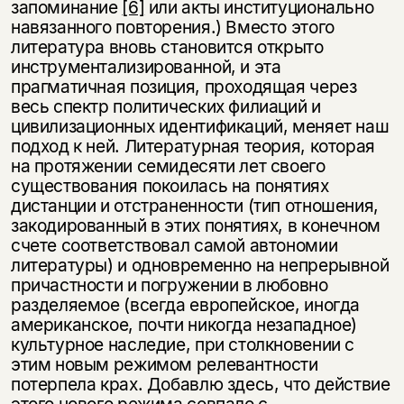
запоминание
[6]
или акты институционально
навязанного повторения.) Вместо этого
литература вновь становится открыто
инструментализированной, и эта
прагматичная позиция, проходящая через
весь спектр политических филиаций и
цивилизационных идентификаций, меняет наш
подход к ней. Литературная теория, которая
на протяжении семидесяти лет своего
существования покоилась на понятиях
дистанции и отстраненности (тип отношения,
закодированный в этих понятиях, в конечном
счете соответствовал самой автономии
литературы) и одновременно на непрерывной
причастности и погружении в любовно
разделяемое (всегда европейское, иногда
американское, почти никогда незападное)
культурное наследие, при столкновении с
этим новым режимом релевантности
потерпела крах. Добавлю здесь, что действие
этого нового режима совпало с