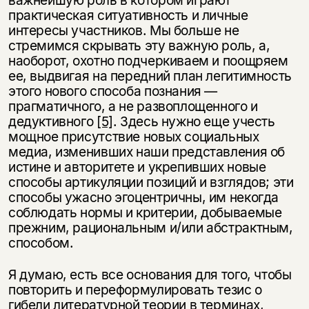
важнейшую роль в котором играют
практическая ситуативность и личные
интересы участников. Мы больше не
стремимся скрывать эту важную роль, а,
наоборот, охотно подчеркиваем и поощряем
ее, выдвигая на передний план легитимность
этого нового способа познания —
прагматичного, а не развоплощенного и
дедуктивного
[5]
. Здесь нужно еще учесть
мощное присутствие новых социальных
медиа, изменивших наши представления об
истине и авторитете и укрепивших новые
способы артикуляции позиций и взглядов; эти
способы ужасно эгоцентричны, им некогда
соблюдать нормы и критерии, добываемые
прежним, рациональным и/или абстрактным,
способом.
Я думаю, есть все основания для того, чтобы
повторить и переформулировать тезис о
гибели литературной теории в терминах,