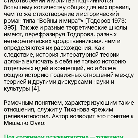
стихотворений и молитва подчиняются
большему количеству общих для них правил,
чем то же стихотворение и исторический
роман типа “Войны и мира”» [Тодоров 1973:
395]. Так же и разные теоретические школы
имеют, перефразируя Тодорова, разных
нетеоретических «родственников», чем и
определяются их расхождения. Как
следствие, история литературной теории
должна включать в себя не только историю
отдельных идей и концепций, но и более
общую историю подвижных отношений между
теорией и другими дискурсами науки и
культуры
[4]
.
Рамочным понятием, характеризующим такие
отношения, служит у Тиханова «режим
релевантности». Автор возводит это понятие к
Мишелю Фуко:
Под «режимом релевантности» — термином,