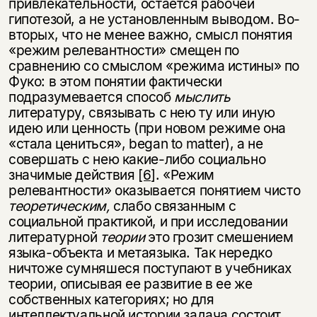
привлекательности, остается рабочей
гипотезой, а не установленным выводом. Во-
вторых, что не менее важно, смысл понятия
«режим релевантности» смещен по
сравнению со смыслом «режима истины» по
Фуко: в этом понятии фактически
подразумевается способ
мыслить
литературу, связывать с нею ту или иную
идею или ценность (при новом режиме она
«стала цениться», began to matter), а не
совершать с нею какие-либо социально
значимые действия
[6]
. «Режим
релевантности» оказывается понятием чисто
теоретическим,
слабо связанным с
социальной практикой, и при исследовании
литературной
теории
это грозит смешением
языка-объекта и метаязыка. Так нередко
ничтоже сумняшеся поступают в учебниках
теории, описывая ее развитие в ее же
собственных категориях; но для
интеллектуальной истории задача состоит