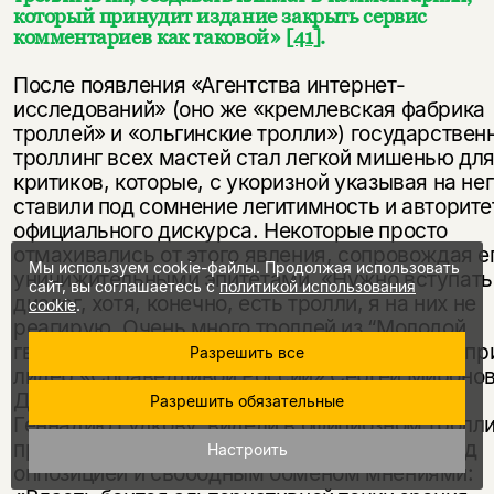
который принудит издание закрыть сервис
комментариев как таковой»
[41]
.
После появления «Агентства интернет-
исследований» (оно же «кремлевская фабрика
троллей» и «ольгинские тролли») государствен
троллинг всех мастей стал легкой мишенью дл
критиков, которые, с укоризной указывая на нег
ставили под сомнение легитимность и авторите
официального дискурса. Некоторые просто
отмахивались от этого явления, сопровождая е
Мы используем cookie-файлы. Продолжая использовать
уничижительными эпитетами. «Нужно вступать
сайт, вы соглашаетесь с
политикой использования
диалог, хотя, конечно, есть тролли, я на них не
cookie
.
реагирую. Очень много троллей из “Молодой
гвардии”, неадекватные люди», – говорил, нап
Разрешить все
лидер «Справедливой России» Сергей Мироно
Другие, подобно оппозиционному политику
Разрешить обязательные
Геннадию Гудкову, видели в официозном тролл
проявление страха политической элиты перед
Настроить
оппозицией и свободным обменом мнениями: