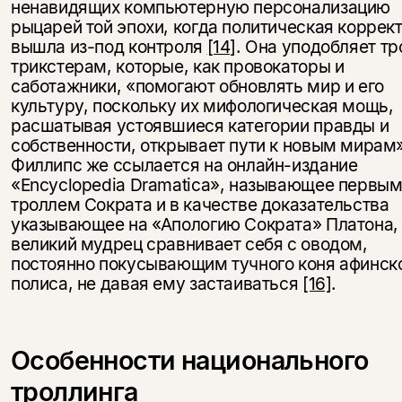
ненавидящих компьютерную персонализацию
рыцарей той эпохи, когда политическая коррек
вышла из-под контроля
[14]
. Она уподобляет т
трикстерам, которые, как провокаторы и
саботажники, «помогают обновлять мир и его
культуру, поскольку их мифологическая мощь,
расшатывая устоявшиеся категории правды и
собственности, открывает пути к новым мирам
Филлипс же ссылается на онлайн-издание
«Encyclopedia Dramatica», называющее первы
троллем Сократа и в качестве доказательства
указывающее на «Апологию Сократа» Платона, 
великий мудрец сравнивает себя с оводом,
постоянно покусывающим тучного коня афинск
полиса, не давая ему застаиваться
[16]
.
Особенности национального
троллинга