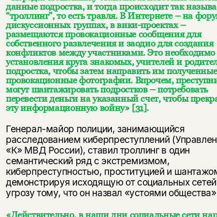
данные подростка, и тогда происходит так назыв
“троллинг”, то есть травля. В Интернете – на фору
дискуссионных группах, в вики-проектах –
размещаются провокационные сообщения для
собственного развлечения и заодно для создания
конфликтов между участниками. Это необходимо
установления круга знакомых, учителей и родите
подростка, чтобы затем направить им полученны
провокационные фотографии. Впрочем, преступн
могут шантажировать подростков – потребовать
перевести деньги на указанный счет, чтобы прекр
эту информационную войну»
[31]
.
Генерал-майор полиции, занимающийся
расследованием киберпреступлений (Управле
«К» МВД России), ставил троллинг в один
семантический ряд с экстремизмом,
киберпреступностью, проституцией и шантажо
демонстрируя исходящую от социальных сетей
угрозу тому, что он назвал «устоями общества»
«Действительно, в наши дни социальные сети нар