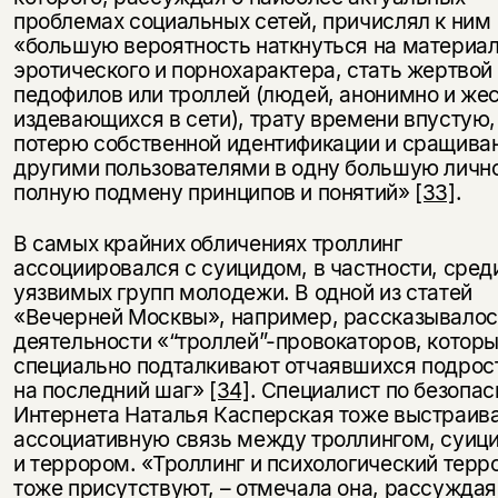
проблемах социальных сетей, причислял к ним
«большую вероятность наткнуться на материа
эротического и порнохарактера, стать жертвой
педофилов или троллей (людей, анонимно и же
издевающихся в сети), трату времени впустую,
потерю собственной идентификации и сращива
другими пользователями в одну большую лично
полную подмену принципов и понятий»
[33]
.
В самых крайних обличениях троллинг
ассоциировался с суицидом, в частности, сред
уязвимых групп молодежи. В одной из статей
«Вечерней Москвы», например, рассказывалос
деятельности «“троллей”-провокаторов, котор
специально подталкивают отчаявшихся подрос
на последний шаг»
[34]
. Специалист по безопас
Интернета Наталья Касперская тоже выстраив
ассоциативную связь между троллингом, суиц
и террором. «Троллинг и психологический терр
тоже присутствуют, – отмечала она, рассуждая