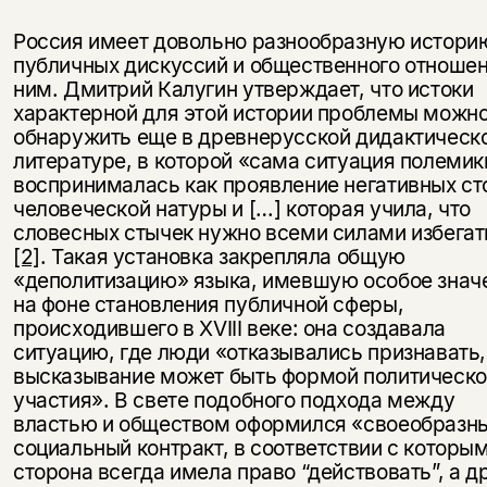
Россия имеет довольно разнообразную истори
публичных дискуссий и общественного отношен
ним. Дмитрий Калугин утверждает, что истоки
характерной для этой истории проблемы можн
обнаружить еще в древнерусской дидактическ
литературе, в которой «сама ситуация полемик
воспринималась как проявление негативных ст
человеческой натуры и […] которая учила, что
словесных стычек нужно всеми силами избегат
[2]
. Такая установка закрепляла общую
«деполитизацию» языка, имевшую особое знач
на фоне становления публичной сферы,
происходившего в XVIII веке: она создавала
ситуацию, где люди «отказывались признавать,
высказывание может быть формой политическо
участия». В свете подобного подхода между
властью и обществом оформился «своеобразн
социальный контракт, в соответствии с которы
сторона всегда имела право “действовать”, а д