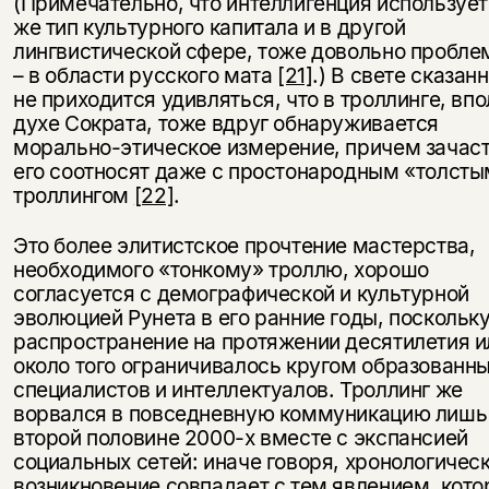
(Примечательно, что интеллигенция использует
несовершеннолетних
же тип культурного капитала и в другой
лингвистической сфере, тоже довольно пробле
Скажите, пожалуйста,
Я соглашаюсь с
Политикой конфиденциальности
– в области русского мата
[21]
.) В свете сказан
вам уже исполнилось 18 лет?
Я соглашаюсь с
Политикой конфиденциальности
не приходится удивляться, что в троллинге, впо
духе Сократа, тоже вдруг обнаруживается
подписаться
морально-этическое измерение, причем зачас
да
подписаться
его соотносят даже с простонародным «толст
троллингом
[22]
.
нет, вернуться назад
Это более элитистское прочтение мастерства,
необходимого «тонкому» троллю, хорошо
согласуется с демографической и культурной
эволюцией Рунета в его ранние годы, поскольку
распространение на протяжении десятилетия и
около того ограничивалось кругом образованн
специалистов и интеллектуалов. Троллинг же
ворвался в повседневную коммуникацию лишь
второй половине 2000-х вместе с экспансией
социальных сетей: иначе говоря, хронологическ
возникновение совпадает с тем явлением, кото