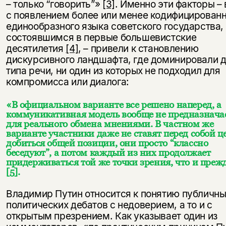
– только “говорить”»
[3]
. Именно эти факторы –
с появлением более или менее кодифицированн
единообразного языка советского государства,
состоявшимся в первые большевистские
десятилетия
[4]
, – привели к становлению
дискурсивного ландшафта, где доминировали 
типа речи, ни один из которых не подходил для
компромисса или диалога:
«В официальном варианте все решено наперед, а
коммуникативная модель вообще не предназнача
для реального обмена мнениями. В частном же
варианте участники даже не ставят перед собой ц
добиться общей позиции, они просто “классно
беседуют”, а потом каждый из них продолжает
придерживаться той же точки зрения, что и преж
[5]
.
Владимир Путин относится к понятию публичны
политических дебатов с недоверием, а то и с
открытым презрением. Как указывает один из