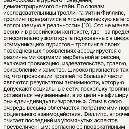
демонстрируемого онлайн. По словам
исследовательницы троллинга Уитни Филлипс,
троллинг превратился в «поведенческую катег
воплощаемую в реальности»
[10]
. Это не менее
верно и в российском контексте, где – за пред
относительно узкого круга подкованных в цифр
коммуникациях пуристов – троллинг в своих
повседневных проявлениях ассоциируется с
различными формами вербальной агрессии,
включая провокацию, издевательство, травлю,
оскорбление и хамство. Широко признается так
то, что провокации троллей по большей части
являются результатом анонимности, которую
допускают социальные сети: поскольку тролли 
оставаться неузнанными, а их цели не афиширу
они «деиндивидуализированы». Этим в свою
очередь весьма облегчается попрание ими но
социального взаимодействия. Филлипс, впроче
считает последний из упомянутых аспектов
преувеличенным: согласно ее провокативным