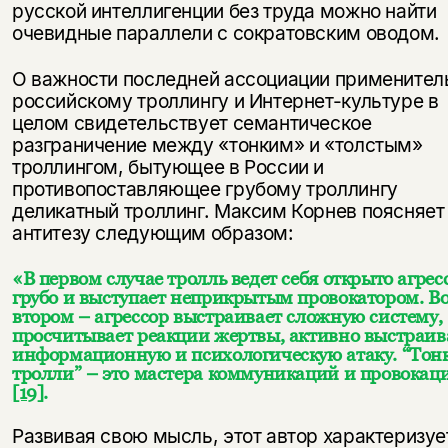
русской интеллигенции без труда можно найти
очевидные параллели с сократовским оводом.
О важности последней ассоциации применител
российскому троллингу и Интернет-культуре в
целом свидетельствует семантическое
разграничение между «тонким» и «толстым»
троллингом, бытующее в России и
противопоставляющее грубому троллингу
деликатный троллинг. Максим Корнев поясняет
антитезу следующим образом:
«В первом случае тролль ведет себя открыто агрес
грубо и выступает неприкрытым провокатором. В
втором – агрессор выстраивает сложную систему,
просчитывает реакции жертвы, активно выстраив
информационную и психологическую атаку. “Тон
тролли” – это мастера коммуникаций и провокац
[19]
.
Развивая свою мысль, этот автор характеризуе