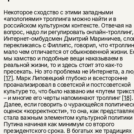
Некоторое сходство с этими западными
«апологиями» троллинга можно найти и в
российском культурном контексте. Отвечая на
вопрос, надо ли регулировать онлайн-троллинг,
Интернет-омбудсмен Дмитрий Мариничев, сло
перекликаясь с Филлипс, говорил, что «троллин
мало чем отличается от обыкновенной жизни. Е
мы хамство и подобные вещи наказываем в
реальной жизни, то и здесь стоит это как-то
пресекать. Но это проблема не Интернета, а л
[17]
. Марк Липовецкий глубоко и всесторонне
проанализировал в советской и постсоветской
культуре то, что было названо им «путем трикс
– и многие его черты напоминают троллинг
[18]
.
Далее, если говорить о чурающейся политичес
оценок «корректности», то она, как представля
стала важным элементом культурной политики
Путина начиная как минимум со второго
президентского срока. В богатых же традициях