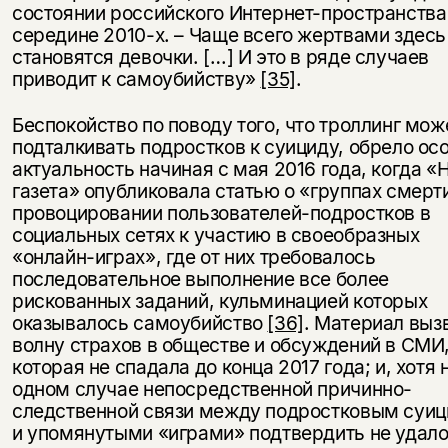
состоянии российского Интернет-пространства
середине 2010-х. – Чаще всего жертвами здесь
становятся девочки. […] И это в ряде случаев
приводит к самоубийству»
[35]
.
Беспокойство по поводу того, что троллинг мож
подталкивать подростков к суициду, обрело ос
актуальность начиная с мая 2016 года, когда «
газета» опубликовала статью о «группах смерт
провоцировании пользователей-подростков в
социальных сетях к участию в своеобразных
«онлайн-играх», где от них требовалось
последовательное выполнение все более
рискованных заданий, кульминацией которых
оказывалось самоубийство
[36]
. Материал выз
волну страхов в обществе и обсуждений в СМИ
которая не спадала до конца 2017 года; и, хотя 
одном случае непосредственной причинно-
следственной связи между подростковым суи
и упомянутыми «играми» подтвердить не удало