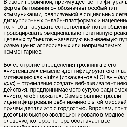
В своей первичной, преимущественно фигураль
форме бытования он обозначает особый тип
коммуникации, реализуемой в социальных сетя
дискуссионных онлайн-платформах и нацеленн
то, чтобы нарушать естественный поток общени
провоцировать эмоционально негативную реа
целевых субъектов – зачастую вызываемую пу
размещения агрессивных или неприемлемых
комментариев.
Более строгие определения троллинга в его
«чистейшем» смысле идентифицируют его гла
мотивацию как «lulz» (искаженное «LOLs» –
lau
loud
) – стремление создать веб-эквивалент нек
действия, предпринимаемого сугубо ради смех
«чисто, чтоб поржать». Самые ранние тролли
идентифицировали себя именно с этой миссией
причем делали это с гордостью. Впрочем, поня
довольно быстро эволюционировало в модное
словечко, которое теперь обозначает все
разнообразие дурного поведения,