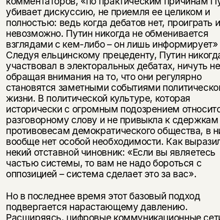
комментаторов, «по практическим причинам П
убивает дискуссию, не приемля ее целиком и
полностью: ведь когда дебатов нет, проиграть 
невозможно. Путин никогда не обменивается
взглядами с кем-либо – он лишь информирует
Следуя ельцинскому прецеденту, Путин никогд
участвовал в электоральных дебатах, ничуть н
обращая внимания на то, что они регулярно
становятся заметными событиями политическо
жизни. В политической культуре, которая
исторически с огромным подозрением относитс
разговорному слову и не привыкла к сдержкам
противовесам демократического общества, в н
вообще нет особой необходимости. Как вырази
некий отставной чиновник: «Если вы являетесь
частью системы, то вам не надо бороться с
оппозицией – система сделает это за вас».
Но в последнее время этот базовый подход
подвергается нарастающему давлению.
Расширяясь, цифровые коммуникационные сет