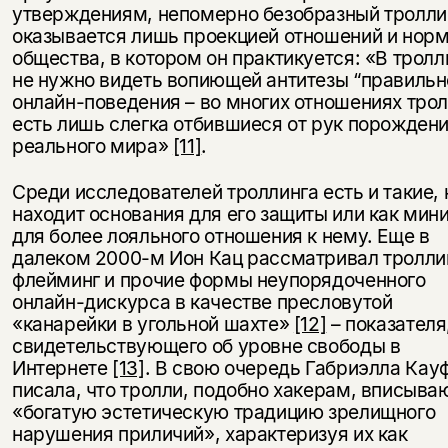
утверждениям, непомерно безобразный тролли
оказывается лишь проекцией отношений и норм
общества, в котором он практикуется: «В тролл
не нужно видеть вопиющей антитезы “правильн
онлайн-поведения – во многих отношениях тро
есть лишь слегка отбившиеся от рук порожден
реального мира»
[11]
.
Среди исследователей троллинга есть и такие, 
находит основания для его защиты или как ми
для более лояльного отношения к нему. Еще в
далеком 2000-м Ион Кац рассматривал тролли
флейминг и прочие формы неупорядоченного
онлайн-дискурса в качестве пресловутой
«канарейки в угольной шахте»
[12]
– показателя
свидетельствующего об уровне свободы в
Интернете
[13]
. В свою очередь Габриэлла Кау
писала, что тролли, подобно хакерам, вписыва
«богатую эстетическую традицию зрелищного
нарушения приличий», характеризуя их как