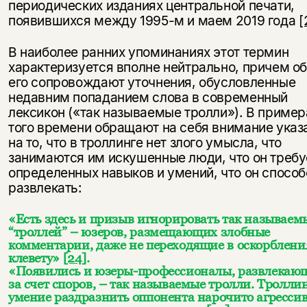
периодических изданиях центральной печати,
появившихся между 1995-м и маем 2019 года
[
В наиболее ранних упоминаниях этот термин
характеризуется вполне нейтрально, причем о
его сопровождают уточнения, обусловленные
недавним попаданием слова в современный
лексикон («так называемые тролли»). В пример
того времени обращают на себя внимание указ
на то, что в троллинге нет злого умысла, что
занимаются им искушенные люди, что он требу
определенных навыков и умений, что он способ
развлекать:
«Есть здесь и призыв игнорировать так называем
“троллей” – юзеров, размещающих злобные
комментарии, даже не переходящие в оскорблени
клевету»
[24]
.
«Появились и юзеры-профессионалы, развлекаю
за счет споров, – так называемые тролли. Тролли
умение раздразнить оппонента нарочито агресс