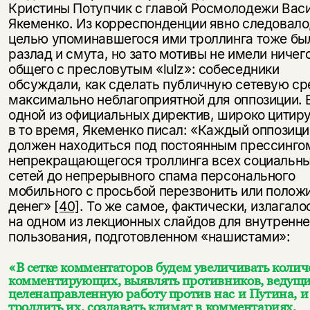
Кристины Потупчик с главой Росмолодежи Вас
Якеменко. Из корреспонденции явно следовало,
целью упоминавшегося ими троллинга тоже бы
разлад и смута, но зато мотивы не имели ничег
общего с пресловутым «lulz»: собеседники
обсуждали, как сделать публичную сетевую ср
максимально неблагоприятной для оппозиции. 
одной из официальных директив, широко цитир
в то время, Якеменко писал: «Каждый оппозиц
должен находиться под постоянным прессингом
непрекращающегося троллинга всех социальн
сетей до непрерывного спама персонального
мобильного с просьбой перезвонить или полож
денег»
[40]
. То же самое, фактически, излагало
на одном из лекционных слайдов для внутренне
пользования, подготовленном «нашистами»:
«В сетке комментаторов будем увеличивать колич
комментирующих, выявлять противников, ведущ
целенаправленную работу против нас и Путина, и
троллить их, создавать климат в комментариях,