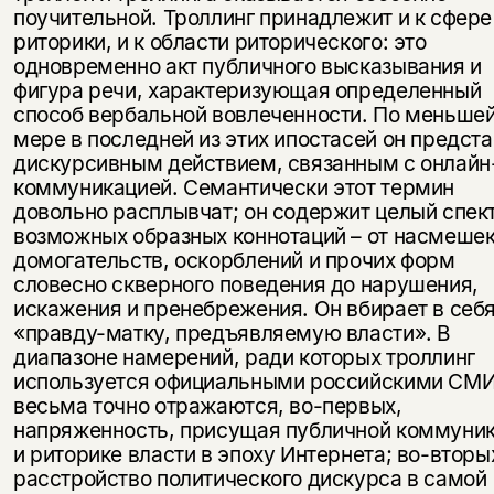
поучительной. Троллинг принадлежит и к сфере
риторики, и к области риторического: это
одновременно акт публичного высказывания и
фигура речи, характеризующая определенный
способ вербальной вовлеченности. По меньше
мере в последней из этих ипостасей он предста
дискурсивным действием, связанным с онлайн
коммуникацией. Семантически этот термин
довольно расплывчат; он содержит целый спек
возможных образных коннотаций – от насмешек
домогательств, оскорблений и прочих форм
словесно скверного поведения до нарушения,
искажения и пренебрежения. Он вбирает в себя
«правду-матку, предъявляемую власти». В
диапазоне намерений, ради которых троллинг
используется официальными российскими СМИ
весьма точно отражаются, во-первых,
напряженность, присущая публичной коммуни
и риторике власти в эпоху Интернета; во-вторы
расстройство политического дискурса в самой