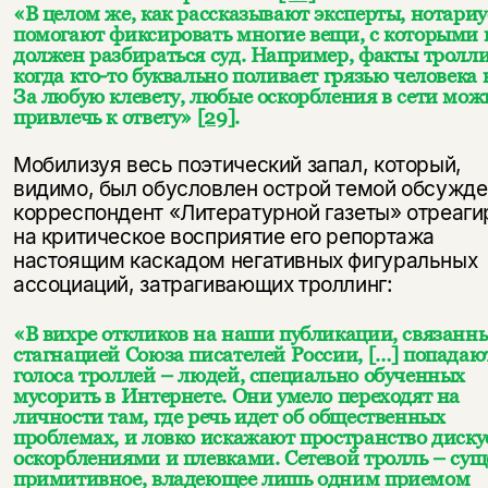
«В целом же, как рассказывают эксперты, нотари
помогают фиксировать многие вещи, с которыми 
должен разбираться суд. Например, факты тролли
когда кто-то буквально поливает грязью человека в
За любую клевету, любые оскорбления в сети мож
привлечь к ответу»
[29]
.
Мобилизуя весь поэтический запал, который,
видимо, был обусловлен острой темой обсужде
корреспондент «Литературной газеты» отреаги
на критическое восприятие его репортажа
настоящим каскадом негативных фигуральных
ассоциаций, затрагивающих троллинг:
«В вихре откликов на наши публикации, связанны
стагнацией Союза писателей России, […] попадаю
голоса троллей – людей, специально обученных
мусорить в Интернете. Они умело переходят на
личности там, где речь идет об общественных
проблемах, и ловко искажают пространство диску
оскорблениями и плевками. Сетевой тролль – сущ
примитивное, владеющее лишь одним приемом