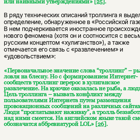
или наивными утверждениями»
[25]
.
В ряду технических описаний троллинга я выде
определение, обнаруженное в «Российской газе
В нем подчеркивается иностранное происхожд
нового феномена (хотя он и соотносится с весь
русским концептом «хулиганство»), а также
отмечается его связь с «развлечением» и
«удовольствием»:
«Первоначальное значение слова “троллинг” – р
ловля на блесну. Но с формированием Интернет-
сообществ троллинг перерос в хулиганское
развлечение. На крючке оказалась не рыба, а люди
Цель троллинга – вызвать конфликт между
пользователями Интернета путем размещения
провокационных сообщений на различных сайтах
Люди “проглатывают наживку”, а тролль беззабот
над ними смеется. На английском языке такой см
обозначатся аббревиатурой LOL»
[26]
.