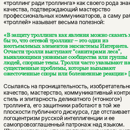
«троллинг ради троллинга» как своего рода зна
качества, подтверждающий мастерство
профессиональных коммуникаторов, а саму ра
«троллей» называет весьма полезной:
«В защиту троллинга как явления можно сказать 
бы то, что сетевой троллинг – это один из
неотъемлемых элементов экосистемы Интернета.
Отчасти тролли выступают “санитарами леса”,
выявляющими уязвимые сообщества или группы
людей, спорные темы. Тролли часто указывают н
существенные проблемы, которые вызывают
Этой книги временно
ожесточенные споры или болезненные реакции»
нет в продаже.
Подписка на рассылку
Ссылаясь на проницательность, изобретательн
качество, мастерство, коммуникативный контр
Вы можете подписаться на
Раз в неделю мы отправляем рассылку
стиль и элитарность деликатного («тонкого»)
уведомления, и при поступлении книги
о книгах и событиях «НЛО».
троллинга, его защитники работают в той же
на склад получить письмо на указанный
За подписку дарим промокод на
плоскости публичного дискурса, где отстаивае
электронный адрес.
Эта книга
скидку 15%
логоцентризм русской интеллигенции и ее
не предназначена для
самопровозглашенный патронаж над языком.