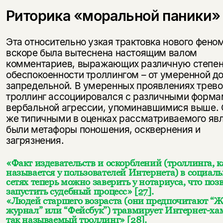
Риторика «моральной паники»
Эта относительно узкая трактовка нового фено
вскоре была вытеснена настоящим валом
комментариев, выражающих различную степе
обеспокоенности троллингом – от умеренной д
запредельной. В умеренных проявлениях трево
троллинг ассоциировался с различными форм
вербальной агрессии, упоминавшимися выше. 
же типичными в оценках рассматриваемого яв
были метафоры поношения, осквернения и
загрязнения.
«Факт издевательств и оскорблений (троллинга, к
называется у пользователей Интернета) в социал
сетях теперь можно заверить у нотариуса, что поз
запустить судебный процесс»
[27]
.
«Людей старшего возраста (они предпочитают “
журнал” или “Фейсбук”) травмирует Интернет-ха
так называемый троллинг»
[28]
.