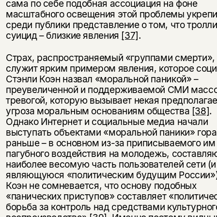
сама по себе подобная ассоциация на фоне
масштабного освещения этой проблемы укреп
среди публики представление о том, что тролли
суицид – близкие явления
[37]
.
Страх, распространяемый «группами смерти»,
служит ярким примером явления, которое соци
Стэнли Коэн назвал «моральной паникой» –
преувеличенной и поддерживаемой СМИ масс
тревогой, которую вызывает некая предполага
угроза моральным основаниям общества
[38]
.
Однако Интернет и социальные медиа начали
выступать объектами «моральной паники» гора
раньше – в основном из-за приписываемого им
пагубного воздействия на молодежь, составл
наиболее весомую часть пользователей сети (и
являющуюся «политическим будущим России»)
Коэн не сомневается, что основу подобных
«панических приступов» составляет «политиче
борьба за контроль над средствами культурног