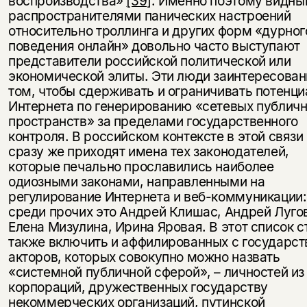
воспроизводства»
[39]
. Именно поэтому видн
распространителями панических настроений
относительно троллинга и других форм «дурног
поведения онлайн» довольно часто выступают
представители российской политической или
экономической элиты. Эти люди заинтересован
том, чтобы сдерживать и ограничивать потенци
Интернета по генерированию «сетевых публич
пространств» за пределами государственного
контроля. В российском контексте в этой связи
сразу же приходят имена тех законодателей,
которые печально прославились наиболее
одиозными законами, направленными на
регулирование Интернета и веб-коммуникации:
среди прочих это Андрей Клишас, Андрей Луго
Елена Мизулина, Ирина Яровая. В этот список с
также включить и аффилированных с государс
акторов, которых совокупно можно назвать
«системной публичной сферой», – личностей из
корпораций, дружественных государству
некоммерческих организаций, путинской