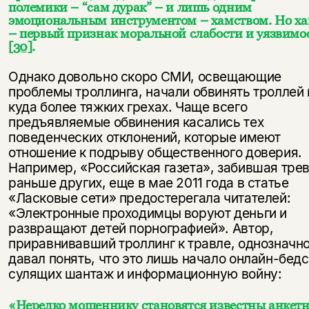
полемики – “сам дурак” – и лишь одним
эмоциональным инструментом – хамством. Но ха
– первый признак моральной слабости и уязвимо
[30]
.
Однако довольно скоро СМИ, освещающие
проблемы троллинга, начали обвинять троллей 
куда более тяжких грехах. Чаще всего
предъявляемые обвинения касались тех
поведенческих отклонений, которые имеют
отношение к подрыву общественного доверия.
Например, «Российская газета», забившая тре
раньше других, еще в мае 2011 года в статье
«Ласковые сети» предостерегала читателей:
«Электронные проходимцы воруют деньги и
развращают детей порнографией». Автор,
приравнивавший троллинг к травле, однозначн
давал понять, что это лишь начало онлайн-бедс
сулящих шантаж и информационную войну:
«Нередко мошеннику становятся известны анкет