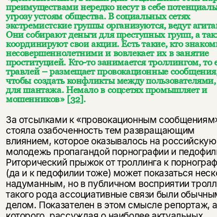
преимуществами нередко несут в себе потенциал
угрозу устоям общества. В социальных сетях
экстремистские группы организуются, ведут агит
Они собирают деньги для преступных групп, а та
координируют свои акции. Есть такие, кто знаком
несовершеннолетними и вовлекает их в занятие
проституцией. Кто-то занимается троллингом, то 
травлей – размещает провокационные сообщения
чтобы создать конфликты между пользователями, 
для шантажа. Немало в соцсетях промышляет и
мошенников»
[32]
.
За отсылками к «провокационным сообщениям
стояла озабоченность тем развращающим
влиянием, которое оказывалось на российскую
молодежь пропагандой порнографии и педофил
Риторический прыжок от троллинга к порногра
(да и к педофилии тоже) может показаться нес
надуманным, но в публичном восприятии тролл
такого рода ассоциативные связи были обычны
делом. Показателен в этом смысле репортаж, 
которого, рассуждая о наиболее актуальных