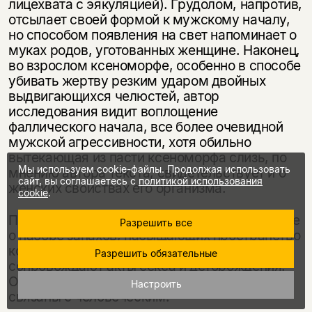
лицехвата с эякуляцией). Грудолом, напротив,
отсылает своей формой к мужскому началу,
но способом появления на свет напоминает о
муках родов, уготованных женщине. Наконец,
во взрослом ксеноморфе, особенно в способе
убивать жертву резким ударом двойных
выдвигающихся челюстей, автор
исследования видит воплощение
фаллического начала, все более очевидной
мужской агрессивности, хотя обильно
вытекающая из пасти ксеноморфа слизь, по
Мы используем cookie-файлы. Продолжая использовать
мнению автора текста, свидетельствует и о
сайт, вы соглашаетесь с
политикой использования
женских свойствах его организма.
cookie
.
Подобная интерпретация дает представление
Разрешить все
о наборе запахов, насыщающих пространство
корабля. Это — телесные запахи, которые
Разрешить обязательные
сопровождают акты секса и деторождения.
Они связаны с органикой, но не всегда
Настроить
связаны с человеческим.