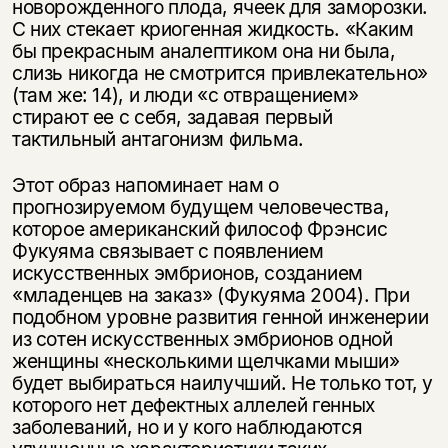
новорожденного плода, ячеек для заморозки.
С них стекает криогенная жидкость. «Каким
бы прекрасным аналептиком она ни была,
слизь никогда не смотрится привлекательно»
(там же: 14), и люди «с отвращением»
стирают ее с себя, задавая первый
тактильный антагонизм фильма.
Этот образ напоминает нам о
прогнозируемом будущем человечества,
которое американский философ Фрэнсис
Фукуяма связывает с появлением
искусственных эмбрионов, созданием
«младенцев на заказ» (Фукуяма 2004). При
подобном уровне развития генной инженерии
из сотен искусственных эмбрионов одной
женщины «несколькими щелчками мыши»
будет выбираться наилучший. Не только тот, у
которого нет дефектных аллелей генных
заболеваний, но и у кого наблюдаются