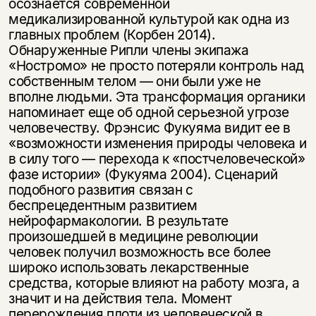
осознается современной
медикализированной культурой как одна из
главных проблем (Корбен 2014).
Обнаруженные Рипли члены экипажа
«Ностромо» не просто потеряли контроль над
собственным телом — они были уже не
вполне людьми. Эта трансформация органики
напоминает еще об одной серьезной угрозе
человечеству. Фрэнсис Фукуяма видит ее в
«возможности изменения природы человека и
в силу того — перехода к «постчеловеческой»
фазе истории» (Фукуяма 2004). Сценарий
подобного развития связан с
беспрецедентным развитием
нейрофармакологии. В результате
произошедшей в медицине революции
человек получил возможность все более
широко использовать лекарственные
средства, которые влияют на работу мозга, а
значит и на действия тела. Момент
перерождения плоти из человеческой в