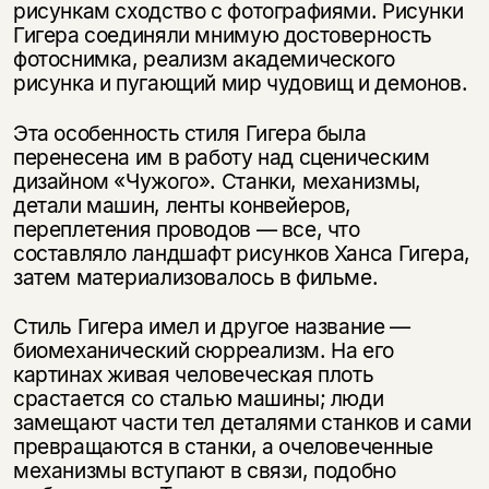
рисункам сходство с фотографиями. Рисунки
Гигера соединяли мнимую достоверность
фотоснимка, реализм академического
рисунка и пугающий мир чудовищ и демонов.
Эта особенность стиля Гигера была
перенесена им в работу над сценическим
дизайном «Чужого». Станки, механизмы,
детали машин, ленты конвейеров,
переплетения проводов — все, что
составляло ландшафт рисунков Ханса Гигера,
Этой книги временно
затем материализовалось в фильме.
нет в продаже.
Подписка на рассылку
Стиль Гигера имел и другое название —
биомеханический сюрреализм. На его
Вы можете подписаться на
Раз в неделю мы отправляем рассылку
картинах живая человеческая плоть
уведомления, и при поступлении книги
о книгах и событиях «НЛО».
срастается со сталью машины; люди
на склад получить письмо на указанный
За подписку дарим промокод на
замещают части тел деталями станков и сами
электронный адрес.
Эта книга
скидку 15%
превращаются в станки, а очеловеченные
не предназначена для
механизмы вступают в связи, подобно