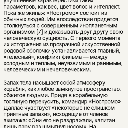
улучшенные характеристики таких
параметров, как вес, цвет волос и интеллект.
Пока же экипаж «Ностромо» состоит из
обычных людей. Им впоследствии придется
столкнуться с совершенным инопланетным
организмом
[7]
и доказывать друг другу свою
человеческую сущность. С первого момента
их исторжения из прозрачной искусственной
родовой оболочки устанавливается главный,
«телесный», конфликт фильма — между
холодным и теплым, неуязвимым и ранимым,
человеческим и нечеловеческим.
Запах тела насыщает собой атмосферу
корабля, как любое замкнутое пространство,
обжитое людьми. Придя в корабельную
гостиную перекусить, командир «Ностромо»
Даллас чувствует «некоторые не слишком
приятные запахи», исходящие от членов
экипажа: «Они его не раздражали, капитан
лишь пару раз шмыгнул носом». На