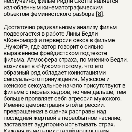
неслучайно, фильм Ридли Скотта является
излюбленным кинематографическим
объектом феминистского разбора
[8]
.
Достаточно радикальному анализу фильм
подвергается в работе Лины Бедли
«Ксеноморф и перверсия секса в фильме
„Чужой“», где автор говорит о сильно
выраженном фрейдистском подтексте
фильма. Атмосфера страха, по мнению Бедли,
возникает в «Чужом» потому, что его
образный ряд обладает коннотациями
сексуального принуждения. Мужское и
женское сексуальное начало присутствуют в
фильме с первых кадров, но чем дальше, тем
больше проявляет себя агрессия мужского.
Именно демонстрация этой агрессии,
превращенная в сценах расправы над
последней жертвой в первобытное насилие,
заставляет аудиторию испытывать страх.
Каждая из четырех стадий воплощения