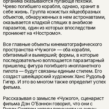
органика оказываются пугающе похожи.
Чрево погибшего корабля, однако, хранит в
себе жизнь. Группа кожистых яйцеобразных
объектов, обнаруженных в нем астронавтами,
оказывается кладкой спящих в анабиозе
паразитов, один из которых впоследствии
проникнет на «Ностромо».
Все главные объекты кинематографического
пространства «Чужого» — оба корабля,
обитаемый и вымерший; формы, в которые
последовательно воплощается паразитарный
пришелец; фигура погибшего инопланетного
пилота — будут связаны единым стилем. Его
создаст швейцарский художник Ханс Рудольф
Гигер. И это во многом также определит успех
фильма.
Рассказывая о замысле «Чужого», сценарист
фильма Дэн О’Бэннон говорил, что они с
Ридли Скоттом хотели перенести на экран