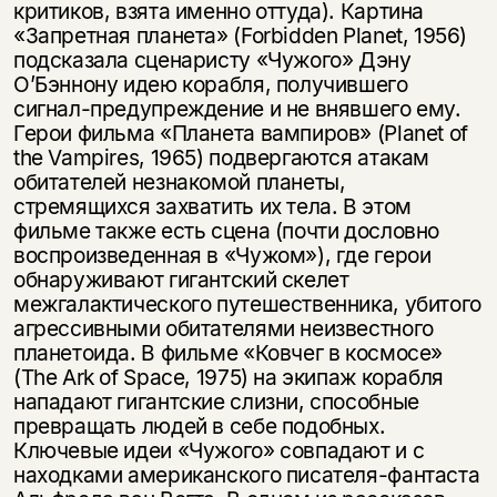
критиков, взята именно оттуда). Картина
«Запретная планета» (Forbidden Planet, 1956)
подсказала сценаристу «Чужого» Дэну
О’Бэннону идею корабля, получившего
сигнал-предупреждение и не внявшего ему.
Герои фильма «Планета вампиров» (Planet of
the Vampires, 1965) подвергаются атакам
обитателей незнакомой планеты,
стремящихся захватить их тела. В этом
фильме также есть сцена (почти дословно
воспроизведенная в «Чужом»), где герои
обнаруживают гигантский скелет
межгалактического путешественника, убитого
агрессивными обитателями неизвестного
планетоида. В фильме «Ковчег в космосе»
(The Ark of Space, 1975) на экипаж корабля
нападают гигантские слизни, способные
превращать людей в себе подобных.
Ключевые идеи «Чужого» совпадают и с
находками американского писателя-фантаста