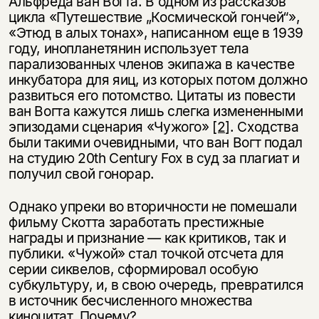
Альфреда ван Вогта. В одном из рассказов
цикла «Путешествие „Космической гончей“»,
«Этюд в алых тонах», написанном еще в 1939
году, инопланетянин использует тела
парализованных членов экипажа в качестве
инкубатора для яиц, из которых потом должно
развиться его потомство. Цитаты из повести
ван Вогта кажутся лишь слегка измененными
эпизодами сценария «Чужого»
[2]
. Сходства
были такими очевидными, что ван Вогт подал
на студию 20th Century Fox в суд за плагиат и
получил свой гонорар.
Однако упреки во вторичности не помешали
фильму Скотта заработать престижные
награды и признание — как критиков, так и
публики. «Чужой» стал точкой отсчета для
серии сиквелов, сформировал особую
субкультуру, и, в свою очередь, превратился
в источник бесчисленного множества
киноцитат. Почему?