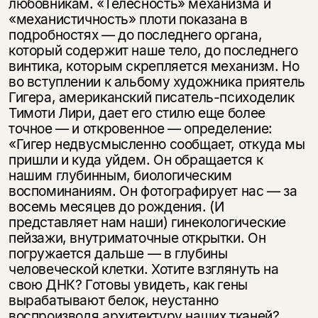
любовникам. «Телесность» механизма и
несовершеннолетних
«механистичность» плоти показана в
подробностях — до последнего органа,
Скажите, пожалуйста,
Я соглашаюсь с
Политикой конфиденциальности
который содержит наше тело, до последнего
вам уже исполнилось 18 лет?
Я соглашаюсь с
Политикой конфиденциальности
винтика, которым скрепляется механизм. Но
во вступлении к альбому художника приятель
подписаться
Гигера, американский писатель-психоделик
да
подписаться
Тимоти Лири, дает его стилю еще более
точное — и откровенное — определение:
нет, вернуться назад
«Гигер недвусмысленно сообщает, откуда мы
пришли и куда уйдем. Он обращается к
нашим глубинным, биологическим
воспоминаниям. Он фотографирует нас — за
восемь месяцев до рождения. (И
представляет нам наши) гинекологические
пейзажи, внутриматочные открытки. Он
погружается дальше — в глубины
человеческой клетки. Хотите взглянуть на
свою ДНК? Готовы увидеть, как гены
вырабатывают белок, неустанно
воспроизводя архитектуру наших тканей?