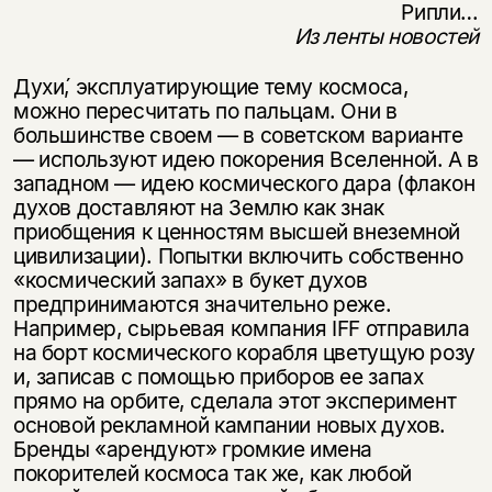
Рипли…
Из ленты новостей
Духи́, эксплуатирующие тему космоса,
можно пересчитать по пальцам. Они в
большинстве своем — в советском варианте
— используют идею покорения Вселенной. А в
западном — идею космического дара (флакон
духов доставляют на Землю как знак
приобщения к ценностям высшей внеземной
цивилизации). Попытки включить собственно
«космический запах» в букет духов
предпринимаются значительно реже.
Например, сырьевая компания IFF отправила
на борт космического корабля цветущую розу
и, записав с помощью приборов ее запах
прямо на орбите, сделала этот эксперимент
основой рекламной кампании новых духов.
Бренды «арендуют» громкие имена
покорителей космоса так же, как любой