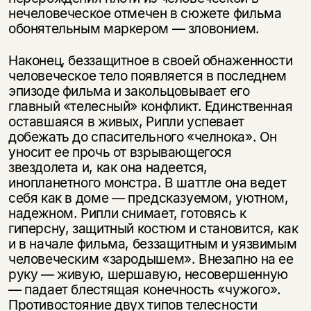
нечеловеческое отмечен в сюжете фильма
обонятельным маркером — зловонием.
Наконец, беззащитное в своей обнаженности
человеческое тело появляется в последнем
эпизоде фильма и закольцовывает его
главный «телесный» конфликт. Единственная
оставшаяся в живых, Рипли успевает
добежать до спасительного «челнока». Он
уносит ее прочь от взрывающегося
звездолета и, как она надеется,
инопланетного монстра. В шаттле она ведет
себя как в доме — предсказуемом, уютном,
надежном. Рипли снимает, готовясь к
гиперсну, защитный костюм и становится, как
и в начале фильма, беззащитным и уязвимым
человеческим «зародышем». Внезапно на ее
руку — живую, шершавую, несовершенную
— падает блестящая конечность «чужого».
Противостояние двух типов телесности