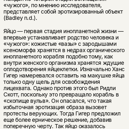
«чужого», по мнению исследователя,
представляет собой эротизированный объект
(Badley n.d.).
Яйцо — первая стадия инопланетной жизни —
впервые устанавливает родство человека и
«чужого»: кожистые «вазы» с зародышами
ксеноморфа хранятся в недрах органического
инопланетного корабля подобно тому, как
внутри женского организма хранятся ждущие
оплодотворения яйцеклетки. Изначально Ханс
Гигер намеревался оставить на макушке яйца
только одну щель для освобождения
лицехвата. Однако против этого был Ридли
Скотт, поскольку это превращало корабль в
«скопище вульв». Он опасался, что такая
избыточная эротизация образа вызовет
протесты верующих. Тогда Гигер предложил
еще более ерническое решение, добавив
поперечную черту. Так яйцо оказалось