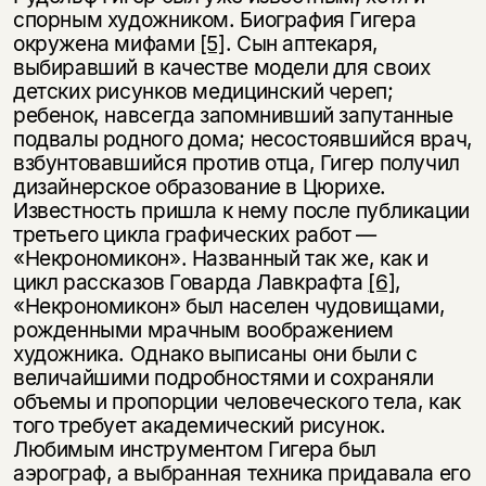
спорным художником. Биография Гигера
окружена мифами
[5]
. Сын аптекаря,
выбиравший в качестве модели для своих
детских рисунков медицинский череп;
ребенок, навсегда запомнивший запутанные
подвалы родного дома; несостоявшийся врач,
взбунтовавшийся против отца, Гигер получил
дизайнерское образование в Цюрихе.
Известность пришла к нему после публикации
третьего цикла графических работ —
«Некрономикон». Названный так же, как и
цикл рассказов Говарда Лавкрафта
[6]
,
«Некрономикон» был населен чудовищами,
рожденными мрачным воображением
художника. Однако выписаны они были с
величайшими подробностями и сохраняли
объемы и пропорции человеческого тела, как
того требует академический рисунок.
Любимым инструментом Гигера был
аэрограф, а выбранная техника придавала его