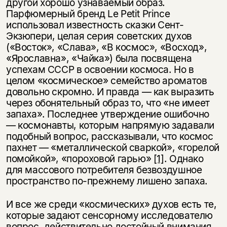
другой хорошо узнаваемый образ.
Парфюмерный бренд Le Petit Prince
использовал известность сказки Сент-
Экзюпери, целая серия советских духов
(«Восток», «Слава», «В космос», «Восход»,
«Ярославна», «Чайка») была посвящена
успехам СССР в освоении космоса. Но в
целом «космическое» семейство ароматов
довольно скромно. И правда — как выразить
через обонятельный образ то, что «не имеет
запаха». Последнее утверждение ошибочно
— космонавты, которым напрямую задавали
подобный вопрос, рассказывали, что космос
пахнет — «металлической сваркой», «горелой
помойкой», «пороховой гарью»
[1]
. Однако
для массового потребителя безвоздушное
пространство по-прежнему лишено запаха.
И все же среди «космических» духов есть те,
которые задают сенсорному исследователю
вопрос, действительно достойный внимания.