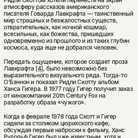
атмосферу рассказов американского
писателя Говарда Лавкрафта — таинственный
мир страшных и безжалостных существ,
отвратительных, как ночной кошмар,
всесильных, как божества, пришедших
одновременно из прошлого и из таких глубин
космоса, куда еще не добрался человек.
Передать ощущение, которое создает проза
Лавкрафта
[4]
, было невозможно без
выразительного визуального ряда. Тогда-то
О’Бэннон и показал Ридли Скотту альбом
Ханса Гигера. В 1977 году Гигер получил заказ
от кинокомпании 20th Century Fox на
разработку образа «чужого».
Когда в феврале 1978 года Скотт и Гигер
сидели за столиком цюрихского кафе,
обсуждая первые наброски к фильму, Ханс
Рудольф Гигер был уже известным, хотя и