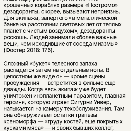
крошечных кораблях размера «Ностромо»
дезодоранты, скорее, вызывают неприязнь.
Для экипажа, запертого «в металлической
банке на расстоянии световых лет от теплых
планет с чистым воздухом», дезодоранты —
роскошь. Людей занимали «более важные
вещи, чем исходившие от соседа миазмы»
(Фостер 2018: 176).
Сложный «букет» телесного запаха
распадется затем на отдельные ноты. В
целостном же виде он — кроме сцены
пробуждения — встретится в фильме еще
дважды. Когда весь экипаж уже будет
уничтожен инопланетным паразитом, главная
героиня, которую играет Сигурни Уивер,
натыкается на камеру техобслуживания. Там
она обнаруживает остатки трапезы
ксеноморфа — «груду костей, еще покрытых
кусками мяса» — и своих бывших коллег,