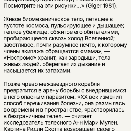
Посмотрите на эти рисунки…» (Giger 1981).
Живое биомеханическое тело, летящее в
пустоте космоса, пульсирующее и дышащее;
теплое убежище, обжитое его обитателями,
пробирающееся сквозь холод Вселенной;
заботливое, почти разумное нечто, к которому
члены экипажа обращаются «мама», —
«Ностромо» хранит, как зародыши, тела
живых людей, оберегает их дыхание и
насыщается их запахами.
Позже чрево межзвездного корабля
превратится в арену борьбы с внедрившимся
в него опасным паразитом. «XX век изменил
способ переживания болезни, она размылась
во времени и в пространстве, «растворилась
в безграничном теле», — считает
исследователь телесного Анн Мари Мулен.
Картина Ридли Скотта возвращает своего