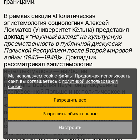
границами.
В рамках секции «Политическая
эпистемология социологии» Алексей
Лохматов (Университет Кёльна) представил
доклад «
“Научный взгляд” на культурную
преемственность в публичной дискуссии
Польской Республики после Второй мировой
войны (1945—1948)
». Докладчик
рассматривал «эпистемологии
интеллектуалов» — наиболее
Мы используем cookie-файлы. Продолжая использовать
распространенные научные убеждения и
сайт, вы соглашаетесь с
политикой использования
принципы ведения научной дискуссии в
cookie
.
послевоенной Польше и их политическое и
теоретическое значение. Ситуация создания
Разрешить все
«новой», пролетарской и коммунистической
польской культуры социалистическим
Разрешить обязательные
режимом ставила серьезные вопросы о
современном положении, историко-
Настроить
экономическом происхождении и
трансформациях польской интеллигенции.