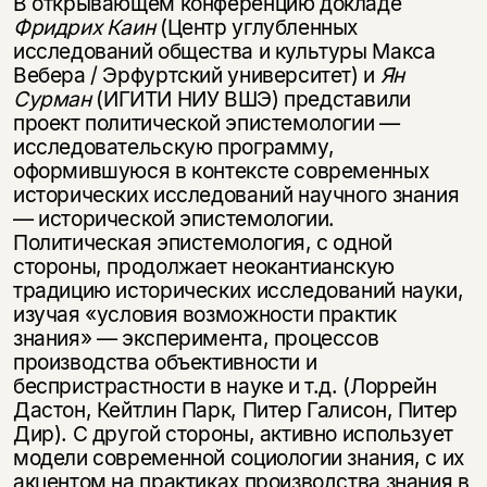
В открывающем конференцию докладе
Фридрих Каин
(Центр углубленных
исследований общества и культуры Макса
Вебера / Эрфуртский университет) и
Ян
Сурман
(ИГИТИ НИУ ВШЭ) представили
проект политической эпистемологии —
исследовательскую программу,
оформившуюся в контексте современных
исторических исследований научного знания
— исторической эпистемологии.
Политическая эпистемология, с одной
стороны, продолжает неокантианскую
традицию исторических исследований науки,
изучая «условия возможности практик
знания» — эксперимента, процессов
производства объективности и
беспристрастности в науке и т.д. (Лоррейн
Дастон, Кейтлин Парк, Питер Галисон, Питер
Дир). С другой стороны, активно использует
модели современной социологии знания, с их
акцентом на практиках производства знания в