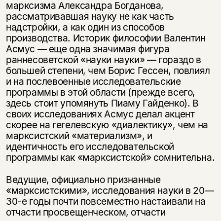
марксизма Александра Богданова,
рассматривавшая науку не как часть
надстройки, а как один из способов
производства. Историк философии Валентин
Асмус — еще одна значимая фигура
раннесоветской «науки науки» — гораздо в
большей степени, чем Борис Гессен, повлиял
и на послевоенные исследовательские
программы в этой области (прежде всего,
здесь стоит упомянуть Пиаму Гайденко). В
своих исследованиях Асмус делал акцент
скорее на гегелевскую «диалектику», чем на
марксистский «материализм», и
идентичность его исследовательской
программы как «марксистской» сомнительна.
Ведущие, официально признанные
«марксистскими», исследования науки в 20—
30-е годы почти повсеместно настаивали на
отчасти просвещенческом, отчасти