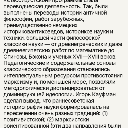
«классицистской» программы стала
переводческая деятельность. Так, были
выполнены переводы истории античной
философии, работ зарубежных,
преимущественно немецких
историковантиковедов, историков науки и
техники, большей части философской
классики науки — от древнегреческих и даже
древнеегипетских работ по математике до
Спинозы, Бэкона и ученых XVII—XVIII веков.
Педагогические и содержательные основы
классического образования становились
интеллектуальным ресурсом противостояния
марксизму и, по меньшей мере, позволяли
методологически дистанцироваться от
доминирующей идеологии. Игорь Кауфман
сделал вывод, что раннесоветская
историография науки формировалась на
пересечении очень разных традиций: (1)
позитивистской; (2) марксистски
ориентированной (эти два направления были