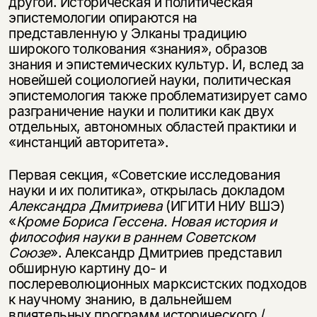
другой. Историческая и политическая
эпистемологии опираются на
представленную у Элканы традицию
широкого толкования «знания», образов
знания и эпистемических культур. И, вслед за
новейшей социологией науки, политическая
эпистемология также проблематизирует само
разграничение науки и политики как двух
отдельных, автономных областей практики и
«инстанций авторитета».
Первая секция, «Советские исследования
науки и их политика», открылась докладом
Александра Дмитриева
(ИГИТИ НИУ ВШЭ)
«
Кроме Бориса Гессена. Новая история и
философия науки в раннем Советском
Союзе
». Александр Дмитриев представил
обширную картину до- и
послереволюционных марксистских подходов
к научному знанию, в дальнейшем
влиятельных программ исторического /