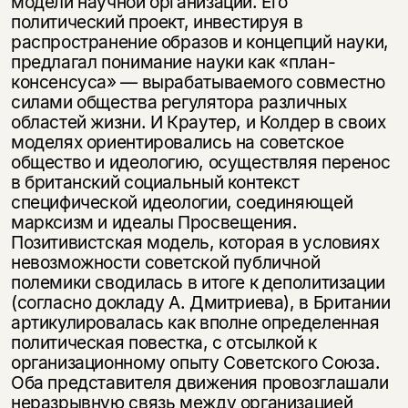
модели научной организации. Его
политический проект, инвестируя в
распространение образов и концепций науки,
предлагал понимание науки как «план-
консенсуса» — вырабатываемого совместно
силами общества регулятора различных
областей жизни. И Краутер, и Колдер в своих
моделях ориентировались на советское
общество и идеологию, осуществляя перенос
в британский социальный контекст
специфической идеологии, соединяющей
марксизм и идеалы Просвещения.
Позитивистская модель, которая в условиях
невозможности советской публичной
полемики сводилась в итоге к деполитизации
(согласно докладу А. Дмитриева), в Британии
артикулировалась как вполне определенная
политическая повестка, с отсылкой к
организационному опыту Советского Союза.
Оба представителя движения провозглашали
неразрывную связь между организацией