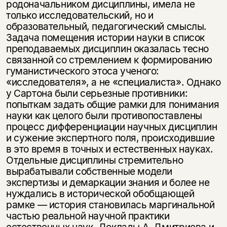
несовершеннолетних
родоначальником дисциплины, имела не
только исследовательский, но и
образовательный, педагогический смыслы.
Скажите, пожалуйста,
Я соглашаюсь с
Политикой конфиденциальности
Задача помещения истории науки в список
вам уже исполнилось 18 лет?
Я соглашаюсь с
Политикой конфиденциальности
преподаваемых дисциплин оказалась тесно
связанной со стремлением к формированию
подписаться
гуманистического этоса ученого:
да
подписаться
«исследователя», а не «специалиста». Однако
у Сартона были серьезные противники:
нет, вернуться назад
попыткам задать общие рамки для понимания
науки как целого были противопоставлены
процесс дифференциации научных дисциплин
и сужение экспертного поля, происходившие
в это время в точных и естественных науках.
Отдельные дисциплины стремительно
вырабатывали собственные модели
экспертизы и демаркации знания и более не
нуждались в исторической обобщающей
рамке — история становилась маргинальной
частью реальной научной практики
естественных наук. Доклады А. Дмитриева и