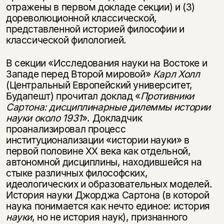
отражены в первом докладе секции) и (3)
дореволюционной классической,
представленной историей философии и
классической филологией.
В секции «Исследования науки на Востоке и
Западе перед Второй мировой»
Карл Холл
(Центральный Европейский университет,
Будапешт) прочитал доклад «
Противники
Сартона: дисциплинарные дилеммы истории
науки около 1931
». Докладчик
Этой книги временно
проанализировал процесс
институционализации «истории науки» в
нет в продаже.
Подписка на рассылку
первой половине XX века как отдельной,
автономной дисциплины, находившейся на
Вы можете подписаться на
Раз в неделю мы отправляем рассылку
стыке различных философских,
уведомления, и при поступлении книги
о книгах и событиях «НЛО».
идеологических и образовательных моделей.
на склад получить письмо на указанный
За подписку дарим промокод на
электронный адрес.
История науки Джорджа Сартона (в которой
Эта книга
скидку 15%
наука понимается как нечто единое: история
не предназначена для
науки
, но не история наук), признанного