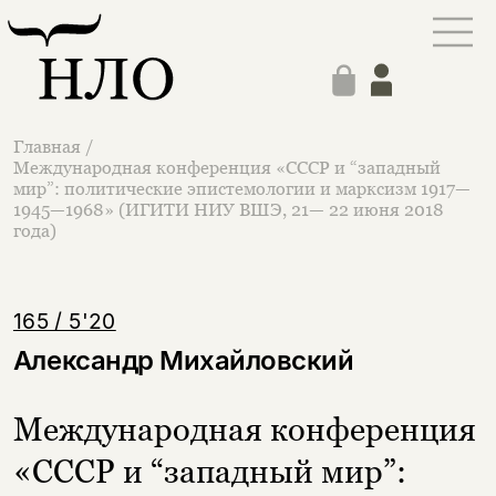
Главная
/
Международная конференция «СССР и “западный
мир”: политические эпистемологии и марксизм 1917—
1945—1968» (ИГИТИ НИУ ВШЭ, 21— 22 июня 2018
года)
165 / 5'20
Александр Михайловский
Международная конференция
«СССР и “западный мир”: