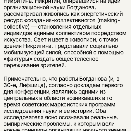
Никритина. Никритин, опиравшийся на идеи
организационной науки Богданова,
рассматривал живопись как энергетический
ресурс «создания-коллективного» (making-
collective) — становления отдельных
индивидов единым коллективом посредством
искусства. Свет и цвет в живописи, с точки
зрения Никритина, представали социально
мобилизующей силой, способной с помощью
«фактуры» создать общее телесное
переживание зрителей.
Примечательно, что работы Богданова (и, в
30-е, Лифшица), согласно докладам первого
дня конференции, являлись одними из
центральных в области возникавших в то
время советских марксистских программ
исследования науки и ее истории. Оба
исследователя ясно осознавали реальные,
эмпирические проблемы, к которым вели
новые принципы организации научного знания