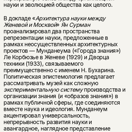
науки и эволюцией общества как целого.
В докладе «
Архитектура науки между
Женевой и Москвой
»
Ян Сурман
проанализировал два пространства
репрезентации науки, предложенные в
рамках неосуществленных архитектурных
проектов — Мунданеума («Города знания»)
Ле Корбюзье в Женеве (1929) и Дворца
техники (1933), связываемого
преимущественно с именем Н. Бухарина.
Политическая эпистемология предлагает
рассматривать музей как сложную
экспериментальную систему
производства и
организации знания (и «образов знания») в
рамках публичной сферы, где соединяются
вместе наука и идеология. Мунданеум
акцентировал универсальность,
непрерывность развития науки и
авангардное, наглядное представление