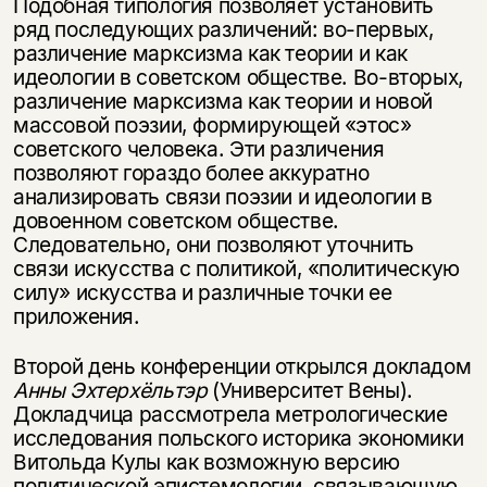
Подобная типология позволяет установить
ряд последующих различений: во-первых,
различение марксизма как теории и как
идеологии в советском обществе. Во-вторых,
различение марксизма как теории и новой
массовой поэзии, формирующей «этос»
советского человека. Эти различения
позволяют гораздо более аккуратно
анализировать связи поэзии и идеологии в
довоенном советском обществе.
Следовательно, они позволяют уточнить
связи искусства с политикой, «политическую
силу» искусства и различные точки ее
приложения.
Второй день конференции открылся докладом
Анны Эхтерхёльтэр
(Университет Вены).
Докладчица рассмотрела метрологические
исследования польского историка экономики
Витольда Кулы как возможную версию
политической эпистемологии, связывающую