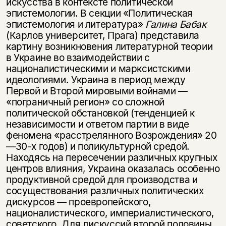
искусства в контексте политической
эпистемологии. В секции «Политическая
эпистемология и литература»
Галина Бабак
(Карлов университет, Прага) представила
картину возникновения литературной теории
в Украине во взаимодействии с
националистическими и марксистскими
идеологиями. Украина в период между
Первой и Второй мировыми войнами —
«пограничный регион» со сложной
политической обстановкой (тенденцией к
независимости и ответом партии в виде
феномена «расстрелянного Возрождения» 20
—30-х годов) и поликультурной средой.
Находясь на пересечении различных крупных
центров влияния, Украина оказалась особенно
продуктивной средой для производства и
сосуществования различных политических
дискурсов — проевропейского,
националистического, империалистического,
советского. Для дискуссий второй половины