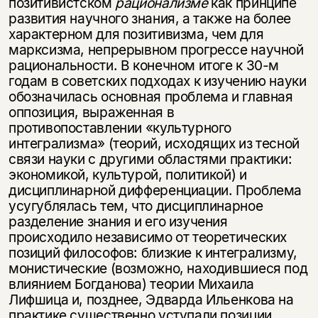
позитивистском
рационализме
как принципе
развития научного знания, а также на более
характерном для позитивизма, чем для
марксизма, непрерывном прогрессе научной
рациональности. В конечном итоге к 30-м
годам в советских подходах к изучению науки
обозначилась основная проблема и главная
оппозиция, выраженная в
противопоставлении «культурного
интегрализма» (теорий, исходящих из тесной
связи науки с другими областями практики:
экономикой, культурой, политикой) и
дисциплинарной дифференциации. Проблема
усугублялась тем, что дисциплинарное
разделение знания и его изучения
происходило независимо от теоретических
позиций философов: близкие к интегрализму,
монистические (возможно, находившиеся под
влиянием Богданова) теории Михаила
Лифшица и, позднее, Эдварда Ильенкова на
практике существенно уступали позиции