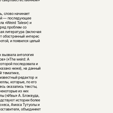
ь, слово начинает
гой — последующее
а «Weird Tales») и
 ряд проблем со
вая литература (включая
ет обостренный интерес
отой, и появился целый
х вызвала антология
в» («The weird: A
 которой последовала и
казано ниже), на данный
й тематике,
известный редактор и
еллы, которые, по его
есь оказались тексты,
 некоторые из них
лы («Ивы» А. Блэквуда,
едствуют истории более
рхеса, Амоса Тутуолы и
составителя, объединяет