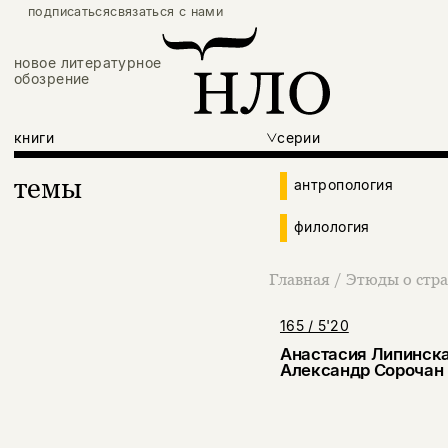
подписаться
связаться с нами
новое литературное
обозрение
книги
серии
темы
антропология
филология
Главная
/
Этюды о стра
165 / 5'20
Анастасия Липинска
Александр Сорочан