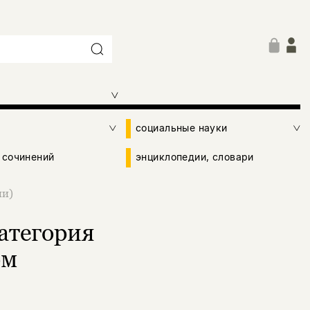
социальные науки
 сочинений
энциклопедии, словари
ии)
атегория
ом