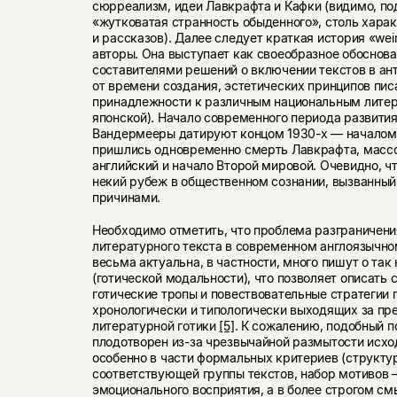
сюрреализм, идеи Лавкрафта и Кафки (видимо, п
«жутковатая странность обыденного», столь харак
и рассказов). Далее следует краткая история «weir
авторы. Она выступает как своеобразное обоснов
составителями решений о включении текстов в ан
от времени создания, эстетических принципов пис
принадлежности к различным национальным литер
японской). Начало современного периода развития 
Вандермееры датируют концом 1930-х — началом 1
пришлись одновременно смерть Лавкрафта, масс
английский и начало Второй мировой. Очевидно, ч
некий рубеж в общественном сознании, вызванны
причинами.
Необходимо отметить, что проблема разграничени
литературного текста в современном англоязычн
весьма актуальна, в частности, много пишут о так
(готической модальности), что позволяет описать 
готические тропы и повествовательные стратегии 
хронологически и типологически выходящих за пр
литературной готики
[5]
. К сожалению, подобный п
плодотворен из-за чрезвычайной размытости исхо
особенно в части формальных критериев (структу
соответствующей группы текстов, набор мотивов 
эмоционального восприятия, а в более строгом см