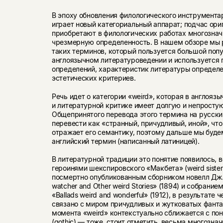
В эпоху обновления филологического инструмент
играет новый категориальный аппарат; подчас ор
приобретают в филологических работах многозначн
чрезмерную определенность. В нашем обзоре мы 
таких терминов, который пользуется большой поп
англоязычном литературоведении и используется
определений, характеристик литературы определе
эстетических критериев.
Речь идет о категории «weird», которая в англояз
и литературной критике имеет долгую и непросту
Общепринятого перевода этого термина на русский
перевести как «странный, причудливый, иной», что
отражает его семантику, поэтому дальше мы буде
английский термин (написанный латиницей).
В литературной традиции это понятие появилось, в
героинями шекспировского «Макбета» (weird sister
посмертно опубликованным сборником новелл Дж.
watcher and Other weird Stories» (1894) и собрани
«Ballads weird and wonderful» (1912), в результате 
связано с миром причудливых и жутковатых фантаз
момента «weird» контекстуально сближается с по
(gothic) — тоже, стоит отметить, весьма многозна