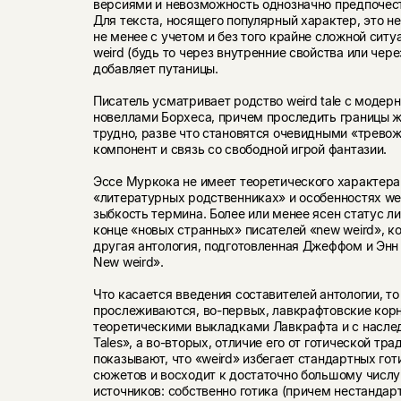
версиями и невозможность однозначно предпочест
Для текста, носящего популярный характер, это не
не менее с учетом и без того крайне сложной сит
weird (будь то через внутренние свойства или чер
добавляет путаницы.
Писатель усматривает родство weird tale с моде
новеллами Борхеса, причем проследить границы 
трудно, разве что становятся очевидными «тревожа
компонент и связь со свободной игрой фантазии.
Эссе Муркока не имеет теоретического характера
«литературных родственниках» и особенностях we
зыбкость термина. Более или менее ясен статус 
конце «новых странных» писателей «new weird», 
другая антология, подготовленная Джеффом и Энн
New weird».
Что касается введения составителей антологии, то
прослеживаются, во-первых, лавкрафтовские корн
теоретическими выкладками Лавкрафта и с насле
Tales», а во-вторых, отличие его от готической тр
показывают, что «weird» избегает стандартных гот
сюжетов и восходит к достаточно большому числ
источников: собственно готика (причем нестандар