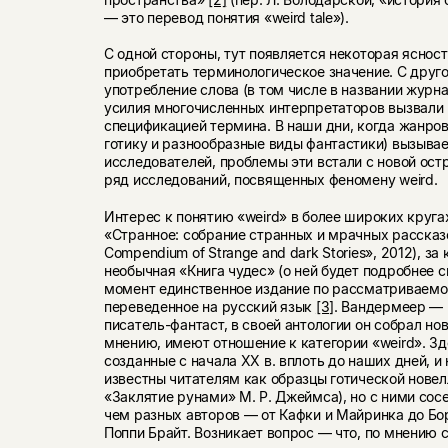
— это перевод понятия «weird tale»).
С одной стороны, тут появляется некоторая ясност
приобретать терминологическое значение. С дру
употребление слова (в том числе в названии журнал
усилия многочисленных интерпретаторов вызвали
спецификацией термина. В наши дни, когда жанро
готику и разнообразные виды фантастики) вызыва
исследователей, проблемы эти встали с новой остр
ряд исследований, посвященных феномену weird.
Интерес к понятию «weird» в более широких круга
«Странное: собрание странных и мрачных рассказо
Compendium of Strange and dark Stories», 2012), за
необычная «Книга чудес» (о ней будет подробнее с
момент единственное издание по рассматриваемо
переведенное на русский язык
[3]
. Вандермеер — 
писатель-фантаст, в своей антологии он собрал нов
мнению, имеют отношение к категории «weird». Зд
созданные с начала ХХ в. вплоть до наших дней, и
известны читателям как образцы готической новел
«Заклятие рунами» М. Р. Джеймса), но с ними сос
чем разных авторов — от Кафки и Майринка до Бо
Поппи Брайт. Возникает вопрос — что, по мнению 