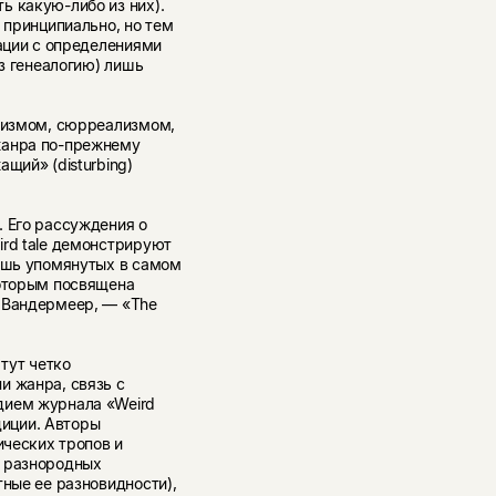
ь какую-либо из них).
 принципиально, но тем
уации с определениями
ез генеалогию) лишь
рнизмом, сюрреализмом,
жанра по-прежнему
щий» (disturbing)
. Его рассуждения о
ird tale демонстрируют
лишь упомянутых в самом
которым посвящена
 Вандермеер, — «The
 тут четко
и жанра, связь с
дием журнала «Weird
адиции. Авторы
ических тропов и
у разнородных
тные ее разновидности),