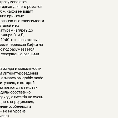
одразумеваются
терная для его романов
d», какой ее видят
ание принятых
тологию вне зависимости
ателей и их
атурам (вплоть до
жанра Э. и Д.
940-х гг., на которые
овые переводы Кафки на
то подразумевается
й совершенно разными
я жанра и модальности
ом литературоведении
 называемом gothic mode
ситуацию, в которой
появляются в текстах,
еделы собственно
одход к «weird» не очень
дного определения,
рные особенности
— не на уровне
ысле).