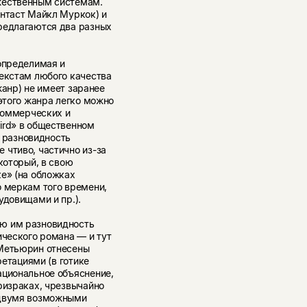
жественным системам.
антаст Майкл Муркок) и
редлагаются два разных
оопределимая и
текстам любого качества
 жанр) не имеет заранее
 этого жанра легко можно
 коммерческих и
ird» в общественном
а разновидность
 чтиво, частично из-за
который, в свою
е» (на обложках
о меркам того времени,
удовищами и пр.).
ю им разновидность
ического романа — и тут
 Метьюрин отнесены
ретациями (в готике
ациональное объяснение,
ризраках, чрезвычайно
 двумя возможными