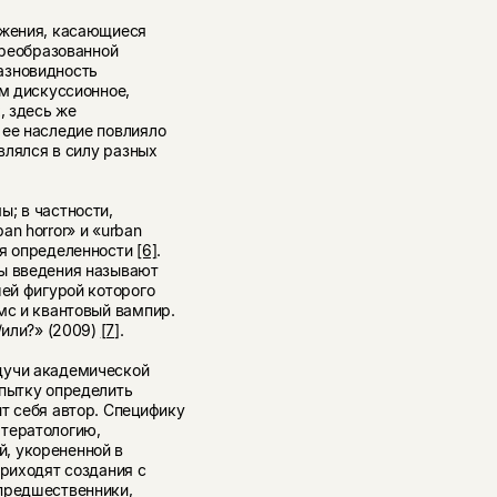
ажения, касающиеся
преобразованной
азновидность
ем дискуссионное,
, здесь же
 ее наследие повлияло
твлялся в силу разных
; в частности,
n horror» и «urban
ия определенности
[6]
.
ры введения называют
шей фигурой которого
мс и квантовый вампир.
/или?» (2009)
[7]
.
дучи академической
опытку определить
т себя автор. Специфику
 тератологию,
, укорененной в
приходят создания с
предшественники,