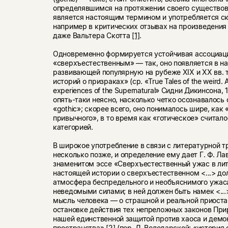
определявшимся на протяжении своего существова
является настоящим термином и употребляется ск
например в критических отзывах на произведения 
даже Вальтера Скотта
[1]
.
Одновременно формируется устойчивая ассоциаци
«сверхъестественным» — так, оно появляется в на
развивающей популярную на рубеже XIX и ХХ вв. 
историй о призраках» (ср. «True Tales of the weird. A
experiences of the Supernatural» Сидни Дикинсона, 
опять-таки неясно, насколько четко осознавалось 
«gothic»; скорее всего, оно понималось шире, ка
привычного», в то время как «готическое» считал
категорией.
В широкое употребление в связи с литературной т
несколько позже, и определение ему дает Г. Ф. Ла
знаменитом эссе «Сверхъестественный ужас в лит
настоящей истории о сверхъестественном <...> д
атмосфера беспредельного и необъяснимого ужас
неведомыми силами; в ней должен быть намек <..
мысль человека — о страшной и реальной приоста
остановке действия тех непреложных законов При
нашей единственной защитой против хаоса и демо
пространства»
[2]
(пер. Л. Володарской; «история