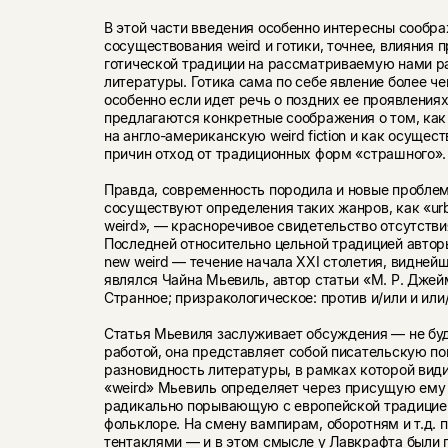
В этой части введения особенно интересны сообр
сосуществования weird и готики, точнее, влияния 
готической традиции на рассматриваемую нами р
литературы. Готика сама по себе явление более ч
особенно если идет речь о поздних ее проявлениях
предлагаются конкретные соображения о том, как
на англо-американскую weird fiction и как осущес
причин отход от традиционных форм «страшного».
Правда, современность породила и новые проблемы
сосуществуют определения таких жанров, как «urba
weird», — красноречивое свидетельство отсутств
Последней относительно цельной традицией авто
new weird — течение начала ХХI столетия, видней
являлся Чайна Мьевиль, автор статьи «М. Р. Джей
Странное; призракологическое: против и/или и или
Статья Мьевиля заслуживает обсуждения — не бу
работой, она представляет собой писательскую п
разновидность литературы, в рамках которой види
«weird» Мьевиль определяет через присущую ему
радикально порывающую с европейской традицией
фольклоре. На смену вампирам, оборотням и т.д. 
тентаклями — и в этом смысле у Лавкрафта были 