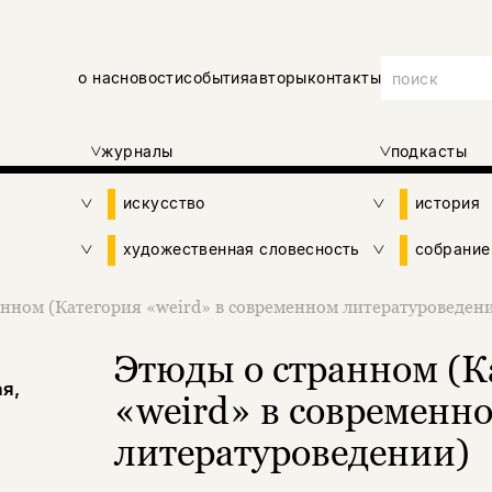
о нас
новости
события
авторы
контакты
журналы
подкасты
искусство
история
художественная словесность
собрание
нном (Категория «weird» в современном литературоведен
Этюды о странном (К
я,
«weird» в современн
литературоведении)