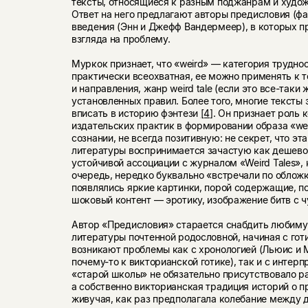
тексты, относящиеся к разным поджанрам и худо
Ответ на него предлагают авторы предисловия (ф
введения (Энн и Джефф Вандермеер), в которых п
взгляда на проблему.
Муркок признает, что «weird» — категория трудн
практически всеохватная, ее можно применять к 
и направления, жанр weird tale (если это все-таки
установленных правил. Более того, многие тексты
вписать в историю фэнтези
[4]
. Он признает роль
издательских практик в формировании образа «we
сознании, не всегда позитивную: не секрет, что эт
литературы воспринимается зачастую как дешевое
устойчивой ассоциации с журналом «Weird Tales», 
очередь, нередко буквально «встречали по обложк
появлялись яркие картинки, порой содержащие, п
шоковый контент — эротику, изображение битв с ч
Автор «Предисловия» старается снабдить любиму
литературы почтенной родословной, начиная с гот
возникают проблемы как с хронологией (Льюис и
почему-то к викторианской готике), так и с интерп
«старой школы» не обязательно присутствовало р
а собственно викторианская традиция историй о п
живучая, как раз предполагала колебание между