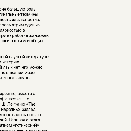
ария большую роль
игинальные термины
ость или, напротив,
рассмотрим один из
улярностью в
 при выработке жанровых
нной эпохи или общих
ычной научной литературе
ю историю.
 язык нет, его можно
 не в полной мере
м использовать
ероятно, вместе с
s), а позже — с
 Ш. Ле Фаню «The
ем народных баллад
чего оказалось прочно
ий. Начиная с этого
нятием «готический»
чным и очень по-разному