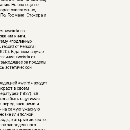
ния. Но оно еще не
орее описательно,
По, Гофмана, Стокера и
я «weird» со
звании книги,
тему «подлинных
 record of Personal
1920). В данном случае
отличие «weird» от
к «выходящее за пределы
ось эстетической
радицией «weird» входит
вкрафт в своем
ературе» (1927): «В
олжна быть ощутимая
а перед внешними и
.> на самую ужасную
новке или полной
роды, которые являются
нов запредельного
 о сверхъестественном»