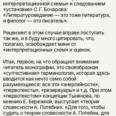
интерпретационной схемы» и следованием
«установке» С.Г. Бочарова:
«Литературоведение — это тоже литература,
и филолог — это писатель».
Рецензент в этом случае вправе поступить
так же, и я буду много цитировать, что,
полагаю, освобождает меня от
«интерпретационных схем» и оценок.
Итак, первое, на что обращает внимание
читатель монографии, это своеобразная
«суггестивная» терминология, которая здесь
вводится как нечто само собой
разумеющееся: все эти «энергийности»,
«первотексты», «резервуары» и т.д. При этом
«первотекстом» концепции Тынянова, по
мнению Е. Бережной, выступает «теория
словесности А. Потебни». «Для того, чтобы
судить о теории словесности А. Потебни, для