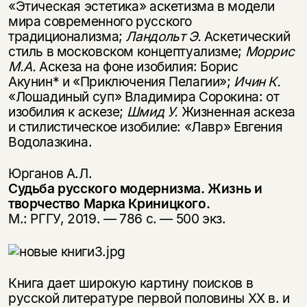
«Этическая эстетика» аскетизма в модели
мира современного русского
традиционализма;
Ландольт Э.
Аскетический
стиль в московском концептуализме;
Моррис
М.А.
Аскеза на фоне изобилия: Борис
Акунин* и «Приключения Пелагии»;
Ичин К.
«Лошадиный суп» Владимира Сорокина: от
изобилия к аскезе;
Шмид У.
Жизненная аскеза
и стилистическое изобилие: «Лавр» Евгения
Водолазкина.
Юрганов А.Л.
Судьба русского модернизма. Жизнь и
творчество Марка Криницкого.
М.: РГГУ, 2019. — 786 с. — 500 экз.
Книга дает широкую картину поисков в
русской литературе первой половины ХХ в. и