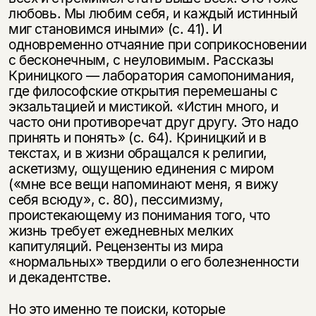
любовь. Мы любим себя, и каждый истинный
миг становимся иными» (с. 41). И
одновременно отчаяние при соприкосновении
с бесконечным, с неуловимым. Рассказы
Криницкого — лаборатория самопонимания,
где философские открытия перемешаны с
экзальтацией и мистикой. «Истин много, и
часто они противоречат друг другу. Это надо
принять и понять» (с. 64). Криницкий и в
текстах, и в жизни обращался к религии,
аскетизму, ощущению единения с миром
(«мне все вещи напоминают меня, я вижу
себя всюду», с. 80), пессимизму,
проистекающему из понимания того, что
жизнь требует ежедневных мелких
капитуляций. Рецензенты из мира
«нормальных» твердили о его болезненности
и декадентстве.
Но это именно те поиски, которые