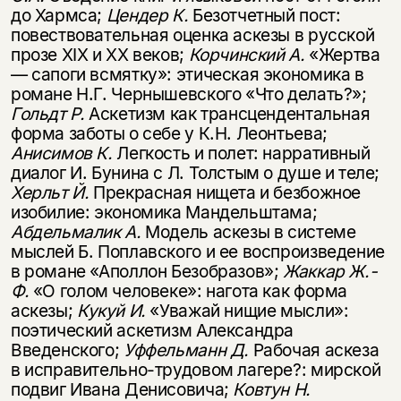
до Хармса;
Цендер К.
Безотчетный пост:
повествовательная оценка аскезы в русской
прозе XIX и XX веков;
Корчинский А.
«Жертва
— сапоги всмятку»: этическая экономика в
романе Н.Г. Чернышевского «Что делать?»;
Гольдт Р.
Аскетизм как трансцендентальная
форма заботы о себе у К.Н. Леонтьева;
Анисимов К.
Легкость и полет: нарративный
диалог И. Бунина с Л. Толстым о душе и теле;
Херльт Й.
Прекрасная нищета и безбожное
изобилие: экономика Мандельштама;
Абдельмалик А.
Модель аскезы в системе
мыслей Б. Поплавского и ее воспроизведение
в романе «Аполлон Безобразов»;
Жаккар Ж.-
Ф.
«О голом человеке»: нагота как форма
аскезы;
Кукуй И.
«Уважай нищие мысли»:
поэтический аскетизм Александра
Введенского;
Уффельманн Д.
Рабочая аскеза
в исправительно-трудовом лагере?: мирской
подвиг Ивана Денисовича;
Ковтун Н.