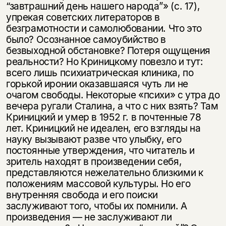
“завтрашний день нашего народа”» (с. 17),
упрекая советских литераторов в
безграмотности и самолюбовании. Что это
было? Осознанное самоубийство в
безвыходной обстановке? Потеря ощущения
реальности? Но Криницкому повезло и тут:
всего лишь психиатрическая клиника, по
горькой иронии оказавшаяся чуть ли не
очагом свободы. Некоторые «психи» с утра до
вечера ругали Сталина, а что с них взять? Там
Криницкий и умер в 1952 г. в почтенные 78
лет. Криницкий не идеален, его взгляды на
науку вызывают разве что улыбку, его
постоянные утверждения, что читатель и
зритель находят в произведении себя,
представляются нежелательно близкими к
положениям массовой культуры. Но его
внутренняя свобода и его поиски
заслуживают того, чтобы их помнили. А
произведения — не заслуживают ли