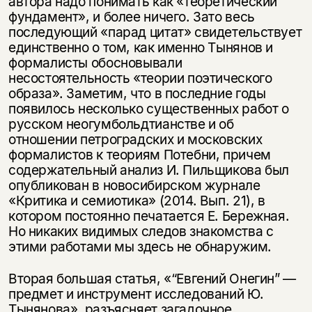
автора надо понимать как «теоретический
фундамент», и более ничего. Зато весь
последующий «парад цитат» свидетельствует
единственно о том, как именно Тынянов и
формалисты обосновывали
несостоятельность «теории поэтического
образа». Заметим, что в последние годы
появилось несколько существенных работ о
русском неогумбольдтианстве и об
отношении петроградских и московских
формалистов к теориям Потебни, причем
содержательный анализ И. Пильщикова был
опубликован в новосибирском журнале
«Критика и семиотика» (2014. Вып. 21), в
котором постоянно печатается Е. Бережная.
Но никаких видимых следов знакомства с
этими работами мы здесь не обнаружим.
Вторая большая статья, «“Евгений Онегин” —
предмет и инструмент исследований Ю.
Тынянова», разъясняет загадочное