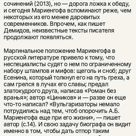
сочинений (2013), но — дорога ложка к обеду,
и сегодня Мариенгофа вспоминают реже, чем
некоторых из его менее даровитых
современников. Впрочем, как пишет
Демидов, неизвестные тексты писателя
продолжают появляться.
Маргинальное положение Мариенгофа в
русской литературе привело к тому, что
неспециалисты судят о нем по ограниченному
набору штампов и мифов: щеголь и сноб; друг
Есенина, который толкнул его на путь греха, а
сам грелся в лучах его славы; предал
златокудрого друга, написав «Роман без
вранья»; автор «Циников» и — разве он еще
что-то написал? «Вульгаризаторы немало
потрудились над тем, чтоб опорочить А.Б.
Мариенгофа еще при его жизни», — пишет
автор (с.14). И свою задачу биографа он видит
именно в том, чтобы дать отпор таким