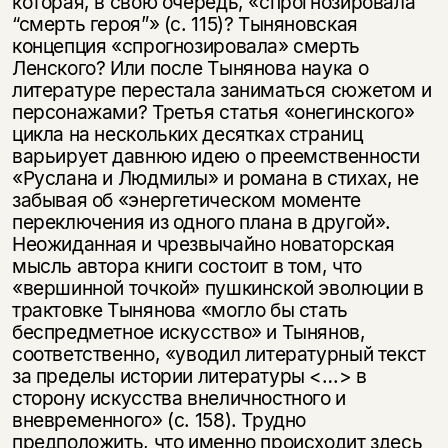
которая, в свою очередь, «спрогнозировала
“смерть героя”» (с. 115)? Тыняновская
концепция «спрогнозировала» смерть
Ленского? Или после Тынянова наука о
литературе перестала заниматься сюжетом и
персонажами? Третья статья «онегинского»
цикла на нескольких десятках страниц
варьирует давнюю идею о преемственности
«Руслана и Людмилы» и романа в стихах, не
забывая об «энергетическом моменте
переключения из одного плана в другой».
Неожиданная и чрезвычайно новаторская
мысль автора книги состоит в том, что
«вершинной точкой» пушкинской эволюции в
трактовке Тынянова «могло бы стать
беспредметное искусство» и Тынянов,
соответственно, «уводил литературный текст
за пределы истории литературы <…> в
сторону искусства внеличностного и
вневременного» (с. 158). Трудно
предположить, что именно происходит здесь