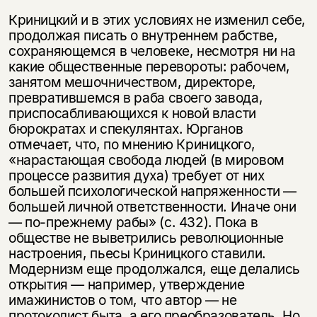
Криницкий и в этих условиях не изменил себе,
продолжая писать о внутреннем рабстве,
сохраняющемся в человеке, несмотря ни на
какие общественные перевороты: рабочем,
занятом мешочничеством, директоре,
превратившемся в раба своего завода,
приспосабливающихся к новой власти
бюрократах и спекулянтах. Юрганов
отмечает, что, по мнению Криницкого,
«нарастающая свобода людей (в мировом
процессе развития духа) требует от них
большей психологической напряженности —
большей личной ответственности. Иначе они
— по-прежнему рабы» (с. 432). Пока в
обществе не выветрились революционные
настроения, пьесы Криницкого ставили.
Модернизм еще продолжался, еще делались
открытия — например, утверждение
имажинистов о том, что автор — не
протоколист быта, а его преобразователь. Но