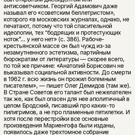
антисоветчиком. Георгий Адамович даже
называл его «советским беллетристом»,
которого «в московских журналах, однако, не
печатают, потому что той спасительной
идеологии, тех “бодрящих и протестующих
ноток”… у него нет» (с. 386). Рабоче-
крестьянской массе он был чужд из-за
незамутненного эстетизма, партийным
бюрократам от литературы — скорее всего,
по той же причине: «Анатолий Борисович не
выказывал социальной активности. До смерти
в 1962 г. всю жизнь он прожил богемным
писателем», — пишет Олег Демидов (там же).
В Стране Советов его талант был нежелателен
так же, как был опасен для нее аполитичный в
целом Бродский, писавший про каких-то
пилигримов, а не про пламенные пятилетки. И
хотя после перестройки все основные
произведения Мариенгофа были изданы,
появилось даже трехтомное собрание