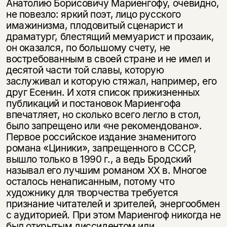
Анатолию Борисовичу Мариенгофу, очевидно,
не повезло: яркий поэт, лицо русского
имажинизма, плодовитый сценарист и
драматург, блестящий мемуарист и прозаик,
он оказался, по большому счету, не
востребованным в своей стране и не имел и
десятой части той славы, которую
заслуживал и которую стяжал, например, его
друг Есенин. И хотя список прижизненных
публикаций и постановок Мариенгофа
впечатляет, но сколько всего легло в стол,
было запрещено или «не рекомендовано».
Первое российское издание знаменитого
романа «Циники», запрещенного в СССР,
вышло только в 1990 г., а ведь Бродский
называл его лучшим романом ХХ в. Многое
осталось ненаписанным, потому что
художнику для творчества требуется
признание читателей и зрителей, энергообмен
с аудиторией. При этом Мариенгоф никогда не
был открытым диссидентом или