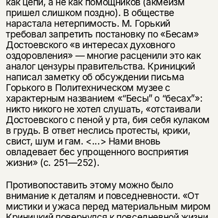
как цепи, а не как помощников (акмеизм
несовершеннолетних
пришел слишком поздно). В обществе
нарастала нетерпимость. М. Горький
Скажите, пожалуйста,
Я соглашаюсь с
Политикой конфиденциальности
требовал запретить постановку по «Бесам»
вам уже исполнилось 18 лет?
Я соглашаюсь с
Политикой конфиденциальности
Достоевского «в интересах духовного
оздоровления» — многие расценили это как
подписаться
аналог цензуры правительства. Криницкий
да
подписаться
написал заметку об обсуждении письма
Горького в Политехническом музее с
нет, вернуться назад
характерным названием «“Бесы” о “бесах”»:
никто никого не хотел слушать, «отстаивали
Достоевского с пеной у рта, бия себя кулаком
в грудь. В ответ неслись протесты, крики,
свист, шум и гам. <...> Нами вновь
овладевает бес упрощенного восприятия
жизни» (с. 251—252).
Противопоставить этому можно было
внимание к деталям и повседневности. «От
мистики и ужаса перед материальным миром
Криницкий повернулся к повседневной жизни