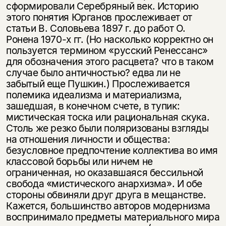
сформировали Серебряный век. Историю
этого понятия Юрганов прослеживает от
статьи В. Соловьева 1897 г. до работ О.
Ронена 1970-х гг. (Но насколько корректно он
пользуется термином «русский Ренессанс»
для обозначения этого расцвета? что в таком
случае было античностью? едва ли не
забытый еще Пушкин.) Прослеживается
полемика идеализма и материализма,
зашедшая, в конечном счете, в тупик:
мистическая тоска или рациональная скука.
Этой книги временно
Столь же резко были поляризованы взгляды
на отношения личности и общества:
нет в продаже.
Подписка на рассылку
безусловное предпочтение коллектива во имя
классовой борьбы или ничем не
Вы можете подписаться на
Раз в неделю мы отправляем рассылку
ограниченная, но оказавшаяся бессильной
уведомления, и при поступлении книги
о книгах и событиях «НЛО».
свобода «мистического анархизма». И обе
на склад получить письмо на указанный
За подписку дарим промокод на
стороны обвиняли друг друга в мещанстве.
электронный адрес.
Эта книга
скидку 15%
Кажется, большинство авторов модернизма
не предназначена для
воспринимало предметы материального мира