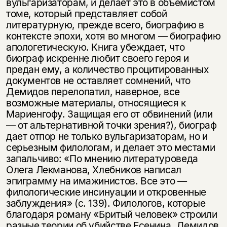
вульгаризаторам, и делает это в объемистом
томе, который представляет собой
литературную, прежде всего, биографию в
контексте эпохи, хотя во многом — биографию
апологетическую. Книга убеждает, что
биограф искренне любит своего героя и
предан ему, а количество процитированных
документов не оставляет сомнений, что
Демидов перелопатил, наверное, все
возможные материалы, относящиеся к
Мариенгофу. Защищая его от обвинений (или
— от альтернативной точки зрения?), биограф
дает отпор не только вульгаризаторам, но и
серьезным филологам, и делает это местами
запальчиво: «По мнению литературоведа
Олега Лекманова, Хлебников написал
эпиграмму на имажинистов. Все это —
филологические инсинуации и откровенные
заблуждения» (с. 139). Филологов, которые
благодаря роману «Бритый человек» строили
разные теории об убийстве Есенина, Демидов