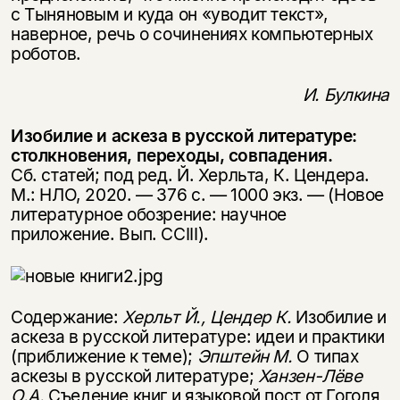
с Тыняновым и куда он «уводит текст»,
наверное, речь о сочинениях компьютерных
роботов.
И. Булкина
Изобилие и аскеза в русской литературе:
столкновения, переходы, совпадения.
Сб. статей; под ред. Й. Херльта, К. Цендера.
М.: НЛО, 2020. — 376 с. — 1000 экз. — (Новое
литературное обозрение: научное
приложение. Вып. CCIII).
Содержание:
Херльт Й., Цендер К.
Изобилие и
аскеза в русской литературе: идеи и практики
(приближение к теме);
Эпштейн М.
О типах
аскезы в русской литературе;
Ханзен-Лёве
О.А.
Съедение книг и языковой пост от Гоголя