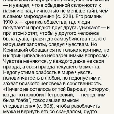
— и увидел, что в обыденной склонности к
насилию над личностью не меньше тайн, чем
в самом мироздании» (с. 228). Его романы
1910-х — критика общества, где люди
покупают и продают друг друга, унижают — и
при этом хотят, чтобы у другого человека
была душа, травят до самоубийства тех, кто
нарушает запреты, следуя чувствам. Но
Криницкий обращался не только к критике, но
и к принципиально неразрешимым вопросам.
Чувства меняются, у каждого даже не своя
правда, а своя правда текущего момента.
Недопустима слабость в мире чувств,
половинчатость в любви, но недопустим и
захват близкого человека в собственность.
«Ничего не осталось от той Варюши, которую
когда-то полюбил Петровский, — перед ним
была “баба”, говорившая языком
следователя» (с. 305), чтобы разоблачить
мужа и вернуть его со скандалом, будто