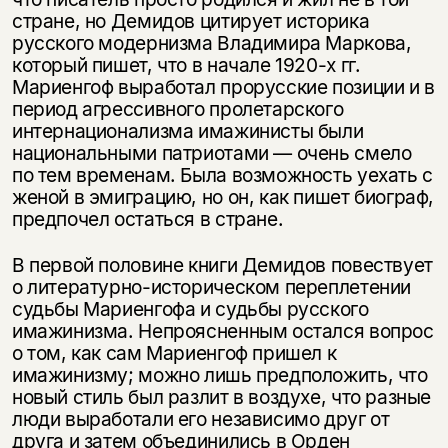
стране, но Демидов цитирует историка
русского модернизма Владимира Маркова,
который пишет, что в начале 1920-х гг.
Мариенгоф выработал прорусские позиции и в
период агрессивного пролетарского
интернационализма имажинисты были
национальными патриотами — очень смело
по тем временам. Была возможность уехать с
женой в эмиграцию, но он, как пишет биограф,
предпочел остаться в стране.
В первой половине книги Демидов повествует
о литературно-историческом переплетении
судьбы Мариенгофа и судьбы русского
имажинизма. Непроясненным остался вопрос
о том, как сам Мариенгоф пришел к
имажинизму; можно лишь предположить, что
новый стиль был разлит в воздухе, что разные
люди выработали его независимо друг от
друга и затем объединились в Орден