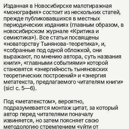
Изданная в Новосибирске малотиражная
«монография» состоит из нескольких статей,
прежде публиковавшихся в местных
периодических изданиях (главным образом, в
новосибирском журнале «Критика и
семиотика»). Все статьи посвящены
«новаторству Тынянова-теоретика», и,
«собранные под одной обложкой, они
выражают, по мнению автора, суть названия
книги», «главными событиями» которой
становятся «энергийность тыняновских
теоретических построений» и «энергия
метатекста, предлагаемого читателям книги»
(sic! с. 5—6).
Под «метатекстом», вероятно,
подразумевается монтаж цитат, за который
автор перед читателями поначалу
извиняется, но затем поясняет свою
методологию стремлением «уйти от