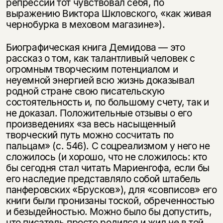
репрессий тот чувствовал себя, по
выражению Виктора Шкловского, «как живая
чернобурка в меховом магазине»).
Биографическая книга Демидова — это
рассказ о том, как талантливый человек с
огромным творческим потенциалом и
неуемной энергией всю жизнь доказывал
родной стране свою писательскую
состоятельность и, по большому счету, так и
не доказал. Положительные отзывы о его
произведениях «за весь насыщенный
творческий путь можно сосчитать по
пальцам» (с. 546). С соцреализмом у него не
сложилось (и хорошо, что не сложилось: кто
бы сегодня стал читать Мариенгофа, если бы
его наследие представляло собой штабель
панферовских «Брусков»), для «совписов» его
книги были пронизаны тоской, обреченностью
и безыдейностью. Можно было бы допустить,
что писатель просто родился и жил не в той