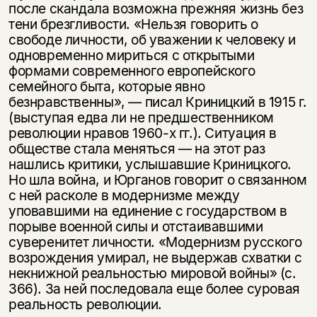
после скандала возможна прежняя жизнь без
тени брезгливости. «Нельзя говорить о
свободе личности, об уважении к человеку и
одновременно мириться с открытыми
формами современного европейского
семейного быта, которые явно
безнравственны», — писал Криницкий в 1915 г.
(выступая едва ли не предшественником
революции нравов 1960-х гг.). Ситуация в
обществе стала меняться — на этот раз
нашлись критики, услышавшие Криницкого.
Но шла война, и Юрганов говорит о связанном
с ней расколе в модернизме между
уповавшими на единение с государством в
порыве военной силы и отстаивавшими
суверенитет личности. «Модернизм русского
возрождения умирал, не выдержав схватки с
некнижной реальностью мировой войны» (с.
366). За ней последовала еще более суровая
реальность революции.