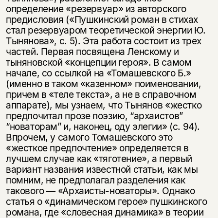
определение «резервуар» из авторского
предисловия («Пушкинский роман в стихах
стал резервуаром теоретической энергии Ю.
Тынянова», с. 5). Эта работа состоит из трех
частей. Первая посвящена Ленскому и
тыняновской «концепции героя». В самом
начале, со ссылкой на «Томашевского Б.»
(именно в таком «казенном» поименовании,
причем в «теле текста», а не в справочном
аппарате), мы узнаем, что Тынянов «жестко
предпочитал прозе поэзию, “архаистов”
“новаторам” и, наконец, оду элегии» (с. 94).
Впрочем, у самого Томашевского это
«жесткое предпочтение» определяется в
лучшем случае как «тяготение», а первый
вариант названия известной статьи, как мы
помним, не предполагал разделения как
такового — «Архаисты-новаторы». Однако
статья о «динамическом герое» пушкинского
романа, где «словесная динамика» в теории