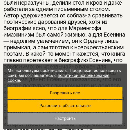
были неразлучны, делили стол и кров и даже
работали за одним письменным столом.
Автор удерживается от соблазна сравнивать
поэтические дарования друзей, хотя из
биографии ясно, что для Мариенгофа
имажинизм был самой жизнью, а для Есенина
— недолгим увлечением, он к Ордену лишь
примыкал, а сам тяготел к новокрестьянским
поэтам. В какой-то момент кажется, что книга
плавно перетекает в биографию Есенина, что
объяснимо: он чрезвычайно важен для
Мы используем cookie-файлы. Продолжая использовать
жизнеописания Мариенгофа. Поссорились
сайт, вы соглашаетесь с
политикой использования
они из-за денег: Есенину показалось, что его
cookie
.
сестре поступает слишком мало из доходов
кафе. Но в основе своей их разногласия были
Разрешить все
стилистические: Мариенгофу имажинизм был
органичен, а Есенину — нет. Незадолго до
Разрешить обязательные
смерти Есенина они помирились. Демидов,
кстати, настаивает на версии, согласно
Настроить
которой гибель поэта была неудачной шуткой: