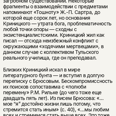
загробном существовании. Некоторые
фрагменты о взаимодействии с предметами
напоминают «Тошноту» Ж.-П. Сартра, до
которой еще сорок лет, но основания
Криницкого — утрата бога, проблематичность
любой точки опоры — сходны с
экзистенциалистскими. Криницкий жил как
писал — отсюда неизбежный конфликт с
окружающими «ходячими мертвецами», в
данном случае с коллективом Тульского
реального училища, где он преподавал.
Близких Криницкий искал в мире
литературного бунта — и вступил в долгую
переписку с Брюсовым. Бескомпромиссность
их поисков сопоставима с «полюби
перемену» Р.М. Рильке (до чего тоже еще
двадцать пять лет). Из писем Брюсова: «…
мое “я” достойно жизни лишь потому, что
стремится стать иным» (с. 40), «…мы любим
всех и стремимся стать выше всех. Это тоже