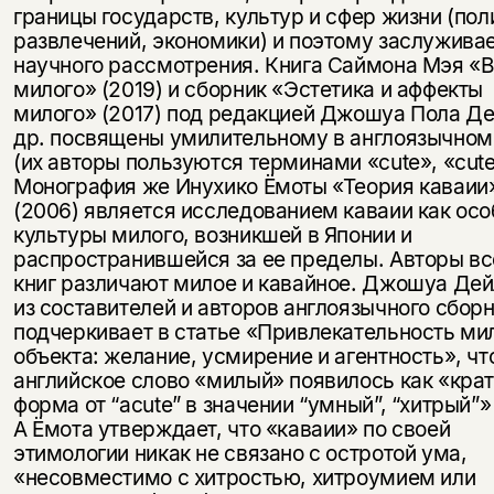
границы государств, культур и сфер жизни (пол
развлечений, экономики) и поэтому заслужива
научного рассмотрения. Книга Саймона Мэя «
милого» (2019) и сборник «Эстетика и аффекты
милого» (2017) под редакцией Джошуа Пола Де
др. посвящены умилительному в англоязычном
(их авторы пользуются терминами «cute», «cute
Монография же Инухико Ёмоты «Теория каваии
(2006) является исследованием каваии как осо
культуры милого, возникшей в Японии и
распространившейся за ее пределы. Авторы вс
книг различают милое и кавайное. Джошуа Дей
из составителей и авторов англоязычного сборн
подчеркивает в статье «Привлекательность ми
объекта: желание, усмирение и агентность», чт
английское слово «милый» появилось как «кра
форма от “acute” в значении “умный”, “хитрый”» 
А Ёмота утверждает, что «каваии» по своей
этимологии никак не связано с остротой ума,
«несовместимо с хитростью, хитроумием или