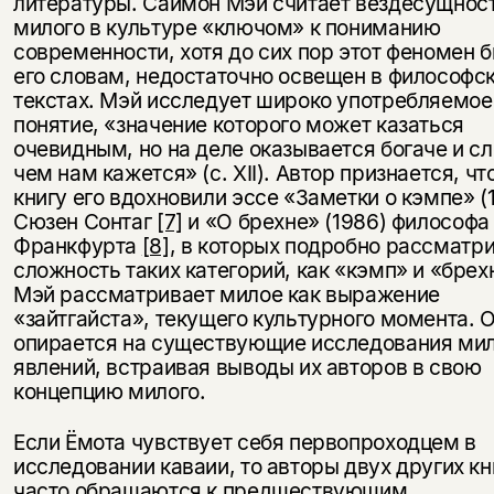
литературы. Саймон Мэй считает вездесущнос
милого в культуре «ключом» к пониманию
современности, хотя до сих пор этот феномен б
его словам, недостаточно освещен в философс
текстах. Мэй исследует широко употребляемое
понятие, «значение которого может казаться
очевидным, но на деле оказывается богаче и с
чем нам кажется» (с. XII). Автор признается, чт
книгу его вдохновили эссе «Заметки о кэмпе» (
Сюзен Сонтаг
[7]
и «О брехне» (1986) философа
Франкфурта
[8]
, в которых подробно рассматр
сложность таких категорий, как «кэмп» и «брех
Мэй рассматривает милое как выражение
«зайтгайста», текущего культурного момента. 
опирается на существующие исследования ми
явлений, встраивая выводы их авторов в свою
концепцию милого.
Если Ёмота чувствует себя первопроходцем в
исследовании каваии, то авторы двух других кн
часто обращаются к предшествующим