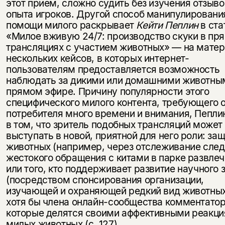
этот прием, сложно судить без изучения отзыво
опыта игроков. Другой способ манипулировани
помощи милого раскрывает
Кейти Пеплин
в ста
«Милое вживую 24/7: производство скуки в пр
трансляциях с участием животных» — на мате
нескольких кейсов, в которых интернет-
пользователям предоставляется возможность
наблюдать за дикими или домашними животны
прямом эфире. Причину популярности этого
специфического милого контента, требующего 
потребителя много времени и внимания, Пепли
в том, что зритель подобных трансляций может
выступать в новой, приятной для него роли: за
животных (например, через отслеживание сле
жестокого обращения с китами в парке развлеч
или того, кто поддерживает развитие научного 
(посредством спонсирования организации,
изучающей и охраняющей редкий вид животных
хотя бы члена онлайн-сообщества комментатор
которые делятся своими аффективными реакци
милых животных (с. 127).