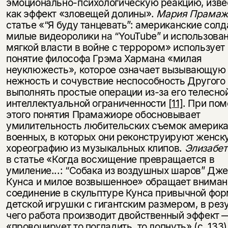
эмоционально-психологическую реакцию, изв
как эффект «зловещей долины».
Мария Прамаж
статье «“Я буду танцевать”: американские солд
милые видеоролики на “YouTube” и использова
мягкой власти в войне с террором» использует
понятие философа Грэма Хармана «милая
неуклюжесть», которое означает вызывающую
нежность и сочувствие неспособность Другого
выполнять простые операции из-за его телесно
интеллектуальной ограниченности
[11]
. При по
этого понятия Прамажиоре обосновывает
умилительность любительских съемок америк
военных, в которых они реконструируют женск
хореографию из музыкальных клипов.
Элизабет
в статье «Когда восхищение превращается в
умиление...: “Собака из воздушных шаров” Дж
Кунса и милое возвышенное» обращает вниман
соединение в скульптуре Кунса привычной фо
детской игрушки с гигантским размером, в рез
чего работа производит двойственный эффект 
«провоцирует то погладить, то лопнуть» (с. 133)