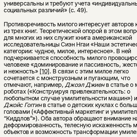
универсальны и требуют учета «индивидуальны
социальных различий» (с. 49).
Противоречивость милого интересует авторов
из трех книг. Теоретической опорой в этом воп
для многих из них служит книга американской
исследовательницы Сиэн Нгаи «Наши эстетиче
категории: чудное, милое, интересное». В ней
подчеркивается способность милого провоциро
человеке «доминирование и пассивность, жест
и нежность»
[10]
. В связи с этим милое легко
сочетается с монструозным и пугающим, что
отмечают, например,
Джоэл Джиен
в статье о
роботах («Конструируя привлекательность: о
любопытном случае умилительности машин») 
Джойс Гоггин
в статье о детских куклах с боль
головами («Аффективный маркетинг и умилите
“Киддлов”»). Оба автора обращают внимание н
деформированность, телесную искаженность 
объектов и возможность трансформации умиле