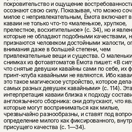
несовершеннолетних
покровительство и ощущение востребованност
осознают свою силу. Показывая, что можно соч
Скажите, пожалуйста,
милое с непривлекательным, Ёмота включает в
Я соглашаюсь с
Политикой конфиденциальности
вам уже исполнилось 18 лет?
Я соглашаюсь с
Политикой конфиденциальности
каваии не только что-то «маленькое, хрупкое,
прелестное, восхитительное» (с. 34), но и явлен
которые не обладают подобными качествами, н
подписаться
да
подписаться
признаются человеком достойными жалости, оп
внимания даже в большей степени, чем
нет, вернуться назад
привлекательные вещи и существа. О маленьк
снимках из фотоавтоматов Ёмота пишет: «В силу
что снятые девушки кавайны сами по себе, их ф
принт-клуба кавайными не являются. Ибо кава
это такое магическое устройство, которое дела
самых разных девушек кавайными» (с. 114). Эт
интерпретация каваии близка к подходу состав
англоязычного сборника: они допускают, что яв
которые могут восприниматься как милые,
чрезвычайно разнообразны, и ставят под вопро
определение милого как фиксированного, внут
присущего качества (с. 1—34).