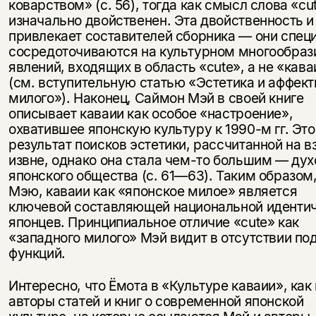
коварством» (с. 56), тогда как смысл слова «cu
изначально двойственен. Эта двойственность и
привлекает составителей сборника — они спец
сосредоточиваются на культурном многообраз
явлений, входящих в область «cute», а не «кава
(см. вступительную статью «Эстетика и аффек
милого»). Наконец, Саймон Мэй в своей книге
описывает каваии как особое «настроение»,
охватившее японскую культуру к 1990-м гг. Это
результат поисков эстетики, рассчитанной на в
извне, однако она стала чем-то большим — ду
японского общества (с. 61—63). Таким образом,
Мэю, каваии как «японское милое» является
ключевой составляющей национальной иденти
японцев. Принципиальное отличие «cute» как
«западного милого» Мэй видит в отсутствии по
функций.
Интересно, что Ёмота в «Культуре каваии», как 
авторы статей и книг о современной японской