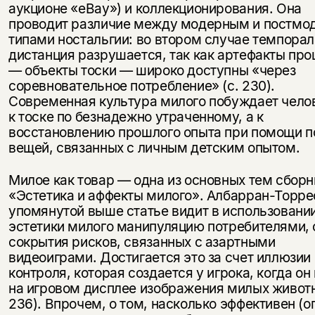
аукционе «eBay») и коллекционирования. Она
проводит различие между модерным и постм
типами ностальгии: во втором случае темпора
дистанция разрушается, так как артефакты пр
— объекты тоски — широко доступны «через
соревновательное потребление» (с. 230).
Современная культура милого побуждает чело
к тоске по безнадежно утраченному, а к
восстановлению прошлого опыта при помощи п
вещей, связанных с личным детским опытом.
Милое как товар — одна из основных тем сборн
«Эстетика и аффекты милого». Албарран-Торре
упомянутой выше статье видит в использовани
эстетики милого манипуляцию потребителями, 
сокрытия рисков, связанных с азартными
видеоиграми. Достигается это за счет иллюзии
контроля, которая создается у игрока, когда он
на игровом дисплее изображения милых животн
236). Впрочем, о том, насколько эффективен (о