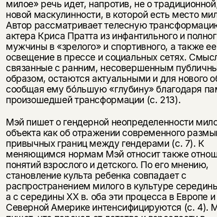
милое» речь идет, напротив, не о традиционной,
новой маскулинности, в которой есть место ми
Автор рассматривает телесную трансформаци
актера Криса Пратта из инфантильного и полног
мужчины в «зрелого» и спортивного, а также ее
освещение в прессе и социальных сетях. Смыс
связанные с ранним, несовершенным публичн
образом, остаются актуальными и для нового о
сообщая ему бóльшую «глубину» благодаря па
произошедшей трансформации (с. 213).
Мэй пишет о гендерной неопределенности мил
объекта как об отражении современного размы
привычных границ между гендерами (с. 7). К
меняющимся нормам Мэй относит также отно
понятий взрослого и детского. По его мнению,
становление культа ребенка совпадает с
распространением милого в культуре середины 
а с середины XX в. оба эти процесса в Европе и
Северной Америке интенсифицируются (с. 4). 