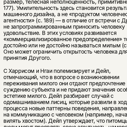
размер, телесная неполноценность, примитивно
177). Умилительность здесь становится резуль
машинного дизайна, а не «продуктом человече
агентности» (с. 189) — в отличие от встречи с 
не запрограммированным приносить человеку
удовольствие. В этих условиях развивается
«коммерциализированное предопределение» то
достойно или не достойно называться милым (с.
Оно может ограничить открытость человека дл
принятия Другого.
С Харрисом и Нгаи полемизирует и Дейл,
отмечающий, что в вопросе о возникновении
переживания милого они отдают предпочтение
суждению субъекта и не придают значения осо
эстетике милого. Дейл разбирает случай с
одомашниванием лисиц, которые развили в ход
процесса новые паттерны поведения, направл
на коммуникацию с человеком (например, нач
вилять хвостом). Дейл утверждает, что питомц