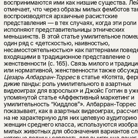
воспринимаются ими как низшие существа. Ле
отмечает, что через образы милых фемботов т
воспроизводятся архаичные расистские
представления — в тех случаях, когда эти роли
исполняют представительницы этнических
меньшинств. В этой статье умилительное поме
один ряд с «детскостью, наивностью,
несамостоятельностью» как паттернами повед
входящими в традиционное представление о
женственности (с. 165). Связь милого и традиц
или нормативной, женственности также обсуж
Цезарь Албарран-Торрес
в статье «Котята, фе
дикие панды: роль умилительного в азартных
видеоиграх для взрослых» и Джойс Гоггин в уж
упомянутой статье «Аффективный маркетинг и
умилительность “Киддлов”». Албарран-Торрес
показывает, как в азартных видеоиграх, рассч
на не характерную для них целевую аудиторию
женщин среднего класса, используются изобр
милых животных для обозначения вариантов сл