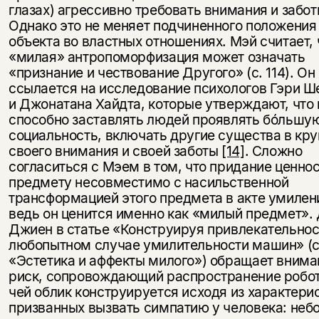
глазах) агрессивно требовать внимания и забо
Однако это не меняет подчиненного положения
объекта во властных отношениях. Мэй считает, 
«милая» антропоморфизация может означать
«признание и чествование Другого» (с. 114). Он
ссылается на исследование психологов Гэри 
и Джонатана Хайдта, которые утверждают, что
способно заставлять людей проявлять бóльшу
социальность, включать другие существа в кру
своего внимания и своей заботы
[14]
. Сложно
согласиться с Мэем в том, что придание ценно
предмету несовместимо с насильственной
трансформацией этого предмета в акте умилен
ведь он ценится именно как «милый предмет».
Джиен в статье «Конструируя привлекательнос
любопытном случае умилительности машин» (
«Эстетика и аффекты милого») обращает внима
риск, сопровождающий распространение робот
чей облик конструируется исходя из характерис
призванных вызвать симпатию у человека: неб