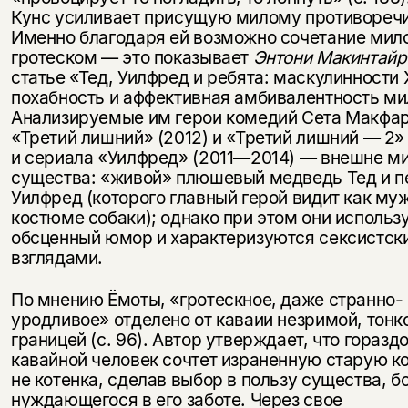
Кунс усиливает присущую милому противоречи
Именно благодаря ей возможно сочетание мило
гротеском — это показывает
Энтони Макинтайр
статье «Тед, Уилфред и ребята: маскулинности X
похабность и аффективная амбивалентность ми
Анализируемые им герои комедий Сета Макфа
«Третий лишний» (2012) и «Третий лишний — 2» 
и сериала «Уилфред» (2011—2014) — внешне м
существа: «живой» плюшевый медведь Тед и п
Уилфред (которого главный герой видит как му
костюме собаки); однако при этом они использ
Этой книги временно
обсценный юмор и характеризуются сексистск
нет в продаже.
Подписка на рассылку
взглядами.
По мнению Ёмоты, «гротескное, даже странно-
Вы можете подписаться на
Раз в неделю мы отправляем рассылку
уродливое» отделено от каваии незримой, тонк
уведомления, и при поступлении книги
о книгах и событиях «НЛО».
на склад получить письмо на указанный
границей (с. 96). Автор утверждает, что горазд
За подписку дарим промокод на
электронный адрес.
кавайной человек сочтет израненную старую ко
Эта книга
скидку 15%
не котенка, сделав выбор в пользу существа, 
не предназначена для
нуждающегося в его заботе. Через свое