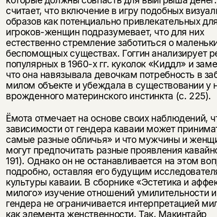
которые должны совпасть для выигрыша денег.
считает, что включение в игру подобных визуа
образов как потенциально привлекательных дл
игроков-женщин подразумевает, что для них
естественно стремление заботиться о маленьки
беспомощных существах. Гоггин анализирует 
популярных в 1960-х гг. куколок «Киддл» и заме
что она навязывала девочкам потребность в за
милом объекте и убеждала в существовании у 
врожденного материнского инстинкта (с. 225).
Ёмота отмечает на основе своих наблюдений, ч
зависимости от гендера каваии может принима
самые разные обличья» и что мужчины и женщ
могут предпочитать разные проявления кавайно
191). Однако он не останавливается на этом во
подробно, оставляя его будущим исследовате
культуры каваии. В сборнике «Эстетика и аффе
милого» изучение отношений умилительности и
гендера не ограничивается интерпретацией ми
как элемента женственности. Так, Макинтайр