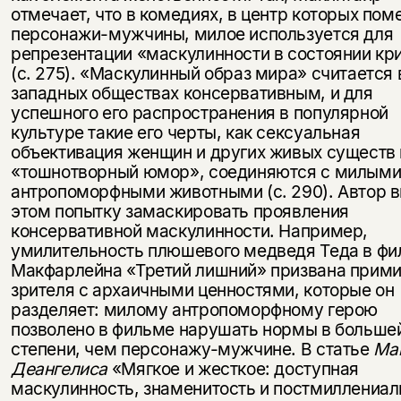
отмечает, что в комедиях, в центр которых по
персонажи-мужчины, милое используется для
репрезентации «маскулинности в состоянии кр
(с. 275). «Маскулинный образ мира» считается 
западных обществах консервативным, и для
успешного его распространения в популярной
культуре такие его черты, как сексуальная
объективация женщин и других живых существ 
«тошнотворный юмор», соединяются с милым
антропоморфными животными (с. 290). Автор в
этом попытку замаскировать проявления
консервативной маскулинности. Например,
умилительность плюшевого медведя Теда в ф
Макфарлейна «Третий лишний» призвана прим
зрителя с архаичными ценностями, которые он
разделяет: милому антропоморфному герою
позволено в фильме нарушать нормы в больше
степени, чем персонажу-мужчине. В статье
Ма
Деангелиса
«Мягкое и жесткое: доступная
маскулинность, знаменитость и постмиллениал