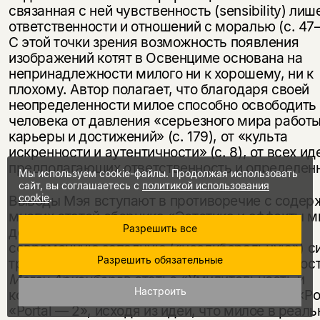
связанная с ней чувственность (sensibility) ли
ответственности и отношений с моралью (с. 47
С этой точки зрения возможность появления
изображений котят в Освенциме основана на
непринадлежности милого ни к хорошему, ни к
плохому. Автор полагает, что благодаря своей
неопределенности милое способно освободить
человека от давления «серьезного мира работы
карьеры и достижений» (с. 179), от «культа
искренности и аутентичности» (с. 8), от всех ид
предполагающих ответственность и определенн
Мы используем cookie-файлы. Продолжая использовать
сайт, вы соглашаетесь с
политикой использования
cookie
.
Выводы Мэя вступают в противоречие с соде
многих статей сборника «Эстетика и аффекты м
Разрешить все
демонстрирующих включенность милого в
современную западную («неолиберальную») с
Разрешить обязательные
труда, а также его сочетаемость с аутентичнос
Меган Аркенберг
в статье «Умилительность и
Настроить
контроль в “Portal”» анализирует видеоигры «Por
«Portal — 2», исходя из идеи, что милое в реаль