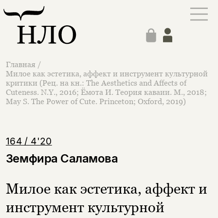
Главная
/
Милое как эстетика, аффект и инструмент культурной
критики (Рец. на кн.: The Aesthetics and Affects of
Cuteness. N.Y., 2016; Ёмота И. Теория каваии. М., 2018;
May S. The Power of Cute. Princeton; Oxford, 2019)
164 / 4'20
Земфира Саламова
Милое как эстетика, аффект и
инструмент культурной