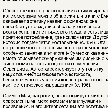
Обеспокоенность ролью каваии в стимулирова
консюмеризма можно обнаружить и в книге Ём
связывает эстетику каваии с обманом: она
способствует созданию образа утопической
реальности, где нет тяжелого труда, а есть лиш
приятное потребление, где исключается Другой
история подменяется ностальгией (с. 154). Эта
встревоженность опасным потенциалом каваи
особенно заметна в эпилоге («Сумерки каваии»)
Ёмота описывает обнаруженные им рисунки с
животными на стенах одного из помещений
Освенцима. Автор характеризует эту попытку
нацистов «нейтрализовать» жестокость,
бесчеловечность условий концентрационного л
как «эстетическое извращение» (с. 196).
Саймон Мэй, напротив, не ассоциирует милое 
современными механизмами манипуляции и
подавления. В его интерпретации эта эстетика 