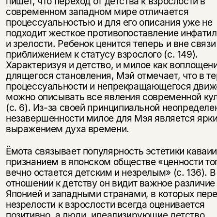
пишет, что переход от детства к взрослости в
современном западном мире отличается
процессуальностью и для его описания уже не
подходит жесткое противопоставление инфати
и зрелости. Ребенок ценится теперь и вне связи 
приближением к статусу взрослого (с. 149).
Характеризуя и детство, и милое как воплощен
длящегося становления, Мэй отмечает, что в т
процессуальности и непрекращающегося движ
можно описывать все явления современной ку
(с. 6). Из-за своей принципиальной неопределе
незавершенности милое для Мэя является ярк
выражением духа времени.
Ёмота связывает популярность эстетики каваии
признанием в японском обществе «ценности тог
вечно остается детским и незрелым» (с. 136). В
отношении к детству он видит важное различи
Японией и западными странами, в которых пере
незрелости к взрослости всегда оценивается
позитивно, а люди, идеализирующие детство,