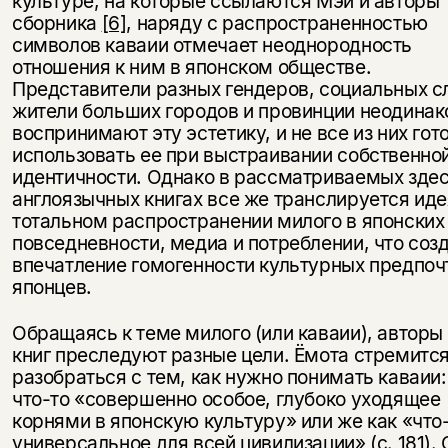
культуре, на которые ссылаются Мэй и авторы
сборника
[6]
, наряду с распространенностью
символов каваии отмечает неоднородность
отношения к ним в японском обществе.
Представители разных гендеров, социальных с
жители больших городов и провинции неодинак
воспринимают эту эстетику, и не все из них гот
использовать ее при выстраивании собственно
идентичности. Однако в рассматриваемых зде
англоязычных книгах все же транслируется иде
тотальном распространении милого в японских
повседневности, медиа и потреблении, что соз
впечатление гомогенности культурных предпоч
японцев.
Обращаясь к теме милого (или каваии), авторы
книг преследуют разные цели. Ёмота стремитс
разобраться с тем, как нужно понимать каваии:
что-то «совершенно особое, глубоко уходящее
корнями в японскую культуру» или же как «что
универсальное для всей цивилизации» (с. 181). 