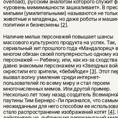
overload), русским аналогом которого служит 
«уровень мимимишности зашкаливает». В пре
милыми (умилительными) называются не тольк
животные и младенцы, но даже роботы и маши
политики и бизнесмены
[2]
.
Наличие милых персонажей повышает шансы
массового культурного продукта на успех. Так,
сериальный хит прошлого года «Мандалорец» 
многом обязан своей популярностью одному из
персонажей — Ребенку, или, как из-за сходства
давно знакомым персонажем из «Звездных вой
окрестили его зрители, «бебиЙоде»
[3]
. Этот п
вызвал волну умиления среди интернет-
пользователей по всему миру и стал героем
многочисленных мемов. Или другой пример.
Несколько лет тому назад создатель Всемирно
паутины Тим Бернерс-Ли признался, что самы
неожиданным для него способом ее использов
стало распространение изображений котят
[4]
.
действительно, публикация репрезентаций мил