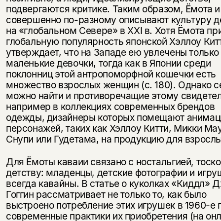
подвергаются критике. Таким образом, Ёмота 
совершенно по-разному описывают культуру д
на «глобальном Севере» в XXI в. Хотя Ёмота пр
глобальную популярность японской Хэллоу Китт
утверждает, что на Западе ею увлечены только
маленькие девочки, тогда как в Японии среди
поклонниц этой антропоморфной кошечки есть
множество взрослых женщин (с. 180). Однако с
можно найти и противоречащие этому свидетел
например в коллекциях современных брендов
одежды, дизайнеры которых помещают анима
персонажей, таких как Хэллоу Китти, Микки Ма
Снупи или Гудетама, на продукцию для взрослы
Для Ёмоты каваии связано с ностальгией, тоско
детству: младенцы, детские фотографии и игру
всегда кавайны. В статье о куколках «Киддл» 
Гоггин рассматривает не только то, как было
выстроено потребление этих игрушек в 1960-е гг
современные практики их приобретения (на он