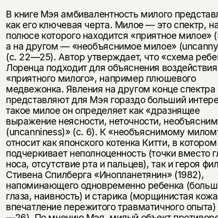
В книге Мэя амбивалентность милого представ
как его ключевая черта. Милое — это спектр, н
полюсе которого находится «приятное милое» (
а на другом — «необъяснимое милое» (uncanny
(с. 22—25). Автор утверждает, что «схема реб
Лоренца подходит для объяснения воздействия
«приятного милого», например плюшевого
медвежонка. Явления на другом конце спектра
представляют для Мэя гораздо больший интере
такое милое он определяет как «дразнящее
выражение неясности, неточности, необъясним
(uncanniness)» (с. 6). К «необъяснимому мило
относит как японского котенка Китти, в котором
подчеркивает неполноценность (точки вместо г
носа, отсутствие рта и пальцев), так и героя ф
Стивена Спилберга «Инопланетянин» (1982),
напоминающего одновременно ребенка (больш
глаза, наивность) и старика (морщинистая кожа
впечатление пережитого травматичного опыта) 
—26). По мнению Мэя, милый объект противоре