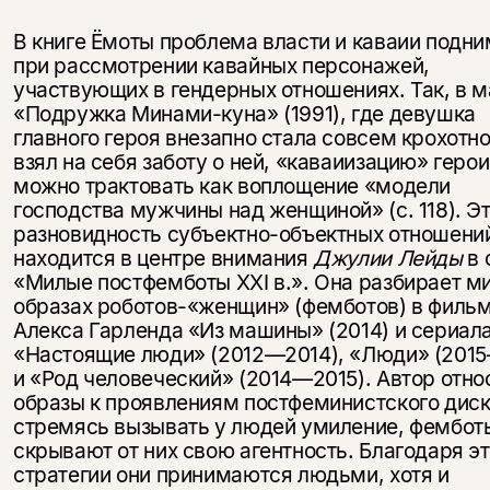
В книге Ёмоты проблема власти и каваии подн
при рассмотрении кавайных персонажей,
участвующих в гендерных отношениях. Так, в м
«Подружка Минами-куна» (1991), где девушка
главного героя внезапно стала совсем крохотно
взял на себя заботу о ней, «каваиизацию» геро
можно трактовать как воплощение «модели
господства мужчины над женщиной» (с. 118). Э
разновидность субъектно-объектных отношени
находится в центре внимания
Джулии Лейды
в 
«Милые постфемботы XXI в.». Она разбирает м
образах роботов-«женщин» (фемботов) в филь
Алекса Гарленда «Из машины» (2014) и сериал
«Настоящие люди» (2012—2014), «Люди» (201
и «Род человеческий» (2014—2015). Автор отно
образы к проявлениям постфеминистского диск
стремясь вызывать у людей умиление, фембот
скрывают от них свою агентность. Благодаря э
стратегии они принимаются людьми, хотя и