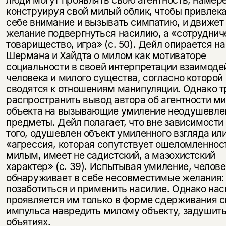
люди могут проявлять свою агентность, намер
конструируя свой милый облик, чтобы привлека
себе внимание и вызывать симпатию, и движет
желание подвергнуться насилию, а «сотруднич
товарищество, игра» (с. 50). Дейл опирается на
Шермана и Хайдта о милом как мотиваторе
социальности в своей интерпретации взаимоде
человека и милого существа, согласно которой 
сводятся к отношениям манипуляции. Однако т
распространить вывод автора об агентности ми
объекта на вызывающие умиление неодушевл
предметы. Дейл полагает, что вне зависимости 
того, одушевлен объект умиленного взгляда или
«агрессия, которая сопутствует ошеломленнос
милым, имеет не садистский, а мазохистский
характер» (с. 39). Испытывая умиление, челове
обнаруживает в себе несовместимые желания:
позаботиться и применить насилие. Однако нас
проявляется им только в форме сдерживания с
импульса навредить милому объекту, задушить
объятиях.