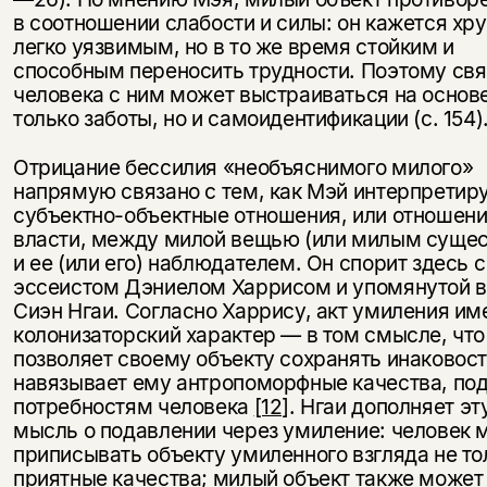
в соотношении слабости и силы: он кажется хр
легко уязвимым, но в то же время стойким и
способным переносить трудности. Поэтому свя
человека с ним может выстраиваться на основ
только заботы, но и самоидентификации (с. 154)
Отрицание бессилия «необъяснимого милого»
напрямую связано с тем, как Мэй интерпретир
субъектно-объектные отношения, или отношен
власти, между милой вещью (или милым суще
и ее (или его) наблюдателем. Он спорит здесь с
эссеистом Дэниелом Харрисом и упомянутой 
Сиэн Нгаи. Согласно Харрису, акт умиления им
колонизаторский характер — в том смысле, что
позволяет своему объекту сохранять инаковост
навязывает ему антропоморфные качества, по
потребностям человека
[12]
. Нгаи дополняет эт
мысль о подавлении через умиление: человек 
приписывать объекту умиленного взгляда не то
приятные качества; милый объект также может 