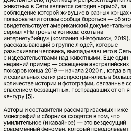
животных в Сети является сегодня нормой, за
соблюдение которой живущие в разных концах 
пользователи готовы сообща бороться — об эт
свидетельствует американский документальн
сериал «Не троньте котиков: охота на
интернетубийцу» (компания «Нетфликс», 2019),
рассказывающий о группе людей, которые
разыскивали человека, выкладывавшего в Сеть
с издевательствами над животными. Еще один
недавний пример — освещение австралийских
пожаров конца 2019 — начала 2020 г., когда в 
и социальных сетях распространялись в боль
количестве истории и фотографии, связанные с
спасением беззащитных, пострадавших от огня 
кенгуру
[5]
.
Авторы и составители рассматриваемых ниже
монографий и сборника сходятся в том, что
умилительное (и кавайное) — это вездесущий
современный феномен, который преодолевает