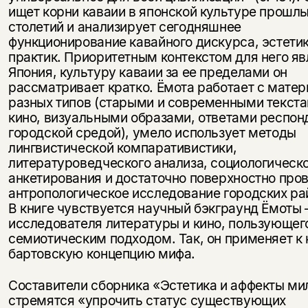
ищет корни каваии в японской культуре прошл
столетий и анализирует сегодняшнее
функционирование кавайного дискурса, эстетик
практик. Приоритетным контекстом для него яв
Япония, культуру каваии за ее пределами он
рассматривает кратко. Ёмота работает с мате
разных типов (старыми и современными текста
кино, визуальными образами, ответами респон
городской средой), умело использует методы
лингвистической компаративистики,
литературоведческого анализа, социологическ
анкетирования и достаточно поверхностно про
антропологическое исследование городских ра
В книге чувствуется научный бэкграунд Ёмоты
исследователя литературы и кино, пользующег
семиотическим подходом. Так, он применяет к 
бартовскую концепцию мифа.
Составители сборника «Эстетика и аффекты ми
стремятся «упрочить статус существующих