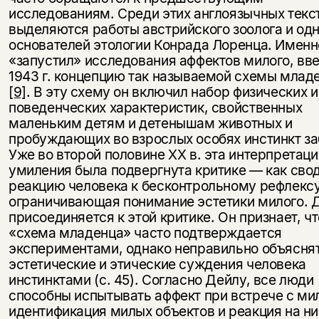
исследованиям. Среди этих англоязычных текс
выделяются работы австрийского зоолога и одн
основателей этологии Конрада Лоренца. Именн
«запустил» исследования аффектов милого, вве
1943 г. концепцию так называемой схемы млад
[9]
. В эту схему он включил набор физических и
поведенческих характеристик, свойственных
маленьким детям и детенышам животных и
пробуждающих во взрослых особях инстинкт за
Уже во второй половине XX в. эта интерпретаци
умиления была подвергнута критике — как сво
реакцию человека к бесконтрольному рефлексу
ограничивающая понимание эстетики милого. 
присоединяется к этой критике. Он признает, чт
«схема младенца» часто подтверждается
экспериментами, однако неправильно объясня
эстетические и этические суждения человека
инстинктами (с. 45). Согласно Дейлу, все люди
способны испытывать аффект при встрече с ми
идентификация милых объектов и реакция на ни