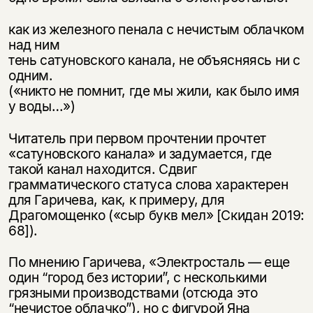
как из железного пенала с нечистым облачком
над ним
тень сатуновского канала, не объясняясь ни с
одним.
(«никто не помнит, где мы жили, как было имя
у воды…»)
Читатель при первом прочтении прочтет
«сатуновского канала» и задумается, где
такой канал находится. Сдвиг
грамматического статуса слова характерен
для Гаричева, как, к примеру, для
Драгомощенко («сыр букв мел» [Скидан 2019:
68]).
По мнению Гаричева, «Электросталь — еще
один “город без истории”, с несколькими
грязными производствами (отсюда это
“нечистое облачко”), но с фигурой Яна