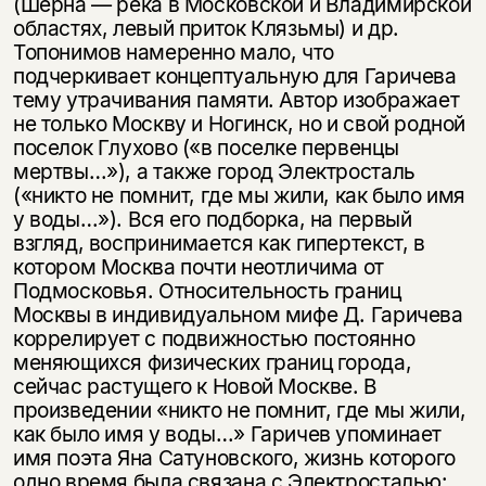
(Шерна — река в Московской и Владимирской
областях, левый приток Клязьмы) и др.
Топонимов намеренно мало, что
подчеркивает концептуальную для Гаричева
тему утрачивания памяти. Автор изображает
не только Москву и Ногинск, но и свой родной
поселок Глухово («в поселке первенцы
мертвы…»), а также город Электросталь
(«никто не помнит, где мы жили, как было имя
у воды…»). Вся его подборка, на первый
взгляд, воспринимается как гипертекст, в
котором Москва почти неотличима от
Подмосковья. Относительность границ
Москвы в индивидуальном мифе Д. Гаричева
коррелирует с подвижностью постоянно
меняющихся физических границ города,
сейчас растущего к Новой Москве. В
произведении «никто не помнит, где мы жили,
как было имя у воды…» Гаричев упоминает
имя поэта Яна Сатуновского, жизнь которого
одно время была связана с Электросталью: