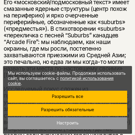
Его «московский/подмосковный текст» имеет
смазанные ядерные структуры (центр похож
на периферию) и ярко очерченные
периферийные, обозначенные как «suburbs»
(«предместья»). В стихотворении «suburbs»
«перекличка с песней “Suburbs” канадцев
“Arcade Fire”: мы наблюдаем, как наши
окраины, где мы росли, постепенно
захватываются приезжими из Средней Азии;
это печально, но едва ли мы когда-то могли
назвать эти места по-настоящему своими»
Мы используем cookie-файлы. Продолжая использовать
[Гаричев 2019].
сайт, вы соглашаетесь с
политикой использования
cookie
.
Исследуемый локус сложен из
промышленных («последнее масло стопили с
Разрешить все
укреплений деповских», «и ты не верь такому
злу, а только прению и треску, водозаборному
Разрешить обязательные
столбу, узкоколейному обрезку», «так же и на
водоочистных, из-за всех железок навесных»)
Настроить
и окраинных мотивов («
suburbs
, где нас