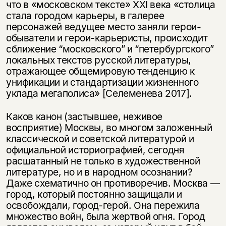
что в «московском тексте» XXI века «столица
стала городом карьеры, в галерее
персонажей ведущее место заняли герои-
обыватели и герои-карьеристы, происходит
сближение “московского” и “петербургского”
локальных текстов русской литературы,
отражающее общемировую тенденцию к
унификации и стандартизации жизненного
уклада мегаполиса» [Селеменева 2017].
Каков канон (застывшее, неживое
восприятие) Москвы, во многом заложенный
классической и советской литературой и
официальной историографией, сегодня
расшатанный не только в художественной
литературе, но и в народном осознании?
Даже схематично он противоречив. Москва —
город, который постоянно защищали и
освобождали, город-герой. Она пережила
множество войн, была жертвой огня. Город