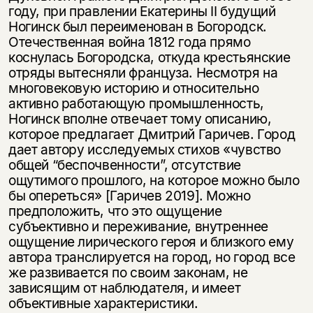
несовершеннолетних
году, при правлении Екатерины II будущий
Ногинск был переименован в Богородск.
Скажите, пожалуйста,
Отечественная война 1812 года прямо
Я соглашаюсь с
Политикой конфиденциальности
вам уже исполнилось 18 лет?
Я соглашаюсь с
Политикой конфиденциальности
коснулась Богородска, откуда крестьянские
отряды вытесняли француза. Несмотря на
многовековую историю и относительно
подписаться
да
подписаться
активно работающую промышленность,
Ногинск вполне отвечает тому описанию,
нет, вернуться назад
которое предлагает Дмитрий Гаричев. Город
дает автору исследуемых стихов «чувство
общей “беспочвенности”, отсутствие
ощутимого прошлого, на которое можно было
бы опереться» [Гаричев 2019]. Можно
предположить, что это ощущение
субъективно и переживание, внутреннее
ощущение лирического героя и близкого ему
автора транслируется на город, но город все
же развивается по своим законам, не
зависящим от наблюдателя, и имеет
объективные характеристики.