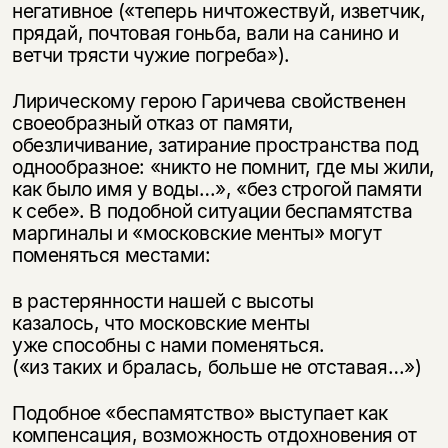
негативное («теперь ничтожествуй, изветчик,
прядай, почтовая гоньба, вали на санино и
ветчи трясти чужие погреба»).
Лирическому герою Гаричева свойственен
своеобразный отказ от памяти,
обезличивание, затирание пространства под
однообразное: «никто не помнит, где мы жили,
как было имя у воды…», «без строгой памяти
к себе». В подобной ситуации беспамятства
маргиналы и «московские менты» могут
поменяться местами:
в растерянности нашей с высоты
казалось, что московские менты
уже способны с нами поменяться.
(«из таких и бралась, больше не отставая…»)
Подобное «беспамятство» выступает как
компенсация, возможность отдохновения от