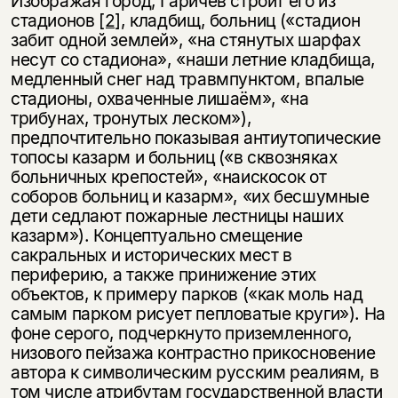
Изображая город, Гаричев строит его из
стадионов
[2]
, кладбищ, больниц («стадион
забит одной землей», «на стянутых шарфах
несут со стадиона», «наши летние кладбища,
медленный снег над травмпунктом, впалые
стадионы, охваченные лишаём», «на
трибунах, тронутых леском»),
предпочтительно показывая антиутопические
топосы казарм и больниц («в сквозняках
больничных крепостей», «наискосок от
соборов больниц и казарм», «их бесшумные
дети седлают пожарные лестницы наших
казарм»). Концептуально смещение
сакральных и исторических мест в
периферию, а также принижение этих
объектов, к примеру парков («как моль над
самым парком рисует пепловатые круги»). На
фоне серого, подчеркнуто приземленного,
низового пейзажа контрастно прикосновение
автора к символическим русским реалиям, в
том числе атрибутам государственной власти