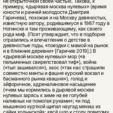
не открыточной своей частью. Такова, к
примеру, «дырявая москва нулевых» (время
юности и ранней молодости Дмитрия
Гаричева), похожая и на Москву девяностых,
известную автору, родившемуся в 1987 году в
Ногинске и там проживающему, как своего
рода миф. (Поэт утверждает, что в подборке
отразились и впечатления о детстве в
девяностые годы, «поездки с мамой на рынок
и в ближние деревни» [Гаричев 2019].) В
«дырявой москве нулевых» мор («в
пельменных свирепствовал тиф»), война
(«тыл зашивался»), хаос («так нас страшили
совместно менты и фашня курский вокзал и
басманного рынка квашня»), голод и
эйфоричное, адреналиновое насыщение
(«чем мы кормились в дырявой москве
нулевых зарясь к зиме на ее голубей
наливных не помогая руками»; «и под
мышиною курткой щипал наугад мякиш из
сайки ходынской»; «всё шло к столу повитому