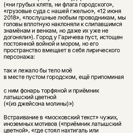
(«ни грубых клятв, ни флага городского»,
«грузовые суда с нашей гжелью», «12 июня
2018», «послушные любым проводникам, мы
головы вплотную наклоняли к слипавшимся
знамёнам и венкам, но даже их уже не
догоняли»). Город у Гаричева пуст, истощен
постоянной войной и мором, но его
пространство вмещает в себя лирического
персонажа:
так и лежало бы тело моё
в месте пустом городском, ещё припоминая
с ним фонарь торфяной и приёмник
латышский цветной
(«(из джейсона молины)»)
Встраивание в «московский текст» чужих,
иноземных мотивов («приёмник латышский
цветной», «где стоял нахтигаль или