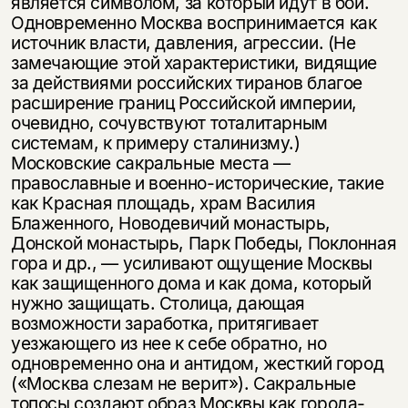
является символом, за который идут в бой.
Одновременно Москва воспринимается как
источник власти, давления, агрессии. (Не
замечающие этой характеристики, видящие
за действиями российских тиранов благое
расширение границ Российской империи,
очевидно, сочувствуют тоталитарным
системам, к примеру сталинизму.)
Московские сакральные места —
православные и военно-исторические, такие
как Красная площадь, храм Василия
Блаженного, Новодевичий монастырь,
Донской монастырь, Парк Победы, Поклонная
гора и др., — усиливают ощущение Москвы
как защищенного дома и как дома, который
нужно защищать. Столица, дающая
возможности заработка, притягивает
уезжающего из нее к себе обратно, но
одновременно она и антидом, жесткий город
(«Москва слезам не верит»). Сакральные
топосы создают образ Москвы как города-