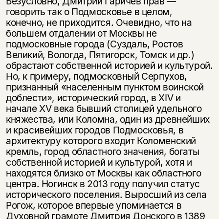
Безусловно, Дмитрий Гаричев прав —
говорить так о Подмосковье в целом,
конечно, не приходится. Очевидно, что на
большем отдалении от Москвы не
подмосковные города (Суздаль, Ростов
Великий, Вологда, Пятигорск, Томск и др.)
обрастают собственной историей и культурой.
Но, к примеру, подмосковный Серпухов,
признанный «населенным пунктом воинской
доблести», исторический город, в XIV и
начале XV века бывший столицей удельного
княжества, или Коломна, один из древнейших
Этой книги временно
и красивейших городов Подмосковья, в
нет в продаже.
Подписка на рассылку
архитектуру которого входит Коломенский
кремль, город областного значения, богаты
собственной историей и культурой, хотя и
Вы можете подписаться на
Раз в неделю мы отправляем рассылку
уведомления, и при поступлении книги
о книгах и событиях «НЛО».
находятся близко от Москвы как областного
на склад получить письмо на указанный
центра. Ногинск в 2013 году получил статус
За подписку дарим промокод на
электронный адрес.
исторического поселения. Выросший из села
Эта книга
скидку 15%
Рогож, которое впервые упоминается в
не предназначена для
Духовной грамоте Дмитрия Донского в 1389