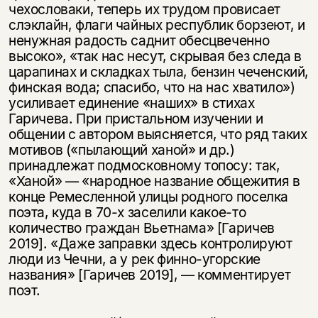
чехословаки, теперь их трудом провисает
слэклайн, флаги чайных республик борзеют, и
ненужная радость саднит обесцвеченно
высоко», «так нас несут, скрывая без следа в
царапинах и складках тыла, бензин чеченский,
финская вода; спасибо, что на нас хватило»)
усиливает единение «наших» в стихах
Гаричева. При пристальном изучении и
общении с автором выясняется, что ряд таких
мотивов («пылающий ханой» и др.)
принадлежат подмосковному топосу: так,
«Ханой» — «народное название общежития в
конце Ремесленной улицы родного поселка
поэта, куда в 70-х заселили какое-то
количество граждан Вьетнама» [Гаричев
2019]. «Даже заправки здесь контролируют
люди из Чечни, а у рек финно-угорские
названия» [Гаричев 2019], — комментирует
поэт.