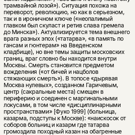
трамвайной лозой»). Ситуация похожа на
переворот, революцию, но как в серьезном,
так и в ироничном ключе («неопалимый
главком был скуласт и ретив слава гремела
до Минска»). Актуализируется тема внешнего
врага разных эпох («татарва», «в память по
гансам и гюнтерам» на Введенском
кладбище), но вне темы защиты московских
границ, враг словно бы находится внутри
Москвы. Смерть становится предметом
вожделения («от бичей и нацболов
стяжающих смерть»). В топосе «дырявая
Москва нулевых», созданном Гаричевым,
центр (сакральные места) смещен в
периферию и соединен с маргинальными
локусами, в том числе «дисциплинарными
пространствами» [Фуко 1999] (больница,
казарма, подступы к Москве): «наискосок от
соборов больниц и казарм где татарва
громоздила походный казан на обагренные