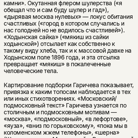
камни». Окутанная флером шулерства («я
обещал что и сам буду шулер и гад»),
«дырявая москва нулевых» — локус обитания
счастливых («город в котором случались и
нас голодней но не водилось счастливей»).
«Ходынская сайка» («мякиш из сайки
ходынской») отсылает как собственно к
такому виду хлеба, так и к массовой давке на
Ходынском поле 1896 года, и эта отсылка
превращает «мякиш» в покалеченные
человеческие тела.
Картирование подборки Гаричева показывает,
привязка к каким топосам наблюдается в тех
или иных стихотворениях. «Московский/
подмосковный текст» Гаричева узнается по
столичным и подмосковным мотивам —
«москва», «подмосковный», «в лефортове»,
«яуза», «вниз по горьковскому», «пока мы в
коломенском жжем телефоны», «шерна»