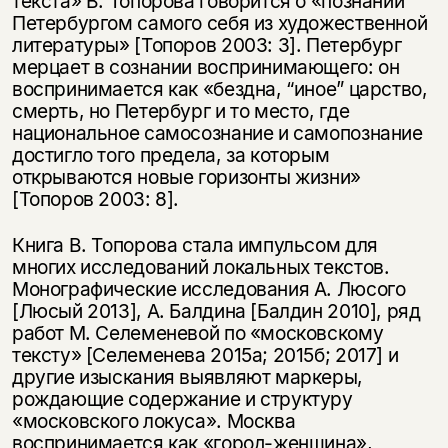
текста» В. Топорова говорится о «познании
Петербургом самого себя из художественной
литературы» [Топоров 2003: 3]. Петербург
мерцает в сознании воспринимающего: он
воспринимается как «бездна, “иное” царство,
смерть, но Петербург и то место, где
национальное самосознание и самопознание
достигло того предела, за которым
открываются новые горизонты жизни»
[Топоров 2003: 8].
Книга В. Топорова стала импульсом для
многих исследований локальных текстов.
Монографические исследования А. Люсого
[Люсый 2013], А. Балдина [Балдин 2010], ряд
работ М. Селеменевой по «московскому
тексту» [Селеменева 2015а; 2015б; 2017] и
другие изыскания выявляют маркеры,
рождающие содержание и структуру
«московского локуса». Москва
воспринимается как «город-женщина»,