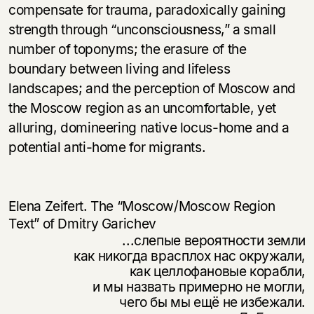
compensate for trauma, paradoxically gaining
strength through “unconsciousness,” a small
number of toponyms; the erasure of the
boundary between living and lifeless
landscapes; and the perception of Moscow and
the Moscow region as an uncomfortable, yet
alluring, domineering native locus-home and a
potential anti-home for migrants.
Elena Zeifert. The “Moscow/Moscow Region
Text” of Dmitry Garichev
...слепые вероятности земли
как никогда врасплох нас окружали,
как целлофановые корабли,
и мы назвать примерно не могли,
чего бы мы ещё не избежали.