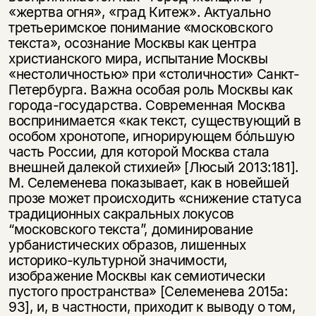
«жертва огня», «град Китеж». Актуально
третьеримское понимание «московского
текста», осознание Москвы как центра
христианского мира, испытание Москвы
«нестоличностью» при «столичности» Санкт-
Петербурга. Важна особая роль Москвы как
города-государства. Современная Москва
воспринимается «как текст, существующий в
особом хронотопе, игнорирующем бóльшую
часть России, для которой Москва стала
внешней далекой стихией» [Люсый 2013:181].
М. Селеменева показывает, как в новейшей
прозе может происходить «снижение статуса
традиционных сакральных локусов
“московского текста”, доминирование
урбанистических образов, лишенных
историко-культурной значимости,
изображение Москвы как семиотически
пустого пространства» [Селеменева 2015a:
93], и, в частности, приходит к выводу о том,