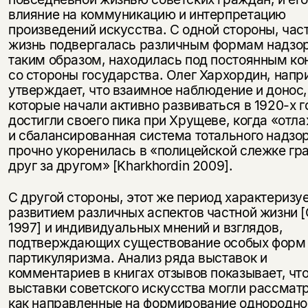
влияние на коммуникацию и интерпретацию
произведений искусства. С одной стороны, час
жизнь подвергалась различным формам надзор
таким образом, находилась под постоянным к
со стороны государства. Олег Хархордин, напр
утверждает, что взаимное наблюдение и донос,
которые начали активно развиваться в 1920-х г
достигли своего пика при Хрущеве, когда «отл
и сбалансированная система тотального надзо
прочно укоренилась в «полицейской слежке гр
друг за другом» [Kharkhordin 2009].
С другой стороны, этот же период характеризу
развитием различных аспектов частной жизни [
1997] и индивидуальных мнений и взглядов,
подтверждающих существование особых форм
партикуляризма. Анализ ряда выставок и
комментариев в книгах отзывов показывает, что
выставки советского искусства могли рассмат
как направленные на формирование однородно