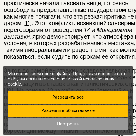
практически начали паковать вещи, готовясь
освободить предоставленные государством сту
как многие полагали, что эта резкая критика не
даром
[11]
. Этот конфликт, возникший одноврем
переговорами о проведении
17-й Молодежной
выставки
, ярко демонстрирует, что атмосфера 
условия, в которых разрабатывалась выставка,
такими либеральными и радостными, как могло
показаться, если судить по срокам ее открытия
За год до самой выставки исследовательская г
Мы используем cookie-файлы. Продолжая использовать
подготовила аналитический обзор «некоторых 
сайт, вы соглашаетесь с
политикой использования
организации выставок в капиталистических стр
cookie
.
[12]
. На основе 40 зарубежных публикаций они
проанализировали успешные международные
Разрешить все
выставки и обсудили возможность переноса на
актуальных идей в советский контекст. Кроме т
Разрешить обязательные
провели три раунда интервью с различными фо
группами и задали ряд вопросов, чтобы опреде
Настроить
корреляции между типами посетителей и их по