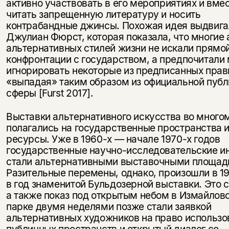
активно участвовать в его мероприятиях и вмес
читать запрещенную литературу и носить
контрабандные джинсы. Похожая идея выдвига
Джулиан Фюрст, которая показала, что многие
альтернативных стилей жизни не искали прямо
конфронтации с государством, а предпочитали
игнорировать некоторые из предписанных прав
«выпадая» таким образом из официальной пуб
сферы [Furst 2017].
Выставки альтернативного искусства во много
полагались на государственные пространства 
ресурсы. Уже в 1960-х — начале 1970-х годов
государственные научно-исследовательские и
стали альтернативными выставочными площад
Разительные перемены, однако, произошли в 19
в год знаменитой Бульдозерной выставки. Это 
а также показ под открытым небом в Измайлов
парке двумя неделями позже стали заявкой
альтернативных художников на право использо
публичных пространств и открытый диалог со