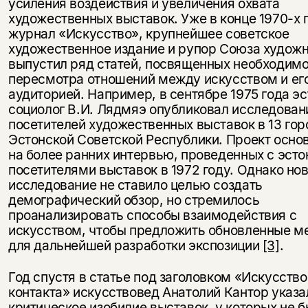
усиления воздействия и увеличения охвата
художественных выставок. Уже в конце 1970-х 
журнал «Искусство», крупнейшее советское
художественное издание и рупор Союза художн
выпустил ряд статей, посвященных необходим
пересмотра отношений между искусством и ег
аудиторией. Например, в сентябре 1975 года э
социолог В.И. Лядмяэ опубликовал исследован
посетителей художественных выставок в 13 гор
Эстонской Советской Республики. Проект осно
на более ранних интервью, проведенных с эст
посетителями выставок в 1972 году. Однако но
исследование не ставило целью создать
демографический обзор, но стремилось
проанализировать способы взаимодействия с
искусством, чтобы предложить обновленные м
для дальнейшей разработки экспозиции
[3]
.
Год спустя в статье под заголовком «Искусство
контакта» искусствовед Анатолий Кантор указа
критическое изобилие выставок, у которых не 