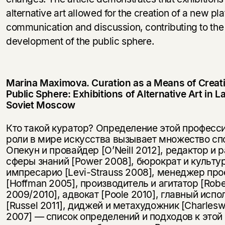
alternative art allowed for the creation of a new pla
communication and discussion, contributing to the
development of the public sphere.
Marina Maximova. Curation as a Means of Creat
Public Sphere: Exhibitions of Alternative Art in L
Soviet Moscow
Кто такой куратор? Определение этой професси
роли в мире искусства вызывает множество сп
Опекун и провайдер [O’Neill 2012], редактор и 
сферы знаний [Power 2008], бюрократ и культу
импресарио [Levi-Strauss 2008], менеджер про
[Hoffman 2005], производитель и агитатор [Robe
2009/2010], адвокат [Poole 2010], главный испо
[Russel 2011], диджей и метахудожник [Charlesw
2007] — список определений и подходов к этой