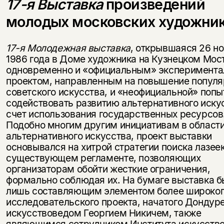
17-я Выставка
произведений
молодых московских художни
17-я Молодежная выставка
, открывшаяся 26 н
1986 года в Доме художника на Кузнецком Мос
одновременно и «официальным» эксперимент
проектом, направленным на повышение популя
советского искусства, и «неофициальной» попы
содействовать развитию альтернативного иску
счет использования государственных ресурсов
Подобно многим другим инициативам в област
альтернативного искусства, проект выставки
основывался на хитрой стратегии поиска лазеек
существующем регламенте, позволяющих
организаторам обойти жесткие ограничения,
формально соблюдая их. На бумаге выставка б
лишь составляющим элементом более широко
исследовательского проекта, начатого Дондур
искусствоведом Георгием Никичем, также