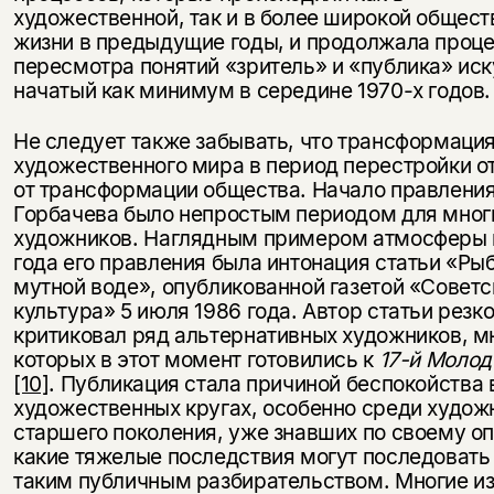
художественной, так и в более широкой общес
жизни в предыдущие годы, и продолжала проц
пересмотра понятий «зритель» и «публика» иск
начатый как минимум в середине 1970-х годов.
Не следует также забывать, что трансформаци
художественного мира в период перестройки о
от трансформации общества. Начало правлени
Горбачева было непростым периодом для мног
художников. Наглядным примером атмосферы 
года его правления была интонация статьи «Рыб
мутной воде», опубликованной газетой «Советс
культура» 5 июля 1986 года. Автор статьи резк
критиковал ряд альтернативных художников, м
которых в этот момент готовились к
17-й Моло
[10]
. Публикация стала причиной беспокойства 
художественных кругах, особенно среди худож
старшего поколения, уже знавших по своему оп
какие тяжелые последствия могут последовать
таким публичным разбирательством. Многие из