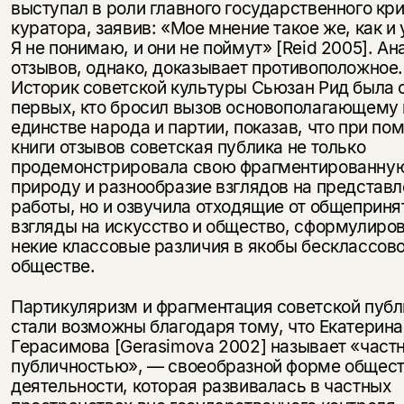
выступал в роли главного государственного кри
куратора, заявив: «Мое мнение такое же, как и 
Я не понимаю, и они не поймут» [Reid 2005]. Ан
отзывов, однако, доказывает противоположное.
Историк советской культуры Сьюзан Рид была 
первых, кто бросил вызов основополагающему
единстве народа и партии, показав, что при по
книги отзывов советская публика не только
продемонстрировала свою фрагментированну
природу и разнообразие взглядов на представ
работы, но и озвучила отходящие от общеприня
Этой книги временно
взгляды на искусство и общество, сформулиро
некие классовые различия в якобы бесклассов
нет в продаже.
Подписка на рассылку
обществе.
Вы можете подписаться на
Раз в неделю мы отправляем рассылку
Партикуляризм и фрагментация советской публ
уведомления, и при поступлении книги
о книгах и событиях «НЛО».
стали возможны благодаря тому, что Екатерина
на склад получить письмо на указанный
За подписку дарим промокод на
Герасимова [Gerasimova 2002] называет «част
электронный адрес.
Эта книга
скидку 15%
публичностью», — своеобразной форме общес
не предназначена для
деятельности, которая развивалась в частных