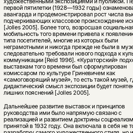
художественными экспозициями и публикой. П
первой пятилетки (1928—1932 годы) ознаменов
авангарда и продемонстрировал рост числа вы
подчеркивающих классовое происхождение ис
[Jolles 2005]. Более того, возросшая социальна
мобильность того времени привела к появлени
типа посетителей, многие из которых были
неграмотными и никогда прежде не были в музе
следовательно требовали нового подхода к кул
коммуникации [Reid 1996]. «Кураторский» подх
выставкам того времени был сформулирован
комиссаром по культуре Гриневичем как
«самоговорящий музей», то есть такой музей, г
дидактический смысл экспозиции будет понятен
лишних пояснений [Jolles 2005].
Дальнейшее развитие выставок и принципов
руководства ими было напрямую связано с
реализацией и развитием доктрины соцреализм
принятой в 1932 году. Она включала в себя не 
разработку самого художественного стиля, но 