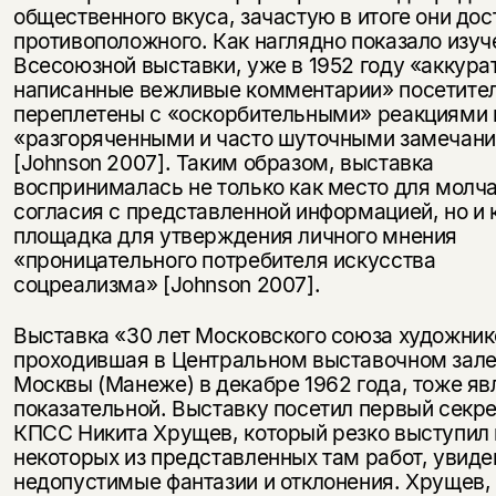
общественного вкуса, зачастую в итоге они дос
противоположного. Как наглядно показало изуч
Всесоюзной выставки, уже в 1952 году «аккура
написанные вежливые комментарии» посетите
переплетены с «оскорбительными» реакциями 
«разгоряченными и часто шуточными замечан
[Johnson 2007]. Таким образом, выставка
воспринималась не только как место для молч
согласия с представленной информацией, но и 
площадка для утверждения личного мнения
«проницательного потребителя искусства
соцреализма» [Johnson 2007].
Выставка «30 лет Московского союза художник
проходившая в Центральном выставочном зал
Москвы (Манеже) в декабре 1962 года, тоже яв
показательной. Выставку посетил первый секр
КПСС Никита Хрущев, который резко выступил
некоторых из представленных там работ, увиде
недопустимые фантазии и отклонения. Хрущев, 