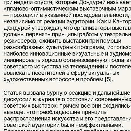
три недели спустя, которые Дондурей называе
«планово-оптимистическим выставочным мар
— проходили в указанной последовательности,
независимо от реакции аудитории. Как и Кантор
Дондурей утверждал, что организаторы выстав
должны перенять принципы работы у театраль
режиссеров, оживить выставки при помощи
разнообразных культурных программ, использ
наиболее инновационные визуальные и аудиом
инициировать хорошо организованную пропага
советского искусства на телевидении и постеп
вовлекать посетителей в сферу актуальных
художественных вопросов и проблем
[5]
.
Статья вызвала бурную реакцию и дальнейшие
дискуссии в журнале о состоянии современны
советских выставок, причем все они сходились
выводе, что преобладающие принципы
распространения искусства и его представлен
советской аудитории были неэффективными.