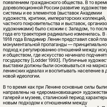
появлением гражданского общества. В то время
дореволюционной России развитие художестве
системы и ее элементов (выставок Академии
художеств, критики, императорских коллекций,
частного покровительства и выставок, организ
художниками) было схожим с Западом, то после
года его траектория радикально изменилась. В
1918 года Владимир Ленин представил свой пл
монументальной пропаганды — принципиально
подход к регулированию отношений между иск
и обществом, где искусство начинало подчинят
государству [Lodder 1993]. Публичные художе
выставки должны были основываться на маркс
ленинских идеалах и воспитывать население в 
новой идеологии.
В то время как при Ленине основные силы были
направлены на «деромановизацию» художеств
галерей и музеев, сталинский период характер
новым подходом к отношениям между