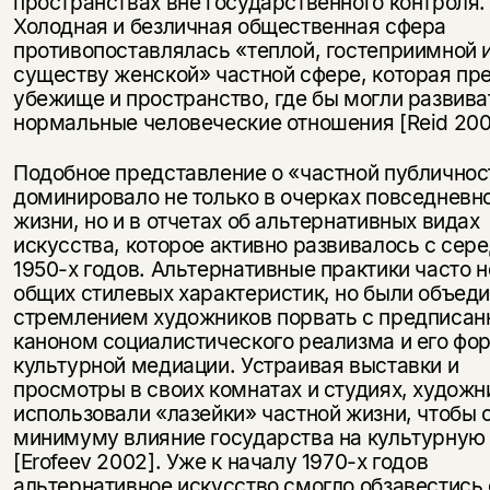
пространствах вне государственного контроля.
несовершеннолетних
Холодная и безличная общественная сфера
противопоставлялась «теплой, гостеприимной и
Скажите, пожалуйста,
Я соглашаюсь с
Политикой конфиденциальности
существу женской» частной сфере, которая пр
вам уже исполнилось 18 лет?
Я соглашаюсь с
Политикой конфиденциальности
убежище и пространство, где бы могли развива
нормальные человеческие отношения [Reid 200
подписаться
да
подписаться
Подобное представление о «частной публичнос
доминировало не только в очерках повседневн
нет, вернуться назад
жизни, но и в отчетах об альтернативных видах
искусства, которое активно развивалось с сер
1950-х годов. Альтернативные практики часто 
общих стилевых характеристик, но были объед
стремлением художников порвать с предписа
каноном социалистического реализма и его фо
культурной медиации. Устраивая выставки и
просмотры в своих комнатах и студиях, художн
использовали «лазейки» частной жизни, чтобы 
минимуму влияние государства на культурную
[Erofeev 2002]. Уже к началу 1970-х годов
альтернативное искусство смогло обзавестись