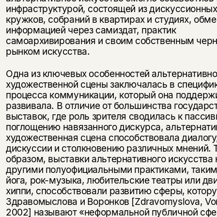
инфраструктурой, состоящей из дискуссионны
кружков, собраний в квартирах и студиях, обм
информацией через самиздат, практик
самоархивирования и своим собственным чер
рынком искусства.
Одна из ключевых особенностей альтернативн
художественной сцены заключалась в специфи
процесса коммуникации, который она поддерж
развивала. В отличие от большинства государс
выставок, где роль зрителя сводилась к пасси
поглощению навязанного дискурса, альтернати
художественная сцена способствовала диалогу
дискуссии и столкновению различных мнений. 
образом, выставки альтернативного искусства 
другими полуофициальными практиками, таким
йога, рок-музыка, любительские театры или д
хиппи, способствовали развитию сферы, котор
Здравомыслова и Воронков [Zdravomyslova, Vo
2002] называют «неформальной публичной сфе