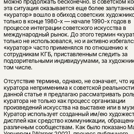
можно продолжать бесконечно. В советском ко
эта ситуация оказывается еще более запутанно
«куратор» вошло в обиход советских художник
только в конце 1980-х — начале 1990-х годов в
процессе интеграции советского искусства в
международный рынок. До этого термин «кура
только не использовался, но и активно избегал
«куратор» часто применялся по отношению к
сотрудникам КГБ, приставленным следить за
подозрительными индивидуумами, за художни
том числе.
Отсутствие термина, однако, не означает, что и
куратора неприменима к советской реальности
данной статье я предлагаю рассматривать рол
куратора не только как процесс организации
произведений искусства на выставке или в муз
Куратор использует созданный им/ею художес
дисплей как средство коммуникации, обращени
различным сообществам. Как было показано М
Уорнером [Warner 2002], процесс публичного