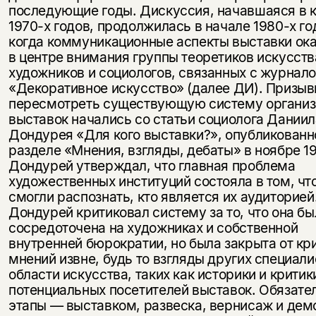
последующие годы. Дискуссия, начавшаяся в 
1970-х годов, продолжилась в начале 1980-х го
когда коммуникационные аспекты выставки ок
в центре внимания группы теоретиков искусств
художников и социологов, связанных с журнал
«Декоративное искусство» (далее ДИ). Призы
пересмотреть существующую систему организ
выставок начались со статьи социолога Даниил
Дондурея «Для кого выставки?», опубликованн
разделе «Мнения, взгляды, дебаты» в ноябре 19
Дондурей утверждал, что главная проблема
художественных институций состояла в том, что
смогли распознать, кто является их аудиторией
Дондурей критиковал систему за то, что она бы
сосредоточена на художниках и собственной
внутренней бюрократии, но была закрыта от кр
мнений извне, будь то взгляды других специали
области искусства, таких как историки и критик
потенциальных посетителей выставок. Обязате
этапы — выставком, развеска, вернисаж и дем