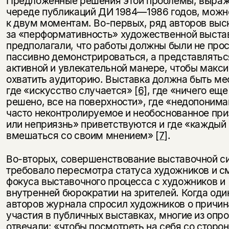
Предложенные решения этой проблемы, выраж
череде публикаций ДИ 1984—1986 годов, можн
к двум моментам. Во-первых, ряд авторов выс
за «перформативность» художественной выста
предполагали, что работы должны были не про
пассивно демонстрироваться, а представлятьс
активной и увлекательной манере, чтобы макс
охватить аудиторию. Выставка должна быть ме
где «искусство случается»
[6]
, где «ничего еще
решено, все на поверхности», где «недопонима
часто неконтролируемое и необоснованное при
или неприязнь» приветствуются и где «каждый
вмешаться со своим мнением»
[7]
.
Во-вторых, совершенствование выставочной с
требовало пересмотра статуса художников и 
фокуса выставочного процесса с художников и
внутренней бюрократии на зрителей. Когда оди
авторов журнала спросил художников о причин
участия в публичных выставках, многие из оп
отвечали: «чтобы посмотреть на себя со сторо