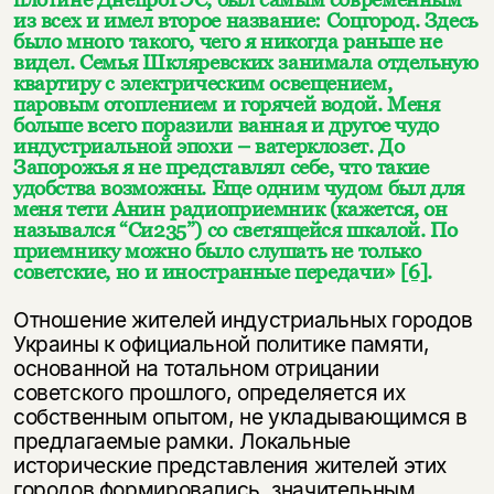
из всех и имел второе название: Соцгород. Здесь
было много такого, чего я никогда раньше не
видел. Семья Шкляревских занимала отдельную
квартиру с электрическим освещением,
паровым отоплением и горячей водой. Меня
больше всего поразили ванная и другое чудо
индустриальной эпохи – ватерклозет. До
Запорожья я не представлял себе, что такие
удобства возможны. Еще одним чудом был для
меня тети Анин радиоприемник (кажется, он
назывался “Си235”) со светящейся шкалой. По
приемнику можно было слушать не только
советские, но и иностранные передачи»
[6]
.
Отношение жителей индустриальных городов
Украины к официальной политике памяти,
основанной на тотальном отрицании
советского прошлого, определяется их
собственным опытом, не укладывающимся в
предлагаемые рамки. Локальные
исторические представления жителей этих
городов формировались, значительным