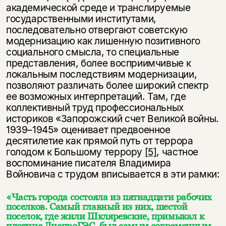
академической среде и транслируемые
государственными институтами,
последовательно отвергают советскую
модернизацию как лишенную позитивного
социального смысла, то специальные
представления, более восприимчивые к
локальным последствиям модернизации,
позволяют различать более широкий спектр
ее возможных интерпретаций. Там, где
коллективный труд профессиональных
историков «Запорожский счет Великой войны.
1939–1945» оценивает предвоенное
десятилетие как прямой путь от террора
голодом к Большому террору
[5]
, частное
воспоминание писателя Владимира
Войновича с трудом вписывается в эти рамки:
«Часть города состояла из пятнадцати рабочих
поселков. Самый главный из них, шестой
поселок, где жили Шкляревские, примыкал к
плотине ДнепроГЭС, был самым современным