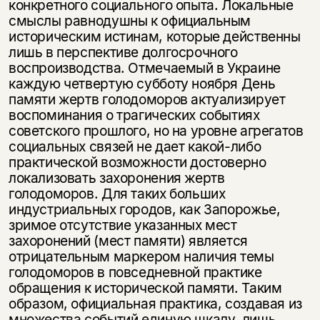
конкретного социального опыта. Локальные
смыслы равнодушны к официальным
историческим истинам, которые действенны
лишь в перспективе долгосрочного
воспроизводства. Отмечаемый в Украине
каждую четвертую субботу ноября День
памяти жертв голодоморов актуализирует
воспоминания о трагических событиях
советского прошлого, но на уровне агрегатов
социальных связей не дает какой-либо
практической возможности достоверно
локализовать захоронения жертв
голодоморов. Для таких больших
индустриальных городов, как Запорожье,
зримое отсутствие указанных мест
захоронений (мест памяти) является
отрицательным маркером наличия темы
голодоморов в повседневной практике
обращения к исторической памяти. Таким
образом, официальная практика, создавая из
множества событий единую шкалу, лишь