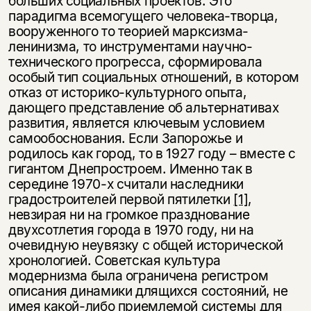
больших социальных проектов. Это
парадигма всемогущего человека-творца,
вооруженного то теорией марксизма-
ленинизма, то инструментами научно-
технического прогресса, сформировала
особый тип социальных отношений, в котором
отказ от историко-культурного опыта,
дающего представление об альтернативах
развития, является ключевым условием
самообоснования. Если Запорожье и
родилось как город, то в 1927 году – вместе с
гигантом Днепростроем. Именно так в
середине 1970-х считали наследники
градостроителей первой пятилетки
[1]
,
невзирая ни на громкое празднование
двухсотлетия города в 1970 году, ни на
очевидную неувязку с общей исторической
хронологией. Советская культура
модернизма была ограничена регистром
описания динамики длящихся состояний, не
имея какой-либо приемлемой системы для