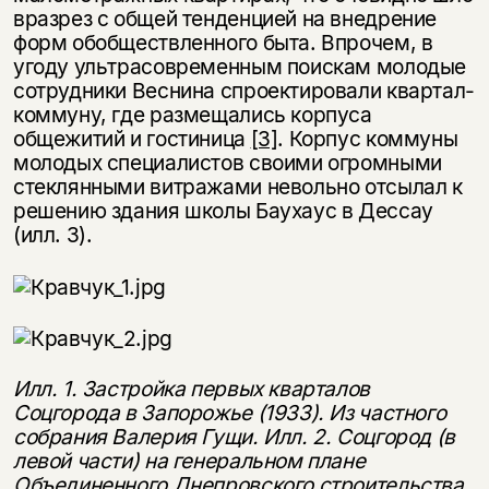
несовершеннолетних
вразрез с общей тенденцией на внедрение
форм обобществленного быта. Впрочем, в
Скажите, пожалуйста,
угоду ультрасовременным поискам молодые
Я соглашаюсь с
Политикой конфиденциальности
вам уже исполнилось 18 лет?
Я соглашаюсь с
Политикой конфиденциальности
сотрудники Веснина спроектировали квартал-
коммуну, где размещались корпуса
общежитий и гостиница
[3]
. Корпус коммуны
подписаться
да
подписаться
молодых специалистов своими огромными
стеклянными витражами невольно отсылал к
нет, вернуться назад
решению здания школы Баухаус в Дессау
(илл. 3).
Илл. 1. Застройка первых кварталов
Соцгорода в Запорожье (1933). Из частного
собрания Валерия Гущи. Илл. 2. Соцгород (в
левой части) на генеральном плане
Объединенного Днепровского строительства