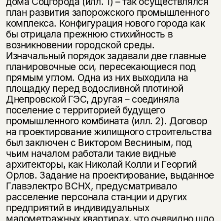
дома Соцгорода (илл. 1) – так осуществлялся
план развития запорожского промышленного
комплекса. Конфигурация нового города как
бы отрицала прежнюю стихийность в
возникновении городской среды.
Изначальный порядок задавали две главные
планировочные оси, пересекающиеся под
прямым углом. Одна из них выходила на
площадку перед водосливной плотиной
Днепровской ГЭС, другая – соединяла
поселение с территорией будущего
промышленного комбината (илл. 2). Договор
Этой книги временно
на проектирование жилищного строительства
нет в продаже.
Подписка на рассылку
был заключен с Виктором Весниным, под
чьим началом работали такие видные
Вы можете подписаться на
архитекторы, как Николай Колли и Георгий
Раз в неделю мы отправляем рассылку
уведомления, и при поступлении книги
о книгах и событиях «НЛО».
Орлов. Задание на проектирование, выданное
на склад получить письмо на указанный
Главэлектро ВСНХ, предусматривало
За подписку дарим промокод на
электронный адрес.
расселение персонала станции и других
Эта книга
скидку 15%
предприятий в индивидуальных
не предназначена для
малометражных квартирах, что очевидно шло