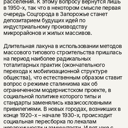
расселения. К этому вопросу вернутся лишь
в 1950-х, так что в некотором смысле первая
очередь Соцгорода в Запорожье станет
депозитарием будущих идей по
индустриальному производству
микрорайонов и жилых массивов.
Длительная лакуна в использовании методов
массового типового строительства пришлась
на период наиболее радикальных
тоталитарных практик (окончательного
перехода к мобилизационной структуре
общества), что естественным образом ставит
вопрос о режиме сталинизма как об
ограниченном модернистском проекте, в
социальной политике которого типы и
стандарты заменялись квазисословными
привилегиями. В новых городах, возникших в
конце 1920-х – начале 1930-х, происходит
социальная пересборка по лекалам
иерархичности и замкнутости. И вот уже с