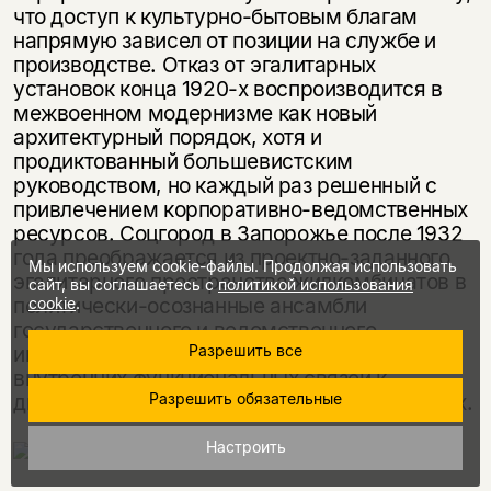
что доступ к культурно-бытовым благам
напрямую зависел от позиции на службе и
производстве. Отказ от эгалитарных
установок конца 1920-х воспроизводится в
межвоенном модернизме как новый
архитектурный порядок, хотя и
продиктованный большевистским
руководством, но каждый раз решенный с
привлечением корпоративно-ведомственных
ресурсов. Соцгород в Запорожье после 1932
года преображается из проектно-заданного
Мы используем cookie-файлы. Продолжая использовать
эгалитарного пространства жилкомбинатов в
сайт, вы соглашаетесь с
политикой использования
политически-осознанные ансамбли
cookie
.
государственного и ведомственного
интереса, с резким переходом от динамики
Разрешить все
внутренних функциональных связей к
динамике связей визуально-композиционных.
Разрешить обязательные
Настроить