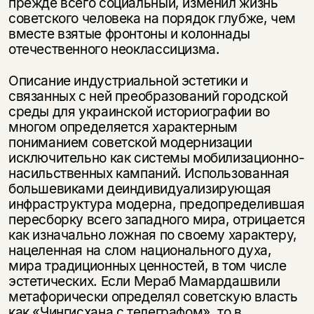
прежде всего социальный, изменил жизнь
советского человека на порядок глубже, чем
вместе взятые фронтоны и колоннады
отечественного неоклассицизма.
Описание индустриальной эстетики и
связанных с ней преобразований городской
среды для украинской историографии во
многом определяется характерным
пониманием советской модернизации
исключительно как системы мобилизационно-
насильственных кампаний. Использованная
большевиками деиндивидуализирующая
инфраструктура модерна, предопределившая
пересборку всего западного мира, отрицается
как изначально ложная по своему характеру,
нацеленная на слом национального духа,
мира традиционных ценностей, в том числе
эстетических. Если Мераб Мамардашвили
метафорически определял советскую власть
как «Чингисхана с телеграфом», то в