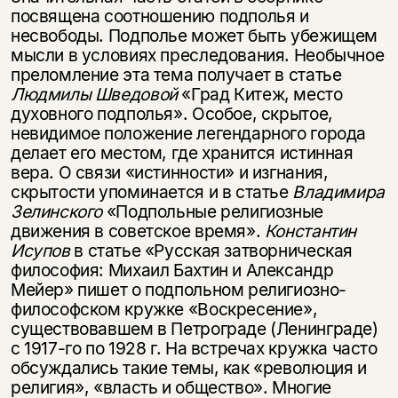
посвящена соотношению подполья и
несвободы. Подполье может быть убежищем
мысли в условиях преследования. Необычное
преломление эта тема получает в статье
Людмилы Шведовой
«Град Китеж, место
духовного подполья». Особое, скрытое,
невидимое положение легендарного города
делает его местом, где хранится истинная
вера. О связи «истинности» и изгнания,
скрытости упоминается и в статье
Владимира
Зелинского
«Подпольные религиозные
движения в советское время».
Константин
Исупов
в статье «Русская затворническая
философия: Михаил Бахтин и Александр
Мейер» пишет о подпольном религиозно-
философском кружке «Воскресение»,
существовавшем в Петрограде (Ленинграде)
с 1917-го по 1928 г. На встречах кружка часто
обсуждались такие темы, как «революция и
религия», «власть и общество». Многие