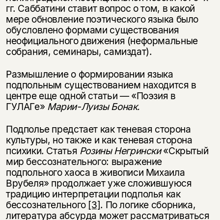
гг. Саббатини ставит вопрос о том, в какой
мере обновление поэтического языка было
обусловлено формами существования
неофициального движения (неформальные
собрания, семинары, самиздат).
Размышление о формировании языка
подпольным существованием находится в
центре еще одной статьи — «Поэзия в
ГУЛАГе»
Марии-Луизы Бонак.
Подполье предстает как теневая сторона
культуры, но также и как теневая сторона
психики. Статья
Розины Негрински
«Скрытый
мир бессознательного: выражение
подпольного хаоса в живописи Михаила
Врубеля» продолжает уже сложившуюся
традицию интерпретации подполья как
бессознательного
[3]
. По логике сборника,
литература абсурда может рассматриваться