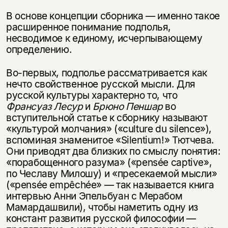
В основе концепции сборника — именно такое
расширенное понимание подполья,
несводимое к единому, исчерпывающему
определению.
Во-первых, подполье рассматривается как
нечто свойственное русской мысли. Для
русской культуры характерно то, что
Франсуаз Лесур
и
Брюно Пеншар
во
вступительной статье к сборнику называют
«культурой молчания» («culture du silence»),
вспоминая знаменитое «Silentium!» Тютчева.
Они приводят два близких по смыслу понятия:
«порабощенного разума» («pensée captive»,
по Чеславу Милошу) и «пресекаемой мысли»
(«pensée empêchée» — так называется книга
интервью Анни Эпельбуан с Мерабом
Мамардашвили), чтобы наметить одну из
констант развития русской философии —