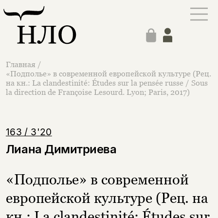
Главная
/
«Подполье» в современной европейской культуре (Рец.
на кн.: La clandestinité: Études sur la pensée russe / Sous
la direction de Françoise Lesourd. Lyon; Paris, 2017)
163 / 3'20
Лиана Димитриева
«Подполье» в современной
европейской культуре (Рец. на
кн.: La clandestinité: Études sur