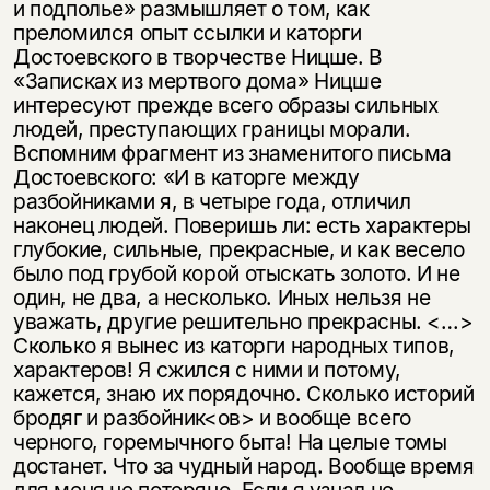
и подполье» размышляет о том, как
преломился опыт ссылки и каторги
Достоевского в творчестве Ницше. В
«Записках из мертвого дома» Ницше
интересуют прежде всего образы сильных
людей, преступающих границы морали.
Вспомним фрагмент из знаменитого письма
Достоевского: «И в каторге между
разбойниками я, в четыре года, отличил
наконец людей. Поверишь ли: есть характеры
глубокие, сильные, прекрасные, и как весело
было под грубой корой отыскать золото. И не
один, не два, а несколько. Иных нельзя не
уважать, другие решительно прекрасны. <…>
Сколько я вынес из каторги народных типов,
характеров! Я сжился с ними и потому,
кажется, знаю их порядочно. Сколько историй
бродяг и разбойник<ов> и вообще всего
Этой книги временно
черного, горемычного быта! На целые томы
нет в продаже.
Подписка на рассылку
достанет. Что за чудный народ. Вообще время