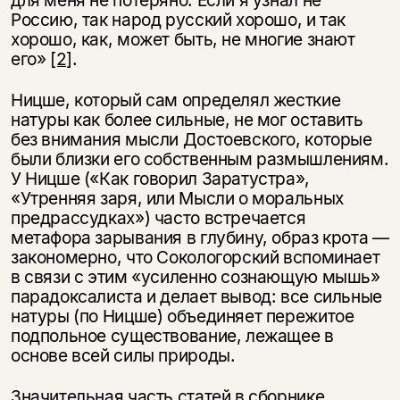
для меня не потеряно. Если я узнал не
Россию, так народ русский хорошо, и так
Вы можете подписаться на
Раз в неделю мы отправляем рассылку
хорошо, как, может быть, не многие знают
уведомления, и при поступлении книги
о книгах и событиях «НЛО».
на склад получить письмо на указанный
его»
[2]
.
За подписку дарим промокод на
электронный адрес.
Эта книга
скидку 15%
Ницше, который сам определял жесткие
не предназначена для
натуры как более сильные, не мог оставить
несовершеннолетних
без внимания мысли Достоевского, которые
были близки его собственным размышлениям.
Скажите, пожалуйста,
У Ницше («Как говорил Заратустра»,
Я соглашаюсь с
Политикой конфиденциальности
вам уже исполнилось 18 лет?
Я соглашаюсь с
Политикой конфиденциальности
«Утренняя заря, или Мысли о моральных
предрассудках») часто встречается
метафора зарывания в глубину, образ крота —
подписаться
да
подписаться
закономерно, что Сокологорский вспоминает
в связи с этим «усиленно сознающую мышь»
нет, вернуться назад
парадоксалиста и делает вывод: все сильные
натуры (по Ницше) объединяет пережитое
подпольное существование, лежащее в
основе всей силы природы.
Значительная часть статей в сборнике