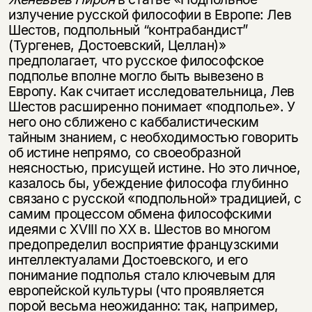
излучение русской философии в Европе: Лев
Шестов, подпольный “контрабандист”
(Тургенев, Достоевский, Целлан)»
предполагает, что русское философское
подполье вполне могло быть вывезено в
Европу. Как считает исследовательница, Лев
Шестов расширенно понимает «подполье». У
него оно сближено с каббалистическим
тайным знанием, с необходимостью говорить
об истине непрямо, со своеобразной
неясностью, присущей истине. Но это личное,
казалось бы, убеждение философа глубинно
связано с русской «подпольной» традицией, с
самим процессом обмена философскими
идеями с XVIII по XX в. Шестов во многом
предопределил восприятие французскими
интеллектуалами Достоевского, и его
понимание подполья стало ключевым для
европейской культуры (что проявляется
порой весьма неожиданно: так, например,