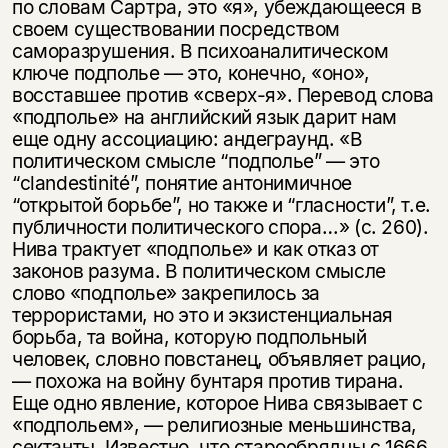
по словам Сартра, это «я», убеждающееся в
своем существовании посредством
саморазрушения. В психоаналитическом
ключе подполье — это, конечно, «оно»,
восставшее против «сверх-я». Перевод слова
«подполье» на английский язык дарит нам
еще одну ассоциацию: андеграунд. «В
политическом смысле “подполье” — это
“clandestinité”, понятие антонимичное
“открытой борьбе”, но также и “гласности”, т.е.
публичности политического спора…» (с. 260).
Нива трактует «подполье» и как отказ от
законов разума. В политическом смысле
слово «подполье» закрепилось за
террористами, но это и экзистенциальная
борьба, та война, которую подпольный
человек, словно повстанец, объявляет рацио,
— похожа на войну бунтаря против тирана.
Еще одно явление, которое Нива связывает с
«подпольем», — религиозные меньшинства,
сектанты. Известно, что старообрядцы с 1666