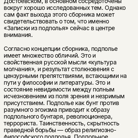
Достоевском, в основном сосредоточены
вокруг хорошо исследованных тем. Однако
сам факт выхода этого сборника может
свидетельствовать о том, что именно
«Записки из подполья» сейчас в центре
внимания.
Согласно концепции сборника, подполье
имеет множество обличий. Это и
свойственная русской мысли «культура
молчания», и результат столкновения с
цензурными препятствиями, встающими на
пути у философии и литературы. Это и
состояние невидимости между полным
исчезновением из поля зрения и незримым
присутствием. Подполье как бунт против
разумного эгоизма приводит к образу
подпольного бунтаря, революционера,
террориста. Таинственность, скрытность
праведной борьбы — образ религиозно-
философского подполья. Подпольное