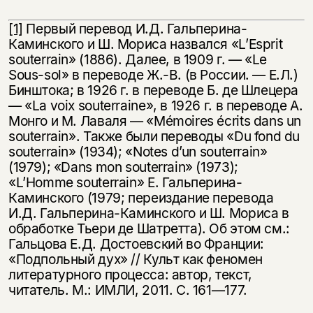
[1]
Первый перевод И.Д. Гальперина-
Каминского и Ш. Мориса назвался «L’Esprit
souterrain» (1886). Далее, в 1909 г. — «Le
Sous-sol» в переводе Ж.-В. (в России. — Е.Л.)
Бинштока; в 1926 г. в переводе Б. де Шлецера
— «La voix souterraine», в 1926 г. в переводе А.
Монго и М. Лаваля — «Mémoires écrits dans un
souterrain». Также были переводы «Du fond du
souterrain» (1934); «Notes d’un souterrain»
(1979); «Dans mon souterrain» (1973);
«L’Homme souterrain» Е. Гальперина-
Каминского (1979; переиздание перевода
И.Д. Гальперина-Каминского и Ш. Мориса в
обработке Тьери де Шатретта). Об этом см.:
Гальцова Е.Д. Достоевский во Франции:
«Подпольный дух» // Культ как феномен
литературного процесса: автор, текст,
читатель. М.: ИМЛИ, 2011. С. 161—177.