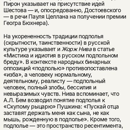
Пирон указывает на присутствие идей
Шестова — и, опосредованно, Достоевского
— в речи Пауля Целлана на получении премии
Геогра Бюхнера).
На укорененность традиции подполья
(скрытности, таинственности) в русской
культуре указывает и
Жорж Нива
в статье
«Мистика и идиотия в русском подпольном
бреду». В контексте народных бинарных
оппозиций «подполью» противопоставлена
«изба», а человеку нормальному,
деятельному, реалисту — подпольный
человек, полный злобы, бессилия и
невыразимых чувств. Нива вспоминает, что
А.Л. Бем возводил понятие подполья к
«Скупому рыцарю» Пушкина: «Пускай отца
заставят держать меня как сына, не как
мышь, рожденную в подполье». Кроме того,
подполье — это пространство ресентимента,