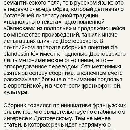
семантического поля, то в русском языке это
в первую очередь образ, который дал начало
богатейшей литературной традиции
«подпольного текста», вдохновленной
«Записками из подполья» и продолжающейся
во множестве произведений, так или иначе
испытавших влияние Достоевского. В
понятийном аппарате сборника понятие «la
clandestinité» имеет к подполью Достоевского
лишь метонимическое отношение, и то —
опосредованное переводом. Эта метонимия,
взятая за основу сборника, в конечном счете
рассказывает больше о понимании подполья
в европейской, и в частности франкофонной,
культуре.
Сборник появился по инициативе французских
славистов, что свидетельствует о стабильном
интересе к Достоевскому. Тем не менее
статьи, в которых речь идет напрямую о