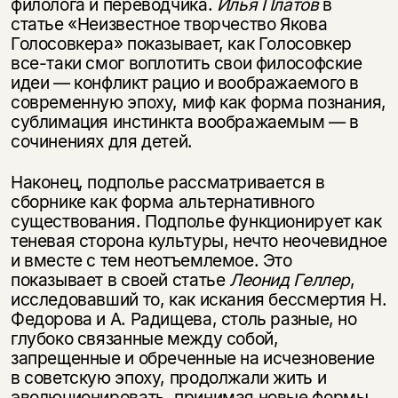
филолога и переводчика.
Илья Платов
в
статье «Неизвестное творчество Якова
Голосовкера» показывает, как Голосовкер
все-таки смог воплотить свои философские
идеи — конфликт рацио и воображаемого в
современную эпоху, миф как форма познания,
сублимация инстинкта воображаемым — в
сочинениях для детей.
Наконец, подполье рассматривается в
сборнике как форма альтернативного
существования. Подполье функционирует как
теневая сторона культуры, нечто неочевидное
и вместе с тем неотъемлемое. Это
показывает в своей статье
Леонид Геллер
,
исследовавший то, как искания бессмертия Н.
Федорова и А. Радищева, столь разные, но
глубоко связанные между собой,
запрещенные и обреченные на исчезновение
в советскую эпоху, продолжали жить и
эволюционировать, принимая новые формы.