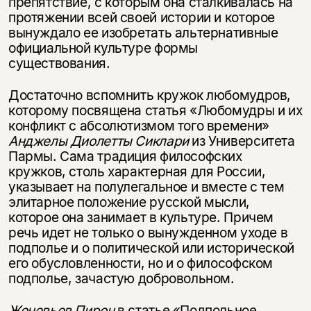
препятствие, с которым она сталкивалась на
протяжении всей своей истории и которое
вынуждало ее изобретать альтернативные
официальной культуре формы
существования.
Достаточно вспомнить кружок любомудров,
которому посвящена статья «Любомудры и их
конфликт с абсолютизмом того времени»
Анджелы Диолетты
Сиклари
из Университета
Пармы. Сама традиция философских
кружков, столь характерная для России,
указывает на полулегальное и вместе с тем
элитарное положение русской мысли,
которое она занимает в культуре. Причем
речь идет не только о вынужденном уходе в
подполье и о политической или исторической
его обусловленности, но и о философском
подполье, зачастую добровольном.
Женевьев Пирон
в статье «Подпольное