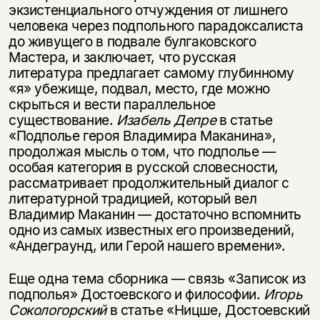
экзистенциального отчуждения от лишнего
человека через подпольного парадоксалиста
до живущего в подвале булгаковского
Мастера, и заключает, что русская
литература предлагает самому глубинному
«я» убежище, подвал, место, где можно
скрыться и вести параллельное
существование.
Изабель Депре
в статье
«Подполье героя Владимира Маканина»,
продолжая мысль о том, что подполье —
особая категория в русской словесности,
рассматривает продолжительный диалог с
литературной традицией, который вел
Владимир Маканин — достаточно вспомнить
одно из самых известных его произведений,
«Андеграунд, или Герой нашего времени».
Еще одна тема сборника — связь «Записок из
подполья» Достоевского и философии.
Игорь
Сокологорский
в статье «Ницше, Достоевский