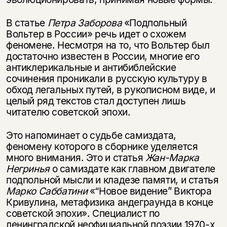
В статье
Петра Заборова
«Подпольный
Вольтер в России» речь идет о схожем
феномене. Несмотря на то, что Вольтер был
достаточно известен в России, многие его
антиклерикальные и антибиблейские
сочинения проникали в русскую культуру в
обход легальных путей, в рукописном виде, и
целый ряд текстов стал доступен лишь
читателю советской эпохи.
Это напоминает о судьбе самиздата,
феномену которого в сборнике уделяется
много внимания. Это и статья
Жан-Марка
Негринья
о самиздате как главном двигателе
подпольной мысли и кладезе памяти, и статья
Марко Саббатини
«“Новое видение” Виктора
Кривулина, метафизика андеграунда в конце
советской эпохи». Специалист по
ленинградской неофициальной поэзии 1970-х