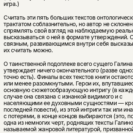
игра.)
Считать эти пять больших текстов онтологичес
трактатом соблазнительно, но автор не склонен
спрямлять свой взгляд на наблюдаемую реаль
высказываться о ней в формате утверждений. 
связным, развивающимся внутри себя высказ
их считать можно.
О таинственной подоплеке всего сущего Галина
утверждает ничего окончательного (разве одно:
точно есть). Финалы всех текстов книги остают
или менее разомкнутыми. Герои их, впутавшие
основную сюжетообразующую интригу (в каж
случае она связана с изнанкой видимого и с
населяющими ее духовными сущностями — кр
последней повести), из этой интриги так или ина
с потерями, в конце концов выбираются (это, п
одна из немногих черт, роднящих тексты Галино
называемой жанровой литературой, призванной