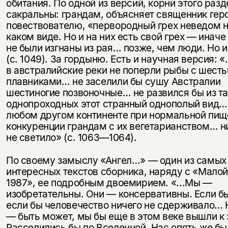
обитания. По одной из версий, корни этого раз
сакральны: грандам, объясняет священник гер
повествователю, «первородный грех неведом н
каком виде. Но и на них есть свой грех — иначе
не были изгнаны из рая… позже, чем люди. Но 
(с. 1049). За гордыню. Есть и научная версия: 
в австралийские реки не поперли рыбы с шест
плавниками… не заселили бы сушу Австралии
шестиногие позвоночные… не развился бы из 
однопроходных этот странный однополый вид…
любом другом континенте при нормальной пищ
конкуренции грандам с их вегетарианством… н
не светило» (с. 1063—1064).
По своему замыслу «Ангел…» — один из самых
интересных текстов сборника, наряду с «Малой
1987», ее подробным двоемирием. «...Мы —
изобретательны. Они — консервативны. Если бы
если бы человечество ничего не сдерживало… 
— быть может, мы бы еще в этом веке вышли к 
Расселились бы по Вселенной. Нас опять же бы