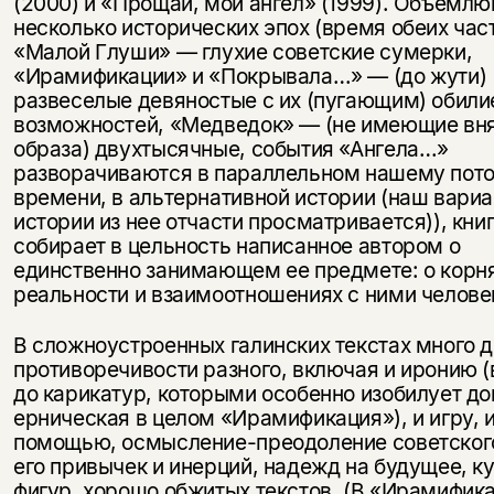
(2000) и «Прощай, мой ангел» (1999). Объемл
несколько исторических эпох (время обеих час
«Малой Глуши» — глухие советские сумерки,
«Ирамификации» и «Покрывала…» — (до жути)
развеселые девяностые с их (пугающим) обил
возможностей, «Медведок» — (не имеющие вн
образа) двухтысячные, события «Ангела…»
разворачиваются в параллельном нашему пот
времени, в альтернативной истории (наш вариа
истории из нее отчасти просматривается)), кни
собирает в цельность написанное автором о
единственно занимающем ее предмете: о корн
реальности и взаимоотношениях с ними челове
В сложноустроенных галинских текстах много д
противоречивости разного, включая и иронию (
до карикатур, которыми особенно изобилует д
ерническая в целом «Ирамификация»), и игру, и
помощью, осмысление-преодоление советског
его привычек и инерций, надежд на будущее, к
фигур, хорошо обжитых текстов. (В «Ирамифик