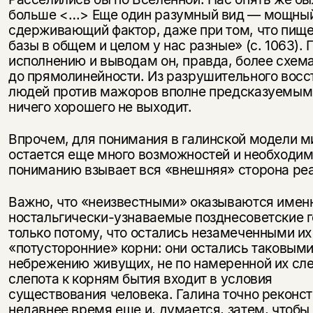
больше <…> Еще один разумный вид — мощны
сдерживающий фактор, даже при том, что пищ
базы в общем и целом у нас разные» (с. 1063). 
исполнению и выводам он, правда, более схем
до прямолинейности. Из разрушительного восс
людей против мажоров вполне предсказуемым
ничего хорошего не выходит.
Впрочем, для понимания в галинской модели м
остается еще много возможностей и необходим
пониманию взывает вся «внешняя» сторона ре
Важно, что «неизвестными» оказываются имен
ностальгически-узнаваемые позднесоветские г
только потому, что остались незамеченными их
«потусторонние» корни: они остались таковыми
небрежению живущих, не по намеренной их сл
слепота к корням бытия входит в условия
существования человека. Галина точно реконс
недавнее время еще и, думается, затем, чтобы