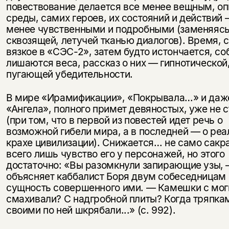
повествование делается все менее вещным, о
среды, самих героев, их состояний и действий 
менее чувственными и подробными (заменяяс
сквозящей, летучей тканью диалогов). Время, 
вязкое в «СЭС-2», затем будто истончается, со
лишаются веса, рассказ о них — гипнотической
пугающей убедительности.
В мире «Ирамификации», «Покрывала…» и даж
«Ангела», полного примет девяностых, уже не 
(при том, что в первой из повестей идет речь о
возможной гибели мира, а в последней — о ре
крахе цивилизации). Снижается… не само сакр
всего лишь чувство его у персонажей, но этого
достаточно: «Вы разомкнули запирающие узы,
объясняет каббалист Боря двум собеседницам
сущность совершенного ими. — Камешки с мог
смахивали? С надгробной плиты? Когда тряпка
своими по ней шкрябали...» (с. 992).