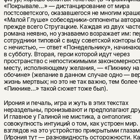
«Покрывале…» — дистанцирование от мира
постсоветского, оказавшегося не многим краше
«Малой Глуше» собеседники-оппоненты автор
прежде всего Стругацкие. Каждая из двух част
романа неявно, но узнаваемо возражает им: пе
сотрудники типовой с виду советской конторы 
с нечистью, — ответ «Понедельнику», начина
в субботу. Вторая, герои которой идут через
пространство с непостижимыми закономернос
месту, исполняющему желания, — «Пикнику на
обочине» (желание в данном случае одно — ве
жизнь мертвых; но это не так важно, тем более 
«Пикнике…» такой сюжет тоже был).
Ирония и печаль, игра и жуть в этих текстах
нераздельны, пронизывают и предполагают дру
И главное у Галиной не мистика, а онтология:
совокупность интуиций о том, как устроен мир
взглядов на это устройство прикрытыми глазам
(Ирония тут — разновидность осторожности. Ка