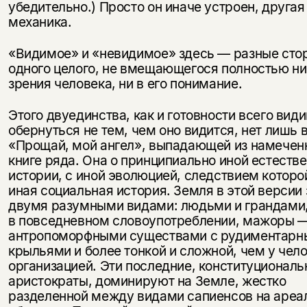
убедительно.) Просто он иначе устроен, другая
механика.
«Видимое» и «невидимое» здесь — разные сто
одного целого, не вмещающегося полностью ни
зрения человека, ни в его понимание.
Этого двуединства, как и готовности всего вид
обернуться не тем, чем оно видится, нет лишь 
«Прощай, мой ангел», выпадающей из намеченн
книге ряда. Она о принципиально иной естеств
истории, с иной эволюцией, следствием которо
иная социальная история. Земля в этой версии
двумя разумными видами: людьми и грандами,
в повседневном словоупотреблении, мажоры 
антропоморфными существами с рудиментар
крыльями и более тонкой и сложной, чем у чело
организацией. Эти последние, конституционал
аристократы, доминируют на Земле, жестко
разделенной между видами сапиенсов на ареа