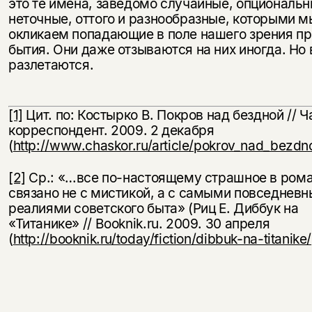
это те имена, заведомо случайные, опциональн
неточные, оттого и разнообразные, которыми м
окликаем попадающие в поле нашего зрения п
бытия. Они даже отзываются на них иногда. Но 
разлетаются.
[1]
Цит. по: Костырко В. Покров над бездной // 
корреспондент. 2009. 2 декабря
(
http://www.chaskor.ru/article/pokrov_nad_bezdn
[2]
Ср.: «…все по-настоящему страшное в ром
связано не с мистикой, а с самыми повседнев
реалиями советского быта» (Риц Е. Диббук на
«Титанике» // Booknik.ru. 2009. 30 апреля
(
http://booknik.ru/today/fiction/dibbuk-na-titanike/