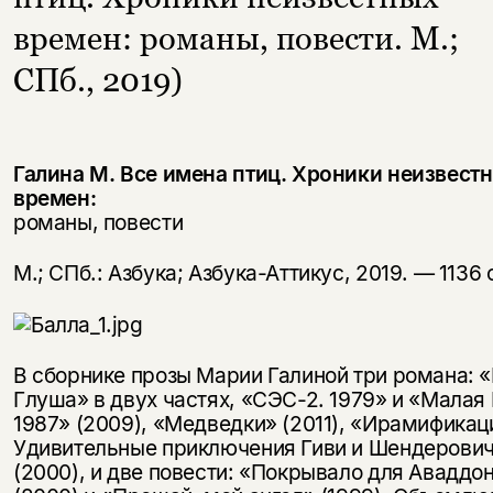
времен: романы, повести. М.;
СПб., 2019)
Галина М. Все имена птиц. Хроники неизвест
времен:
романы, повести
М.; СПб.: Азбука; Азбука-Аттикус, 2019. — 1136 
В сборнике прозы Марии Галиной три романа: 
Глуша» в двух частях, «СЭС-2. 1979» и «Малая
1987» (2009), «Медведки» (2011), «Ирамификац
Удивительные приключения Гиви и Шендерови
(2000), и две повести: «Покрывало для Аваддо