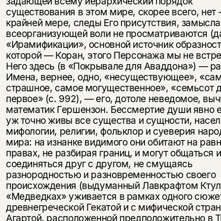
задающей всему иерархический порядок
существования в этом мире, скорее всего, нет
крайней мере, следы Его присутствия, замысла
всеорганизующей воли не просматриваются (д
«Ирамификации», основной источник образнос
которой — Коран, этого Персонажа мы не встре
Него здесь (в «Покрывале для Аваддона») — ра
Имена, вернее, одно, «несуществующее», «са
страшное, самое могущественное», «семьсот 
первое» (с. 992), — его, дотоле неведомое, вы
математик Гершензон. Бессмертие души явно е
уж точно живы все существа и сущности, нас
мифологии, религии, фольклор и суеверия наро
мира: на изнанке видимого они обитают на рав
правах, не разбирая границ, и могут общаться 
соединяться друг с другом, не смущаясь
разнородностью и разновременностью своего
происхождения (выдуманный Лавкрафтом Ктул
«Медведках» уживается в рамках одного сюже
Этой книги временно
древнегреческой Гекатой и с мифической стра
нет в продаже.
Агартой, расположенной предположительно в Т
Подписка на рассылку