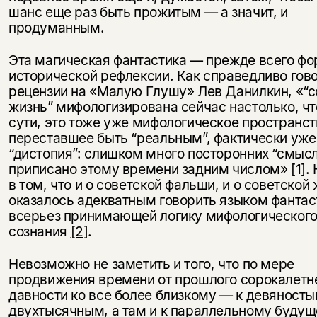
шанс еще раз быть прожитым — а значит, и
продуманным.
Эта магическая фантастика — прежде всего ф
исторической рефлексии. Как справедливо гов
рецензии на «Малую Глушу» Лев Данилкин, «“с
жизнь” мифологизирована сейчас настолько, чт
сути, это тоже уже мифологическое пространст
переставшее быть “реальным”, фактически уже
“дистопия”: слишком много посторонних “смыс
приписано этому времени задним числом»
[1]
.
в том, что и о советской фальши, и о советской
оказалось адекватным говорить языком фантас
всерьез принимающей логику мифологическог
сознания
[2]
.
Невозможно не заметить и того, что по мере
продвижения времени от прошлого сорокалетн
давности ко все более близкому — к девяносты
двухтысячным, а там и к параллельному буду