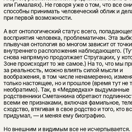
или Гималаях). Не говоря уже о том, что все он
способны принимать человеческий облик и дел
Вы можете подписаться на
Раз в неделю мы отправляем рассылку
при первой возможности.
уведомления, и при поступлении книги
о книгах и событиях «НЛО».
на склад получить письмо на указанный
За подписку дарим промокод на
электронный адрес.
А вот онтологический статус всего, попадающег
Эта книга
скидку 15%
восприятия человека, проблематичен. Эта зыбк
не предназначена для
плывучая онтология во многом зависит от точки
несовершеннолетних
внутреннего расположения наблюдающего. (Ту
снова напрямую продолжает Стругацких, у кот
Зоне происходит то же самое.) На то, что мы 
Скажите, пожалуйста,
Я соглашаюсь с
Политикой конфиденциальности
вам уже исполнилось 18 лет?
за реальность, можно влиять силой мысли и
Я соглашаюсь с
Политикой конфиденциальности
воображения, в том числе ненамеренно, измен
только настоящее, но и прошлое (время тут не 
подписаться
необратимо). Так, в «Медведках» выдуманные
да
подписаться
родственники Сметанкина обретают подлиннос
нет, вернуться назад
всеми ее признаками, включая фамильное, тел
сходство, втягивая в свое родство и того, кто в
придумал, — и меняя ему биографию.
Но внешним и видимым все не исчерпывается. 