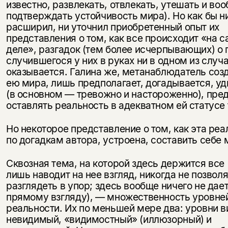
известно, развлекать, отвлекать, утешать и во
подтверждать устойчивость мира). Но как бы н
расширил, ни уточнил приобретенный опыт их
представления о том, как все происходит «на 
деле», разгадок (тем более исчерпывающих) о
случившегося у них в руках ни в одном из случ
оказывается. Галина же, метанаблюдатель соз
ею мира, лишь предполагает, догадывается, у
(в основном — тревожно и настороженно), пре
оставлять реальность в адекватном ей статусе
Но некоторое представление о том, как эта реа
по догадкам автора, устроена, составить себе
Сквозная тема, на которой здесь держится все
лишь наводит на нее взгляд, никогда не позвол
разглядеть в упор; здесь вообще ничего не дае
прямому взгляду), — множественность уровне
реальности. Их по меньшей мере два: уровни 
невидимый, «видимостный» (иллюзорный) и