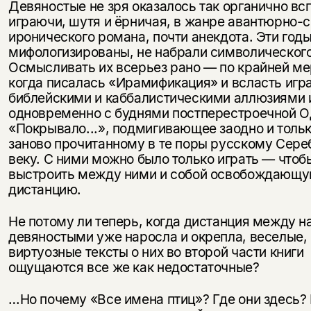
Девяностые не зря оказалось так органично вс
играючи, шутя и ёрничая, в жанре авантюрно-с
иронического романа, почти анекдота. Эти год
мифологизированы, не набрали символического
Осмысливать их всерьез рано — по крайней ме
когда писалась «Ирамификация» и всласть игр
библейскими и каббалистическими аллюзиями 
одновременно с буднями постперестроечной 
«Покрывало...», подмигивающее заодно и тольк
заново прочитанному в те поры русскому Сер
веку. С ними можно было только играть — чтоб
выстроить между ними и собой освобождающ
дистанцию.
Не потому ли теперь, когда дистанция между н
девяностыми уже наросла и окрепла, веселые,
виртуозные тексты о них во второй части книги
ощущаются все же как недостаточные?
…Но почему «Все имена птиц»? Где они здесь?