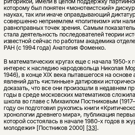
риторикой, имели в целом поддержку партийно
которому был понятен «монотеистский» дискур
науках, так или иначе оправдывающий диктатур
совершенно неприемлем «политеизм» или нали
равноправных точек зрения. Самым показате
стала деятельность последователей теории ист
известной сейчас по работам академика отдел
РАН (с 1994 года) Анатолия Фоменко.
В математических кругах еще с начала 1950-х 
интерес к наследию народовольца Николая Мо
1946), в конце XIX века пытавшегося на основе
явлений дать «истинные» датировки историчес
доказать, что все они произошли в недавнем п
годы в среде московских математиков сложила
школа во главе с Михаилом Постниковым (1917
году он подготовил рукопись книги «Критическ
хронологии древнего мира», публикация первы
которой состоялась в начале 1980-х годов в ж
молодежи» [Постников 2000]
[33]
.