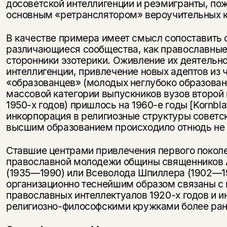
досоветской интеллигенции и реэмигранты, пож
основным «ретранслятором» вероучительных к
В качестве примера имеет смысл сопоставить 
различающиеся сообщества, как православные,
сторонники эзотерики. Оживление их деятельно
интеллигенции, привлечение новых адептов из 
«образованцев» (молодых неглубоко образова
массовой категории выпускников вузов второй
1950-х годов) пришлось на 1960-е годы [Kornbla
инкорпорация в религиозные структуры советс
высшим образованием происходило отнюдь не 
Ставшие центрами привлечения первого покол
православной молодежи общины священников 
(1935—1990) или Всеволода Шпиллера (1902—1
организационно теснейшим образом связаны с
православных интеллектуалов 1920-х годов и 
религиозно-философскими кружками более ран