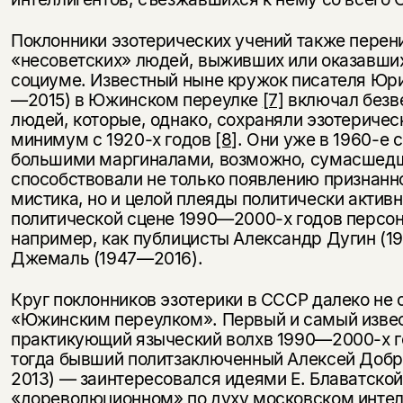
Поклонники эзотерических учений также перен
«несоветских» людей, выживших или оказавши
социуме. Известный ныне кружок писателя Юр
—2015) в Южинском переулке
[7]
включал безв
людей, которые, однако, сохраняли эзотериче
минимум с 1920-х годов
[8]
. Они уже в 1960-е 
большими маргиналами, возможно, сумасшед
способствовали не только появлению признанн
мистика, но и целой плеяды политически актив
политической сцене 1990—2000-х годов персон
Этой книги временно
например, как публицисты Александр Дугин (196
нет в продаже.
Подписка на рассылку
Джемаль (1947—2016).
Вы можете подписаться на
Круг поклонников эзотерики в СССР далеко не
Раз в неделю мы отправляем рассылку
уведомления, и при поступлении книги
о книгах и событиях «НЛО».
«Южинским переулком». Первый и самый изве
на склад получить письмо на указанный
практикующий языческий волхв 1990—2000-х 
За подписку дарим промокод на
электронный адрес.
тогда бывший политзаключенный Алексей Доб
Эта книга
скидку 15%
2013) — заинтересовался идеями Е. Блаватской
не предназначена для
«дореволюционном» по духу московском инте