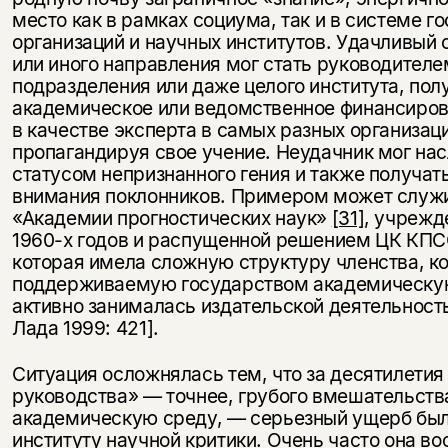
место как в рамках социума, так и в системе г
организаций и научных институтов. Удачливый 
или иного направления мог стать руководителе
подразделения или даже целого института, по
академическое или ведомственное финансиров
в качестве эксперта в самых разных организац
пропагандируя свое учение. Неудачник мог на
статусом непризнанного гения и также получат
внимания поклонников. Примером может служи
«Академии прогностических наук»
[31]
, учрежд
1960-х годов и распущенной решением ЦК КПСС
которая имела сложную структуру членства, 
поддерживаемую государством академическую
активно занималась издательской деятельност
Лада 1999: 421].
Ситуация осложнялась тем, что за десятилетия
руководства» — точнее, грубого вмешательств
академическую среду, — серьезный ущерб был
институту научной критики. Очень часто она в