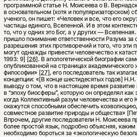
программной статье Н. Моисеева о В. Вернад
в основательном (хотя и популяризаторском) с
ученого, он пишет: «Человек и все, что его окр
частицы единого, Вселенной. И в этом контекст
то, что у одних это Бог, а у других — Вселенна
пришло понимание ответственности Разума за 
разрешения этих противоречий и того, что эти 
могут однажды привести человечество к катас
1993: 9]
[26]
. В апологетической биографии сам
опубликованной на страницах академического
философии»
[27]
, его последователь так излагае
концепции: «[В конце шестидесятых годов] Н.Н
выводу о том, что в настоящее время развитие
в “эпоху биосферы”, которую он определял как 
когда Коллективный разум человечества и его 
окажутся способными обеспечить коэволюцию, 
совместное развитие природы и общества» [Пет
Впрочем, другие последователи Н. Моисеева 
более простой язык, подробно объясняя, каким
необходимо бороться за «экологическую безоп