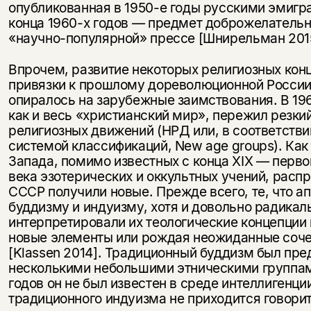
опубликованная в 1950-е годы русскими эмигр
конца 1960-х годов — предмет доброжелательн
«научно-популярной» прессе [Шнирельман 2015
Впрочем, развитие некоторых религиозных кон
привязки к прошлому дореволюционной России
опиралось на зарубежные заимствования. В 19
как и весь «христианский мир», пережил резки
религиозных движений (НРД или, в соответстви
системой классификаций, New age groups). Как 
Запада, помимо известных с конца XIX — перво
века эзотерических и оккультных учений, расп
СССР получили новые. Прежде всего, те, что а
буддизму и индуизму, хотя и довольно радикал
интерпретировали их теологические концепции 
новые элементы или рождая неожиданные соче
[Klassen 2014]. Традиционный буддизм был пр
несколькими небольшими этническими группами
годов он не был известен в среде интеллигенции
традиционного индуизма не приходится говори