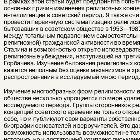
В рамках этой статьи будет предпринята попыт
основных причин изменения религиозных конце
интеллигенции в советский период. Я также с
провести первичную систематизацию религиоз
бытовавших в советском обществе в 1953—198
между тотальным подавлением самостоятельно
религиозной) гражданской активности во время
Сталина и возможностью открыто исповедоват
религиозные убеждения, наступившей на трети
Горбачева. Изучение бытования религиозных к
кажется неполным без оценки механизмов и хр
распространения в исследуемый мною период
Изучение многообразных форм религиозности 
обществе несколько упрощается по мере удале
исследуемого периода. Группы сторонников ре
концепций советского времени не только откры
себе, но и публикуют свои варианты собственн
биографии основателей и вероучителей. Это да
возможность использовать возможности не тол
истории», но и достаточный комплекс письменн