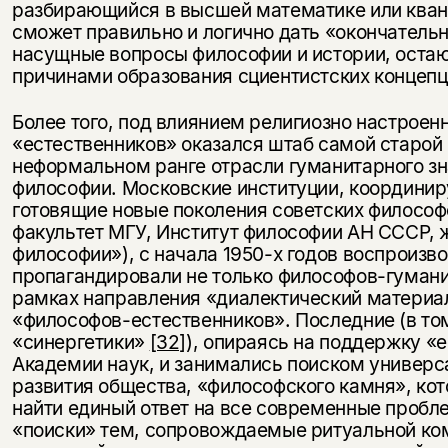
разбирающийся в высшей математике или кван
сможет правильно и логично дать «окончательн
насущные вопросы философии и истории, оста
причинами образования сциентистских концепц
Более того, под влиянием религиозно настроен
«естественников» оказался штаб самой старой 
неформальном ранге отрасли гуманитарного з
философии. Московские институции, координи
готовящие новые поколения советских философ
факультет МГУ, Институт философии АН СССР,
философии»), с начала 1950-х годов воспроизв
пропагандировали не только философов-гуманит
рамках направления «диалектический материа
«философов-естественников». Последние (в то
«синергетики»
[32]
), опираясь на поддержку «
Академии наук, и занимались поиском универс
развития общества, «философского камня», ко
найти единый ответ на все современные проб
«поиски» тем, сопровождаемые ритуальной к