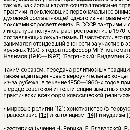
так же, как йога и карате сочетал телесные «т
практики, привлекавшие первоначальное вним
духовной составляющей одного из направлений
поисками «просветления». В СССР тантризм и
литература получила распространение в 1970-е
составляющих оккультизма. В частности, его п
занимался отсидевший в юности за участие в э
кружках 1920-х годов профессор МГУ, математ
Налимов (1910—1997) [Багрянский; Видеманн 20
Таким образом, передача религиозных традиций
также адаптация новых вероучительных концеп
из-за рубежа, в течение 1950—1960-х годов пр
в среде советской интеллигенции заметных со
практически всех форм классической религиоз
⦁ мировые религии
[12]
: христианство (в перву
православие
[13]
и католицизм
[14]
) и иудаизм
[
⦁ эзотерика (учение Н. Рериха, Е. Блаватской, Р