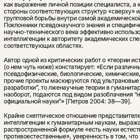
как выражение личной позиции специалиста, а к
стороны соответствующих структур «сверху» и
групповой борьбы внутри самой академическо
Поклонники псевдонаучного знания и специфич
научно-технического века эффективно использ
интеллигенции к авторитету академических спе
соответствующих областях.
Автор одной из критических работ о «теории и
(о нем чуть ниже) констатирует: «Если различн
псевдофизические, биологические, химические,
прочие проекты маскируются под ультрановые
разработки”, то лженаучные теории в гуманита
наоборот, подаются под видом разоблачения “
официальной науки”» [Петров 2004: 38—39].
Крайне скептическое отношение представителе
интеллигенции к гуманитарным наукам, выраж
распространенной формуле «есть науки естест
противоестественные», уверенность в том, что