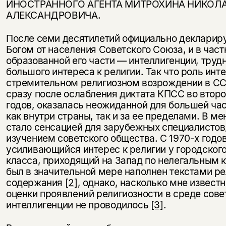
ИНОСТРАННОГО АГЕНТА МИТРОХИНА НИКОЛ
АЛЕКСАНДРОВИЧА.
После семи десятилетий официально декларир
Богом от населения Советского Союза, и в час
образованной его части — интеллигенции, труд
большого интереса к религии. Так что роль инт
стремительном религиозном возрождении в С
сразу после ослабления диктата КПСС во второ
годов, оказалась неожиданной для большей ча
как внутри страны, так и за ее пределами. В м
стало сенсацией для зарубежных специалисто
изучением советского общества. С 1970-х годо
усиливающийся интерес к религии у городског
класса, приходящий на Запад по нелегальным 
был в значительной мере наполнен текстами ре
содержания
[2]
, однако, насколько мне извест
оценки проявлений религиозности в среде сове
интеллигенции не проводилось
[3]
.