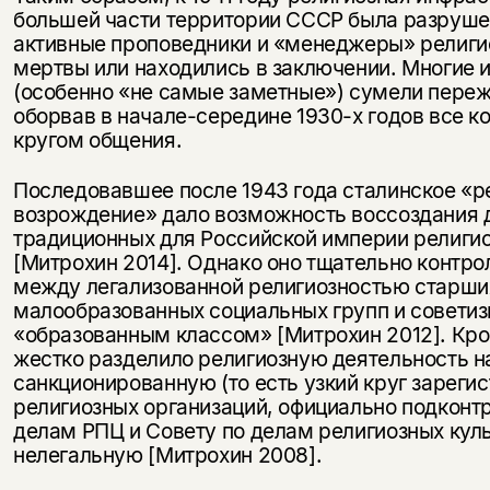
большей части территории СССР была разрушен
активные проповедники и «менеджеры» религи
мертвы или находились в заключении. Многие 
(особенно «не самые заметные») сумели переж
оборвав в начале-середине 1930-х годов все к
кругом общения.
Последовавшее после 1943 года сталинское «р
возрождение» дало возможность воссоздания 
традиционных для Российской империи религи
[Митрохин 2014]. Однако оно тщательно контро
между легализованной религиозностью старших
малообразованных социальных групп и совети
«образованным классом» [Митрохин 2012]. Кром
жестко разделило религиозную деятельность н
санкционированную (то есть узкий круг зареги
религиозных организаций, официально подконт
делам РПЦ и Совету по делам религиозных куль
нелегальную [Митрохин 2008].