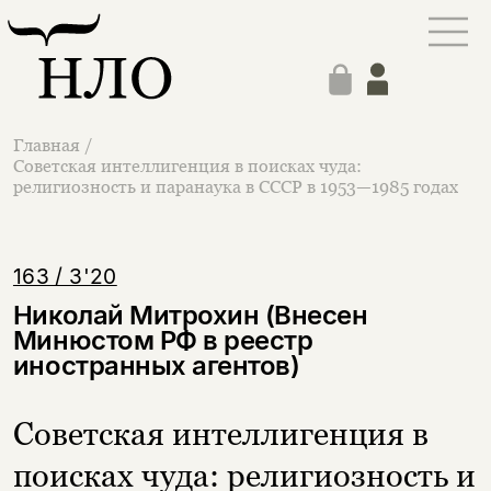
Главная
/
Советская интеллигенция в поисках чуда:
религиозность и паранаука в СССР в 1953—1985 годах
163 / 3'20
Николай Митрохин (Внесен
Минюстом РФ в реестр
иностранных агентов)
Советская интеллигенция в
поисках чуда: религиозность и