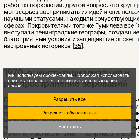
работ по тюркологии. другой вопрос, что круг 
мог всерьез воспринимать их идей и они, поль
научными статусами, находили сочувствующих
сферах. Покровителями того же Гумилева все 
выступали ленинградские географы, создавши
благоприятные условия и защищавшие от скепт
настроенных историков
[35]
.
1970-е: институциализация и
Мы используем cookie-файлы. Продолжая использовать
распространение верований
сайт, вы соглашаетесь с
политикой использования
cookie
.
Перечисленные выше верования далеко не исч
Разрешить все
всех религиозных доктрин, существовавших в 
среде СССР. На провинциальном уровне возни
Разрешить обязательные
много своих самостоятельных концепций, одна
часть из них получала распространение за пре
Настроить
Конечно, имелись и такие — например, упомин