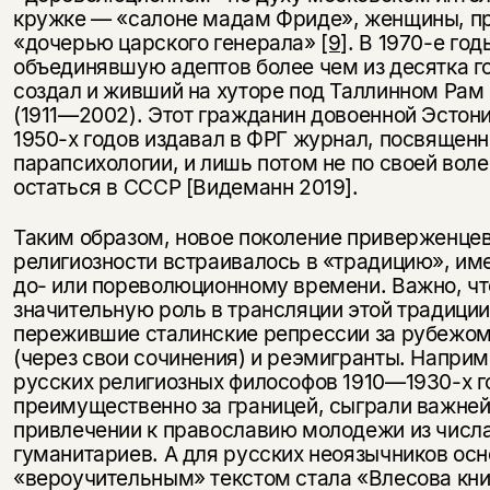
несовершеннолетних
кружке — «салоне мадам Фриде», женщины, п
«дочерью царского генерала»
[9]
. В 1970-е го
Скажите, пожалуйста,
объединявшую адептов более чем из десятка г
Я соглашаюсь с
Политикой конфиденциальности
вам уже исполнилось 18 лет?
Я соглашаюсь с
Политикой конфиденциальности
создал и живший на хуторе под Таллинном Ра
(1911—2002). Этот гражданин довоенной Эстони
1950-х годов издавал в ФРГ журнал, посвященн
подписаться
да
подписаться
парапсихологии, и лишь потом не по своей вол
остаться в СССР [Видеманн 2019].
нет, вернуться назад
Таким образом, новое поколение приверженце
религиозности встраивалось в «традицию», им
до- или пореволюционному времени. Важно, чт
значительную роль в трансляции этой традици
пережившие сталинские репрессии за рубежом
(через свои сочинения) и реэмигранты. Наприм
русских религиозных философов 1910—1930-х г
преимущественно за границей, сыграли важне
привлечении к православию молодежи из числа
гуманитариев. А для русских неоязычников ос
«вероучительным» текстом стала «Влесова кн