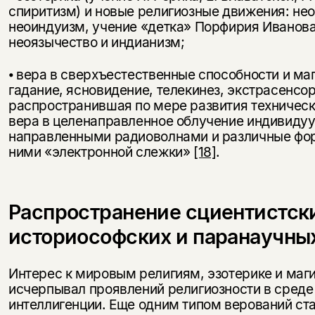
спиритизм) и новые религиозные движения: не
неоиндуизм, учение «детка» Порфирия Иванов
неоязычество и индианизм;
⦁ вера в сверхъестественные способности и ма
гадание, ясновидение, телекинез, экстрасенсо
распространившая по мере развития техническ
вера в целенаправленное облучение индивиду
направленными радиоволнами и различные фо
ними «электронной слежки»
[18]
.
Распространение сциентистск
историософских и паранаучны
Интерес к мировым религиям, эзотерике и маги
исчерпывал проявлений религиозности в среде
интеллигенции. Еще одним типом верований с