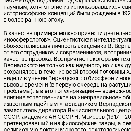
1960-е годы подобный подход казался вполне 
научным, хотя многие из использовавшихся сци
историософских концепций были рождены в 1920
в более раннюю эпоху.
В качестве примера можно привести деятельн
«ноосферологов». Сциентистская интеллектуал
обожествляющая личность академика В. Верна
от его сотрудников и современников, восприни
качестве пророка. Восприятие некоторыми тех
Вернадского не только как научного, но и как д
сохранялось в течение всей второй половины X
видели в учении Вернадского о биосфере и ноо
вызовы времени (в первую очередь на растущи
проблемы), а в его популяризации — возможно
влияние естественников на «неправильное» об
известным идейным «наследником Вернадског
заместитель директора Вычислительного центр
СССР, академик АН СССР Н. Моисеев (1917—20
претендовавший и на философские лавры, а ре
религиозную доктрину эколого-эсхатологическо