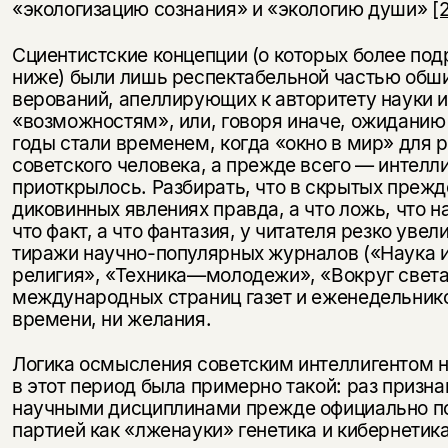
«экологизацию сознания» и «экологию души»
[
Сциентистские концепции (о которых более под
ниже) были лишь респектабельной частью обш
верований, апеллирующих к авторитету науки и
«возможностям», или, говоря иначе, ожиданию 
годы стали временем, когда «окно в мир» для 
советского человека, а прежде всего — интелл
приоткрылось. Разбирать, что в скрытых прежд
диковинных явлениях правда, а что ложь, что на
что факт, а что фантазия, у читателя резко уве
тиражи научно-популярных журналов («Наука и
религия», «Техника—молодежи», «Вокруг света»
международных страниц газет и еженедельнико
времени, ни желания.
Логика осмысления советским интеллигентом 
в этот период была примерно такой: раз приз
научными дисциплинами прежде официально 
партией как «лженауки» генетика и кибернетик