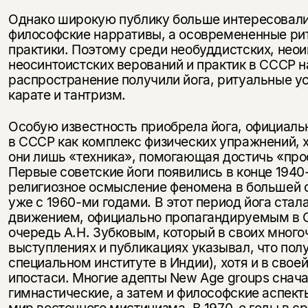
Однако широкую публику больше интересовал
философские нарративы, а осовремененные ри
практики. Поэтому среди необуддистских, нео
неосинтоистских верований и практик в СССР 
распространение получили йога, ритуальные у
карате и тантризм.
Особую известность приобрела йога, официал
в СССР как комплекс физических упражнений, 
они лишь «техника», помогающая достичь «про
Первые советские йоги появились в конце 1940-
религиозное осмысление феномена в большей 
уже с 1960-ми годами. В этот период йога ста
движением, официально пропагандируемым в 
очередь А.Н. Зубковым, который в своих мног
выступлениях и публикациях указывал, что полу
специальном институте в Индии), хотя и в свое
ипостаси. Многие адепты New Age groups снача
гимнастические, а затем и философские аспект