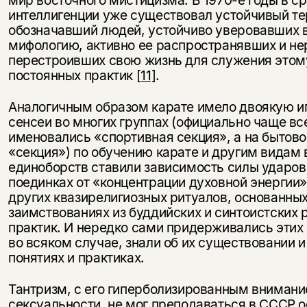
мир восточного мистицизма. В 1970-е годы в с
интеллигенции уже существовал устойчивый те
обозначавший людей, устойчиво уверовавших 
мифологию, активно ее распространявших и не
перестроивших свою жизнь для служения этом
постоянных практик
[11]
.
Аналогичным образом карате имело двоякую и
сенсеи во многих группах (официально чаще вс
именовались «спортивная секция», а на бытов
«секция») по обучению карате и другим видам
единоборств ставили зависимость силы ударов 
поединках от «концентрации духовной энергии»
других квазирелигиозных ритуалов, основанны
заимствованиях из буддийских и синтоистских 
практик. И нередко сами придерживались этих 
во всяком случае, знали об их существовании и
понятиях и практиках.
Тантризм, с его гиперболизированным внимани
сексуальности, не мог преподаваться в СССР 