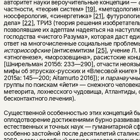
авторитет науки вероучительные концепции —
частности, «теория систем»
[19]
, «методология
ноосферология, «синергетика»
[21]
, футурологи
дела»
[22]
, ТРИЗ (теория решения изобретател
позволявшие их адептам надеяться на наступл
господства «чистого Разума», которая даст ед
ответ на многочисленные социальные пробле
историософские
(антисемитизм
[25]
, учение Л.
«этногенезе», «морозовщина», расистские кон
[Шнирельман 2015б: 233—290], отчасти неоязы
мифы об этрусках-русских и «Влесовой книге»
2015а: 145—200; Aitamurto 2016]); и
паранаучны
группы по поискам «йети» — снежного человека
метеорита, лохнесского чудовища, Атлантиды,
бесконтактного лечения).
Существенной особенностью этих концепций б
оплодотворение достижениями бурно развива
естественных и точных наук — гуманитарной с
особенно застойной после десятилетий сталинс