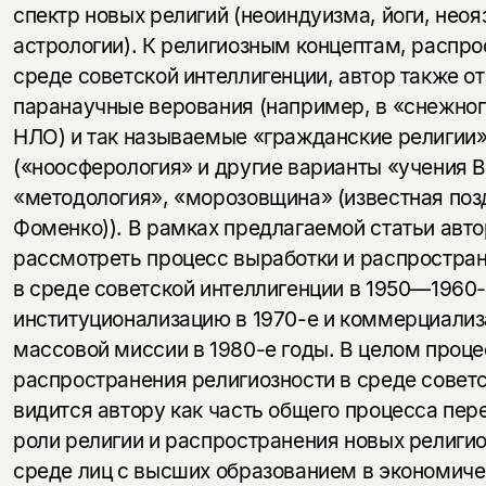
спектр новых религий (неоиндуизма, йоги, неоя
астрологии). К религиозным концептам, распр
среде советской интеллигенции, автор также о
паранаучные верования (например, в «снежног
НЛО) и так называемые «гражданские религии
(«ноосферология» и другие варианты «учения 
«методология», «морозовщина» (известная поз
Фоменко)). В рамках предлагаемой статьи авт
рассмотреть процесс выработки и распростран
в среде советской интеллигенции в 1950—1960-
институционализацию в 1970-е и коммерциализ
массовой миссии в 1980-е годы. В целом проце
распространения религиозности в среде совет
видится автору как часть общего процесса пе
роли религии и распространения новых религио
среде лиц с высших образованием в экономиче