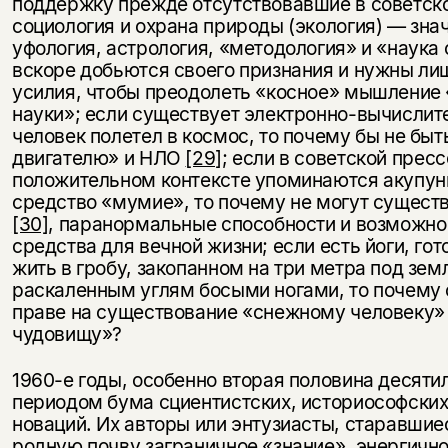
поддержку прежде отсутствовавшие в советск
социология и охрана природы (экология) — знач
уфология, астрология, «методология» и «наука
вскоре добьются своего признания и нужны л
усилия, чтобы преодолеть «косное» мышление 
науки»; если существует электронно-вычислит
человек полетел в космос, то почему бы не бы
двигателю» и НЛО
[29]
; если в советской пресс
положительном контексте упоминаются акупун
средство «мумие», то почему не могут сущест
[30]
, паранормальные способности и возможно
средства для вечной жизни; если есть йоги, г
жить в гробу, закопанном на три метра под зем
раскаленным углям босыми ногами, то почему 
праве на существование «снежному человеку»
чудовищу»?
1960-е годы, особенно вторая половина десятил
периодом бума сциентистских, историософских
новаций. Их авторы или энтузиасты, старавшие
родную почву заграничное «знание», энергично