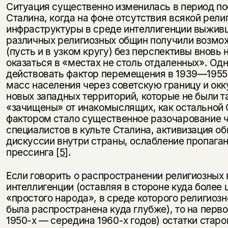
Ситуация существенно изменилась в период п
Сталина, когда на фоне отсутствия всякой рели
инфраструктуры в среде интеллигенции выжив
различных религиозных общин получили возмо
(пусть и в узком кругу) без перспективы вновь
оказаться в «местах не столь отдаленных». О
действовать фактор перемещения в 1939—1955
масс населения через советскую границу и ок
новых западных территорий, которые не были т
«зачищены» от инакомыслящих, как остальной 
фактором стало существенное разочарование 
специалистов в культе Сталина, активизация о
дискуссии внутри страны, ослабление пропага
прессинга
[5]
.
Если говорить о распространении религиозных 
интеллигенции (оставляя в стороне куда более
«простого народа», в среде которого религиозн
была распространена куда глубже), то на перво
1950-х — середина 1960-х годов) остатки старо