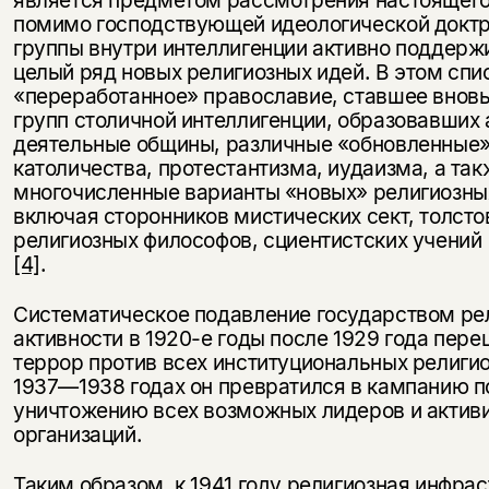
помимо господствующей идеологической докт
группы внутри интеллигенции активно поддерж
целый ряд новых религиозных идей. В этом спи
«переработанное» православие, ставшее внов
групп столичной интеллигенции, образовавших 
деятельные общины, различные «обновленные
католичества, протестантизма, иудаизма, а так
многочисленные варианты «новых» религиозны
включая сторонников мистических сект, толсто
религиозных философов, сциентистских учений [
[4]
.
Систематическое подавление государством ре
активности в 1920-е годы после 1929 года пере
террор против всех институциональных религио
1937—1938 годах он превратился в кампанию п
уничтожению всех возможных лидеров и актив
организаций.
Таким образом, к 1941 году религиозная инфрас