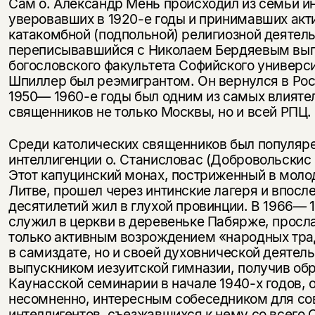
Сам о. Александр Мень происходил из семьи ин
уверовавших в 1920-е годы и принимавших акт
катакомбной (подпольной) религиозной деятел
переписывавшийся с Николаем Бердяевым вы
богословского факультета Софийского универси
Шпиллер был реэмигрантом. Он вернулся в Росс
1950— 1960-е годы был одним из самых влияте
священников не только Москвы, но и всей РПЦ.
Среди католических священников был популяре
интеллигенции о. Станисловас (Добровольскис 
Этот капуцинский монах, постриженный в моло
Литве, прошел через интинские лагеря и впосл
десятилетий жил в глухой провинции. В 1966— 1
служил в церкви в деревеньке Пабярже, просл
только активным возрождением «народных тра
в самиздате, но и своей духовнической деятел
выпускником иезуитской гимназии, получив об
Каунасской семинарии в начале 1940-х годов, о
несомненно, интересным собеседником для со
интеллигентов, съезжавшихся к нему со всего 