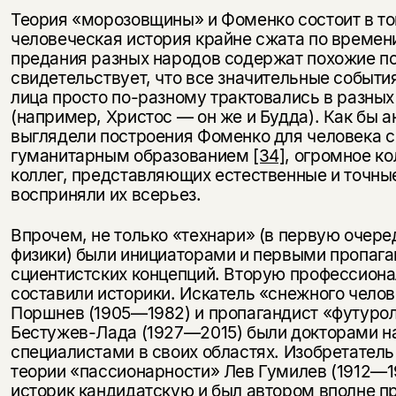
Теория «морозовщины» и Фоменко состоит в то
человеческая история крайне сжата по времени,
предания разных народов содержат похожие п
свидетельствует, что все значительные событи
лица просто по-разному трактовались в разных
(например, Христос — он же и Будда). Как бы а
выглядели построения Фоменко для человека 
гуманитарным образованием
[34]
, огромное ко
коллег, представляющих естественные и точные
восприняли их всерьез.
Впрочем, не только «технари» (в первую очере
физики) были инициаторами и первыми пропаг
сциентистских концепций. Вторую профессион
составили историки. Искатель «снежного чело
Поршнев (1905—1982) и пропагандист «футурол
Бестужев-Лада (1927—2015) были докторами н
специалистами в своих областях. Изобретатель
теории «пассионарности» Лев Гумилев (1912—1
историк кандидатскую и был автором вполне 