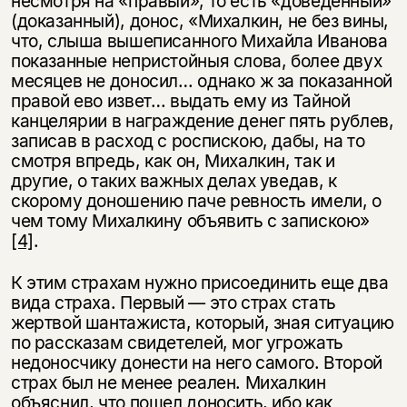
несмотря на «правый», то есть «доведенный»
(доказанный), донос, «Михалкин, не без вины,
что, слыша вышеписанного Михайла Иванова
показанные непристойныя слова, более двух
месяцев не доносил… однако ж за показанной
правой ево извет… выдать ему из Тайной
канцелярии в награждение денег пять рублев,
записав в расход с роспискою, дабы, на то
смотря впредь, как он, Михалкин, так и
другие, о таких важных делах уведав, к
скорому доношению паче ревность имели, о
чем тому Михалкину объявить с запискою»
[4]
.
К этим страхам нужно присоединить еще два
вида страха. Первый — это страх стать
жертвой шантажиста, который, зная ситуацию
по рассказам свидетелей, мог угрожать
недоносчику донести на него самого. Второй
страх был не менее реален. Михалкин
объяснил, что пошел доносить, ибо как