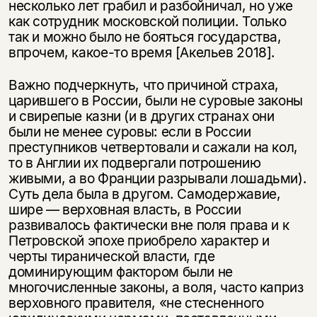
несколько лет грабил и разбойничал, но уже
как сотрудник московской полиции. Только
так и можно было не бояться государства,
впрочем, какое-то время [Акельев 2018].
Важно подчеркнуть, что причиной страха,
царившего в России, были не суровые законы
и свирепые казни (и в других странах они
были не менее суровы: если в России
преступников четвертовали и сажали на кол,
то в Англии их подвергали потрошению
живыми, а во Франции разрывали лошадьми).
Суть дела была в другом. Самодержавие,
шире — верховная власть, в России
развивалось фактически вне поля права и к
Петровской эпохе приобрело характер и
черты тиранической власти, где
доминирующим фактором были не
многочисленные законы, а воля, часто каприз
верховного правителя, «не стесненного