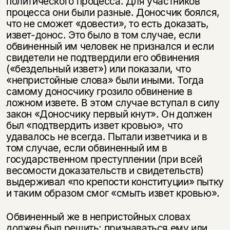
политического процесса. Для участников
процесса они были разные. Доносчик боялся,
что не сможет «довести», то есть доказать,
извет-донос. Это было в том случае, если
обвиненный им человек не признался и если
свидетели не подтвердили его обвинения
(«бездельный извет») или показали, что
«непристойные слова» были иными. Тогда
самому доносчику грозило обвинение в
ложном извете. В этом случае вступал в силу
закон «Доносчику первый кнут». Он должен
был «подтвердить извет кровью», что
удавалось не всегда. Пытали изветчика и в
том случае, если обвиненный им в
государственном преступлении (при всей
весомости доказательств и свидетельств)
выдерживал «по крепости конституции» пытку
и таким образом смог «смыть извет кровью».
Обвиненный же в непристойных словах
должен был решить: признаваться ему или