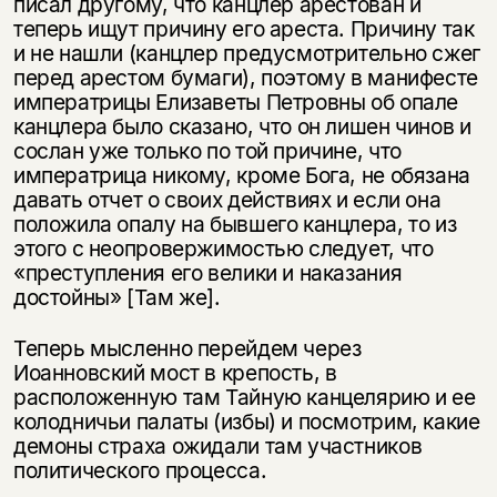
писал другому, что канцлер арестован и
теперь ищут причину его ареста. Причину так
и не нашли (канцлер предусмотрительно сжег
перед арестом бумаги), поэтому в манифесте
императрицы Елизаветы Петровны об опале
канцлера было сказано, что он лишен чинов и
сослан уже только по той причине, что
императрица никому, кроме Бога, не обязана
давать отчет о своих действиях и если она
положила опалу на бывшего канцлера, то из
этого с неопровержимостью следует, что
«преступления его велики и наказания
достойны» [Там же].
Теперь мысленно перейдем через
Иоанновский мост в крепость, в
расположенную там Тайную канцелярию и ее
колодничьи палаты (избы) и посмотрим, какие
демоны страха ожидали там участников
политического процесса.