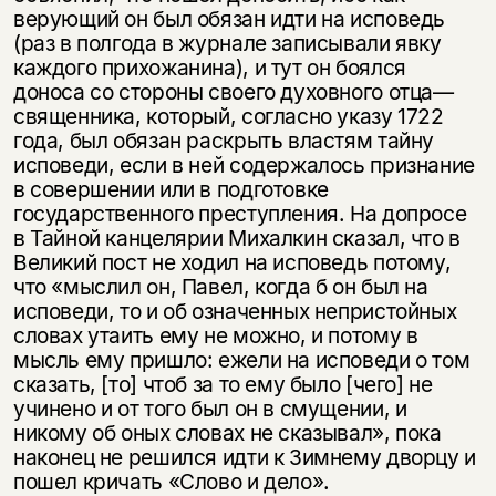
верующий он был обязан идти на исповедь
(раз в полгода в журнале записывали явку
каждого прихожанина), и тут он боялся
доноса со стороны своего духовного отца—
священника, который, согласно указу 1722
года, был обязан раскрыть властям тайну
исповеди, если в ней содержалось признание
в совершении или в подготовке
государственного преступления. На допросе
в Тайной канцелярии Михалкин сказал, что в
Великий пост не ходил на исповедь потому,
что «мыслил он, Павел, когда б он был на
исповеди, то и об означенных непристойных
словах утаить ему не можно, и потому в
мысль ему пришло: ежели на исповеди о том
сказать, [то] чтоб за то ему было [чего] не
учинено и от того был он в смущении, и
никому об оных словах не сказывал», пока
наконец не решился идти к Зимнему дворцу и
пошел кричать «Слово и дело».