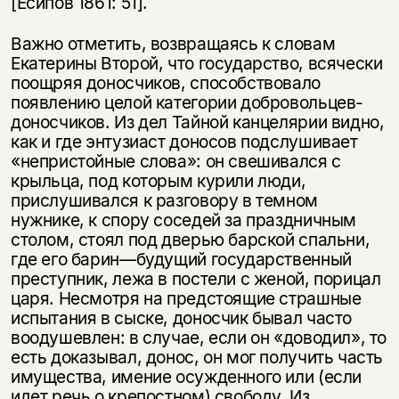
[Есипов 1861: 51].
Важно отметить, возвращаясь к словам
Екатерины Второй, что государство, всячески
поощряя доносчиков, способствовало
появлению целой категории добровольцев-
доносчиков. Из дел Тайной канцелярии видно,
как и где энтузиаст доносов подслушивает
«непристойные слова»: он свешивался с
крыльца, под которым курили люди,
прислушивался к разговору в темном
нужнике, к спору соседей за праздничным
столом, стоял под дверью барской спальни,
где его барин—будущий государственный
преступник, лежа в постели с женой, порицал
царя. Несмотря на предстоящие страшные
испытания в сыске, доносчик бывал часто
воодушевлен: в случае, если он «доводил», то
есть доказывал, донос, он мог получить часть
имущества, имение осужденного или (если
идет речь о крепостном) свободу. Из