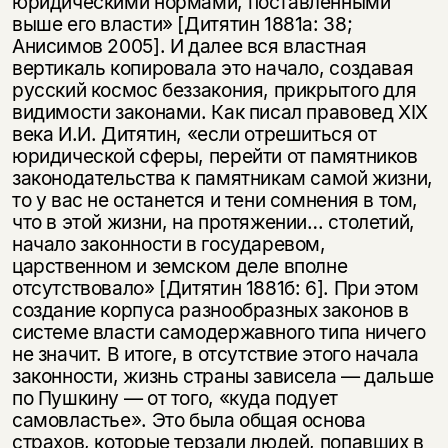
юридическими нормами, поставленными
выше его власти» [Дитятин 1881а: 38;
Анисимов 2005]. И далее вся властная
вертикаль копировала это начало, создавая
русский космос беззакония, прикрытого для
видимости законами. Как писал правовед XIX
века И.И. Дитятин, «если отрешиться от
юридической сферы, перейти от памятников
законодательства к памятникам самой жизни,
то у вас не останется и тени сомнения в том,
что в этой жизни, на протяжении… столетий,
начало законности в государевом,
царственном и земском деле вполне
отсутствовало» [Дитятин 1881б: 6]. При этом
создание корпуса разнообразных законов в
системе власти самодержавного типа ничего
не значит. В итоге, в отсутствие этого начала
законности, жизнь страны зависела — дальше
по Пушкину — от того, «куда подует
самовластье». Это была общая основа
страхов, которые терзали людей, попавших в