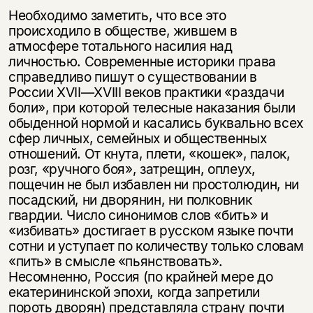
Необходимо заметить, что все это
происходило в обществе, жившем в
атмосфере тотального насилия над
личностью. Современные историки права
справедливо пишут о существовании в
России XVII—XVIII веков практики «раздачи
боли», при которой телесные наказания были
обыденной нормой и касались буквально всех
сфер личных, семейных и общественных
отношений. От кнута, плети, «кошек», палок,
розг, «ручного боя», затрещин, оплеух,
пощечин не был избавлен ни простолюдин, ни
посадский, ни дворянин, ни полковник
гвардии. Число синонимов слов «бить» и
«избивать» достигает в русском языке почти
сотни и уступает по количеству только словам
«пить» в смысле «пьянствовать».
Несомненно, Россия (по крайней мере до
екатерининской эпохи, когда запретили
пороть дворян) представляла страну почти