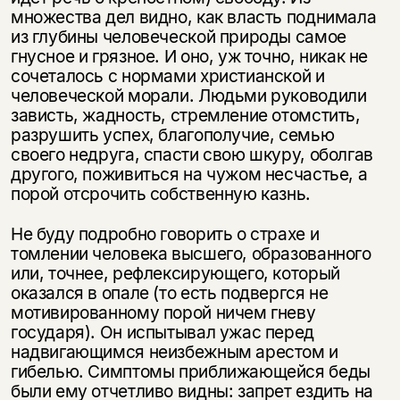
множества дел видно, как власть поднимала
из глубины человеческой природы самое
гнусное и грязное. И оно, уж точно, никак не
сочеталось с нормами христианской и
человеческой морали. Людьми руководили
зависть, жадность, стремление отомстить,
разрушить успех, благополучие, семью
своего недруга, спасти свою шкуру, оболгав
другого, поживиться на чужом несчастье, а
порой отсрочить собственную казнь.
Не буду подробно говорить о страхе и
томлении человека высшего, образованного
или, точнее, рефлексирующего, который
оказался в опале (то есть подвергся не
мотивированному порой ничем гневу
государя). Он испытывал ужас перед
надвигающимся неизбежным арестом и
гибелью. Симптомы приближающейся беды
были ему отчетливо видны: запрет ездить на