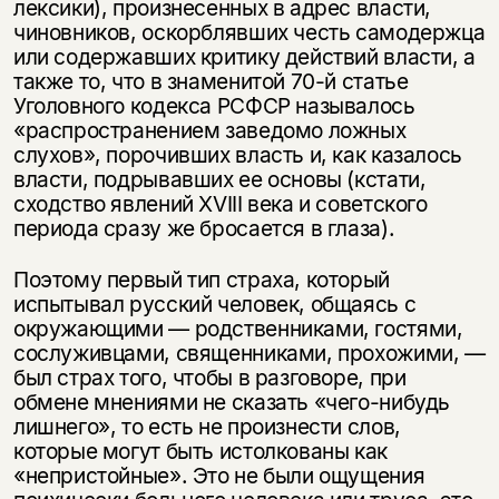
лексики), произнесенных в адрес власти,
чиновников, оскорблявших честь самодержца
или содержавших критику действий власти, а
также то, что в знаменитой 70-й статье
Уголовного кодекса РСФСР называлось
«распространением заведомо ложных
слухов», порочивших власть и, как казалось
власти, подрывавших ее основы (кстати,
сходство явлений XVIII века и советского
периода сразу же бросается в глаза).
Поэтому первый тип страха, который
испытывал русский человек, общаясь с
окружающими — родственниками, гостями,
сослуживцами, священниками, прохожими, —
был страх того, чтобы в разговоре, при
обмене мнениями не сказать «чего-нибудь
лишнего», то есть не произнести слов,
которые могут быть истолкованы как
«непристойные». Это не были ощущения