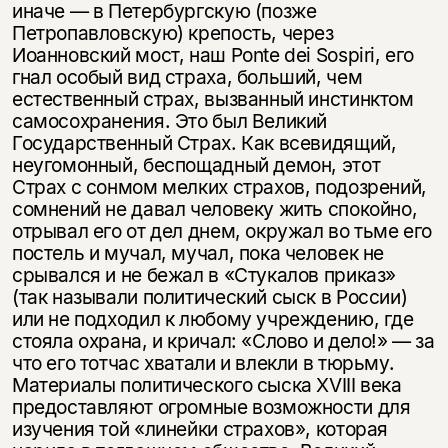
иначе — в Петербургскую (позже
Петропавловскую) крепость, через
Иоанновский мост, наш Ponte dei Sospiri, его
гнал особый вид страха, больший, чем
естественный страх, вызванный инстинктом
самосохранения. Это был Великий
Государственный Страх. Как всевидящий,
неугомонный, беспощадный демон, этот
Страх с сонмом мелких страхов, подозрений,
сомнений не давал человеку жить спокойно,
отрывал его от дел днем, окружал во тьме его
постель и мучал, мучал, пока человек не
срывался и не бежал в «Стукалов приказ»
(так называли политический сыск в России)
или не подходил к любому учреждению, где
стояла охрана, и кричал: «Слово и дело!» — за
что его тотчас хватали и влекли в тюрьму.
Материалы политического сыска XVIII века
предоставляют огромные возможности для
изучения той «линейки страхов», которая