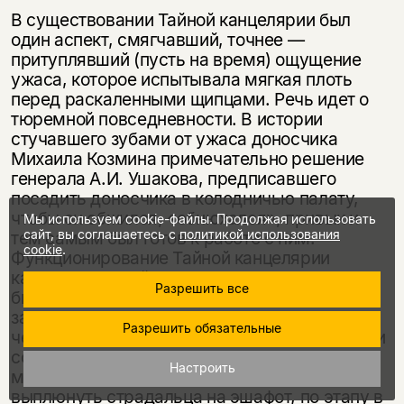
В существовании Тайной канцелярии был
один аспект, смягчавший, точнее —
притуплявший (пусть на время) ощущение
ужаса, которое испытывала мягкая плоть
перед раскаленными щипцами. Речь идет о
тюремной повседневности. В истории
стучавшего зубами от ужаса доносчика
Михаила Козмина примечательно решение
генерала А.И. Ушакова, предписавшего
посадить доносчика в колодничью палату,
чтобы он обжился, «обнюхался», привык и
Мы используем cookie-файлы. Продолжая использовать
сайт, вы соглашаетесь с
политикой использования
тем самым был готов к работе с ним.
cookie
.
Функционирование Тайной канцелярии
кажется работой медлительного
Разрешить все
бюрократического механизма, который,
захватив как бы за рукав попавшего в него
Разрешить обязательные
человека, медленно втаскивал в свое нутро и
со скрипом, остановками, тянувшимися
Настроить
месяцами, перемалывал его, чтобы потом
выплюнуть страдальца на эшафот, по этапу в