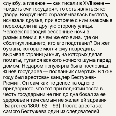
службу, а главное — как писали в XVII веке —
«видеть очи государя», то есть являться ко
двору. Вокруг него образовывалась пустота,
исчезали друзья, при встрече с ним знакомые
переходили на другую сторону улицы.
Человек проводил бессонные ночи в
размышлении: в чем же его вина, где он
сболтнул лишнего, кто его подставил? Он жег
бумаги, которые могли ему повредить,
вырывал страницы книг, на которых делал
пометы, пугался всякого ночного шума перед
домом. Недаром популярна была пословица:
«Гнев государев — посланник смерти». В 1758
году был арестован канцлер Бестужев-
Рюмин. Он сам как-то донес на одного
придворного, что тот при поднятии тоста в
честь государыни не пил до дна бокал за ее
здоровье и тем самым не желал ей здравия
[Бартенев 1869: 92—93]. После ареста же
самого Бестужева один из следователей