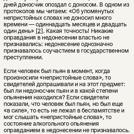
несовершеннолетних
дней доносчик опоздал с доносом. В одном из
протоколов мы читаем: «Об упомянутых
Скажите, пожалуйста,
непристойных словах не доносил много
Я соглашаюсь с
Политикой конфиденциальности
вам уже исполнилось 18 лет?
Я соглашаюсь с
Политикой конфиденциальности
времени — одиннадцать месяцев и двадцать
один день»
[2]
. Какая точность! Никакие
оправдания в недонесении властью не
подписаться
да
подписаться
признавались: недонесение однозначно
признавалось соучастием в государственном
нет, вернуться назад
преступлении.
Если человек был пьян в момент, когда
произносили «непристойные слова», то
свидетелей допрашивали и на этот предмет:
был ли недоносчик пьян и в какой степени
опьянения находился? Если свидетели
показали, что человек был пьян, но был еще
«в силе», то есть не лежал в беспамятстве и
мог слышать «непристойные слова», то
состояние алкогольного опьянения
оправданием в недонесении не признавалось.