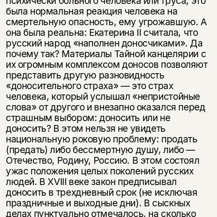
психически больного человека или труса, это
была нормальная реакция человека на
смертельную опасность, ему угрожавшую. А
она была реальна: Екатерина II считала, что
русский народ «наполнен доносчиками». Да
почему так? Материалы Тайной канцелярии с
их огромным комплексом доносов позволяют
представить другую разновидность
«доносительного страха» — это страх
человека, который услышал «непристойные
слова» от другого и внезапно оказался перед
страшным выбором: доносить или не
Этой книги временно
доносить? В этом нельзя не увидеть
нет в продаже.
Подписка на рассылку
национальную роковую проблему: продать
(предать) либо бессмертную душу, либо —
Отечество, Родину, Россию. В этом состоял
Вы можете подписаться на
Раз в неделю мы отправляем рассылку
уведомления, и при поступлении книги
о книгах и событиях «НЛО».
ужас положения целых поколений русских
на склад получить письмо на указанный
людей. В XVIII веке закон предписывал
За подписку дарим промокод на
электронный адрес.
доносить в трехдневный срок (не исключая
Эта книга
скидку 15%
праздничные и выходные дни). В сыскных
не предназначена для
делах пунктуально отмечалось, на сколько