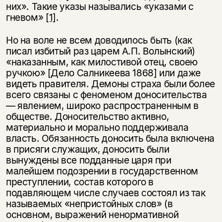
них». Такие указы назывались «указами с
гневом»
[1]
.
Но на воле не всем доводилось быть (как
писал избитый раз царем А.П. Волынский)
«наказанным, как милостивой отец, своею
ручкою» [Дело Салникеева 1868] или даже
видеть правителя. Демоны страха были более
всего связаны с феноменом доносительства
— явлением, широко распространенным в
обществе. Доносительство активно,
материально и морально поддерживала
власть. Обязанность доносить была включена
в присяги служащих, доносить были
вынуждены все подданные царя при
малейшем подозрении в государственном
преступлении, состав которого в
подавляющем числе случаев состоял из так
называемых «непристойных слов» (в
основном, выражений ненормативной