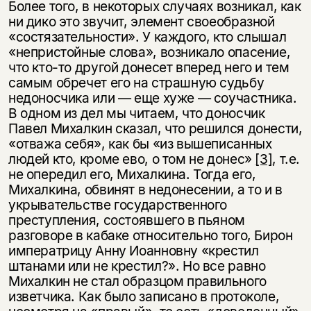
Более того, в некоторых случаях возникал, как
ни дико это звучит, элемент своеобразной
«состязательности». У каждого, кто слышал
«непристойные слова», возникало опасение,
что кто-то другой донесет вперед него и тем
самым обречет его на страшную судьбу
недоносчика или — еще хуже — соучастника.
В одном из дел мы читаем, что доносчик
Павел Михалкин сказал, что решился донести,
«отважа себя», как бы «из вышеписанных
людей кто, кроме ево, о том не донес»
[3]
, т.е.
не опередил его, Михалкина. Тогда его,
Михалкина, обвинят в недонесении, а то и в
укрывательстве государственного
преступления, состоявшего в пьяном
разговоре в кабаке относительно того, Бирон
императрицу Анну Иоанновну «крестил
штанами или не крестил?». Но все равно
Михалкин не стал образцом правильного
изветчика. Как было записано в протоколе,