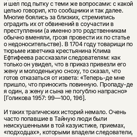
и шел под пытку с теми же вопросами: с какой
целью говорил, кто сообщники и так далее.
Многие боялись за близких, стремились
оградить их от обвинений в соучастии в
преступлении (а именно это родственникам
обычно вменяли, грозя провести их по статье
о недоносительстве). В 1704 году товарищи по
тюрьме изветчика крестьянина Клима
Ефтифеева рассказали следователям: как
только он увидел, что в приказ привезли его
жену и молоденькую сноху, то сказал, что
готов отказаться от извета: «Теперь-де мне
пришло, что приносить повинную. Пропаду-де
я один, а жену и сына не погублю напрасно»
[Голикова 1957: 99—100, 196].
И таких трагических историй немало. Очень
часто попавшие в Тайную люди были
неискушенными в той казуистике, приемах,
«подходцах», которыми владели следователи,