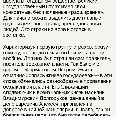
царила в тогдашнем обществе. Великий
Государственный Страх имел свои
конкретные, бесчисленные «расширения».
Для начала можно выделить две главные
группы демонов страха, преследовавших
людей. Это страхи на воле и страхи в
застенке.
Характеризуя первую группу страхов, сразу
отмечу, что люди отчаянно боялись власти
вообще. Для них был страшен сам правитель,
носитель верховной власти. Так было и с
царем-реформатором Петром. Элита
отчаянно боялась «гнева государева» — в эти
слова облекались разнообразные проявления
беззаконной власти. Его ближайший
сподвижник и военачальник князь Василий
Владимирович Долгоруков, замешанный в
деле царевича Алексея, признался на
допросе в Тайной канцелярии: бывало, так он
боялся гнева царя, что был готов перебежать