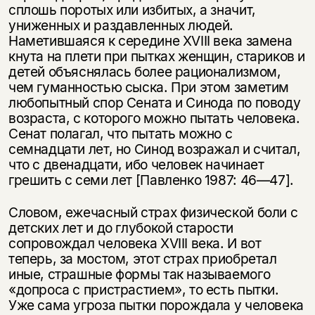
сплошь поротых или избитых, а значит,
униженных и раздавленных людей.
Наметившаяся к середине XVIII века замена
кнута на плети при пытках женщин, стариков и
детей объяснялась более рационализмом,
чем гуманностью сыска. При этом заметим
любопытный спор Сената и Синода по поводу
возраста, с которого можно пытать человека.
Сенат полагал, что пытать можно с
семнадцати лет, но Синод возражал и считал,
что с двенадцати, ибо человек начинает
грешить с семи лет [Павленко 1987: 46—47].
Словом, ежечасный страх физической боли с
детских лет и до глубокой старости
сопровождал человека XVIII века. И вот
теперь, за мостом, этот страх приобретал
иные, страшные формы так называемого
«допроса с пристрастием», то есть пытки.
Уже cама угроза пытки порождала у человека