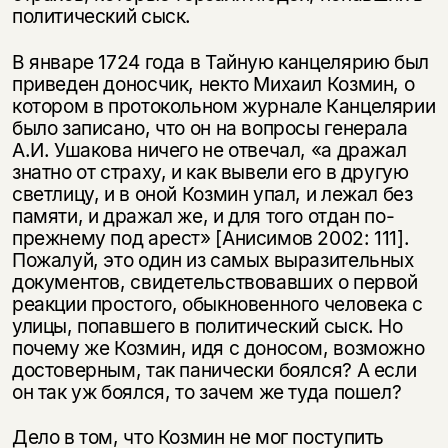
политический сыск.
В январе 1724 года в Тайную канцелярию был
приведен доносчик, некто Михаил Козмин, о
котором в протокольном журнале Канцелярии
было записано, что он на вопросы генерала
А.И. Ушакова ничего не отвечал, «а дражал
знатно от страху, и как вывели его в другую
светлицу, и в оной Козмин упал, и лежал без
памяти, и дражал же, и для того отдан по-
прежнему под арест» [Анисимов 2002: 111].
Пожалуй, это один из самых выразительных
документов, свидетельствовавших о первой
реакции простого, обыкновенного человека с
улицы, попавшего в политический сыск. Но
почему же Козмин, идя с доносом, возможно
достоверным, так панически боялся? А если
он так уж боялся, то зачем же туда пошел?
Дело в том, что Козмин не мог поступить