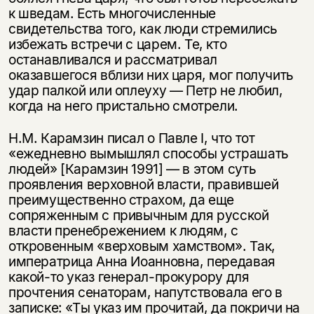
к шведам. Есть многочисленные
свидетельства того, как люди стремились
избежать встречи с царем. Те, кто
останавливался и рассматривал
оказавшегося вблизи них царя, мог получить
удар палкой или оплеуху — Петр не любил,
когда на него пристально смотрели.
Н.М. Карамзин писал о Павле I, что тот
«ежедневно вымышлял способы устрашать
людей» [Карамзин 1991] — в этом суть
проявления верховной власти, правившей
преимущественно страхом, да еще
сопряженным с привычным для русской
власти пренебрежением к людям, с
откровенным «верховым хамством». Так,
императрица Анна Иоанновна, передавая
какой-то указ генерал-прокурору для
прочтения сенаторам, напутствовала его в
записке: «Ты указ им прочитай, да покричи на