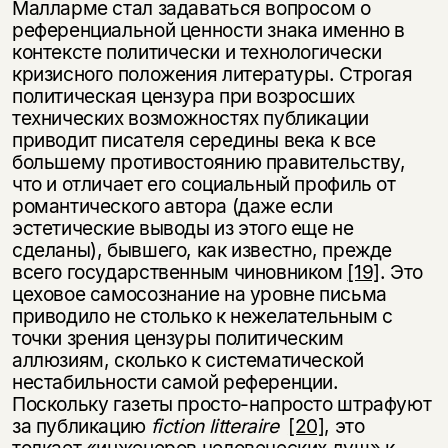
Малларме стал задаваться вопросом о
референциальной ценности знака именно в
контексте политически и технологически
кризисного положения литературы. Строгая
политическая цензура при возросших
технических возможностях публикации
приводит писателя середины века к все
большему противостоянию правительству,
что и отличает его социальный профиль от
романтического автора (даже если
эстетические выводы из этого еще не
сделаны), бывшего, как известно, прежде
всего государственным чиновником
[19]
. Это
цеховое самосознание на уровне письма
приводило не столько к нежелательным с
точки зрения цензуры политическим
аллюзиям, сколько к систематической
нестабильности самой референции.
Поскольку газеты просто-напросто штрафуют
за публикацию
fiction litteraire
[20]
, это
толкает «инженеров человеческих душ» к