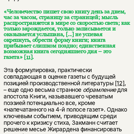
«Человечество пишет свою книгу день за днем,
час за часом, страницу за страницей; мысль
распространяется в мире со скоростью света; как
только зарождается, только записывается и
оказывается услышана, [...] не успевая
окрепнуть, обрести форму книги; книга
прибывает слишком поздно; единственная
возможная книга сегодняшнего дня – это
газета»
[11]
.
Эта формулировка, практически
совпадающая в оценке газеты с будущей
позицией производственной литературы
[12]
,
– еще одно весьма странное
обрамление
для
апостола Книги, называвшего чреватым
поэзией потенциально все, кроме
«напечатанного на 4-й полосе газет». Однако
ключевым событием, приводящим среди
прочего к кризису стиха, Закманн считает
решение месье Жирардена финансировать