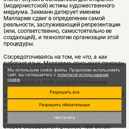
(модернистской) истины художественного
медиума. Закманн датирует именем
Малларме сдвиг в определении самой
реальности, заслуживающей репрезентации
(или, соответственно, самостоятельно ее
создающей), и технологии организации этой
процедуры.
Сосредоточиваясь на том, не
что,
а
как
работает язык, Малларме описывает природу
знака скорее в функциональных понятиях,
Мы используем cookie-файлы. Продолжая использовать
нежели в терминах репрезентации
сайт, вы соглашаетесь с
политикой использования
cookie
.
(оказываясь в этом предшественником
Пирса), он сосредоточен скорее на
Разрешить все
функционировании языка как такового (в этом
оказываясь предшественником Соссюра),
Разрешить обязательные
нежели на отражении им
экстралингвистической реальности. Если
Настроить
обращаться к оптической терминологии, язык
скорее оказывается призмой, чем окном-