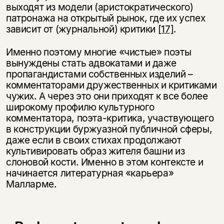
несовершеннолетних
выходят из модели (аристократического)
патронажа на открытый рынок, где их успех
Скажите, пожалуйста,
зависит от (журнальной) критики
[17]
.
Я соглашаюсь с
Политикой конфиденциальности
вам уже исполнилось 18 лет?
Я соглашаюсь с
Политикой конфиденциальности
Именно поэтому многие «чистые» поэты
вынуждены стать адвокатами и даже
подписаться
да
подписаться
пропагандистами собственных изделий –
комментаторами дружественных и критиками
нет, вернуться назад
чужих. А через это они приходят к все более
широкому профилю культурного
комментатора, поэта-критика, участвующего
в конструкции буржуазной публичной сферы,
даже если в своих стихах продолжают
культивировать образ жителя башни из
слоновой кости. Именно в этом контексте и
начинается литературная «карьера»
Малларме.