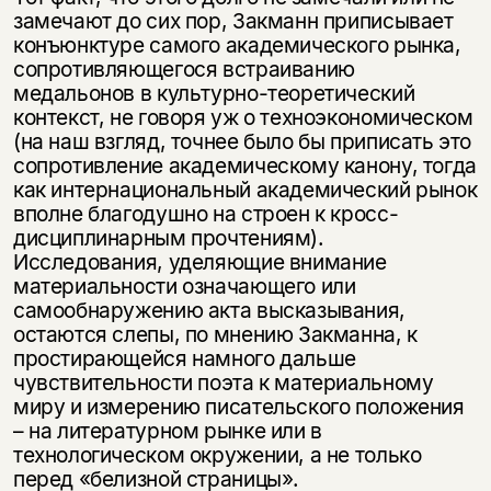
замечают до сих пор, Закманн приписывает
конъюнктуре самого академического рынка,
сопротивляющегося встраиванию
медальонов в культурно-теоретический
контекст, не говоря уж о техноэкономическом
(на наш взгляд, точнее было бы приписать это
сопротивление академическому канону, тогда
как интернациональный академический рынок
вполне благодушно на­ строен к кросс-
дисциплинарным прочтениям).
Исследования, уделяющие внимание
материальности означающего или
самообнаружению акта высказывания,
остаются слепы, по мнению Закманна, к
простирающейся намного дальше
чувствительности поэта к материальному
миру и измерению писательского положения
– на литературном рынке или в
технологическом окружении, а не только
перед «белизной страницы».