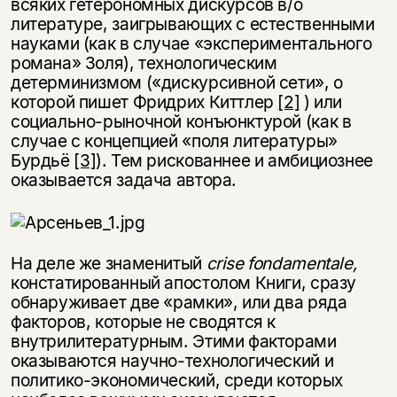
всяких гетерономных дискурсов в/о
литературе, заигрывающих с естественными
науками (как в случае «экспериментального
романа» Золя), технологическим
детерминизмом («дискурсивной сети», о
которой пишет Фридрих Киттлер
[2]
) или
социально-рыночной конъюнктурой (как в
случае с концепцией «поля литературы»
Бурдьё
[3]
). Тем рискованнее и амбициознее
оказывается задача автора.
На деле же знаменитый
crise fondamentale,
констатированный апостолом Книги, сразу
обнаруживает две «рамки», или два ряда
факторов, которые не сводятся к
внутрилитературным. Этими факторами
оказываются научно-технологический и
политико-экономический, среди которых