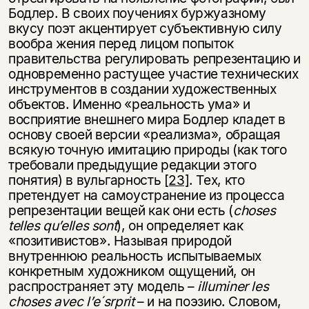
Бодлер. В своих поучениях буржуазному
вкусу поэт акцентирует субъективную силу
вообра­ жения перед лицом попыток
правительства регулировать репрезентацию и
одновременно растущее участие технических
инструментов в создании художественных
объектов. Именно «реальность ума» и
восприятие внешнего мира Бодлер кладет в
основу своей версии «реализма», обращая
всякую точную имитацию природы (как того
требовали предыдущие редакции этого
понятия) в вульгарность
[23]
. Тех, кто
претендует на самоустранение из процесса
репрезентации вещей как они есть (
choses
telles qu’elles sont
), он определяет как
«позитивистов». Называя природой
внутреннюю реальность испытываемых
конкретным художником ощущений, он
распространяет эту модель –
illuminer les
choses avec l’e´srprit
– и на поэзию. Словом,