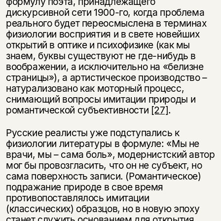
формулу поэта, принадлежащего
дискурсивной сети 1900-го, когда проблема
реального будет переосмыслена в терминах
физиологии восприятия и в свете новейших
открытий в оптике и психофизике (как мы
знаем, буквы существуют не где-нибудь в
воображении, а исключительно на «белизне
страницы»), а артистическое производство –
натурализовано как моторный процесс,
снимающий вопросы имитации природы и
романтической субъективности
[27]
.
Русские реалисты уже подступались к
физиологии литературы в формуле: «Мы не
врачи, мы – сама боль», модернистский автор
мог бы провозгласить, что он не субъект, но
сама поверхность записи. (Романтическое)
подражание природе в свое время
противопоставлялось имитации
(классических) образцов, но в новую эпоху
станет служить основанием для открытия