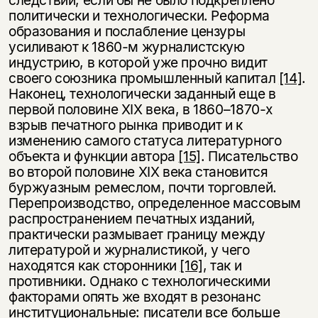
политически и технологически. Реформа
образования и послабление цензуры
усиливают к 1860-м журналистскую
индустрию, в которой уже прочно видит
своего союзника промышленный капитал
[14]
.
Наконец, технологичес­ки заданный еще в
первой половине XIX века, в 1860–1870-х
взрыв печатного рынка приводит и к
изменению самого статуса литературного
объекта и функции автора
[15]
. Писательство
во второй половине XIX века становится
Этой книги временно
буржуазным ремеслом, почти торговлей.
нет в продаже.
Подписка на рассылку
Перепроизводство, определенное массовым
распространением печатных изданий,
практически размывает границу между
Вы можете подписаться на
Раз в неделю мы отправляем рассылку
уведомления, и при поступлении книги
литературой и журналистикой, у чего
о книгах и событиях «НЛО».
на склад получить письмо на указанный
находятся как сторонники
[16]
, так и
За подписку дарим промокод на
электронный адрес.
противники. Однако с технологическими
Эта книга
скидку 15%
факторами опять же входят в резонанс
не предназначена для
институциональные: писатели все больше