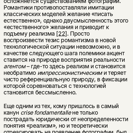
осложняется существованием фотографии.
Романтики противопоставляли имитации
классических моделей желание «писать
естественно», однако двусмысленность этого
«естественного» желания и приводит к
подъему реализма
[22]
. Просто
воспроизвести тезис романтизма в новой
технологической ситуации невозможно, и в
качестве следующего шага полемики акцент
ставится на природе восприятия реальности
агентом
– где-то здесь реализм и становится
необратимо
импрессионистическим
и теряет
чисто референциальную природу, в фиксации
которой соревноваться с технологией
становится бессмысленно.
Еще одним из тех, кому пришлось в самый
канун
crise fondamentalle
не только
пострадать юридически от неопределенности
понятия «реализм», но и теоретически
отреагировать на появление фотографии, был