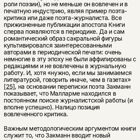
роли поэзии), но не меньше он вовлечен и в
печатную индустрию, являя пример поэта-
критика или даже поэта-журналиста. Все
прижизненные публикации апостола Книги
сперва появляются в периодике. Да и сам
романтический образ сакральной фигуры
культивировался заинтересованными
авторами в периодической печати: очень
немногие в эту эпоху не были аффилированы с
редакциями и не вовлечены в журнальную
работу. И, хотя «нужно, если мы занимаемся
литературой, говорить иначе, чем в газетах»
[25]
, на основании переписки поэта Закманн
показывает, что Малларме находился в
постоянном поиске журналистской работы (и
вполне успешно). Налицо позиция
вовлеченного критика.
Важным методологическим аргументом книги
служит то, что Закманн вводит новый