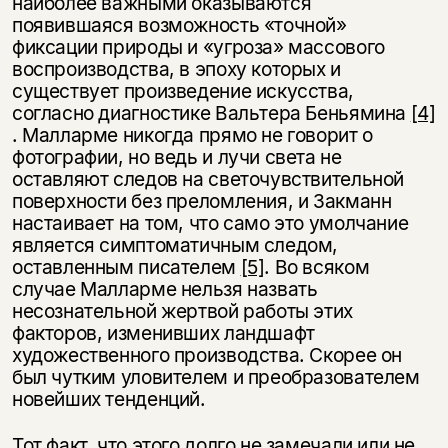
наиболее важными оказываются
появившаяся возможность «точной»
фиксации природы и «угроза» массового
воспроизводства, в эпоху которых и
существует произведение искусства,
согласно диагностике Вальтера Беньямина
[4]
. Малларме никогда прямо не говорит о
фотографии, но ведь и лучи света не
оставляют следов на светочувствительной
поверхности без преломления, и Закманн
настаивает на том, что само это умолчание
является симптоматичным следом,
оставленным писателем
[5]
. Во всяком
случае Малларме нельзя назвать
несознательной жертвой работы этих
факторов, изменивших ландшафт
художественного производства. Скорее он
был чутким уловителем и преобразователем
новейших тенденций.
Тот факт, что этого долго не замечали или не