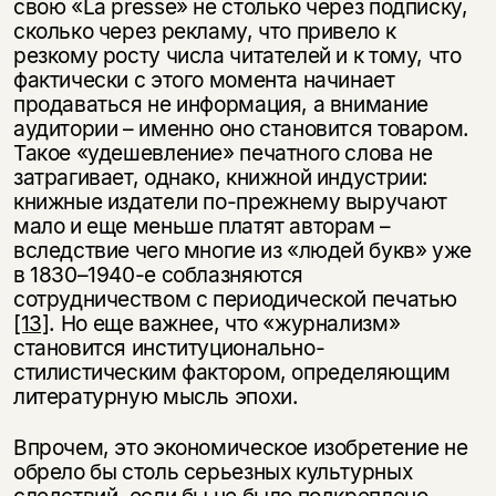
свою «La presse» не столько через подписку,
сколько через рекламу, что привело к
резкому росту числа читателей и к тому, что
фактически с этого момента начинает
продаваться не информация, а внимание
аудитории – именно оно становится товаром.
Такое «удешевление» печатного слова не
затрагивает, однако, книжной индустрии:
книжные издатели по-прежнему выручают
мало и еще меньше платят авторам –
вследствие чего многие из «людей букв» уже
в 1830–1940-е соблазняются
сотрудничеством с периодической печатью
[13]
. Но еще важнее, что «журнализм»
становится институционально-
стилистическим фактором, определяющим
литературную мысль эпохи.
Впрочем, это экономическое изобретение не
обрело бы столь серьезных культурных
следствий, если бы не было подкреплено