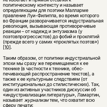
политическому контексту и называет
определяющим для поэтики Малларме
правление Луи-Филиппа, во время которого
во Франции разворачивается индустриальная
революция, вызывающая противоречивые
реакции – от надежд и энтузиазма (у
поэтовпрогрессистов) до фобий и проклятий
(прежде всего у самих «проклятых поэтов»)
[10]
.
Таким образом, от политики индустриальной
эпохи мы сразу же перемещаемся к ее
технике (в частности к технике, обес­
печивающей распространение текстов), а
также к ее культурным следствиям (от
институциональных до стилистических). Так,
один из активных участников дискуссии об
«индустриализации литературы», Ламартин,
называет
журнализм
тем, что охватит всю
сферу печати: