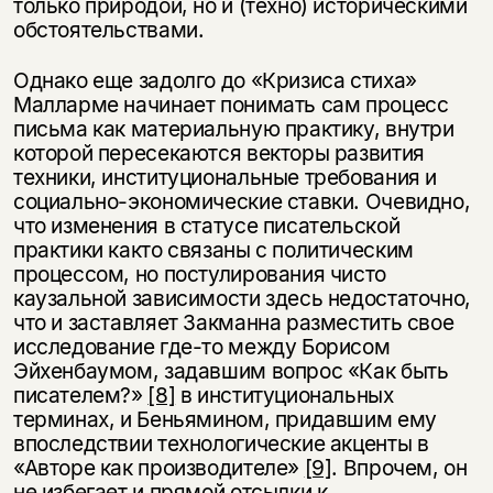
только природой, но и (техно) историческими
обстоятельствами.
Однако еще задолго до «Кризиса стиха»
Малларме начинает понимать сам процесс
письма как материальную практику, внутри
которой пересекаются векторы развития
техники, институциональные требования и
социально-экономические ставки. Очевидно,
что изменения в статусе писательской
практики както связаны с политическим
процессом, но постулирования чисто
каузальной зависимости здесь недостаточно,
что и заставляет Закманна разместить свое
исследование где-то между Борисом
Эйхенбаумом, задавшим вопрос «Как быть
писателем?»
[8]
в институциональных
терминах, и Беньямином, придавшим ему
впоследствии технологические акценты в
«Авторе как производителе»
[9]
. Впрочем, он
не избегает и прямой отсылки к