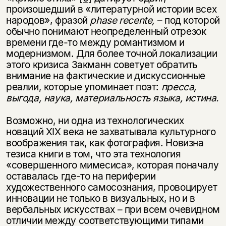
произошедший в «литературной истории всех
народов», фразой
phase recente,
– под которой
обычно понимают неопределенный отрезок
времени где-то между романтизмом и
модернизмом. Для более точной локализации
этого кризиса Закманн советует обратить
внимание на фактические и дискуссионные
реалии, которые упоминает поэт:
пресса,
выгода, наука, материальность языка, истина.
Возможно, ни одна из технологических
новаций XIX века не захватывала культурного
воображения так, как фотография. Новизна
тезиса книги в том, что эта технология
«совершенного мимесиса», которая поначалу
оставалась где-то на периферии
художественного самосознания, провоцирует
инновации не только в визуальных, но и в
вербальных искусствах – при всем очевидном
отличии между соответствующими типами