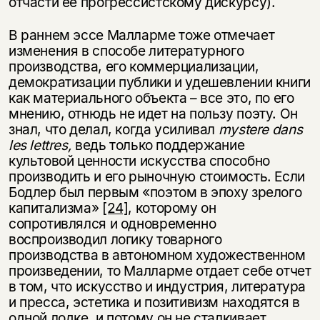
отчасти ее прогрессистскому дискурсу).
В раннем эссе Малларме тоже отмечает
изменения в способе литературного
производства, его коммерциализации,
демократизации публики и удешевлении книги
как материального объекта – все это, по его
мнению, отнюдь не идет на пользу поэту. Он
знал, что делал, когда усиливал
mystere dans
les lettres,
ведь только поддержание
культовой ценности искусства способно
производить и его рыночную стоимость. Если
Бодлер был первым «поэтом в эпоху зрелого
капитализма»
[24]
, которому он
сопротивлялся и одновременно
воспроизводил логику товарного
производства в автономном художественном
произведении, то Малларме отдает себе отчет
в том, что искусство и индустрия, литература
и пресса, эстетика и позитивизм находятся в
одной лодке, и потому он не сталкивает