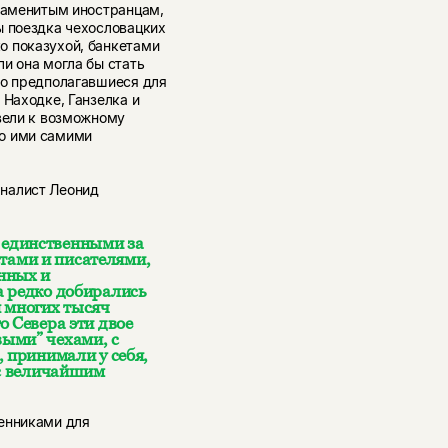
знаменитым иностранцам,
ы поездка чехословацких
о показухой, банкетами
и она могла бы стать
но предполагавшиеся для
 Находке, Ганзелка и
свели к возможному
го ими самими
налист Леонид
 единственными за
тами и писателями,
нных и
а редко добирались
я многих тысяч
о Севера эти двое
ыми” чехами, с
, принимали у себя,
 с величайшим
венниками для