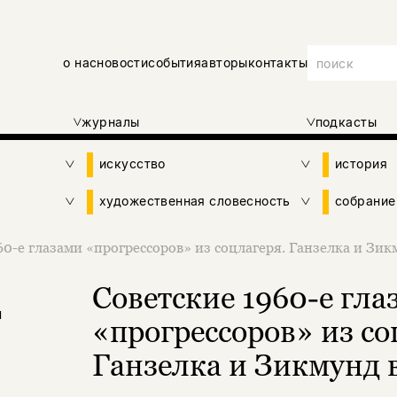
о нас
новости
события
авторы
контакты
журналы
подкасты
искусство
история
художественная словесность
собрание
60-е глазами «прогрессоров» из соцлагеря. Ганзелка и Зик
Советские 1960-е гла
н
«прогрессоров» из со
Ганзелка и Зикмунд 