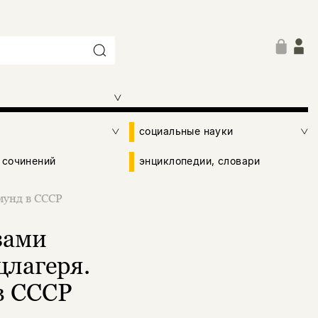
социальные науки
 сочинений
энциклопедии, словари
мунд в СССР
зами
цлагеря.
в СССР