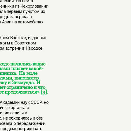
Японии. На нем в
енники из Чехословакии
ала первым пунктом их
ередь завершала
м Азии на автомобилях
жнем Востоке, изданных
лярны в Советском
ом встречи в Находке
ходе начались какие-
 нами плывет какой-
 шишка. На моле
атами, кинокамер
лку и Зикмунда. И
ет ограничено и что
дет продолжаться»
[3]
.
Академии наук СССР, но
йные органы: с
, их селили в
, не обходилось и без
ровала о передвижении
й продемонстрировать