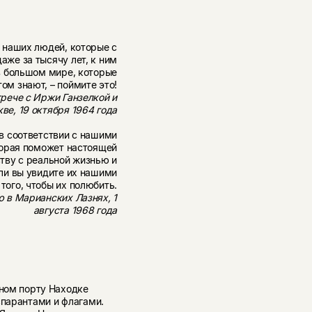
я наших людей, которые с
даже за тысячу лет, к ним
в большом мире, которые
том знают, – поймите это!
рече с Иржи Ганзелкой и
е, 19 октября 1964 года
 в соответствии с нашими
оторая поможет настоящей
тву с реальной жизнью и
ли вы увидите их нашими
 того, чтобы их полюбить.
 в Марианских Лазнях, 1
августа 1968 года
чном порту Находке
спарантами и флагами.