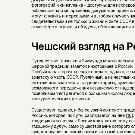
фотографий и кинопленка – доступны для исследов
небольшой частью архивных документов привело н
могут служить интересными и в любом случае ун
свидетельствами не только о жизни и быте СССР в 
атмосфере в стране, и об идеях, обсуждавшихся в
Чешский взгляд на 
Путешествие Ганзелки и Зикмунда можно рассмат
широкой традиции заметок иностранцев о России, 
Особый характер их поездке придает, однако, ее 
азиатскую часть СССР. Публичный, а не частный х
ее отличительная черта, с одной стороны, сузивша
возможности передвижения независимо от надзора 
позволившая встретиться с большим числом людей
«нетуристических» регионах.
Существует, однако, и более узкий контекст: трад
Россию, которая, по сути, распадается на две
[10]
.
традиция отношения к России как к «старшему сл
«мощному дубу», само существование которого с
существования чешской нации и который так или 