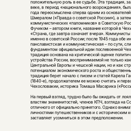
положительную роль в ее судьбе. Эта традиция, з
веке, в период «национального возрождения», был
года переосмыслена сперва одним из основателе
Шмералом («Правда о советской России»), а зате
коммунистических «паломников» в Советскую Ро
Фучиком – автором книги, название которой в Чех
«Страна, где завтра означает вчера». Коммунисты
именно в советской России; после 1945 года обе и
панславистская и коммунистическая – по сути, сли
фундаментом официальной идеи послевоенной Чех
традиция основана на критической оценке политич
устройства России, воспринимаемой не только как
Центральной Европы и чешской нации, но и как с
потенциалом экономического роста и общественны
традиция берет начало с писем и статей Карела Г
(1840-е), продолжателем ее можно считать и перв
Чехословакии, историка Томаша Масарика («Росси
На первый взгляд, трудно было бы ожидать от ло
властям знаменитостей, членов КПЧ, взгляда на С
отличного от официально принятого. Однако внима
личностями путешественников и с историческим к
заставляет усомниться в этом предположении.