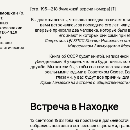
[стр. 195—218 бумажной версии номера]
[1]
Тимошкин
(р.
т,
Вы должны понять, что ваша поездка означает дл
чных
вами встречались: за последние сто лет, или 
ехословакии
впервые приехали два человека, которые были 
918–1948
его знают и которых они сами при э
й
Секретарь ЦК КПСС Леонид Ильичев на вст
ешско-
Мирославом Зикмундом в Москв
олитическое
Книга об СССР будет книгой, написанной
убеждениями. Я уверен, что это будет книга, к
дружбе. Мы хотели бы, чтобы она помогла знакомс
реальными людьми в Советском Союзе. Ес
глазами, у вас будут все причины для
Иржи Ганзелка на встрече с общественностью
Встреча в Находке
13 сентября 1963 года на пристани в дальневосто
собрались несколько сот человек с цветами, тран