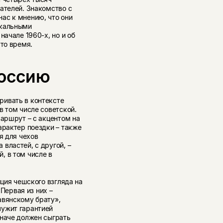
ателей. Знакомство с
ас к мнению, что они
икальными
начале 1960-х, но и об
 то время.
Россию
ривать в контексте
в том числе советской.
маршрут – с акцентом на
арактер поездки – также
я для чехов
властей, с другой, –
, в том числе в
иция чешского взгляда на
 Первая из них –
авянскому брату»,
лужит гарантией
иначе должен сыграть