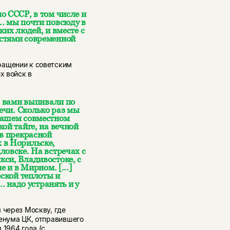
о СССР, в том числе и
. мы почти повсюду в
ких людей, и вместе с
остями современной
ращении к советским
х войск в
с вами выпивали по
речи. Сколько раз мы
нашем совместном
ой тайге, на вечной
ов прекрасной
 в Норильске,
ловске. На встречах с
си, Владивостоке, с
 и в Мирном. [...]
еской теплоты и
. надо устранять и у
 через Москву, где
ленума ЦК, отправившего
 1964 года (с