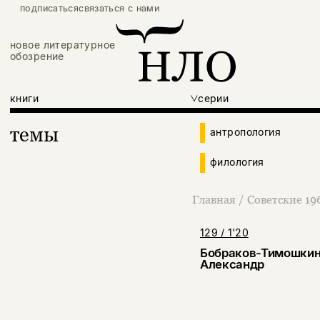
подписаться
связаться с нами
новое литературное
обозрение
книги
серии
темы
антропология
филология
Главная
/
Советские 19
129 / 1'20
Бобраков-Тимошки
Александр