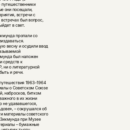
е путешественники
ые они посещали,
риятия, встречи с
 встречах был вопрос,
ыйдет в свет.
икмунда пропали со
еиздаваться.
ую весну и осудили ввод
называемой
кмунда был наложен
и средств к
, ни о литературной
быть и речи.
 путешествия 1963–1964
риалы о Советском Союзе
й, набросков, битком
важного в их жизни
р не удававшегося,
ьдове», – сокрушался об
ти материалы советского
и Зикмунда при Музее
атериалы – бумажные
е четырех тысяч