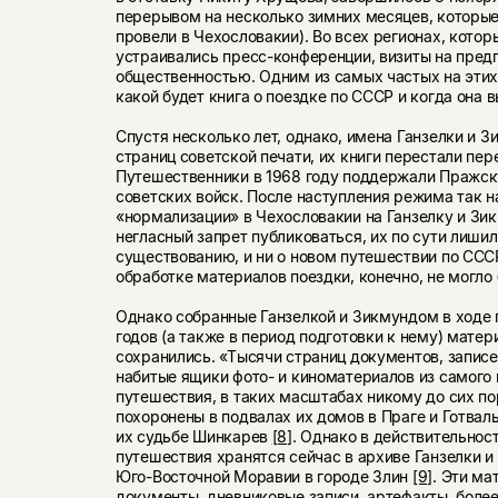
перерывом на несколько зимних месяцев, которы
провели в Чехословакии). Во всех регионах, котор
устраивались пресс-конференции, визиты на предп
общественностью. Одним из самых частых на этих
какой будет книга о поездке по СССР и когда она в
Спустя несколько лет, однако, имена Ганзелки и З
страниц советской печати, их книги перестали пер
Путешественники в 1968 году поддержали Пражск
советских войск. После наступления режима так 
«нормализации» в Чехословакии на Ганзелку и Зи
негласный запрет публиковаться, их по сути лишил
существованию, и ни о новом путешествии по СССР
обработке материалов поездки, конечно, не могло 
Однако собранные Ганзелкой и Зикмундом в ходе
годов (а также в период подготовки к нему) мате
сохранились. «Тысячи страниц документов, записе
набитые ящики фото- и киноматериалов из самого 
путешествия, в таких масштабах никому до сих по
похоронены в подвалах их домов в Праге и Готвал
их судьбе Шинкарев
[8]
. Однако в действительнос
путешествия хранятся сейчас в архиве Ганзелки 
Юго-Восточной Моравии в городе Злин
[9]
. Эти м
документы, дневниковые записи, артефакты, боле