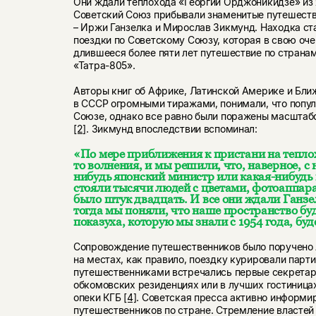
Они ждали теплохода «Георгий Орджоникидзе» из 
Советский Союз прибывали знаменитые путешеств
– Иржи Ганзелка и Мирослав Зикмунд. Находка ст
поездки по Советскому Союзу, которая в свою оч
длившееся более пяти лет путешествие по страна
«Татра-805».
Авторы книг об Африке, Латинской Америке и Бли
в СССР огромными тиражами, понимали, что попу
Союзе, однако все равно были поражены масштаб
[2]
. Зикмунд впоследствии вспоминал:
«По мере приближения к пристани на тепло
то волнения, и мы решили, что, наверное, с
нибудь японский министр или какая-нибудь
стояли тысячи людей с цветами, фотоаппар
было штук двадцать. И все они ждали Ганзе
тогда мы поняли, что наше пространство буд
показуха, которую мы знали с 1954 года, бу
Сопровождение путешественников было поручено 
на местах, как правило, поездку курировали парти
путешественниками встречались первые секретари
обкомовских резиденциях или в лучших гостиницах
опеки КГБ
[4]
. Советская пресса активно информи
путешественников по стране. Стремление власте