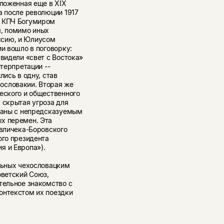
аложенная еще в XIX
а после революции 1917
й КПЧ Богумиром
м, помимо иных
ссию, и Юлиусом
ии вошло в поговорку:
 видели «свет с Востока»
нтерпретации --
лись в одну, став
ословакии. Вторая же
еского и общественного
 скрытая угроза для
траны с непредсказуемым
х перемен. Эта
авличека-Боровского
ого президента
я и Европа»).
яльных чехословацким
оветский Союз,
тельное знакомство с
онтекстом их поездки