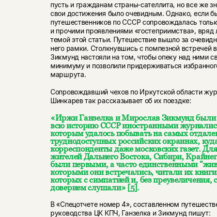
пусть и гражданам страны-сателлита, но все же 
свои достижения было очевидным. Однако, если б
путешественников по СССР сопровождалась тольк
и прочими проявлениями «гостеприимства», вряд л
темой этой статьи. Путешествие вышло за очевид
него рамки. Столкнувшись с помпезной встречей в
Зикмунд настояли на том, чтобы опеку над ними 
минимуму и позволили придерживаться избранно
маршрута.
Сопровождавший чехов по Иркутской области жур
Шинкарев так рассказывает об их поездке:
«Иржи Ганзелка и Мирослав Зикмунд были
всю историю СССР иностранными журналис
которым удалось побывать на самых отдале
труднодоступных российских окраинах, куд
корреспонденты даже московских газет. Дл
жителей Дальнего Востока, Сибири, Крайнег
были первыми, а часто единственными “жив
которыми они встречались, читали их книги
которых с симпатией и, без преувеличения,
доверием слушали»
[5]
.
В «Спецотчете номер 4», составленном путешест
руководства ЦК КПЧ, Ганзелка и Зикмунд пишут: