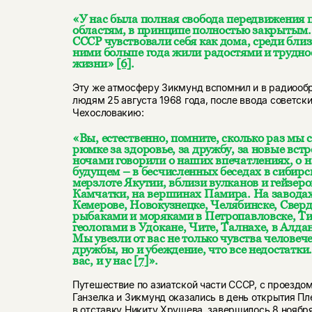
«У нас была полная свобода передвижения п
областям, в принципе полностью закрытым..
СССР чувствовали себя как дома, среди близ
ними больше года жили радостями и трудн
жизни»
[6]
.
Эту же атмосферу Зикмунд вспомнил и в радиооб
людям 25 августа 1968 года, после ввода советски
Чехословакию:
«Вы, естественно, помните, сколько раз мы 
рюмке за здоровье, за дружбу, за новые вст
ночами говорили о наших впечатлениях, о 
будущем – в бесчисленных беседах в сибирск
мерзлоте Якутии, вблизи вулканов и гейзер
Камчатки, на вершинах Памира. На заводах
Кемерове, Новокузнецке, Челябинске, Сверд
рыбаками и моряками в Петропавловске, Тик
геологами в Удокане, Чите, Талнахе, в Алдане
Мы увезли от вас не только чувства человеч
дружбы, но и убеждение, что все недостатки..
вас, и у нас
[7]
».
Путешествие по азиатской части СССР, с проездом
Ганзелка и Зикмунд оказались в день открытия П
в отставку Никиту Хрущева, завершилось 8 ноября