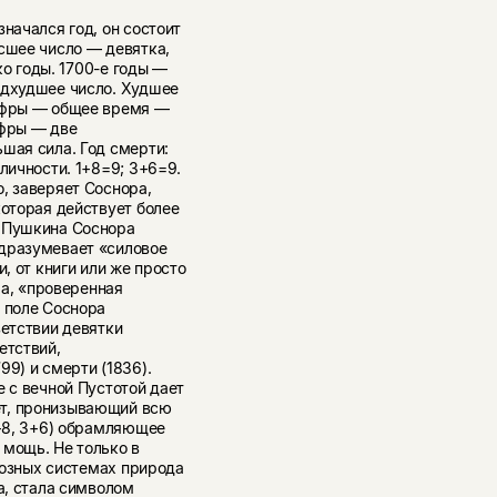
начался год, он состоит
сшее число — девятка,
ко годы. 1700-е годы —
едхудшее число. Худшее
цифры — общее время —
ифры — две
шая сила. Год смерти:
личности. 1+8=9; 3+6=9.
, заверяет Соснора,
которая действует более
м Пушкина Соснора
одразумевает «силовое
, от книги или же просто
ла, «проверенная
е поле Соснора
ветствии девятки
етствий,
99) и смерти (1836).
е с вечной Пустотой дает
ет, пронизывающий всю
1+8, 3+6) обрамляющее
 мощь. Не только в
гиозных системах природа
а, стала символом