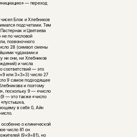
«инициацию» — переход
м чисел Блок и Хлебников
анимался подсчетами. Тем
 Пастернак и Цветаева
 не по числовой
али, позвоночного
исло 28 (символ смены
ейшими чудаками и
у ни они, ни Хлебников
ождений) и числа
ло соответствий — это
3×9 или 3×3×3) число 27
исло 9 самое подходящее
 Хлебникова и поэтому
», поскольку 9 — «число
 (9 — это также «число
ы «пустышка,
ающему в себя 0, Айн
число.
, особенно о клинической
ое число 81 он
ожителей (9×9=81), но