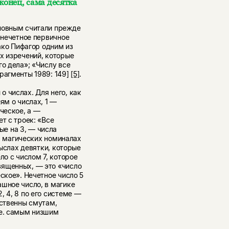
конец, сама десятка
сновным считали прежде
-нечетное первичное
ако Пифагор одним из
х изречений, которые
го дела»; «Числу все
рагменты 1989: 149]
[5]
.
 числах. Для него, как
ям о числах, 1 —
ческое, а —
т с троек: «Все
е на 3, — числа
ех магических номиналах
мыслах девятки, которые
ло с числом 7, которое
вященных, — это «число
ское». Нечетное число 5
шное число, в магике
, 4, 8 по его системе —
йственны смутам,
 е. самым низшим