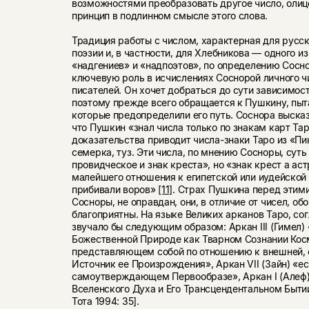
возможностями преобразовать другое число, олиц
принцип в подлинном смысле этого слова.
Традиция работы с числом, характерная для русс
поэзии и, в частности, для Хлебникова — одного и
«надгениев» и «надпоэтов», по определению Сосн
ключевую роль в исчислениях Соснорой личного чи
писателей. Он хочет добраться до сути зависимост
поэтому прежде всего обращается к Пушкину, пыта
которые предопределили его путь. Соснора выска
что Пушкин «знал числа только по знакам карт Тар
доказательства приводит числа-знаки Таро из «П
семерка, туз. Эти числа, по мнению Сосноры, суть
провидческое и знак креста», но «знак крест а а
малейшего отношения к египетской или иудейской
прибивали воров»
[11]
. Страх Пушкина перед этим
Сосноры, не оправдан, они, в отличие от чисел, об
благоприятны. На языке Великих арканов Таро, со
звучало бы следующим образом: Аркан III (Гимел)
Божественной Природе как Тварном Сознании Кос
представляющем собой по отношению к внешней,
Источник ее Произрождения», Аркан VII (Зайн) «ес
самоутверждающем Первообразе», Аркан I (Алеф) 
Вселенского Духа и Его Трансцендентальном Быти
Тота 1994: 35].