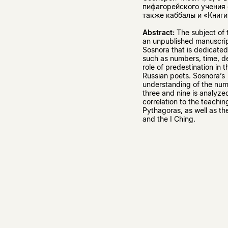
пифагорейского учения 
также каббалы и «Книги
Abstract:
The subject of th
an unpublished manuscrip
Sosnora that is dedicated
such as numbers, time, d
role of predestination in t
Russian poets. Sosnora’s
understanding of the num
three and nine is analyzed
correlation to the teachin
Pythagoras, as well as t
and the I Ching.