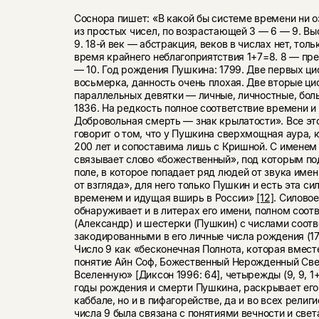
Соснора пишет: «В какой бы системе времени ни оз
из простых чисел, по возрастающей 3 — 6 — 9. Вы
9. 18-й век — абстракция, веков в числах нет, толь
время крайнего неблагоприятствия 1+7=8. 8 — пр
— 10. Год рождения Пушкина: 1799. Две первых 
восьмерка, данность очень плохая. Две вторые ц
параллельных девятки — личные, личностные, боль
1836. На редкость полное соответствие времени и 
Добровольная смерть — знак крылатости». Все это
говорит о том, что у Пушкина сверхмощная аура, 
200 лет и сопоставима лишь с Кришной. С имене
связывает слово «божественный», под которым п
поле, в которое попадает ряд людей от звука имени
от взгляда», для него только Пушкин и есть эта си
временем и идущая вширь в России»
[12]
. Силово
обнаруживает и в литерах его имени, полном соот
(Александр) и шестерки (Пушкин) с числами соотв
закодированными в его личные числа рождения (17
Число 9 как «бесконечная Полнота, которая вмест
понятие Айн Соф, Божественный Нерожденный Св
Вселенную» [Диксон 1996: 64], четырежды (9, 9, 
годы рождения и смерти Пушкина, раскрывает его
каббале, но и в пифагорействе, да и во всех рели
числа 9 была связана с понятиями вечности и свет