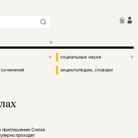
социальные науки
 сочинений
энциклопедии, словари
слах
по приглашению Союза
егулярно проходят