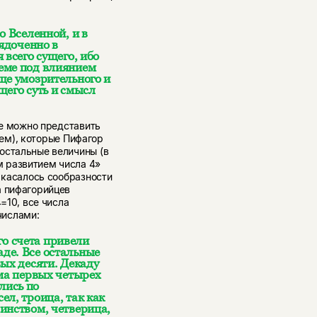
о Вселенной, и в
рядоченно в
 всего сущего, ибо
еме под влиянием
ще умозрительного и
щего суть и смысл
ие можно представить
бъем), которые Пифагор
остальные величины (в
 развитием числа 4»
а касалось сообразности
а пифагорийцев
=10, все числа
числами:
о счета привели
де. Все остальные
вых десяти. Декаду
мма первых четырех
лись по
ел, троица, так как
инством, четверица,