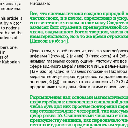
Никомаха:
о числах, а
 перемен».
Все, что систематически создано природой в
частях своих, и в целом, определенно и упо
is article is
соответствии с числом по замыслу Создателя
t by Victor
замысел был отражен в предварительной сх
 to notions
числа, задуманного Богом-творцом, числа е
eath and the
нематериального, но в то же время отражаю
he lives of
[Диксон 1996: 14].
bers one,
Дело в том, что всё творение, всё его многообраз
 in
цифрами 1 (точка), 2 (линия), 3 (плоскость) и 4 (о
gs of
называл главными образующими, «потому что все 
he Kabbalah
сфере видимого мира) являются лишь дальнейшим
[Там же: 15]. Одно из главных положений Пифагор
мира четверице-тетрактиде (известна даже клятв
четверицей
[3]
), потому что, если сложить 1+2+3+4
представляются в дальнейшем этими основными 
Размышления над основами математическог
пифагорейцев к поклонению священной дека
числа суть для них простые повторения пер
они отождествляли с четверкой, так как су
цифр равна 10. Священными числами счита
преимуществу единица, как первоначало чис
истинное единство представлялось им триед