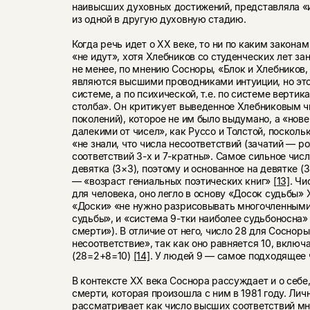
наивысших духовных достижений, представляла 
из одной в другую духовную стадию.
Когда речь идет о ХХ веке, то ни по каким закона
«не идут», хотя Хлебников со студенческих лет з
не менее, по мнению Сосноры, «Блок и Хлебников,
являются высшими проводниками интуиции, но это
системе, а по психической, т.е. по системе вертик
столба». Он критикует выведенное Хлебниковым ч
поколений), которое не им было выдумано, а «нов
далекими от чисел», как Руссо и Толстой, поскольк
«не знали, что числа несоответствий (зачатий — р
соответствий 3-х и 7-кратны». Самое сильное чис
девятка (3×3), поэтому и основанное на девятке (
— «возраст гениальных поэтических книг»
[13]
. Ч
для человека, оно легло в основу «Досок судьбы»
«Доски» «не нужно разрисовывать многочленными
судьбы», и «система 9-тки наиболее судьбоносна»
смерти»). В отличие от него, число 28 для Соснор
несоответствие», так как оно равняется 10, включ
(28=2+8=10)
[14]
. У людей 9 — самое подходящее 
В контексте ХХ века Соснора рассуждает и о себе
смерти, которая произошла с ним в 1981 году. Личн
рассматривает как число высших соответствий мн