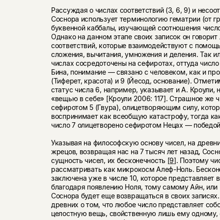
Рассуждая о числах соответствий (3, 6, 9) и несоот
Соснора использует терминологию гематрии (от гр
буквенной каббалы, изучающей соотношения числ
Однако на данном этапе своих записок он говорит
соответствий, которые взаимодействуют с помощ
сложения, вычитания, умножения и деления. Так ил
числах сосредоточены на сефиротах, оттуда число
Бина, понимание — связано с человеком, как и пр
(Тиферет, красота) и 9 (Йесод, основание). Отмети
статус числа 6, например, указывает и А. Кроули, 
«вещью в себе» [Кроули 2006: 117]. Страшное же ч
сефиротом 5 (Гвура), олицетворяющим силу, кото
воспринимает как всеобщую катастрофу, тогда ка
число 7 олицетворено сефиротом Нецах — победой
Указывая на философскую основу чисел, на древн
жрецов, возвращая нас на 7 тысяч лет назад, Сосн
сущность чисел, их бесконечность
[9]
. Поэтому чи
рассматривать как микрокосм Алеф-Ноль. Бескон
заключена уже в числе 10, которое представляет 
благодаря появлению Ноля, тому самому Айн, или 
Соснора будет еще возвращаться в своих записях.
древних о том, что любое число представляет соб
целостную вещь, свойственную лишь ему одному,