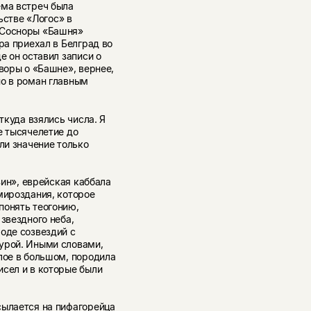
ема встреч была
льстве «Логос» в
 Сосноры «Башня»
ра приехал в Белград во
е он оставил записи о
воры о «Башне», вернее,
но в роман главным
ткуда взялись числа. Я
е тысячелетие до
ли значение только
зин», еврейская каббала
мироздания, которое
понять теогонию,
звездного неба,
оде созвездий с
урой. Иными словами,
лое в большом, породила
исел и в которые были
сылается на пифагорейца