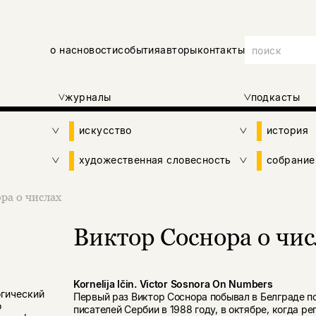
о нас
новости
события
авторы
контакты
журналы
подкасты
искусство
история
художественная словесность
собрание
ра о числах
Виктор Соснора о чи
Kornelija Ičin. Victor Sosnora On Numbers
гический
Первый раз Виктор Соснора побывал в Белграде 
о
писателей Сербии в 1988 году, в октябре, когда р