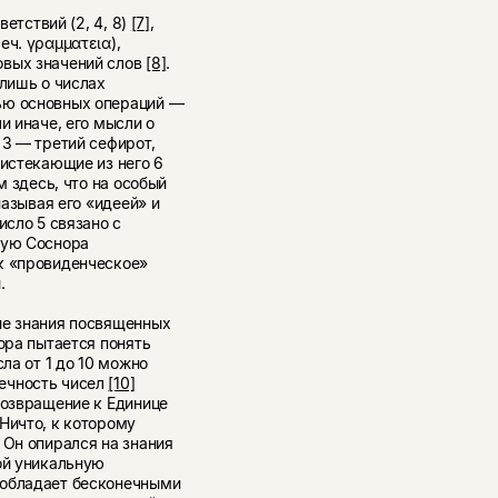
ветствий (2, 4, 8)
[7]
,
еч. γραμματεια),
овых значений слов
[8]
.
 лишь о числах
ью основных операций —
и иначе, его мысли о
 3 — третий сефирот,
оистекающие из него 6
м здесь, что на особый
называя его «идеей» и
исло 5 связано с
рую Соснора
к «провиденческое»
.
ие знания посвященных
ора пытается понять
сла от 1 до 10 можно
ечность чисел
[10]
возвращение к Единице
Ничто, к которому
 Он опирался на знания
ой уникальную
 обладает бесконечными