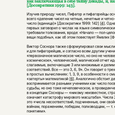
как заключающая в себе тайну декады, и, на
[Досократики 1999: 143].
Изучив природу чисел, Пифагор и пифагорейцы о
всего «деление чисел на четные, нечетные и четно
число (единица)» [Досократики 1999: 142]
[4]
. Одн
первых заговорил о числах на языке символически
требовали толкования, вроде: «Начало — пол-цело
вещи подобны», как об этом повествует Ямвлих [Ф
Виктор Соснора также сформулировал свои мысли о
и для пифагорейцев, и согласно всем другим учени
«первозначное магическое число, но оно не челове
космическое», человеческий, магический отчет иде
слагаемые, включающие 3 или множимые и делимы
соответствий. Все — это 3, 6, 9». Он говорит о тр
в простых вычислениях: 1, 3, 9, в особенности о с
«затерты» математикой
[6]
. Аналогично обстоит де
воспринимается разными учениями как число пос
судьбы, но оно тоже нечеловеческое, а провиденче
в концепции Сосноры — «никому неизвестное, стра
означает катастрофу мирового масштаба». Числа 2
это «числа несоответствий, подчиненные, они сво
войнам, поражениям, победам, полководцам, — т.
понятиям».