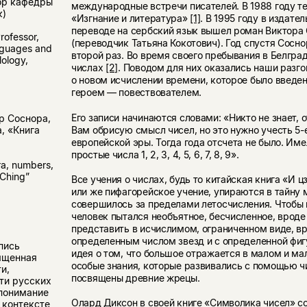
ор кафедры
международные встречи писателей. В 1988 году т
к)
«Изгнание и литература»
[1]
. В 1995 году в издате
переводе на сербский язык вышел роман Виктора
Professor,
(переводчик Татьяна Кокотович). Год спустя Сосно
nguages and
второй раз. Во время своего пребывания в Белград
lology,
числах
[2]
. Поводом для них оказались наши разго
о новом исчислении времени, которое было введе
героем — повествователем.
Его записи начинаются словами: «Никто не знает, о
р Соснора,
Вам обрисую смысл чисел, но это нужно учесть 5-
, «Книга
европейской эры. Тогда года отсчета не было. Име
простые числа 1, 2, 3, 4, 5, 6, 7, 8, 9».
ra, numbers,
 Ching”
Все учения о числах, будь то китайская книга «И ц
или же пифагорейское учение, упираются в тайну 
совершилось за пределами летосчисления. Чтобы 
человек пытался необъятное, бесчисленное, вроде 
представить в исчислимом, ограниченном виде, вр
определенным числом звезд и с определенной фиг
пись
идея о том, что большое отражается в малом и ма
ященная
особые знания, которые развивались с помощью ч
и,
посвящены древние жрецы.
ти русских
 понимание
Олард Диксон в своей книге «Символика чисел» с
в контексте