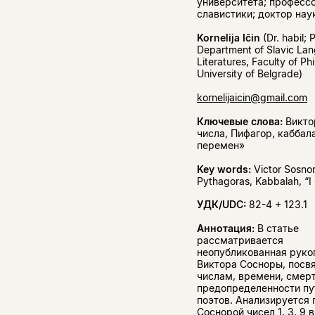
университета; професс
славистики; доктор нау
Kornelija Ičin
(Dr. habil; 
Department of Slavic La
Literatures, Faculty of Phi
University of Belgrade)
kornelijaicin@gmail.com
Ключевые слова:
Викто
числа, Пифагор, каббала
перемен»
Key words:
Victor Sosno
Pythagoras, Kabbalah, “I
УДК/UDC:
82-4 + 123.1
Аннотация:
В статье
рассматривается
неопубликованная руко
Виктора Сосноры, посв
числам, времени, смерт
предопределенности пу
поэтов. Анализируется
Соснорой чисел 1, 3, 9 