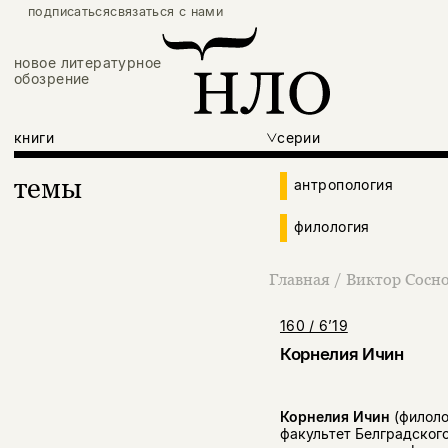
подписаться
связаться с нами
новое литературное
обозрение
книги
серии
темы
антропология
филология
Главная
/
Виктор Сосно
160 / 6’19
Корнелия Ичин
Корнелия Ичин
(филоло
факультет Белградског