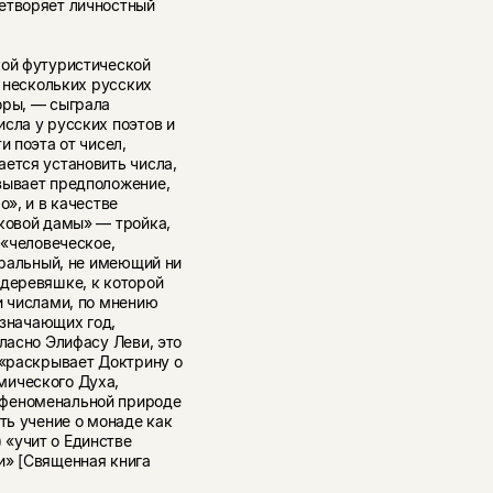
етворяет личностный
кой футуристической
з нескольких русских
оры, — сыграла
сла у русских поэтов и
и поэта от чисел,
ется установить числа,
зывает предположение,
о», и в качестве
иковой дамы» — тройка,
 «человеческое,
стральный, не имеющий ни
 деревяшке, к которой
и числами, по мнению
означающих год,
гласно Элифасу Леви, это
 «раскрывает Доктрину о
мического Духа,
 феноменальной природе
ть учение о монаде как
«учит о Единстве
и» [Священная книга