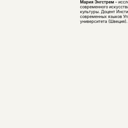
Мария Энгстрем
– иссл
современного искусства
культуры. Доцент Инст
современных языков Уп
университета (Швеция).