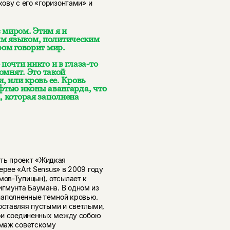
кову с его «горизонтами» и
 миром. Этим я и
ым языком, политическим
ром говорит мир.
почти никто и в глаза-то
помнят. Это такой
, или кровь ее. Кровь
ефтью иконы авангарда, что
, которая заполнена
ть проект «Жидкая
ерее «Art Sensus» в 2009 году
мов-Тупицын), отсылает к
гмунта Баумана. В одном из
наполненные темной кровью.
оставляя пустыми и светлыми,
три соединенных между собою
ммаж советскому