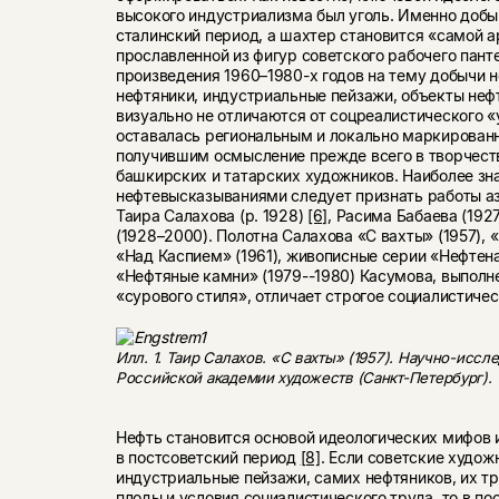
высокого индустриализма был уголь. Именно добыч
сталинский период, а шахтер становится «самой а
прославленной из фигур советского рабочего пан
произведения 1960–1980-х годов на тему добычи н
нефтяники, индустриальные пейзажи, объекты неф
визуально не отличаются от соцреалистического «
оставалась региональным и локально маркирован
получившим осмысление прежде всего в творчест
башкирских и татарских художников. Наиболее з
нефтевысказываниями следует признать работы 
Таира Салахова (р. 1928)
[6]
, Расима Бабаева (192
(1928–2000). Полотна Салахова «С вахты» (1957), 
«Над Каспием» (1961), живописные серии «Нефтена
«Нефтяные камни» (1979--1980) Касумова, выполн
«сурового стиля», отличает строгое социалистич
Илл. 1. Таир Салахов. «С вахты» (1957). Научно-исс
Российской академии художеств (Санкт-Петербург).
Нефть становится основой идеологических мифов 
в постсоветский период
[8]
. Если советские худож
индустриальные пейзажи, самих нефтяников, их тр
плоды и условия социалистического труда, то в по