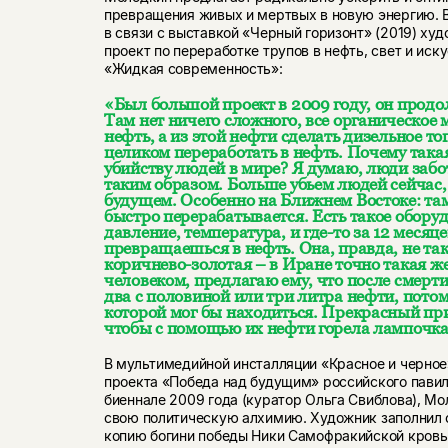
превращения живых и мертвых в новую энергию.
в связи с выставкой «Черный горизонт» (2019) ху
проект по переработке трупов в нефть, свет и иск
«Жидкая современность»:
«Был большой проект в 2009 году, он продол
Там нет ничего сложного, все органическое 
нефть, а из этой нефти сделать дизельное т
целиком переработать в нефть. Почему така
убийству людей в мире? Я думаю, люди забо
таким образом. Больше убьем людей сейчас,
будущем. Особенно на Ближнем Востоке: там
быстро перерабатывается. Есть такое оборуд
давление, температура, и где-то за 12 месяц
превращаешься в нефть. Она, правда, не та
коричнево-золотая – в Иране точно такая же
человеком, предлагаю ему, что после смерти
два с половиной или три литра нефти, потом
которой мог бы находиться. Прекрасный пр
чтобы с помощью их нефти горела лампочк
В мультимедийной инсталляции «Красное и черное
проекта «Победа над будущим» российского павил
биеннале 2009 года (куратор Ольга Свиблова), М
свою политическую алхимию. Художник заполнил 
копию богини победы Ники Самофракийской кровь