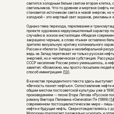
светится холодным белым светом вторая клетка, с
светильников. Что-то древнее и мертвое (нефть «и
становится источником света и новой энергии, но н
холодной – это мертвый свет экранов, рекламы и 
Однако тема перехода, переливания и трансмутац
проекте художника недвусмысленный характер по
случайно в эскизе инсталляции «Жидкая современ
закрашено черным, а слово «тьма» оставлено бел
зрителю визуальную критику колониального хара
России и «белого» Запада и неолиберальной ресу
ведь на Запад перетекает не только русская нефть
энергией, но и человеческая субстанция. Рассужда
СССР население России резко уменьшилось, а неф
заметил: «Возможно, мы просто посылаем людей в
способ иммиграции»
[13]
.
В качестве прецедентного текста здесь выступает
«Вечность пахнет нефтью». Сопоставление нефти 
общим местом постсоветской культуры уже в 199
произведениям -- песне Егора Летова «Русское по
роману Виктора Пелевина «Generation П» (1999)
[1
современном постсоциалистическом мире – лишь 
нефти и будущая нефть. Сверхотождествляясь с 
Молодкин предлагает радикально ускорить и опт