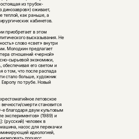
остоящая из трубок-
з динозавров») оживает,
е теплой, как раньше, а
хирургических кабинетов.
ии приобретает в этом
литического высказывания. Не
ность» слово «свет» внутри
ым. Молодкин предлагает
ктера отношений «черной»
рсно-сырьевой экономики,
, обеспечивая его светом и
я о том, что после распада
ти стало больше, художник
 Европу по трубе. Новый
 хрестоматийное летовское
и вечности/смерти становится
0-е благодаря двум культовым
ле экспериментов» (1989) и
4]
: (русский) человек в
машина, насос для перекачки
доминирующей идеологией,
имизировать процесс