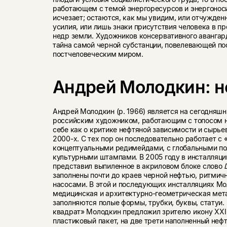
работающем с темой энергоресурсов и энергоноси
исчезает; остаются, как мы увидим, или отчужден
усилия, или лишь знаки присутствия человека в пр
недр земли. Художников консервативного авангар
тайна самой черной субстанции, повелевающей по
постчеловеческим миром.
Андрей Молодкин: н
Андрей Молодкин (р. 1966) является на сегодняш
российским художником, работающим с топосом 
себе как о критике нефтяной зависимости и сырье
2000-х. С тех пор он последовательно работает с
концептуальными редимейдами, с глобальными п
культурными штампами. В 2005 году в инсталляц
представил выпиленное в акриловом блоке слово
заполнены почти до краев черной нефтью, ритмич
насосами. В этой и последующих инсталляциях М
медицинская и архитектурно-геометрическая ме
заполняются полые формы, трубки, буквы, статуи.
квадрат» Молодкин предложил зрителю икону XXI
пластиковый пакет, на две трети наполненный неф