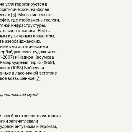
а угля героизируется в
рхетипической, наиболее
теона»
[5]
. Многочисленные
ефти, где изображены геологи,
тяной инфраструктуры,
угольного» канона. Нефть
ным культурным концептом,
ве азербайджанских,
начимыми эстетическими
азербайджанских художников
7–2007) и Надира Касумова
«Резервуарный парк» (1959),
лив» (1963) Бабаева и
енные в лаконичной эстетике
еское возвышенное
[7]
.
ледовательский музей
и новой «петропоэтики» только
ники запечатлевали
удовой энтузиазм и героизм,
стсоветском искусстве,