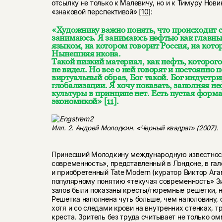
отсылку не только к Малевичу, но и к Тимуру Нови
«знаковой перспективой»
[10]
:
«Художнику важно понять, что происходит с
занимаюсь. Я занимаюсь нефтью как главн
языком, на котором говорит Россия, на кото
Нынешняя икона.
Такой низкий материал, как нефть, которого 
не видел. Но все о ней говорят и постоянно 
виртуальный образ, Бог такой. Бог индустрии
глобализации. Я хочу показать, заполняя н
культуры в принципе нет. Есть пустая форма
экономикой»
[11]
.
Илл. 2. Андрей Молодкин. «Черный квадрат» (2007).
Принесший Молодкину международную известнос
современность», представленный в Лондоне, в гал
и приобретенный Tate Modern (куратор Виктор Ага
популярному понятию «текучая современность» Зи
залов были показаны кресты/тюремные решетки, 
Решетка наполнена чуть больше, чем наполовину, 
хотя и со следами крови на внутренних стенках, 
креста. Зритель без труда считывает не только о