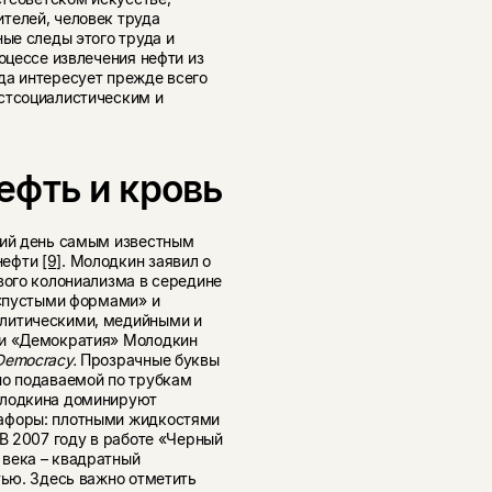
телей, человек труда
ные следы этого труда и
оцессе извлечения нефти из
да интересует прежде всего
стсоциалистическим и
ефть и кровь
ний день самым известным
нефти
[9]
. Молодкин заявил о
вого колониализма в середине
 «пустыми формами» и
олитическими, медийными и
ии «Демократия» Молодкин
Democracy.
Прозрачные буквы
но подаваемой по трубкам
олодкина доминируют
тафоры: плотными жидкостями
 В 2007 году в работе «Черный
 века – квадратный
тью. Здесь важно отметить