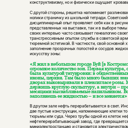
конструктивизму, но и физически ощущает кровав
С другой стороны, решетка напоминает разлинова
нолики страничку из школьной тетради. Советски
дисциплинарный опыт проявляет себя как в рисун
представленных на выставке, так и в выборе темы
своих интервью часто связывает генеалогию своег
трансгрессивным опытом службы в советской арми
тюремной эстетикой. В частности, свой основной 
заполнение прозрачных полостей и сосудов жидкос
искусству зоны:
«Я жил в небольшом городе Буй [в Костромс
огромное количество зон. Первая культура, с
была культурой татуировки: в общественных
иконы, церкви. Там было много бывших зэков
дворах выковыривали в плексигласе розы. 
держишь круглую скульптуру, а внутри – п
месяцами выскабливаемые напильником. Вот
заполняешь ее жидкостью – и все меняется
В другом зале нефть перерабатывается в свет. Ин
две пустые конструкции, напоминающие клетки то л
тюрьмы или суда. Через трубы одной из клеток н
нефтеперерабатывающий завод, где превращается в
миниэлектростанцию и становится электричество