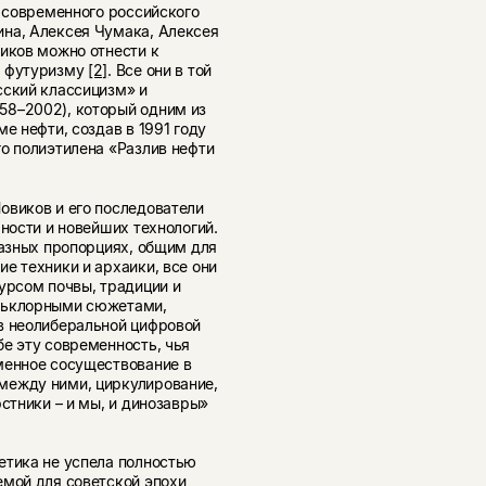
современного российского
на, Алексея Чумака, Алексея
иков можно отнести к
у футуризму
[2]
. Все они в той
сский классицизм» и
58–2002), который одним из
е нефти, создав в 1991 году
о полиэтилена «Разлив нефти
овиков и его последователи
чности и новейших технологий.
разных пропорциях, общим для
е техники и архаики, все они
урсом почвы, традиции и
ольклорными сюжетами,
в неолиберальной цифровой
е эту современность, чья
менное сосуществование в
между ними, циркулирование,
стники – и мы, и динозавры»
етика не успела полностью
емой для советской эпохи