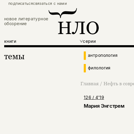
подписаться
связаться с нами
новое литературное
обозрение
книги
серии
темы
антропология
филология
Главная
/
Нефть в совр
126 / 4’19
Мария Энгстрем