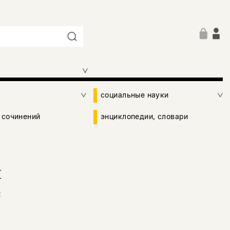
социальные науки
 сочинений
энциклопедии, словари
м
е