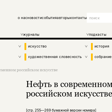
о нас
новости
события
авторы
контакты
журналы
подкасты
искусство
история
художественная словесность
собрание
еменном российском искусстве
Нефть в современно
российском искусств
[стр. 255—269 бумажной версии номера]