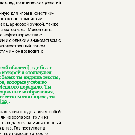
ый след политических религий.
нную для игры в крестики-
й школьно-армейский
ках шариковой ручкой, также
 и материала. Молодкин в
о нефтетворчества с
и и с близким знакомством с
художественный прием –
тями – он возводит к
кой области], где было
 которой я столкнулся,
 банях ты видишь тексты,
, которые у себя во
Меня это поразило. Ты
розрачные изображения,
 есть пустая форма, ты
»
[12]
.
сталляция представляет собой
и из зоопарка, то ли из
ефть подается на миниатюрный
 газ. Газ поступает в
м, при помощи которого