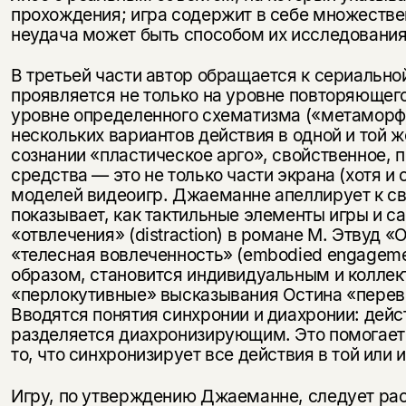
прохождения; игра содержит в себе множеств
неудача может быть способом их исследования
В третьей части автор обращается к сериальной
проявляется не только на уровне повторяющего
уровне определенного схематизма («метаморф
нескольких вариантов действия в одной и той 
сознании «пластическое арго», свойственное, п
средства — это не только части экрана (хотя и
моделей видеоигр. Джаеманне апеллирует к св
показывает, как тактильные элементы игры и 
«отвлечения» (distraction) в романе М. Этвуд 
«телесная вовлеченность» (embodied engageme
образом, становится индивидуальным и коллект
«перлокутивные» высказывания Остина «перев
Вводятся понятия синхронии и диахронии: дей
разделяется диахронизирующим. Это помогает 
то, что синхронизирует все действия в той или 
Игру, по утверждению Джаеманне, следует ра