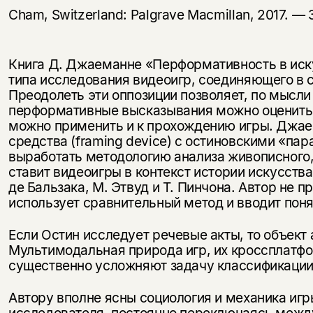
Cham, Switzerland: Palgrave Macmillan, 2017. — 
Книга Д. Джаеманне «Перформативность в иску
типа исследования видеоигр, соединяющего в 
Преодолеть эти оппозиции позволяет, по мысли
перформативные высказывания можно оценить с
можно применить и к прохождению игры. Джае
средства (framing device) с остиновскими «па
выработать методологию анализа живописного,
ставит видеоигры в контекст истории искусств
де Бальзака, М. Этвуд и Т. Пинчона. Автор не 
использует сравнительный метод и вводит пон
Если Остин исследует речевые акты, то объект 
Мультимодальная природа игр, их кроссплатфо
существенно усложняют задачу классификации 
Автору вполне ясны социология и механика игр
исследователя, постоянно переключаясь между