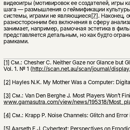
видеоигры (мотивировок ее создателей, игры 
шага — размышления о геймификации культуры,
системы, играми не являющиеся
[7]
. Наконец, 
разносторонним без включения в сферу анализа
занимает, например, рамочная эстетика в фи
представляется детальным, но как будто огр
рамками.
[1]
См.: Chesher C. Neither Gaze nor Glance but G
Vol. 1. № 1 (
http://scan.net.au/scan/journal/displa
[2]
Hayles N.K. My Mother Was a Computer: Digital 
[3]
См.: Van Den Berghe J. Most Players Won’t Fin
www.gamasutra.com/view/news/195318/Most_play
[4]
См.: Krapp P. Noise Channels: Glitch and Error i
[5]
Aarseth E.J. Cybertext: Perspectives on Ergodic 