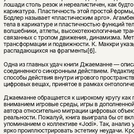
лошади столь резок и нереалистичен, как будто
карикатура. Пластичность этой простой формы, 
Бодлер называет «пластическим арго». Агамб
тела в карикатуре и пластичностью функций тел
волшебники, атлеты, высокотехнологичные тра
связанных с тропом движения, динамизма. Ме
трансформации и подвижности. К. Маккри указы
распадающихся на фрагменты
[6]
.
Одна из главных удач книги Джаеманне — описа
соединенного синхронным действием. Редактир
способы действия внутри игрового пространств
цифровых вещах, принятое в рамках онтологическ
Джаеманне обращается к широкому кругу как по
вниманием игровые среды, игры в дополненной
автора относительно миграции цифровых объек
реальности. Пожалуй, книга выиграла бы от вк
упоминанием о коллективе «Jodi». Так, анализ
ярко проиллюстрировать эстетику неудачи. Кро