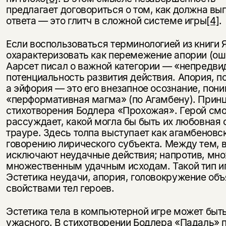
предлагает договориться о том, как должна вы
ответа — это глитч в сложной системе игры
[4]
.
Если воспользоваться терминологией из книги 
охарактеризовать как перемежение апории (оши
Аарсет писал о важной категории — «непредви
потенциальность развития действия. Апория, п
а эйфория — это его внезапное осознание, пон
«перформативная магма» (по Агамбену). Принц
стихотворения Бодлера «Прохожая». Герой смотр
рассуждает, какой могла бы быть их любовная с
трауре. Здесь толпа выступает как агамбеновс
говорению лирического субъекта. Между тем, в
исключают неудачные действия; напротив, мно
множественным удачным исходам. Такой тип иг
Эстетика неудачи, апория, головокружение о
свойствами тел героев.
Эстетика тела в компьютерной игре может быт
ужасного. В стихотворении Бодлера «Падаль» 