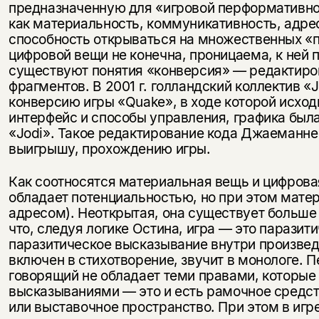
предназначенную для «игровой перформативнос
как материальность, коммуникативность, адр
способность открываться на множественных «п
цифровой вещи не конечна, проницаема, к ней 
существуют понятия «конверсия» — редактиров
фрагментов. В 2001 г. голландский коллектив 
конверсию игры «Quake», в ходе которой исхо
интерфейс и способы управления, графика был
«Jodi». Такое редактирование кода Джаеманне 
выигрышу, прохождению игры.
Как соотносятся материальная вещь и цифров
обладает потенциальностью, но при этом матер
адресом). Неоткрытая, она существует больше
Этой книги временно
что, следуя логике Остина, игра — это парази
нет в продаже.
Подписка на рассылку
паразитическое высказывание внутри произвед
включен в стихотворение, звучит в монологе. 
Вы можете подписаться на
говорящий не обладает теми правами, которые
Раз в неделю мы отправляем рассылку
уведомления, и при поступлении книги
о книгах и событиях «НЛО».
высказываниями — это и есть рамочное средств
на склад получить письмо на указанный
или выставочное пространство. При этом в игр
За подписку дарим промокод на
электронный адрес.