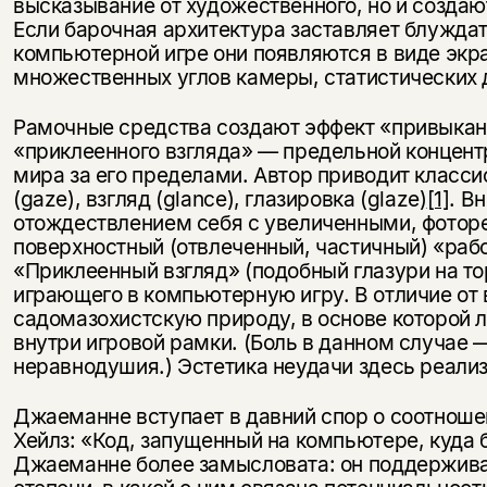
Эта книга
высказывание от художественного, но и созда
скидку 15%
Если барочная архитектура заставляет блуждать
не предназначена для
компьютерной игре они появляются в виде экра
несовершеннолетних
множественных углов камеры, статистических д
Скажите, пожалуйста,
Рамочные средства создают эффект «привыкан
Я соглашаюсь с
Политикой конфиденциальности
вам уже исполнилось 18 лет?
Я соглашаюсь с
Политикой конфиденциальности
«приклеенного взгляда» — предельной концентр
мира за его пределами. Автор приводит класс
(gaze), взгляд (glance), глазировка (glaze)
[1]
. В
подписаться
да
подписаться
отождествлением себя с увеличенными, фотор
поверхностный (отвлеченный, частичный) «раб
нет, вернуться назад
«Приклеенный взгляд» (подобный глазури на то
играющего в компьютерную игру. В отличие от 
садомазохистскую природу, в основе которой 
внутри игровой рамки. (Боль в данном случае
неравнодушия.) Эстетика неудачи здесь реализ
Джаеманне вступает в давний спор о соотноше
Хейлз: «Код, запущенный на компьютере, куда
Джаеманне более замысловата: он поддерживае