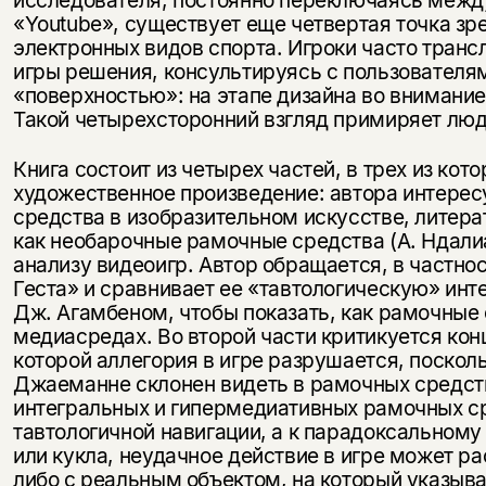
«Youtube», существует еще четвертая точка з
электронных видов спорта. Игроки часто тран
игры решения, консультируясь с пользователя
«поверхностью»: на этапе дизайна во внимани
Такой четырехсторонний взгляд примиряет люд
Книга состоит из четырех частей, в трех из ко
художественное произведение: автора интерес
средства в изобразительном искусстве, литера
как необарочные рамочные средства (А. Ндали
анализу видеоигр. Автор обращается, в частнос
Геста» и сравнивает ее «тавтологическую» ин
Дж. Агамбеном, чтобы показать, как рамочные
медиасредах. Во второй части критикуется кон
которой аллегория в игре разрушается, посколь
Джаеманне склонен видеть в рамочных средств
интегральных и гипермедиативных рамочных ср
тавтологичной навигации, а к парадоксальному
или кукла, неудачное действие в игре может р
либо с реальным объектом, на который указыва