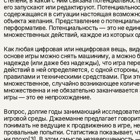
степени, в какой с ним связана потенциальност
его запускают или редактируют. Потенциальнос
содержащаяся в ситуации настоящая возможнос
объекта желания. Представление о потенциальн
перформативе. Потенциальность — это не един
множественных действий, каждое из которых о
Как любая цифровая или нецифровая вещь, вид
основе игры можно снять машиниму, а можно бе
надежде (или даже без надежды), что игра пе
действий в ней определяется, с одной сторон
правилами и техническими средствами. При эт
множественное, случайно возникающее количес
множественна и не обязательно заканчивается
игры — это ее непрохождение.
Вопрос, долгие годы занимающий исследовател
игровой среды. Джаеманне предлагает говорить о
понимать не ведущие к продвижению в игре, неуд
провальные попытки. Статистика показывает, чт
ни плохо
[3]
. В этом смысле незавершенность —