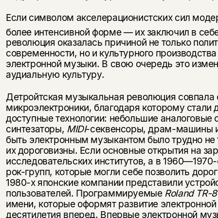
Если символом акселерационистских сил модер
более интенсивной форме — их заключил в себ
революция оказалась причиной не только поли
современности, но и культурного производства
электронной музыки. В свою очередь это изме
аудиальную культуру.
Детройтская музыкальная революция совпала 
микроэлектроники, благодаря которому стали 
доступные технологии: небольшие аналоговые 
синтезаторы,
MIDI
-секвенсоры, драм-машины и 
быть электронным музыкантом было трудно не т
их дороговизны. Если основные открытия на за
исследовательских институтов, а в 1960—1970
рок-групп, которые могли себе позволить дорог
1980-х японские компании представили устрой
пользователей. Программируемые
Roland
TR
-8
имени, которые оформят развитие электронной
десятилетия вперед. Впервые электронной муз