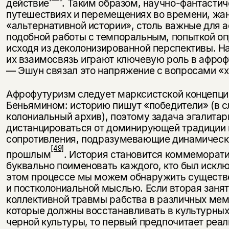
действие
. Таким образом, научно-фантасти
путешествиях и перемещениях во времени, жа
«альтернативной истории», столь важные для 
подобной работы с темпоральным, попыткой оп
исходя из деколонизированной перспективы. 
их взаимосвязь играют ключевую роль в афро
— Эшун связал это напряжение с вопросами «х
Афрофутуризм следует марксистской концепци
Беньямином: историю пишут «победители» (в с
колониальный архив), поэтому задача эгалита
дистанцироваться от доминирующей традиции 
сопротивления, подразумевающие динамическ
[49]
прошлым
. История становится коммеморати
буквально поименовать каждого, кто был исклю
этом процессе мы можем обнаружить существ
и постколониальной мыслью. Если вторая заня
коллективной травмы рабства в различных ме
которые должны восстанавливать в культурных
черной культуры, то первый предпочитает реа