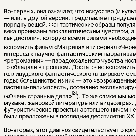
Во-первых, она означает, что искусство (и куль
— или, в другой версии, представляет грядущ
порядку вещей. Фантастические образы популя
века пронизаны апокалиптическим чувством, а
как дистопия, которую всеми силами необходи
вспомнить фильм «Матрица» или сериал «Черн
интереса к научно-фантастическим нарративам
«ретромании» — парадоксального чувства ност
то обладали в прошлом. Достаточно вспомнит
голливудского фантастического (в широком смы
годы: большинство из них — это «возрожденные
пастиши-палимпсесты, осознанно эксплуатиру
[3]
(«Очень странные дела»
). То же самое мы мо
музыке, жанровой литературе или видеоиграх.
футуристические проекты настоящего ничем не 
были предложены в последние десятилетия XX 
Во-вторых, этот диагноз свидетельствует о кр