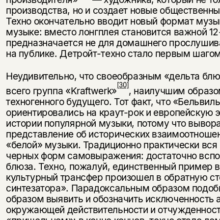
производства, но и создает новые общественн
Техно окончательно вводит новый формат музы
музыке: вместо лонгплея становится важной 1
предназначается не для домашнего прослушив
на публике. Детройт-техно стало первым шаго
Неудивительно, что своеобразным «дельта блю
[30]
всего группа «Kraftwerk»
, наилучшим образо
техногенного будущего. Тот факт, что «Бельвил
ориентировались на краут-рок и европейскую э
Этой книги временно
истории популярной музыки, потому что вывор
представление об исторических взаимоотношен
нет в продаже.
Подписка на рассылку
«белой» музыки. Традиционно практически вся
черных форм самовыражения: достаточно вспо
Вы можете подписаться на
Раз в неделю мы отправляем рассылку
блюза. Техно, пожалуй, единственный пример в
уведомления, и при поступлении книги
о книгах и событиях «НЛО».
культурный трансфер произошел в обратную сто
на склад получить письмо на указанный
За подписку дарим промокод на
синтезатора». Парадоксальным образом подоб
электронный адрес.
Эта книга
скидку 15%
образом выявить и обозначить исключенность 
окружающей действительности и отчужденность
не предназначена для