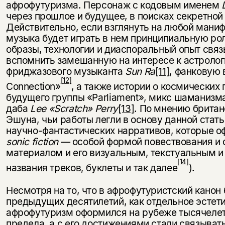
афрофутуризма. Персонаж с кодовым именем
через прошлое и будущее, в поисках секретной
Действительно, если взглянуть на любой маниф
музыка будет играть в нем принципиальную ро
образы, технологии и диаспоральный опыт связ
вспомнить замешанную на интересе к астроло
фриджазового музыканта
Sun Ra
[11]
, фанковую 
[12]
Connection»
, а также истории о космических
будущего группы «Parliament», микс шаманизма
даба
Lee
«Scratch» Perry
[13]
. По мнению британ
Эшуна, чьи работы легли в основу данной стат
научно-фантастических нарративов, которые о
sonic
fiction
— особой формой повествования и 
материалом и его визуальным, текстуальным 
[14]
названия треков, буклеты и так далее
).
Несмотря на то, что в афрофутуристский кано
предыдущих десятилетий, как отдельное эстети
афрофутуризм оформился на рубеже тысячелети
предела, а с его достижениями стали связыват