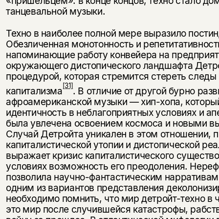
«пришельцем»: в конце концов, техно стало 
несовершеннолетних
танцевальной музыки.
Скажите, пожалуйста,
Я соглашаюсь с
Политикой конфиденциальности
Техно в наиболее полной мере выразило пости
вам уже исполнилось 18 лет?
Я соглашаюсь с
Политикой конфиденциальности
Обезличенная монотонность и репетитативност
напоминающие работу конвейера на предприяти
подписаться
окружающего дистопического ландшафта Детро
да
подписаться
процедурой, которая стремится стереть след
[31]
нет, вернуться назад
капитализма
. В отличие от другой бурно ра
афроамериканской музыки — хип-хопа, которы
идентичность в неблагоприятных условиях и ап
была увлечена освоением космоса и новыми в
Случай Детройта уникален в этом отношении, 
капиталистической утопии и дистопической реа
выражает кризис капиталистического существова
условиях возможность его преодоления. Нере
позволила научно-фантастическим нарративам
одним из вариантов представления деколонизи
необходимо помнить, что мир детройт-техно в 
это мир после случившейся катастрофы, рабст