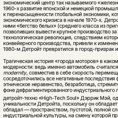
экономический центр так называемого «железн
1960-х развитие японской и немецкой промышл
к перенасыщенности глобальной экономики, кот
экономического кризиса в начале 1970-х. Детр
ними «бегство белых» (среднего класса из приг
позволивших вывести крупное производство за
технологическая революция, следствием котор
конвейерного производства, привели к изменен
1980-м Детройт превратился в город-призрак 
Трагическая история «города моторов» в како
модерности: ведь именно автомобиль считался
modernity
, совместив в себе скорость перемещ
сосредоточились все негативные последствия 
этническое неравенство, безработица, стреми
фоне дефрагментированного индустриального 
детройт-техно «High-Tech Soul» Дэррик Мэй, о
уникальности Детройта, поскольку он обладает
обладал — пространством, пустотой, полной с
индустриальной культуры, на смену которой п