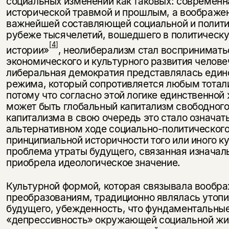
социальных изменений как таковых: современн
исторической травмой и прошлым, а воображен
важнейшей составляющей социальной и политич
рубеже тысячелетий, вошедшего в политическу
[4]
истории»
, неолиберализм стал восприниматьс
экономического и культурного развития челове
либеральная демократия представлялась един
режима, который сопротивляется любым тотал
потому что согласно этой логике единственно
может быть глобальный капитализм свободного
капитализма в свою очередь это стало означат
альтернативном ходе социально-политического 
принципиальной историчности того или иного к
проблема утраты будущего, связанная изначал
приобрела идеологическое значение.
Культурной формой, которая связывала вообр
преобразованиям, традиционно являлась утопи
будущего, убежденность, что фундаментальны
«депрессивность» окружающей социальной жиз