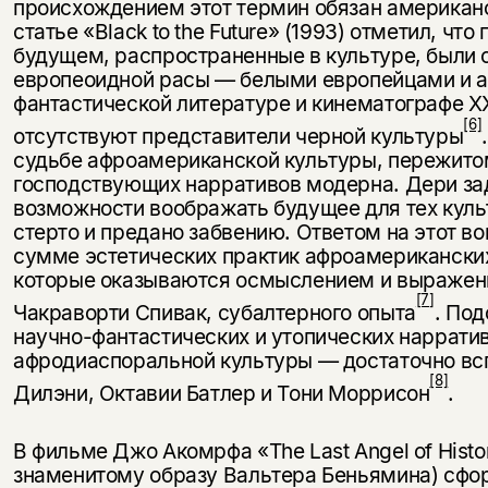
происхождением этот термин обязан американ
статье «Black to the Future» (1993) отметил, чт
будущем, распространенные в культуре, были
европеоидной расы — белыми европейцами и а
фантастической литературе и кинематографе X
[6]
отсутствуют представители черной культуры
судьбе афроамериканской культуры, пережитом
господствующих нарративов модерна. Дери за
возможности воображать будущее для тех куль
стерто и предано забвению. Ответом на этот в
сумме эстетических практик афроамериканских
которые оказываются осмыслением и выражени
[7]
Чакраворти Спивак, субалтерного опыта
. По
научно-фантастических и утопических наррати
афродиаспоральной культуры — достаточно вс
[8]
Дилэни, Октавии Батлер и Тони Моррисон
.
В фильме Джо Акомрфа «The Last Angel of Histo
знаменитому образу Вальтера Беньямина) сф