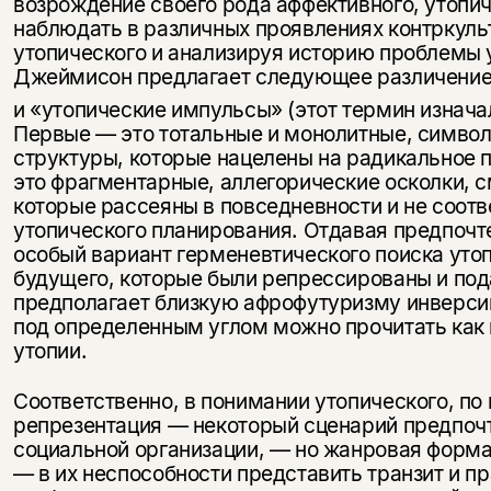
возрождение своего рода аффективного, утопи
наблюдать в различных проявлениях контркуль
утопического и анализируя историю проблемы 
Джеймисон предлагает следующее различение
и «утопические импульсы» (этот термин изнач
Первые — это тотальные и монолитные, символ
структуры, которые нацелены на радикальное 
это фрагментарные, аллегорические осколки, 
которые рассеяны в повседневности и не соотв
утопического планирования. Отдавая предпочт
особый вариант герменевтического поиска уто
будущего, которые были репрессированы и по
предполагает близкую афрофутуризму инверси
под определенным углом можно прочитать как
утопии.
Соответственно, в понимании утопического, п
репрезентация — некоторый сценарий предпочт
социальной организации, — но жанровая форма
— в их неспособности представить транзит и п