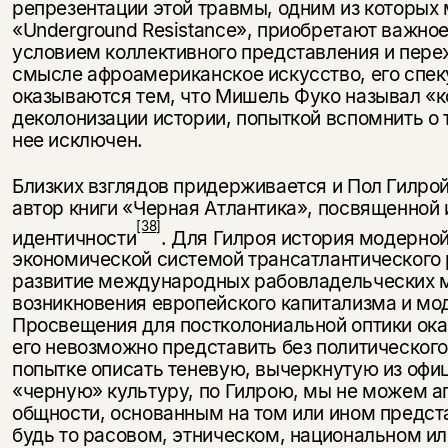
репрезентации этой травмы, одним из которых
«Underground Resistance», приобретают важное
условием коллективного представления и переж
смысле афроамериканское искусство, его спек
оказываются тем, что Мишель Фуко называл 
деколонизации истории, попыткой вспомнить о то
нее исключен.
Близких взглядов придерживается и Пол Гилро
автор книги «Черная Атлантика», посвященно
[38]
идентичности
. Для Гилроя история модерной
экономической системой трансатлантического 
развитие международных рабовладельческих 
возникновения европейского капитализма и мод
Просвещения для постколониальной оптики ока
его невозможно представить без политическог
попытке описать теневую, вычеркнутую из офи
«черную» культуру, по Гилрою, мы не можем а
общности, основанным на том или ином предс
будь то расовом, этническом, национальном ил