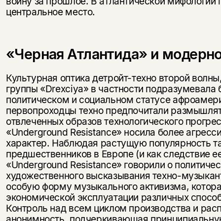
войну за прошлое. В атлантической мифологии 
центральное место.
«Черная Атлантида» и модерн
Культурная оптика детройт-техно второй волны,
группы «Drexciya» в частности подразумевала
политическом и социальном статусе афроамер
первопроходцы техно предпочитали размышля
отвлеченных образов технологического прогрес
«Underground Resistance» носила более агрес
характер. Наблюдая растущую популярность т
предшественников в Европе (и как следствие 
«Underground Resistance» говорили о политич
художественного высказывания техно-музыкант
особую форму музыкального активизма, котор
экономической эксплуатации различных спосо
Контроль над всем циклом производства и рас
анонимность, подчеркивающая принципиальную