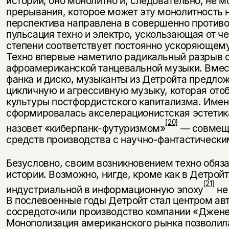
истории, оно монолитно и, следовательно, не 
прерывания, которое может эту монолитность
перспектива направлена в совершенно против
пульсация техно и электро, ускользающая от ч
степени соответствует постоянно ускоряющему
Техно впервые наметило радикальный разрыв 
афроамериканской танцевальной музыки. Вмест
фанка и диско, музыканты из Детройта предло
цикличную и агрессивную музыку, которая от
культуры постфордистского капитализма. Именн
сформировалась акселерационистская эстети
[20]
назовет «киберпанк-футуризмом»
— совмеще
средств производства с научно-фантастическ
Безусловно, своим возникновением техно обяза
истории. Возможно, нигде, кроме как в Детройт
[21]
индустриальной в информационную эпоху
не
В послевоенные годы Детройт стал центром а
сосредоточили производство компании «Джене
Монополизация американского рынка позволил