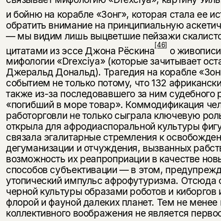
и бойню на корабле «Зонг», которая стала ее 
обратить внимание на принципиальную аскети
— мы видим лишь выцветшие пейзажи скалист
[46]
цитатами из эссе Джона Рёскина
о живописи
мифологии «Drexciya» (которые зачитывает ос
Джеральд Дональд). Трагедия на корабле «Зон
событием не только потому, что 132 африканск
также из-за последовавшего за ним судебного 
«погибший в море товар». Коммодификация чел
работорговли не только сыграла ключевую роль
открыла для афродиаспоральной культуры фигу
связала эгалитарные стремления к освобожден
дегуманизации и отчуждения, вызванных рабст
возможность их реапроприации в качестве нов
способов субъективации — в этом, предупрежд
утопический импульс афрофутуризма. Отсюда 
черной культуры образами роботов и киборгов 
флорой и фауной далеких планет. Тем не менее
коллективного воображения не является перво