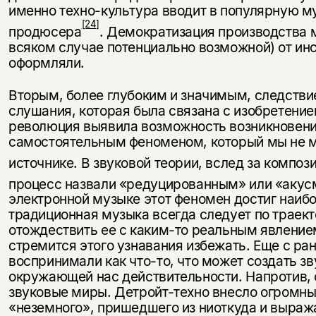
именно техно-культура вводит в популярную 
[24]
продюсера
. Демократизация производства м
всяком случае потенциально возможной) от инс
оформляли.
Вторым, более глубоким и значимым, следств
слушания, которая была связана с изобретение
революция выявила возможность возникновени
самостоятельным феноменом, который мы не м
источнике. В звуковой теории, вслед за комп
процесс назвали «редуцированным» или «аку
электронной музыке этот феномен достиг наиб
традиционная музыка всегда следует по траек
отождествить ее с каким-то реальным явлением
стремится этого узнавания избежать. Еще с ран
воспринимали как что-то, что может создать зв
окружающей нас действительности. Напротив, 
звуковые миры. Детройт-техно внесло огромный
«неземного», пришедшего из ниоткуда и выра