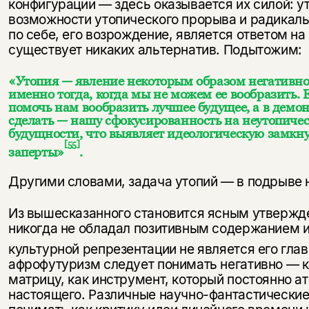
конфигурации — здесь оказывается их силой: у
возможности утопического прорыва и радикаль
по себе, его возрождение, является ответом на
существует никаких альтернатив. Подытожим:
«Утопия — явление некоторым образом негативно
именно тогда, когда мы не можем ее вообразить. 
помочь нам вообразить лучшее будущее, а в демо
сделать — нашу сфокусированность на неутопиче
будущности, что выявляет идеологическую замкну
[55]
заперты»
.
Другими словами, задача утопий — в подрыве 
Из вышесказанного становится ясным утвержд
никогда не обладал позитивным содержанием и
культурной репрезентации не является его гла
афрофутуризм следует понимать негативно — 
матрицу, как инструмент, который постоянно а
настоящего. Различные научно-фантастические