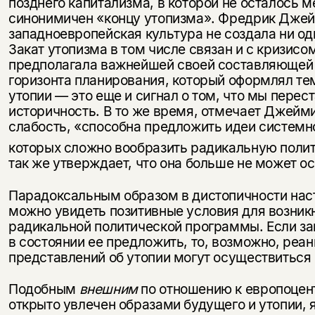
позднего капитализма, в которой не осталось м
синонимичен «концу утопизма». Фредрик Джейм
западноевропейская культура не создала ни од
Закат утопизма в том числе связан и с кризисо
предполагала важнейшей своей составляющей 
горизонта планирования, который оформлял те
утопии — это еще и сигнал о том, что мы пере
историчность. В то же время, отмечает Джейми
слабость, «способна предложить идеи системно
которых сложно вообразить радикальную пол
так же утверждает, что она больше не может о
Парадоксальным образом в дистопичности нас
можно увидеть позитивные условия для возникн
радикальной политической программы. Если з
в состоянии ее предложить, то, возможно, реа
представлений об утопии могут осуществиться
Подобным
внешним
по отношению к европоцен
открыто увлечен образами будущего и утопии,