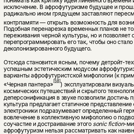
понимать как критику идеи линейного времени
исключение. В афрофутуризме будущее и прош
радикально ином грядущем заставляют пересм
контрпамяти — открыть возможность для возни
Подобная перенарезка временн
ы
х планов не 
переживания черной культуры, но и позволяет
перепрограммировать его так, чтобы оно стал
деколонизированного будущего.
Отсюда становится ясным, почему детройт-техн
успешным эстетическим модусом афрофутуризм
варианты афрофутуристской мифологии (к при
[58]
«Черная пантера»
) эксплуатировали визуал
космических путешествий и скрытого технолог
деперсонификация в звуке позволили достичь п
культура предлагает статичное представление
электроники подразумевает определенный гер
вовлечение в коллективную мифологию о подво
соучастие и достраивание этого
sonic
fiction
-ми
афрофутуризм нельзя рассматривать как наив