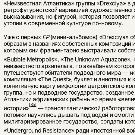
«Неизвестная Атлантика» группы «Drexciya» в 
ретрофутуристской вариацией художественног
высказывания, но фигурой, которая позволяет 
утопии в современной культуре по-новому.
Уже с первых
EP
(мини-альбомов) «Drexciya» 
образам в названиях собственных композиций 
которым они фрагментарно выстраивали собст
«Bubble Metropolis», «The Unknown Aquazone», «
неизвестного архипелага, по аквабанам которо
путешествуют обитатели подводного мира —
w
компиляция «The Quest», буклет и аннотация к 
когнитивную карту мифологии детройтского колл
группа, но и подводное государство, созданно
Атлантики африканских рабынь во время «вели
[35]
истории»
— трансатлантической работорговли
потомки научились дышать под водой и смогли 
милитаризированное государство, солдаты кот
«Underground Resistance» ради «постоянной во