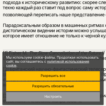
подхода к историческому развитию: скорее след
техно каждый раз ставит под вопрос саму истор
позволяющей переписать наше представление
Парадоксальным образом в машинных ритмах о 
дистопическом видении истории можно услышат
которое имеет отношение не только к черной ку
[1]
Fisher M.
The Slow Cancellation of the Future
//
Мы используем cookie-файлы. Продолжая использовать
Depression, Hauntology and Lost Futures
. Winches
сайт, вы соглашаетесь с
политикой использования
cookie
.
[2]
Британский научно-фантастический телесер
(выпуски сюжетно не связаны между собой). П
Разрешить все
отношение западного общества к современным т
выходит по настоящее время.
Разрешить обязательные
[3]
Американский научно-фантастический сериа
Настроить
отсылками к классике жанра 1980-х.