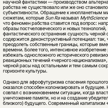
научной фантастики — производством альтерна
рабства не существовало или же оно становил
субъективности. Обращение к инопланетным 
сюжетам, которые
Sun Ra
называл
MythScience
что феномен рабства ставится под вопрос: нап
образы постчеловеческого и новых технологий
фантастического остранения сущность черной 
содержится деконструктивный потенциал: так, 
преодолеть собственные границы, которые вме
времени. Более того, интенсивное изобретение
избежать односложного исторического ревизио
реакционных течений «черного национализма»
черной расы над остальными и тем самым сох
горизонте культуры.
Однако для афрофутуризма спасения прошлого 
оказался способен колонизировать и будущее.
совпал с возникновением ситуации, когда влас
уничтожение памяти, но и на создание убедите
близкого) будущего. Современный капитализм