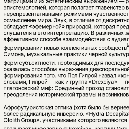
матрицами и их эстетическим выражением — р
эпистемологией, которая полагает главенство в
нерепрезентативными режимами чувственности
осмысление мира. Звук, в отличие от дискретн
обладает «эфемерной» природой, которая пред
слушателя в его интерпретацию. В различных
s
аффективном способе взаимодействия с аудиал
[
формировании новых коллективных сообществ
Симона, музыкальные практики черной культ
форм субъектности, необходимых для последу
оказалась способом выражения диаспоральной
формирования того, что Пол Гилрой назвал «к
словами, Гилрой — как и группа «Drexciya» — п
платоновский миф: Срединный проход становит
преодоления исторической травмы и возникнов
Афрофутуристская оптика (хотя было бы вернее
более радикальную инверсию. «Hydra Decapita
Otolith Group», участниками которого являютс
связывает мифологию «Drexciya», картину Уил