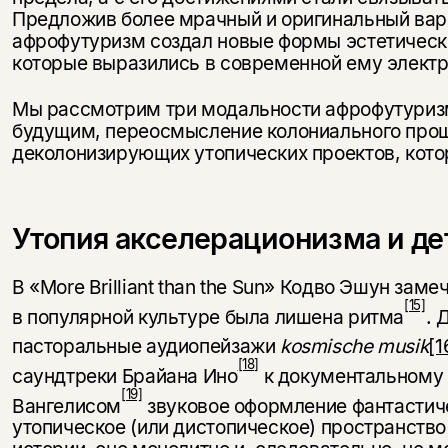
Предложив более мрачный и оригинальный вари
афрофутуризм создал новые формы эстетическо
которые выразились в современной ему электр
Мы рассмотрим три модальности афрофутуризма
будущим, переосмысление колониального прошл
деколонизирующих утопических проектов, кот
Утопия акселерационизма и де
В «More Brilliant than the Sun» Кодво Эшун зам
[15]
в популярной культуре была лишена ритма
. 
пасторальные аудиопейзажи
kosmische
musik
[1
[18]
саундтреки Брайана Ино
к документальному 
[19]
Вангелисом
звуковое оформление фантастич
утопическое (или дистопическое) пространство