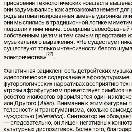
присвоения технологических новшеств вышена
они задумывались как автоаккомпанемент для 
рода автоматизированная замена ударника или
они мыслились в традиционной логике миметич
подошли к ним иначе, совершив своеобразный 
собственным целям и тем самым представив их
музыкального выражения. «Не существует ник
существуют только интенсивности белого шума,
[27]
электричества»
.
Фанатичная зацикленность детройтских музыкан
идеологическое содержание в афрофутуризме.
футорологических нарративах восприятию техн
угрозы афрофутуризм приветствует симбиоз че
роботов и киборгов оформляется один из ключ
или Другого (
Alien
). Внимание к этим фигурам 
телесности и трансгуманизма, сколько самои
чуждостью (
alienation
). Синтезатор не обладае
— следовательно, он лишен негативных коннота
культурных диспозитивов. Более того, благод