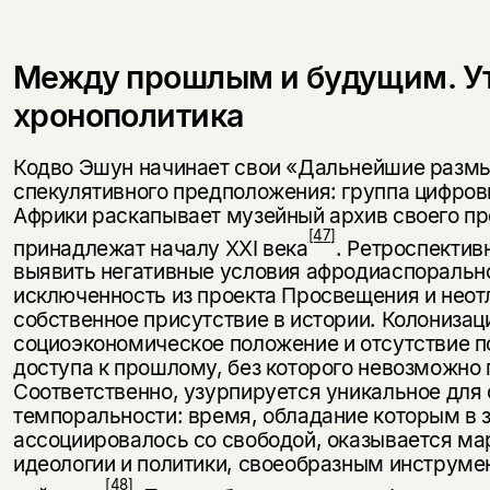
Между прошлым и будущим. Ут
хронополитика
Кодво Эшун начинает свои «Дальнейшие разм
спекулятивного предположения: группа цифро
Африки раскапывает музейный архив своего пр
[47]
принадлежат началу XXI века
. Ретроспектив
выявить негативные условия афродиаспоральн
исключенность из проекта Просвещения и нео
собственное присутствие в истории. Колонизац
социоэкономическое положение и отсутствие по
доступа к прошлому, без которого невозможно 
Соответственно, узурпируется уникальное для
темпоральности: время, обладание которым в 
ассоциировалось со свободой, оказывается м
идеологии и политики, своеобразным инструме
[48]