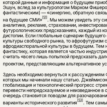
которой данные и информация о будущем прио
Эшун, вслед за культурологом Марком Фишеро
фантастическим) — «синергию, обратную связ
[51]
на будущее СМИ»
. Мы можем увидеть эту си
аналитике, рекламе, страховании, инвестирова
футурологических предсказаниях, каждый из к
дистопии. Если глобальные сценарии будущего
культуры свободного рынка, то афрофутуризм 
афродиаспоральной культуры в будущем. Тем 
фантастику, которая является частью индустр
считать «всего лишь попыткой предсказать да
проектом, представляющим альтернативное ус
Здесь необходимо вернуться к рассуждениям 
которых мы начинали нашу статью. Джеймисон, 
глобализация и технологический прогресс стре
перевести непредсказуемое и неизведанное в 
очередь становится поводом для разочарован
[53]
варианты исторического развития
. Тем сам