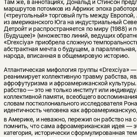
Там же, в аннотациях, Дональд и Стинсон пре
маршрутов потомков из Африки: эпоха работорго
(«треугольный» торговый путь между Европой,
из американского Юга на индустриальный Севе
Детройт и распространяется по миру (1988) и
(Будущее)» (множество линий, ведущих обратн
«Drexciya» приобрела сложную темпоральность:
абстрактная мечта о будущем, а параллельная
народа, вписанная в общемировую историю.
Атлантическая мифология группы «Drexciya» —
реанимирует коллективную травму рабства, 
афрофутуризма и афроамериканской культуры. 
рабство — это не только институт или индивид
коллективной памяти, всеобщего воспоминани
словам постколониального исследователя Рона
идентичность человека как афроамериканскую,
в Америке, и неважно, пережил он рабство на 
помнить, что сама афроамериканская идея — эт
категория, исторически сформулированная теми