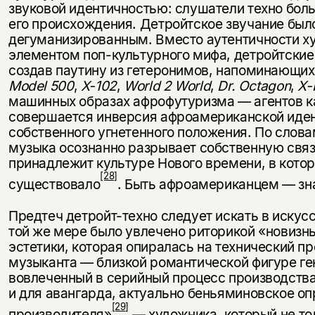
звуковой идентичностью: слушатели техно бол
его происхождения. Детройтское звучание был
дегуманизированным. Вместо аутентичности 
элементом поп-культурного мифа, детройтские
создав паутину из гетеронимов, напоминающи
Model 500
,
X-102
,
World
2
World
,
Dr. Octagon
,
X-
машинных образах афрофутуризма — агентов к
совершается инверсия афроамериканской иден
собственного угнетенного положения. По слов
музыка осознанно разрывает собственную связ
принадлежит культуре Нового времени, в кото
[28]
существовало
. Быть афроамериканцем — зн
Предтеч детройт-техно следует искать в искусс
той же мере было увлечено риторикой «новизн
эстетики, которая опиралась на технический пр
музыканта — близкой романтической фигуре ге
вовлеченный в серийный процесс производства.
и для авангарда, актуально беньяминовское оп
[29]
производителя»
— художника, который не то