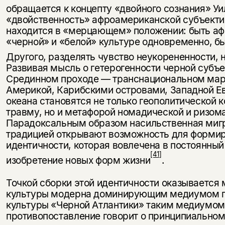
обращается к концепту «двойного сознания» 
«двойственность» афроамериканской субъектив
находится в «мерцающем» положении: быть аф
«черной» и «белой» культуре одновременно, б
Другого, разделять чувство неукорененности, 
Развивая мысль о гетерогенности черной субъ
Срединном проходе — транснациональном ма
Америкой, Карибскими островами, Западной Ев
океана становятся не только геополитической 
травму, но и метафорой номадической и ризом
Парадоксальным образом насильственная мигр
традицией открывают возможность для форми
идентичности, которая вовлечена в постоянный
[41]
изобретение новых форм жизни
.
Точкой сборки этой идентичности оказывается 
культуры модерна доминирующим медиумом пе
культуры «Черной Атлантики» таким медиумом 
противопоставление говорит о принципиально