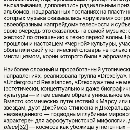
высказывания, дополнялись радикальным приз
альбомов, нацарапанных посланиях на пластинк
которых музыка оказывалась «оружием» сопрот
своеобразным «апгрейдом» телесности и субъе
свою очередь это сказалось на самой музыке: 
жесткой по отношению к техно первой волны. 
прошлом и настоящем «черной» культуры, учас
обогатили свой утопический словарь не только 
мистицизмом, корни которого были в афроамер
Наиболее сложный и проработанный утопический
направлениях, реализовала группа «Drexciya».
«Underground Resistance», «Drexciya» тем не м
(эстетически, концептуально и даже биографиче
культуры — и тем самым обрела уникальное ме
Вместо космических путешествий к Марсу или 
звездам, дуэт Джеймса Стинсона и Джеральда
неизведанного — подводным глубинам мировог
характерен для афрофутуристской мифологии,
place
[32]
— космоса как убежища угнетенных 