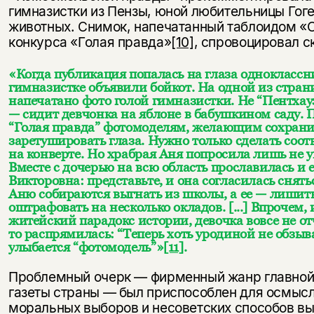
гимназистки из Пензы, юной любительницы Гог
животных. Снимок, напечатанный таблоидом «
конкурса «Голая правда»
[10]
, спровоцировал с
«Когда публикация попалась на глаза одноклассн
гимназистке объявили бойкот. На одной из стран
напечатано фото голой гимназистки. Не “Пентхау
— сидит девчонка на яблоне в бабушкином саду. 
“Голая правда” фотомоделям, желающим сохранит
заретушировать глаза. Нужно только сделать соо
на конверте. Но храбрая Аня попросила лишь не 
Вместе с дочерью на всю область прославилась и 
Викторовна: представьте, и она согласилась снятьс
Аню собираются выгнать из школы, а ее — лишить
оштрафовать на несколько окладов. [...] Впрочем,
житейский парадокс истории, девочка вовсе не отч
то распрямилась: “Теперь хоть уродиной не обзы
улыбается “фотомодель”»
[11]
.
Проблемный очерк — фирменный жанр главно
газеты страны — был приспособлен для осмыс
моральных выборов и несоветских способов вы