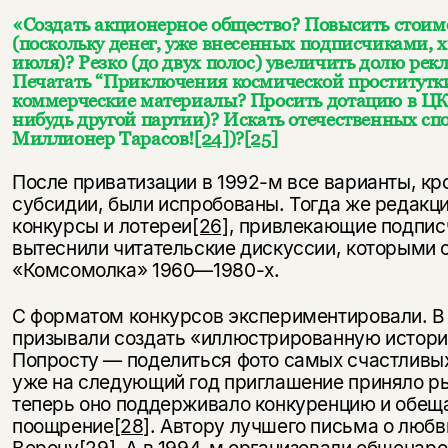
«Создать акционерное общество? Повысить стоим
(поскольку денег, уже внесенных подписчиками, х
июля)? Резко (до двух полос) увеличить долю рекл
Печатать “Приключения космической проститутки
коммерческие материалы? Просить дотацию в ЦК
нибудь другой партии)? Искать отечественных сп
Миллионер Тарасов!
[24]
)?
[25]
После приватизации в 1992-м все варианты, к
субсидии, были испробованы. Тогда же редакци
конкурсы и лотереи
[26]
, привлекающие подпис
Этой книги временно
вытеснили читательские дискуссии, которыми 
«Комсомолка» 1960—1980-х.
нет в продаже.
Подписка на рассылку
С форматом конкурсов экспериментировали. В
Вы можете подписаться на
Раз в неделю мы отправляем рассылку
призывали создать «иллюстрированную истори
уведомления, и при поступлении книги
о книгах и событиях «НЛО».
Попросту — поделиться фото самых счастливы
на склад получить письмо на указанный
За подписку дарим промокод на
уже на следующий год приглашение приняло 
электронный адрес.
Эта книга
скидку 15%
теперь оно поддерживало конкуренцию и обещ
поощрение
[28]
. Автору лучшего письма о любв
не предназначена для