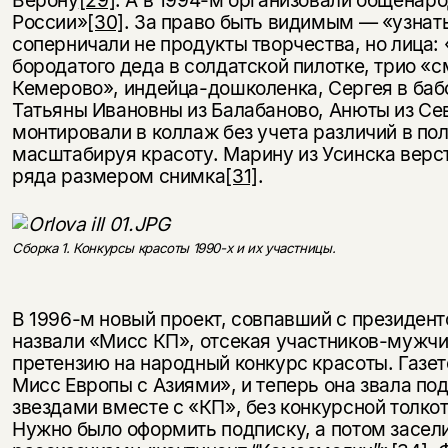
Верону
[29]
. А в 1994-м организовали общенар
несовершеннолетних
России»
[30]
. За право быть видимым — «узнат
соперничали не продукты творчества, но лица:
Скажите, пожалуйста,
Я соглашаюсь с
Политикой конфиденциальности
бородатого деда в солдатской пилотке, трио «
вам уже исполнилось 18 лет?
Я соглашаюсь с
Политикой конфиденциальности
Кемерово», индейца-дошколенка, Сергея в баб
Татьяны Ивановны из Балабаново, Анюты из Се
монтировали в коллаж без учета различий в пол
подписаться
да
подписаться
масштабируя красоту. Марину из Усинска верс
ряда размером снимка
[31]
.
нет, вернуться назад
Сборка 1. Конкурсы красоты 1990-х и их участницы.
В 1996-м новый проект, совпавший с президен
назвали «Мисс КП», отсекая участников-мужчи
претензию на народный конкурс красоты. Газет
Мисс Европы с Азиями», и теперь она звала по
звездами вместе с «КП», без конкурсной толко
Нужно было оформить подписку, а потом засели