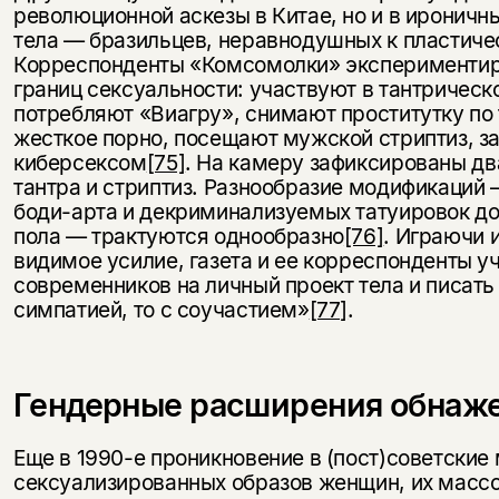
революционной аскезы в Китае, но и в ироничн
тела — бразильцев, неравнодушных к пластиче
Корреспонденты «Комсомолки» эксперименти
границ сексуальности: участвуют в тантричес
потребляют «Виагру», снимают проститутку по
жесткое порно, посещают мужской стриптиз, 
киберсексом
[75]
. На камеру зафиксированы дв
тантра и стриптиз. Разнообразие модификаций 
боди-арта и декриминализуемых татуировок до
пола — трактуются однообразно
[76]
. Играючи 
видимое усилие, газета и ее корреспонденты у
современников на личный проект тела и писать 
симпатией, то с соучастием»
[77]
.
Гендерные расширения обнаж
Еще в 1990-е проникновение в (пост)советские
сексуализированных образов женщин, их масс