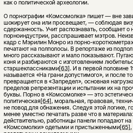
как о политической археологии.
О порнографии «Комсомолка» пишет — вне зави
шокирует она или просвещает, — соблюдая ви
сдержанность. Учит распознавать, сообщает о 
порноиндустрии, расспрашивает мэтров. Неиз
кадр с Мэрилин Монро из порно-короткометраж
печатают на полполосы. В репортаже из подпо
много рассказывают и мало показывают. Пугаю
коня и разбираются с изготовлением любитель
старшеклассниками
[63]
. И в первой половине 
называется «На грани допустимого», и после тог
превращается в «Запредел», основная нагрузк
пределов репрезентации и испытании их на про
буквы. Порно в «Комсомолке» — это эстетичес
политическая
[64]
, моральная, правовая, техни
не повод для обнажения. Следуя этой логике, 
менее уместно печатать разве что в материалах
действительно, работницы панели попадают на
«Комсомолки» одетыми и пристыженными
[65]