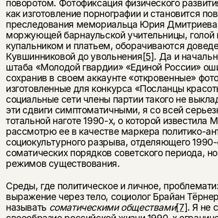
поворотом. Фотофиксация физического развити
как изготовление порнографии и становится по
преследования мемориальца Юрия Дмитриева
моржующей барнаульской учительницы, голой
купальником и платьем, оборачиваются довед
Кувшинниковой до увольнения
[5]
. Да и началь
штаба «Молодой гвардии» «Единой России» ош
сохранив в своем аккаунте «откровенные» фот
изготовленные для конкурса «Посланцы красот
социальные сети члены партии такого не выкл
эти сдвиги симптоматичными, я со всей серьез
тотальной наготе 1990-х, о которой известила 
рассмотрю ее в качестве маркера политико-ан
социокультурного разрыва, отделяющего 1990-е
соматических порядков советского периода, но
режимов существования.
Среды, где политическое и личное, проблемат
выражение через тело, социолог Брайан Тёрне
называть
соматическими обществами
[7]
. Я не 