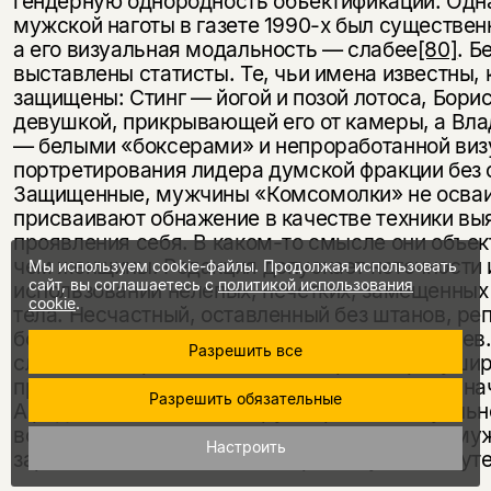
гендерную однородность объектификации. Одн
мужской наготы в газете 1990-х был существен
а его визуальная модальность — слабее
[80]
. Б
выставлены статисты. Те, чьи имена известны, 
защищены: Стинг — йогой и позой лотоса, Бор
девушкой, прикрывающей его от камеры, а Вл
— белыми «боксерами» и непроработанной ви
портретирования лидера думской фракции без
Защищенные, мужчины «Комсомолки» не осваи
присваивают обнажение в качестве техники вы
проявления себя. В каком-то смысле они объе
чем женщины. Редакция допускает неточности 
Мы используем cookie-файлы. Продолжая использовать
сайт, вы соглашаетесь с
политикой использования
использовании нелепых, нечетких, замещенных
cookie
.
тела. Несчастный, оставленный без штанов, ре
большие траты поляков на домашних питомцев.
Разрешить все
сложенный красавец, глаза которого заретуши
приспущены, замещает бывшего партийного на
Разрешить обязательные
А ряд женских ног маскирует брешь в визуальн
возникшую в интервью с гомосексуальным му
Настроить
зарабатывающим на жизнь проституцией и сут