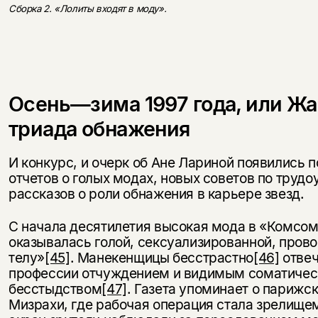
Сборка 2. «Лолиты входят в моду».
Осень—зима 1997 года, или Ж
триада обнажения
И конкурс, и очерк об Ане Лариной появились 
отчетов о голых модах, новых советов по трудо
рассказов о роли обнажения в карьере звезд.
С начала десятилетия высокая мода в «Комсом
оказывалась голой, сексуализированной, прово
телу»
[45]
. Манекенщицы бесстрастно
[46]
отвеч
профессии отчуждением и видимым соматиче
бесстыдством
[47]
. Газета упоминает о парижс
Мизрахи, где рабочая операция стала зрелище