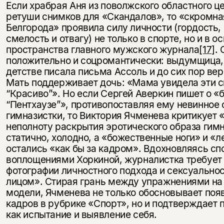
Если храбрая Аня из поволжского областного це
ретуши снимков для «Скандалов», то «скромна
Белгорода» проявила силу личности (гордость,
смелость и отвагу) не только в спорте, но и в 
пространства главного мужского журнала
[17]
.
положительно и соцромантически: выдумщица, 
детстве писала письма Ассоль и до сих пор вер
Мать поддерживает дочь: «Мама увидела эти с
“Красиво”». Но если Сергей Аверкин пишет о 
“Пентхаузе”», противопоставляя ему невинное
гимназистки, то Виктория Ячменева критикует «
неполноту раскрытия эротического образа гимн
статично, холодно, а «божественные ноги» и «
остались «как бы за кадром». Вдохновляясь с
воплощениями Хоркиной, журналистка требует 
фотографии личностного подхода и сексуально
лицом». Стирая грань между упражнениями на 
модели, Ячменева не только обосновывает поя
кадров в рубрике «Спорт», но и подтверждает 
как испытание и выявление себя.