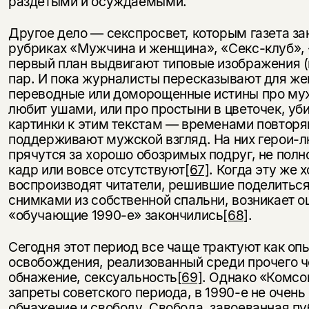
раздетыми и осуждаемыми.
Другое дело — секспросвет, которым газета за
рубриках «Мужчина и женщина», «Секс-клуб»,
первый план выдвигают типовые изображения 
пар. И пока журналисты пересказывают для же
переводные или доморощенные истины про му
любит ушами, или про простыни в цветочек, уб
картинки к этим текстам — временами повтор
поддерживают мужской взгляд. На них герои-л
прячутся за хорошо обозримых подруг, не пол
кадр или вовсе отсутствуют
[67]
. Когда эту же
воспроизводят читатели, решившие поделитьс
снимками из собственной спальни, возникает о
«обучающие 1990-е» закончились
[68]
.
Сегодня этот период все чаще трактуют как оп
освобождения, реализованный среди прочего ч
обнажение, сексуальность
[69]
. Однако «Комсо
запреты советского периода, в 1990-е не очень
обнажение и свободу. Свобода, завоеванная п