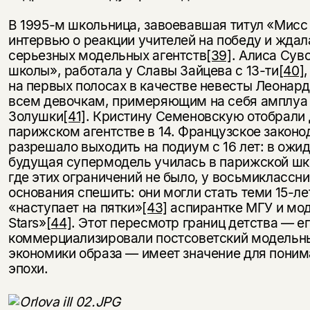
В 1995-м школьница, завоевавшая титул «Мисс
интервью о реакции учителей на победу и жда
серьезных модельных агентств
[39]
. Алиса Сув
школы», работала у Славы Зайцева с 13-ти
[40]
на первых полосах в качестве невесты Леонар
всем девочкам, примеряющим на себя амплуа 
Золушки
[41]
. Кристину Семеновскую отобрали 
парижском агентстве в 14. Французское законо
разрешало выходить на подиум с 16 лет: в ожи
будущая супермодель училась в парижской шк
где этих ограничений не было, у восьмиклассн
основания спешить: они могли стать теми 15-ле
«наступает на пятки»
[43]
аспирантке МГУ и мод
Stars»
[44]
. Этот пересмотр границ детства — ег
коммерциализировали постсоветский модельны
экономики образа — имеет значение для поним
эпохи.