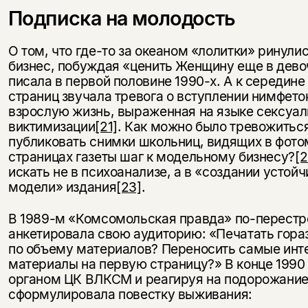
Подписка на молодость
О том, что где-то за океаном «лолитки» ринули
бизнес, побуждая «ценить Женщину еще в дев
писала в первой половине 1990-х. А к середине
страниц звучала тревога о вступлении нимфето
взрослую жизнь, выраженная на языке сексуал
виктимизации
[21]
. Как можно было тревожиться
публиковать снимки школьниц, видящих в фот
страницах газеты шаг к модельному бизнесу?
[2
искать не в психоанализе, а в «создании устой
модели» издания
[23]
.
В 1989-м «Комсомольская правда» по-перест
анкетировала свою аудиторию: «Печатать гор
по объему материалов? Переносить самые инт
материалы на первую страницу?» В конце 1990 
органом ЦК ВЛКСМ и реагируя на подорожание
сформулировала повестку выживания: