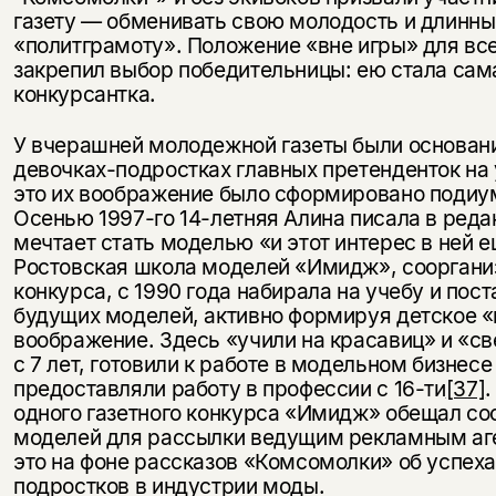
газету — обменивать свою молодость и длинны
«политграмоту». Положение «вне игры» для вс
закрепил выбор победительницы: ею стала сам
конкурсантка.
У вчерашней молодежной газеты были основани
девочках-подростках главных претенденток на 
это их воображение было сформировано подиу
Осенью 1997-го 14-летняя Алина писала в редак
мечтает стать моделью «и этот интерес в ней е
Ростовская школа моделей «Имидж», сооргани
конкурса, с 1990 года набирала на учебу и пос
будущих моделей, активно формируя детское 
воображение. Здесь «учили на красавиц» и «с
с 7 лет, готовили к работе в модельном бизнесе 
предоставляли работу в профессии с 16-ти
[37]
.
одного газетного конкурса «Имидж» обещал сос
моделей для рассылки ведущим рекламным аг
это на фоне рассказов «Комсомолки» об успеха
подростков в индустрии моды.