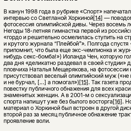
В канун 1998 года в рубрике «Спорт» напечатал
интервью со Светланой Хоркиной
[14]
— поводом
фотосессия олимпийской дивы. Через восемь л
Негоды 18-летняя гимнастка первой из россий
«гордо и решительно осмелилась ступить на с
и крутого журнала “Плейбой”». Полгода спуст
припомнит, что была еще экс-чемпионка и журн
нибудь секс-бомба!») Иоланда Чен, которую г
два дня «деликатно раздевал в своей студии» д
пловчиха Наталья Мещерякова, на фотосессии 
присутствовал веселый олимпийский муж («не 
и не бурчал, [...] а помогал»)
[15]
. Так газета п
повестку публичного обнажения для всех краси
знаменитых женщин. А в 2001-м о сексуализац
спорта напишут уже без былого восторга
[16]
. Н
материал о Хоркиной был встроен в другой ди
второй раз за месяц публичное обнажение трак
проявление воли.