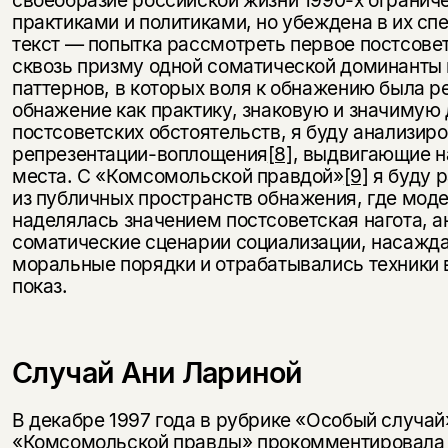
своеобразие российской жизни 1990-х огранич
практиками и политиками, но убеждена в их сп
текст — попытка рассмотреть первое постсове
сквозь призму одной соматической доминанты
паттернов, в которых воля к обнажению была р
обнажение как практику, знаковую и значимую 
постсоветских обстоятельств, я буду анализир
репрезентации-воплощения
[8]
, выдвигающие н
места. С «Комсомольской правдой»
[9]
я буду р
из публичных пространств обнажения, где мод
наделялась значением постсоветская нагота, 
соматические сценарии социализации, насажд
моральные порядки и отрабатывались техники 
показ.
Случай Ани Лариной
В декабре 1997 года в рубрике «Особый случа
«Комсомольской правды» прокомментировала 