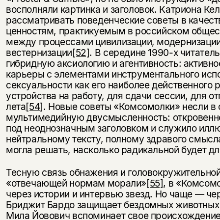
восполняли картинка и заголовок. Катриона Ке
рассматривать поведенческие советы в качест
ценностям, практикуемым в российском обще
между процессами цивилизации, модернизации
вестернизации
[52]
. В середине 1990-х читател
гибридную аксиологию и агентивность: активно
карьеры с элементами инструментального испо
сексуальности как его наиболее действенного 
устройства на работу, для сдачи сессии, для о
лета
[54]
. Новые советы «Комсомолки» несли в 
мультимедийную двусмысленность: откровенн
под неоднозначным заголовком и служило илл
нейтральному тексту, полному здравого смысл
могла решать, насколько радикальной будет д
Тесную связь обнажения и головокружительной
«отвечающей нормам морали»
[55]
, в «Комсом
через истории и интервью звезд. Но чаще — че
Бриджит Бардо защищает бездомных животных
Мила Йовович вспоминает свое происхождение