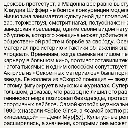
церковь протестует, а Мадонна все равно высту
Клаудиа Шиффер не боится конкуренции моделе
Чиччолина занимается культурной дипломатие
вас, торжествуя, смотрит нагая, полуобнаженн
заморская красавица, одним своим видом нат
об успехе, которого женщина может добиться в
общественной работе и борьбе за свободу. Осе
материал про историю и тактики обнажения зн
«подвал». Временам, когда сьемка нагишом п
карьеру в большом кино, противопоставили те
нагота тысячью и одним способом сопутствует 
Актриса из «Секретных материалов» была порно
звезда. Ее коллега из «Скорой помощи» — звез
потому фигурирует в мужских журналах. Супе
голышом, доказав, что развод не лишил его ра
теннисист мира позировал без одежды, протест
спортивных лейблов. Самой «голой» музыкаль
1990-х назвали «Spice Girls», а «самой охотно
кинозвездой» — Деми Мур
[57]
. Культурные ре
расширялись, а значения, которыми она может