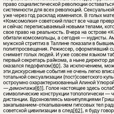
право социалистической революции оставатьс
системности для всех революций. Сексуальной
уже через год расклад изменился. В голых мат
«Комсомолки» советский пласт все чаще превр
и сейчас переписываемый новыми телами, ко
свое право на реальность. Вчера на острове 
обитали комсомольцы, а сегодня — нудисты. А
мужской стриптиз в Таллине показали в бывш
политпросвещения. Режиссер, оформлявший сце
снимает голых людей. И уже совсем языком та
первый секретарь райкома, а ныне директор де
оказался педофилом
[60]
. За исключением, мож
эти дискурсивные события не очень легко впис
тотальной сексуализации (пост)советского кул
остроумно охарактеризованный Алиной Улюро
— демонтажа
[61]
. Голое настоящее здесь осла
символические конструкции топологически — ч
дистанции. Вдохновляясь манипуляциями Гриш
закапыванием-откапыванием гипсовых тел ра
советской цивилизации в след
[62]
, я буду гово