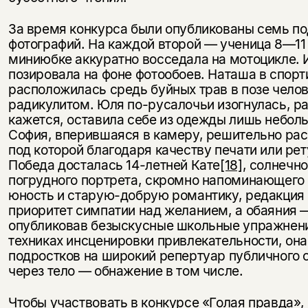
За время конкурса были опубликованы семь по
фотографий. На каждой второй — ученица 8—11 
миниюбке аккуратно восседала на мотоцикле. 
позировала на фоне фотообоев. Наташа в спор
расположилась средь буйных трав в позе челов
радикулитом. Юля по-русалочьи изогнулась, ра
кажется, оставила себе из одежды лишь небол
София, вперившаяся в камеру, решительно рас
под которой благодаря качеству печати или рет
Победа досталась 14-летней Кате
[18]
, солнечн
погрудного портрета, скромно напоминающего 
юность и старую-добрую романтику, редакция
приоритет симпатии над желанием, а обаяния —
опубликовав безыскусные школьные упражнени
техниках инсценировки привлекательности, он
подростков на широкий репертуар публичного
через тело — обнажение в том числе.
Чтобы участвовать в конкурсе «Голая правда»,