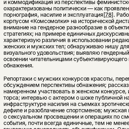
и коммодификация из перспективы феминистск
охарактеризованы политически — как проявлен
порнография, насилие и эксплуатация
[78]
. Раб
корпусом «Комсомолки» на исторической дист
внимание на гендерное разнообразие в объек
стратегиях; на примере единичных дискурсивн
характеризую различия в использовании реда
женских и мужских тел; обнаруживаю нишу для
визуального удовольствия; выявляю гендерный
освоении читательницами субъективирующего 
обнажения.
Репортажи с мужских конкурсов красоты, пе
обсуждением перспективы обнажения; рассказ
намеренном участвовать в женском конкурсе, 
торса; интервью с актером о шоке публичной н
инфраструктуре насилия на съемках эротически
дефиле и разоблачение спортсменов; мужская 
о сексуальном просвещении и операциях по см
события, почти всегда единичные, тем не мен