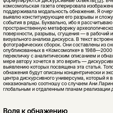
формулируются дискурсивные объекты
[13]
. В
комсомольская газета оперировала изображени
поддерживала модальность обнажения. Я очерч
выявлю конституирующие его разрывы и слож
события в ряды. Буквально, ибо я рассчитываю
пространственную метафорику археологическо
поверхности, разрывы, сгущения — в рабочий 
визуального анализа дискурса. В текст встрое
фотографических сборок. Они составлены из сн
опубликованных в «Комсомолке» в 1988—2000 
перекличку с аналитическим описанием и обна
мере автору хочется в это верить — дискурсив
выявлению которых посвящена эта статья. Топ
обнажения будут описаны концентрически и эк
центра дискурсивного универсума, который я 
окказионально соотношу со случаем Ани Ларино
глобальным и отдаленным планам реализации 
Воля к обнажению