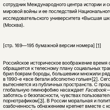
сотрудник Международного центра истории и с
мировой войны и ее последствий Национальног
исследовательского университета «Высшая шк
(Москва).
[стр. 169—195 бумажной версии номера]
[1]
Российское историческое воображение время 
обращается к телесному плану социальных тра
брил боярам бороды, большевики множили ряд
в 1990-е «все бегали абсолютно голые»
[2]
. Сег
вытесняется из публичных пространств. С прош
глобальную гимнофобию насаждает
Facebook
—
заботясь о безопасности, чувствах пользовател
порнотрафиком
[3]
. В России моральная и поли
озабоченность обнажением крепнет вместе с 