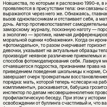
Новшества, по которым я распознаю 1990-е, в 
проявляются в присутствии тела: они связаны 
выражаются через него же. Обнажаясь, главна
вызов одноклассникам и отстаивает себя, а ма
дочь. Автор противопоставляет самодеятельн
заморскому журналу, посконную наготу — пор
а экологию — эротике, намечая дифференциро
моральной оценки «обнаженки». Когда он ирон
«фотомоделью», то разом очерчивает горизонт
девочки, указывает на актуальные образцы тел
производит неявное различение приемлемых 
способов фотомоделирования себя. Лавируя 
отчаявшегося подростка, признанием права н
приведением поведения школьницы к норме, С
завершает очерк троекратным восстановление
порядка: мать, которой теперь «слесари на ра
комплименты», раскаивается, бабушка грозится
инспектор по делам несовершеннолетних пров
профилактическую беседу. При этом у истории
освобождении от буллинга счастливый и, что в