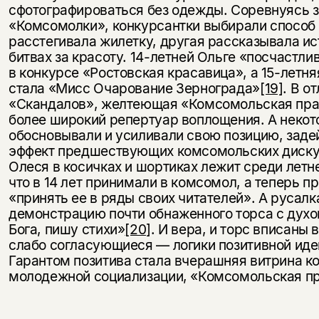
сфотографироваться без одежды. Соревнуясь з
«Комсомолки», конкурсантки выбирали способ 
расстегивала жилетку, другая рассказывала ис
битвах за красоту. 14-летней Ольге «посчастли
в конкурсе «Ростовская красавица», а 15-летн
стала «Мисс Очарование Зернограда»
[19]
. В о
«Скандалов», желтеющая «Комсомольская пр
более широкий репертуар воплощения. А неко
обосновывали и усиливали свою позицию, заде
эффект предшествующих комсомольских диску
Олеся в косичках и шортиках лежит среди летне
что в 14 лет принимали в комсомол, а теперь 
«принять ее в ряды своих читателей». А руса
демонстрацию почти обнаженного торса с духо
Бога, пишу стихи»
[20]
. И вера, и торс вписаны 
слабо согласующиеся — логики позитивной иде
Гарантом позитива стала вчерашняя витрина 
молодежной социализации, «Комсомольская п