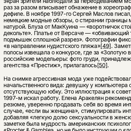
экран зрители наблюдали за переодеванием м
раз за разом вписывает обнажение в хореогра
дефиле. В ноябре 1997-го Сергей Маслов писал
немецкие модные обзоры, о стирании границы
натурой. Блуза от МакКуина — «воротничок сто
декольте». Платье от Версаче — «обвивающий т
подмышек сплошной разрез». Фотографии фик
«в направлении нудистского пляжа»
[49]
. Замет
полосы извещала о конкурсе, где за «Золотую 
российские модельеры: фото груди, принадле
агентства «Престиж», прилагалось
[50]
.
На снимке агрессивная мода уже подействовал
начальственного вида: девушку у компьютера 
отсутствующую юбку. Это иллюстрация к совета
1997-м искал работу. Елена Аракелян рекомен
резюме, уверенно продавать себя во время ин
случае, «если вы женщина», стимулировать ин
добавляя «легкую долю сексуальности в женск
заметке была мудрость американских психолог
«Procter & Gamble», но не было инструкции о «