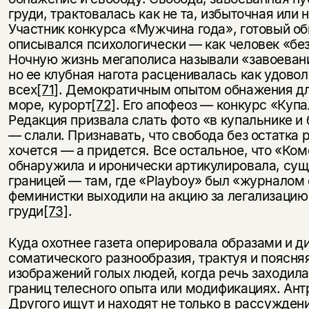
груди, трактовалась как не та, избыточная или 
Участник конкурса «Мужчина года», готовый о
описывался психологически — как человек «бе
Ночную жизнь мегаполиса называли «завоеван
но ее клубная нагота расценивалась как удовол
всех
[71]
. Демократичным опытом обнажения для
море, курорт
[72]
. Его апофеоз — конкурс «Купа
Редакция призвала слать фото «в купальнике и 
— слали. Признавать, что свобода без остатка 
хочется — а придется. Все остальное, что «Ко
обнаружила и иронически артикулировала, сущ
границей — там, где «Playboy» был «журналом
феминистки выходили на акцию за легализаци
груди
[73]
.
Куда охотнее газета оперировала образами и 
соматического разнообразия, трактуя и поясня
изображений голых людей, когда речь заходил
границ телесного опыта или модификациях. Ант
Другого ищут и находят не только в рассужден