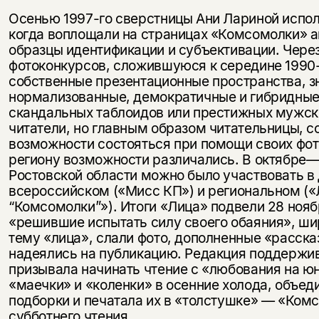
Осенью 1997-го сверстницы Ани Лариной испол
когда воплощали на страницах «Комсомолки» 
образцы идентификации и субъективации. Чере
фотоконкурсов, сложившуюся к середине 1990-
собственные презентационные пространства, з
нормализованные, демократичные и гибридные
скандальных таблоидов или престижных мужск
читатели, но главным образом читательницы, с
возможности состояться при помощи своих фото
региону возможности различались. В октябре—
Ростовской области можно было участвовать в 
всероссийском («Мисс КП») и региональном (
“Комсомолки”»). Итоги «Лица» подвели 28 нояб
«решившие испытать силу своего обаяния», ши
тему «лица», слали фото, дополненные «расска
надеялись на публикацию. Редакция поддержив
призывала начинать чтение с «любования на ю
«маечки» и «коленки» в осенние холода, объед
подборки и печатала их в «толстушке» — «Ком
субботнего чтения.