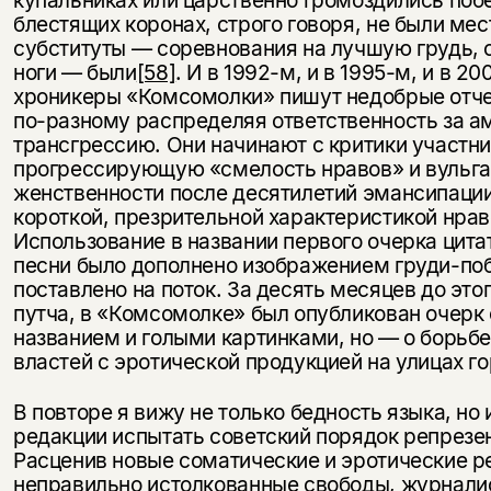
купальниках или царственно громоздились поб
блестящих коронах, строго говоря, не были мес
субституты — соревнования на лучшую грудь, 
ноги — были
[58]
. И в 1992-м, и в 1995-м, и в 2
хроникеры «Комсомолки» пишут недобрые отчет
по-разному распределяя ответственность за а
трансгрессию. Они начинают с критики участни
прогрессирующую «смелость нравов» и вульга
женственности после десятилетий эмансипаци
короткой, презрительной характеристикой нра
Использование в названии первого очерка цит
песни было дополнено изображением груди-по
поставлено на поток. За десять месяцев до это
путча, в «Комсомолке» был опубликован очерк 
названием и голыми картинками, но — о борьб
властей с эротической продукцией на улицах г
В повторе я вижу не только бедность языка, но
редакции испытать советский порядок репрезен
Расценив новые соматические и эротические р
неправильно истолкованные свободы, журнали