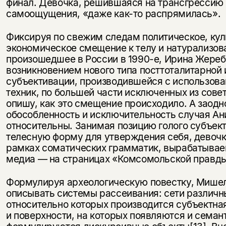
финал. Девочка, решившаяся на трансгрессию
самоощущения, «даже как-то распрямилась».
Фиксируя по свежим следам политическое, кул
экономическое смещение к телу и натурализов
произошедшее в России в 1990-е, Ирина Жеребк
возникновением нового типа посттоталитарной 
субъективации, производившейся с использова
техник, по большей части исключенных из сове
опишу, как это смещение происходило. А заодн
обособленность и исключительность случая Ан
относительны. Занимая позицию голого субъек
телесную форму для утверждения себя, девочк
рамках соматических грамматик, вырабатываем
медиа — на страницах «Комсомольской правды»
Формулируя археологическую повестку, Мише
описывать системы рассеивания: сети различн
относительно которых производится субъектная
и поверхности, на которых появляются и семан