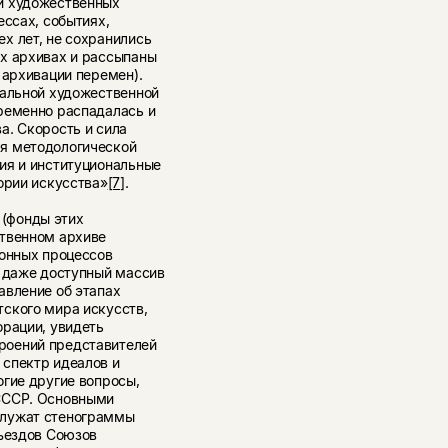
и художественных
ессах, событиях,
х лет, не сохранились
х архивах и рассыпаны
 архивации перемен).
иальной художественной
ременно распадалась и
а. Скорость и сила
я методологической
ия и институциональные
ории искусства»
[7]
.
(фонды этих
ственном архиве
ионных процессов
е даже доступный массив
авление об этапах
ского мира искусств,
орации, увидеть
роений представителей
спектр идеалов и
огие другие вопросы,
СССР. Основными
служат стенограммы
съездов Союзов