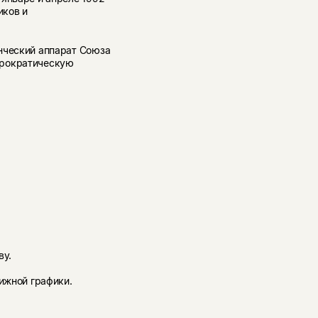
иков и
нческий аппарат Союза
юрократическую
ву.
нижной графики.