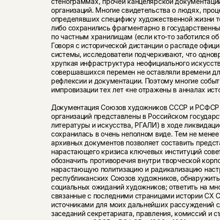
стенограммах, прочей канцелярской документаци
организаций. Многие свидетельства о людях, проц
определявших специфику художественной жизни те
либо сохранились фрагментарно в государственны
по частным хранилищам (если кто-то заботился об
Говоря с исторической дистанции о распаде офиц
системы, исследователи подчеркивают, что однов
хрупкая инфраструктура неофициального искусств
совершавшихся перемен не оставляли времени дл
рефлексии и документации. Поэтому многие событ
импровизации тех лет «не отражены в анналах ист
Документация Союзов художников СССР и РСФСР 
организаций представлены в Российском государ
литературы и искусства, РГАЛИ) в ходе ликвидац
сохранилась в очень неполном виде. Тем не мене
архивных документов позволяет составить предст
нарастающего кризиса ключевых институций совет
обозначить противоречия внутри творческой корп
нарастающую политизацию и радикализацию наст
республиканских Союзов художников, обнаружить 
социальных ожиданий художников; ответить на мн
связанные с последними страницами истории СХ 
источниками для моих дальнейших рассуждений 
заседаний секретариата, правления, комиссий и 