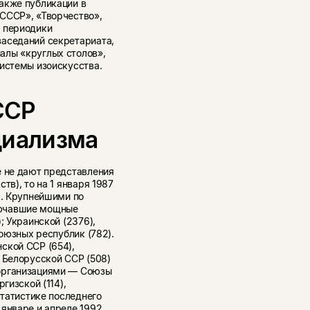
акже публикации в
СССР», «Творчество»,
й периодики
заседаний секретариата,
алы «круглых столов»,
системы изоискусства.
ССР
циализма
е не дают представления
тв), то на 1 января 1987
]
. Крупнейшими по
лючавшие мощные
; Украинской (2376),
союзных республик (782).
ской ССР (654),
 Белорусской ССР (508)
 организациями — Союзы
гизской (114),
статистике последнего
 январе и апреле 1992