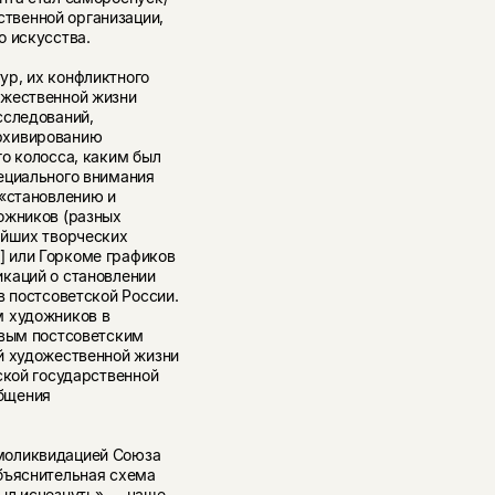
твенной организации,
о искусства.
ур, их конфликтного
ожественной жизни
сследований,
рхивированию
го колосса, каким был
ециального внимания
 «становлению и
ожников (разных
ейших творческих
]
или Горкоме графиков
каций о становлении
в постсоветской России.
м художников в
овым постсоветским
й художественной жизни
ской государственной
бщения
моликвидацией Союза
бъяснительная схема
ыл исчезнуть» — чаще