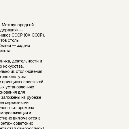
ия Международной
едерация) —
ников СССР (СХ СССР).
стов столь
обытий — задача
екста.
ника, деятельности и
о искусства,
лько из столкновения
 конъюнктуры
в принципах советской
ых установлениях
снования для
 заложены на рубеже
щен серьезными
улентные времена
амореализации и
ктивно включаются в
монтаж советских
нта стал самороспуск/