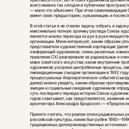
всего именно так сегодня в публичном пространст
— мало что объясняет. При этом самоликвидация
имеет свою предысторию, кульминацию и послесл
В этой статье я не ставлю задачу собрать и задо
максимально полную хронику распада Союза худо
является анализ перехода из рук в руки имуществ
организации. Меня интересует, каким образом уп
представители художественной корпорации (делег
конференций художников, члены различных комис
правления СХ) реагировали на радикальные и оче
мире советского искусства; какие внутренние пр
художников ускоряли центробежные процессы, з
ликвидационным съездом организации в 1992 году
процессуальных бюрократических событий (съездо
далее) можно увидеть, каким образом проговарив
эмоции и социальные ожидания художников «пред
суть последнего периода истории Союза художни
годов схватывает, как представляется, название 
архитектора Александра Бродского — «Предпосле
Принято считать, что реалии эпохи радикальных р
российской культуры, каким был рубеж 1980—1990
традиционных делопроизводственных источниках: 