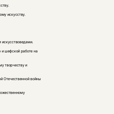
ству.
ому искусству.
и искусствоведами.
ю и шефской работе на
му творчеству и
ой Отечественной войны
удожественному