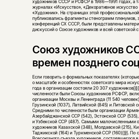
художников СССР и РСФСР в 1986—1991 годах, а т
журналах «Искусство», «Декоративное искусство 
«Художник». На страницах этой профессионально
публиковались фрагменты стенограмм пленумов, 
конференций СХ СССР, были представлены матери
дискуссий о Союзе художников и всей советской 
Союз художников С
времен позднего со
Если говорить о формальных показателях (которы
о масштабе и особенностях советского мира искусс
года в организации состояли 20 307 художников
[8
численности были Союзы художников РСФСР, вк
организации Москвы и Ленинграда (11 540 человек)
Грузинской (1037), Латвийской (845) и Литовской 
Средними по численности были организации Армян
Азербайджанской ССР (542), Эстонской ССР (535),
и Узбекской ССР (487). Самыми малочисленными
художников Казахской (348), Молдавской (215), Кир
Таджикской (164) и Туркменской ССР (160)
[9]
. По 
Всесоюзного съезда художников, состоявшегося в