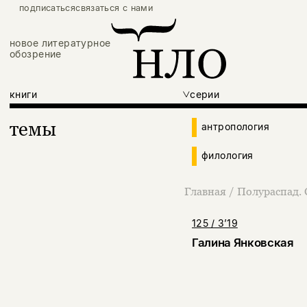
подписаться
связаться с нами
новое литературное
обозрение
книги
серии
темы
антропология
филология
Главная
/
Полураспад.
125 / 3’19
Галина Янковская