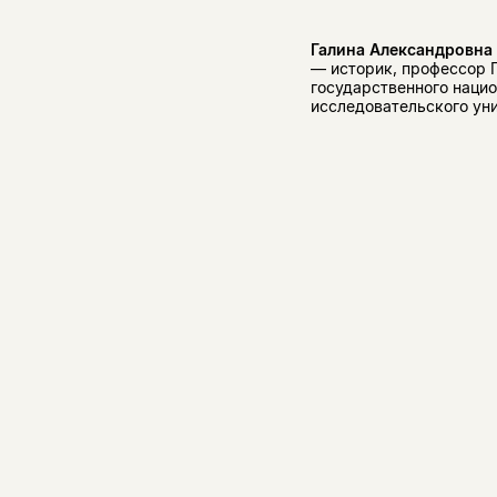
Галина Александровна
— историк, профессор 
государственного наци
исследовательского ун