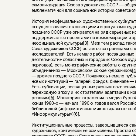
самоликвидация Союза художников СССР — общес
эмблематичной для социальной истории советског
История неофициальных художественных субкульт
сосуществования с конвенциями и ритуалами худ
позднего СССР уже опирается на ряд серьезных и
поддерживается проектами по коммеморации и а
неофициальной культуры
[3]
. Меж тем распад тако
Союз художников СССР, остается за границами сп
исследователей. Есть немало работ, посвященных
деятельности» областных и городских Союзов худ
периодов), есть монографические работы о крупн
объединениях — Московском союзе художников
[4
— времен позднего СССР. Появилось немало публи
новых институций — галерей, фондов, биеннале — 
Есть публикации, посвященные разным поколения
переходную эпоху и их стратегиям адаптации к н
реалиям
[5]
. Мониторинг отражения в медиа бурно
конца 1980-х — начала 1990-х годов велся Россий
библиотекой (информативные микротиражные соо
«Информкультуры»)
[6]
.
Институциональные процессы, завершившиеся са
художников, критически не осмыслены. Простая о
«распался СССР, вот и Союз художников должен б