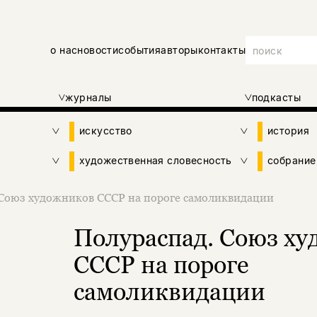
о нас
новости
события
авторы
контакты
журналы
подкасты
искусство
история
художественная словесность
собрание
 Союз художников СССР на пороге самоликвидации
Полураспад. Союз х
СССР на пороге
самоликвидации