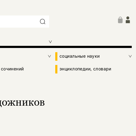
социальные науки
 сочинений
энциклопедии, словари
удожников