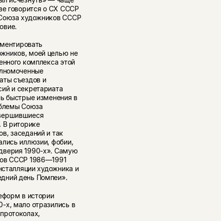
ве говорится о СХ СССР
 Союза художников СССР
овие.
кументировать
жников, моей целью не
енного комплекса этой
олномоченные
аты съездов и
сий и секретариата
нь быстрые изменения в
облемы Союза
авершившиеся
. В риторике
в, заседаний и так
ались иллюзии, фобии,
дверия 1990-х». Самую
ков СССР 1986—1991
инсталляции художника и
дний день Помпеи».
еформ в истории
-х, мало отразились в
протоколах,