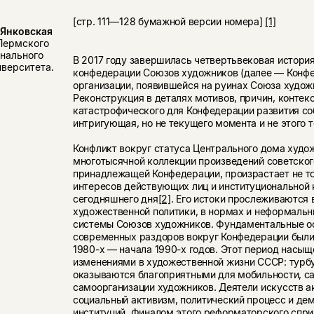
[стр. 111—128 бумажной версии номера]
[1]
 Янковская
Пермского
онального
В 2017 году завершилась четвертьвековая истор
иверситета.
конфедерации Союзов художников (далее — Конф
организации, появившейся на руинах Союза худож
Реконструкция в деталях мотивов, причин, контек
катастрофического для Конфедерации развития с
интригующая, но не текущего момента и не этого т
Конфликт вокруг статуса Центрального дома худож
многотысячной коллекции произведений советског
принадлежащей Конфедерации, произрастает не то
интересов действующих лиц и институциональной
сегодняшнего дня
[2]
. Его истоки прослеживаются 
художественной политики, в нормах и неформальн
системы Союзов художников. Фундаментальные о
современных раздоров вокруг Конфедерации были
1980-х — начала 1990-х годов. Этот период насы
изменениями в художественной жизни СССР: турб
оказываются благоприятными для мобильности, с
самоорганизации художников. Деятели искусств а
социальный активизм, политический процесс и де
институций. Финалом этого реформаторского спри