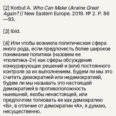
[2]
Korbut A.
Who
Can
Make
Ukraine
Great
Again
?
// New Eastern Europe. 2019. № 2. Р. 86
—93.
[3]
Ibid.
[4]
Или чтобы возникла политическая сфера
иного рода, если предпочесть более широкое
понимание политики (назовем ее
«политика-2») как сферы обсуждения
конкурирующих решений и (или) постоянного
контроля за их выполнением. Будем ли мы это
считать демократией или недемократией,
будем ли мы называть это настоящей
демократией в противоположность
нынешней, якобы ненастоящей, или
предпочтем толковать ее как демократию
«Б», в отличие от демократии «А», я думаю,
несущественно.