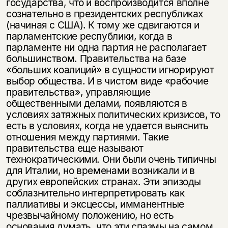
государства, что и воспроизводится вполне
сознательно в президентских республиках
(начиная с США). К тому же сдвигаются и
парламентские республики, когда в
парламенте ни одна партия не располагает
большинством. Правительства на базе
«больших коалиций» в сущности игнорируют
выбор общества. И в чистом виде «рабочие
правительства», управляющие
общественными делами, появляются в
условиях затяжных политических кризисов, то
есть в условиях, когда не удается выяснить
отношения между партиями. Такие
правительства еще называют
технократическими. Они были очень типичны
для Италии, но временами возникали и в
других европейских странах. Эти эпизоды
соблазнительно интерпретировать как
паллиативы и эксцессы, имманентные
чрезвычайному положению, но есть
основания думать, что эти спазмы на самом