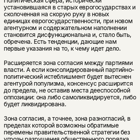
Политическая сфера, исторически
установившаяся в старых еврогосударствах и
сколоченная на скорую руку в новых
единицах еврогосударственности, при новом
агентурном и содержательном наполнении
становится дисфункциональна и, стало быть,
обречена. Есть тенденции, дающие нам
первые указания на то, к чему идет дело.
Расширяется зона согласия между партиями
власти. А если консолидированный партийно-
политический истеблишмент будет вытеснен
агентурой популизма, консенсус расширится
до предела, не оставив места дееспособной
оппозиции: она либо самоликвидируется, либо
будет ликвидирована.
Зона согласия, а точнее, зона разногласий, в
пределах которой возможны обратимые
перемены правительственной стратегии без
угрозы разрушения общественного порядка,