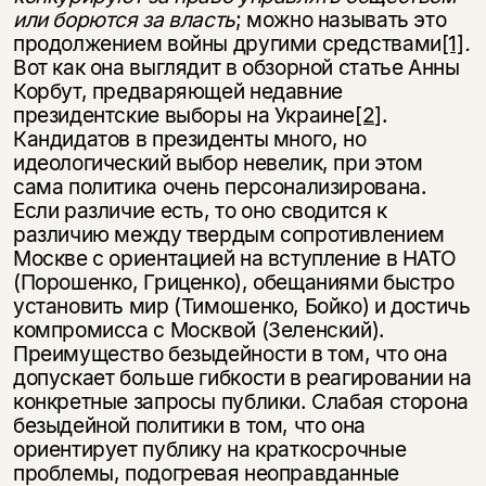
или борются за власть
; можно называть это
продолжением войны другими средствами
[1]
.
Вот как она выглядит в обзорной статье Анны
Корбут, предваряющей недавние
президентские выборы на Украине
[2]
.
Кандидатов в президенты много, но
идеологический выбор невелик, при этом
сама политика очень персонализирована.
Если различие есть, то оно сводится к
различию между твердым сопротивлением
Москве с ориентацией на вступление в НАТО
(Порошенко, Гриценко), обещаниями быстро
установить мир (Тимошенко, Бойко) и достичь
компромисса с Москвой (Зеленский).
Преимущество безыдейности в том, что она
допускает больше гибкости в реагировании на
конкретные запросы публики. Слабая сторона
безыдейной политики в том, что она
ориентирует публику на краткосрочные
проблемы, подогревая неоправданные