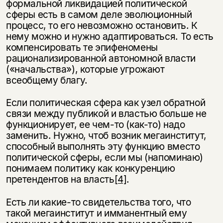
формальной ликвидацией политической
да
подписаться
сферы есть в самом деле эволюционный
процесс, то его невозможно остановить. К
нет, вернуться назад
нему можно и нужно адаптироваться. То есть
компенсировать те эпифеномены
рационализированной автономной власти
(«начальства»), которые угрожают
всеобщему благу.
Если политическая сфера как узел обратной
связи между публикой и властью больше не
функционирует, ее чем-то (как-то) надо
заменить. Нужно, чтоб возник мегаинститут,
способный выполнять эту функцию вместо
политической сферы, если мы (напоминаю)
понимаем политику как конкуренцию
претендентов на власть
[4]
.
Есть ли какие-то свидетельства того, что
такой мегаинститут и имманентный ему