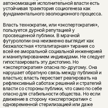
автономизация исполнительной власти есть
устойчивая траектория социогенеза как
фундаментального эволюционного процесса.
Власть технократии, или «экспертократия»,
Этой книги временно
пользуется дурной репутацией у
просвещенной публики. В мрачной
нет в продаже.
Подписка на рассылку
футурологии она неизменно выглядит как
безжалостная «тоталитарная» тирания со
Вы можете подписаться на
Раз в неделю мы отправляем рассылку
всей ее аморальной социальной инженерией
уведомления, и при поступлении книги
о книгах и событиях «НЛО».
и манипулированием индивидами. Не следует
на склад получить письмо на указанный
За подписку дарим промокод на
электронный адрес.
гипостазировать эту дистопию. Но
Эта книга
скидку 15%
«экспертократия» опасна по-другому. Она
не предназначена для
нарушает обратную связь между публикой и
несовершеннолетних
властью; власть перестает реагировать на
рефлексивный саботаж решений и стратегий
власти со стороны публики, что само по себе
Скажите, пожалуйста,
Я соглашаюсь с
Политикой конфиденциальности
опасно для стабильности общества. Но если
вам уже исполнилось 18 лет?
Я соглашаюсь с
Политикой конфиденциальности
движение в сторону «экспертократии» с
одновременной стерилизацией или даже
подписаться