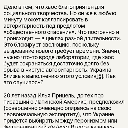
Дело в том, что хаос благоприятен для
социального творчества. Но он же в любую
минуту может коллапсировать в
авторитарность под предлогом
«общественного спасения». Что постоянно и
происходит — в циклах разной длительности.
Это блокирует эволюцию, поскольку
вызревание нового требует времени. Значит,
нужно что-то вроде лаборатории, где хаос
будет сохраняться достаточно долго без
срыва в чистую авторитарность. Украина
близка к выполнению этого условия
[5]
. Как
это случилось?
20 лет назад Илья Прицель, до тех пор
писавший о Латинской Америке, предположил
(совершенно очевидно опираясь на свою
первоначальную экспертизу), что Украине
придется выбирать между перонизмом или
федерализацией
de
facto
. Второе казалось