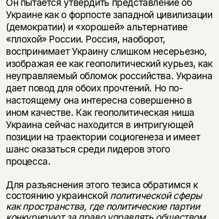
Он пытается утвердить представление об
Украине как о форпосте западной цивилизации
(демократии) и «хорошей» альтернативе
«плохой» России. Россия, наоборот,
воспринимает Украину слишком несерьезно,
изображая ее как геополитический курьез, как
неуправляемый обломок российства. Украина
дает повод для обоих прочтений. Но по-
настоящему она интересна совершенно в
ином качестве. Как геополитическая ниша
Украина сейчас находится в интригующей
позиции на траектории социогенеза и имеет
шанс оказаться среди лидеров этого
процесса.
Для разъяснения этого тезиса обратимся к
состоянию украинской
политической сферы
как пространства, где политические партии
конкурируют за право управлять обществом