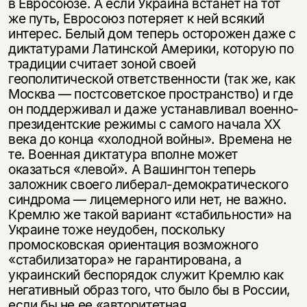
в Евросоюзе. А если Украина встанет на тот
же путь, Евросоюз потеряет к ней всякий
интерес. Белый дом теперь осторожен даже с
диктатурами Латинской Америки, которую по
традиции считает зоной своей
геополитической ответственности (так же, как
Москва — постсоветское пространство) и где
он поддерживал и даже устанавливал военно-
президентские режимы с самого начала ХХ
века до конца «холодной войны». Времена не
те. Военная диктатура вполне может
оказаться «левой». А Вашингтон теперь
заложник своего либерал-демократического
синдрома — лицемерного или нет, не важно.
Кремлю же такой вариант «стабильности» на
Украине тоже неудобен, поскольку
промосковская ориентация возможного
«стабилизатора» не гарантирована, а
украинский беспорядок служит Кремлю как
негативный образ того, что было бы в России,
если бы не ее «авторитетная