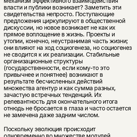
механизм эффективного взаимодействия
власти и публики возникает? Заметить эти
свидетельства непросто. Поступающие
предложения циркулируют в общественной
дискуссии, но новое возникает не как их
прямое воплощение в жизнь. Проекты и
утопии, конечно, неустранимая часть жизни;
они влияют на ход социогенеза, но социогенез
не сводится к их реализации. Стабильные
организационные структуры
(государственности, если кому-то это
привычнее и понятнее) возникают в
результате бесчисленных действий
множества агентур и как сумма разных,
зачастую встречных тенденций. Их
релевантность для окончательного итога
отнюдь не бросается в глаза и часто остается
не замечена даже задним числом.
Поскольку эволюция происходит
одновременно во множестве модулей