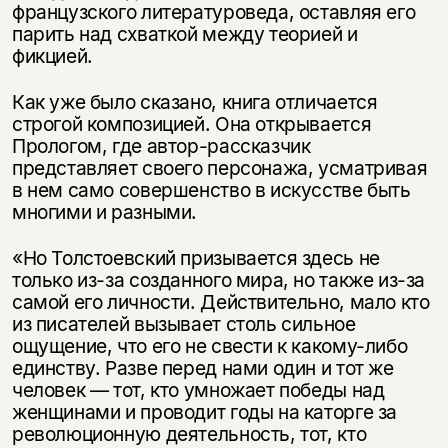
французского литературоведа, оставляя его
парить над схваткой между теорией и
фикцией.
Этой книги временно
нет в продаже.
Подписка на рассылку
Как уже было сказано, книга отличается
строгой композицией. Она открывается
Вы можете подписаться на
Раз в неделю мы отправляем рассылку
Прологом, где автор-рассказчик
уведомления, и при поступлении книги
о книгах и событиях «НЛО».
представляет своего персонажа, усматривая
на склад получить письмо на указанный
в нем само совершенство в искусстве быть
За подписку дарим промокод на
электронный адрес.
Эта книга
скидку 15%
многими и разными.
не предназначена для
«Но Толстоевский призывается здесь не
несовершеннолетних
только из-за созданного мира, но также из-за
самой его личности. Действительно, мало кто
Скажите, пожалуйста,
из писателей вызывает столь сильное
Я соглашаюсь с
Политикой конфиденциальности
вам уже исполнилось 18 лет?
Я соглашаюсь с
Политикой конфиденциальности
ощущение, что его не свести к какому-либо
единству. Разве перед нами один и тот же
человек — тот, кто умножает победы над
подписаться
да
подписаться
женщинами и проводит годы на каторге за
революционную деятельность, тот, кто
нет, вернуться назад