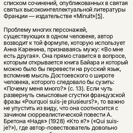
списком сочинений, опубликованных в святая
святых высокоинтеллектуальной литературы
Франции — издательстве «Minuit»
[5]
.
Проблему многих персонажей,
существующих в одном человеке, автор
возводит к той формуле, которую использует
Анна Каренина, признаваясь мужу: «Во мне
есть другая». Она прямо ставится в вопросе,
которым открывается книга Байара и который
можно было бы перевести на русский язык,
вспомнив мысль Достоевского о широте
человека, которого следовало бы cузить:
«Почему меня много?» (с. 13). Если чуть
развернуть смысловые сгустки французской
фразы «Pourquoi suis-je plusieurs?», то важно
не упустить из виду, что она соотносится с
зачином сюрреалистической повести А.
Бретона «Надя» (1928) «Кто я?» («Qui suis-
je?»), где автор-повествователь довольно