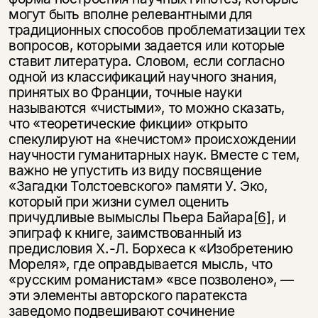
могут быть вполне релевантными для
традиционных способов проблематизации тех
вопросов, которыми задается или которые
ставит литература. Словом, если согласно
одной из классификаций научного знания,
принятых во Франции, точные науки
называются «чистыми», то можно сказать,
что «теоретические фикции» открыто
спекулируют на «нечистом» происхождении
научности гуманитарных наук. Вместе с тем,
важно не упустить из виду посвящение
«Загадки Толстоевского» памяти У. Эко,
который при жизни сумел оценить
причудливые вымыслы Пьера Байара
[6]
, и
эпиграф к книге, заимствованный из
предисловия Х.-Л. Борхеса к «Изобретению
Мореля», где оправдывается мысль, что
«русским романистам» «все позволено», —
эти элементы авторского паратекста
заведомо подвешивают сочинение