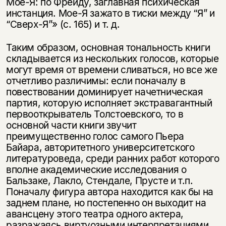
Мое-Я: по Фрейду, заглавная психическая
инстанция. Мое-Я зажато в тиски между “Я” и
“Сверх-Я”» (с. 165) и т. д.
Таким образом, основная тональность книги
складывается из нескольких голосов, которые
могут время от времени сливаться, но все же
отчетливо различимы: если поначалу в
повествовании доминирует начетническая
партия, которую исполняет экстравагантный
первооткрыватель Толстоевского, то в
основной части книги звучит
преимущественно голос самого Пьера
Байара, авторитетного университетского
литературоведа, среди ранних работ которого
вполне академические исследования о
Бальзаке, Лакло, Стендале, Прусте и т.п.
Поначалу фигура автора находится как бы на
заднем плане, но постепенно он выходит на
авансцену этого театра одного актера,
разражаясь виртуозными интерпретациями