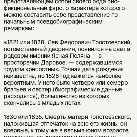
представляющем собой своего рода био-
фикциональный фарс, о характере которого
можно составить себе представление по
начальным псевдобиографическим
ремаркам:
«1821 или 1828. Лев Федорович Толстоевский,
потомственный дворянин, появился на свет в
родовом имении Ясная Поляна — в
просторечии Даровое, — содержавшемся
трудом крепостных. Точная дата рождения
неизвестна, но 1828 год кажется наиболее
вероятным. У него было четверо или семеро
братьев и сестер (биографические данные
расходятся), большинство из которых
скончались в младых летах.
1830 или 1835. Смерть матери Толстоевского,
наложившая отпечаток на всю его жизнь: он
впервые, к тому же в весьма юном возрасте,
столкнулся со зрелищем и реальностью