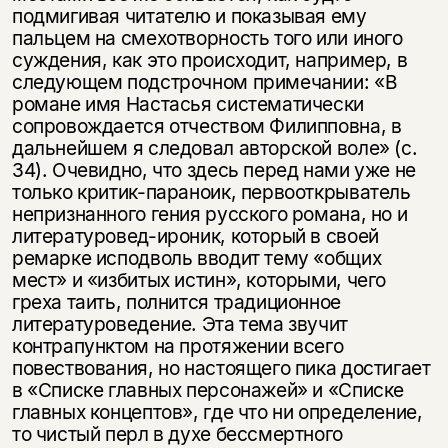
подмигивая читателю и показывая ему
пальцем на смехотворность того или иного
суждения, как это происходит, например, в
следующем подстрочном примечании: «В
романе имя Настасья систематически
сопровождается отчеством Филипповна, в
дальнейшем я следовал авторской воле» (с.
34). Очевидно, что здесь перед нами уже не
только критик-параноик, первооткрыватель
непризнанного гения русского романа, но и
литературовед-ироник, который в своей
ремарке исподволь вводит тему «общих
мест» и «избитых истин», которыми, чего
греха таить, полнится традиционное
литературоведение. Эта тема звучит
контрапунктом на протяжении всего
повествования, но настоящего пика достигает
в «Списке главных персонажей» и «Списке
главных концептов», где что ни определение,
то чистый перл в духе бессмертного