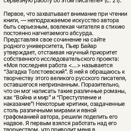
серьезную работу об этом писателе» (с. 21).
Первое, что захватывает внимание при чтении
книги, — неподражаемое искусство автора
быть серьезным, вовлекая читателя в стихию
постоянно нагнетаемого абсурда.
Представляя свое сочинение на сайте
родного университета, Пьер Байар
утверждает, отстаивая научный приоритет
собственного исследовательского проекта:
«Моя последняя работа <…> называется
“Загадка Толстоевский”. В ней я обращаюсь к
творчеству этого великого русского писателя,
оставшегося непризнанным. Поразительно,
что он мог написать такие различные романы,
как “Война и мир” и “Преступление и
наказание”! Некоторые критики, озадаченные
столь различными мирами и явной
графоманией автора, решили поделить его
надвое. Я первым взялся работать над его
творчеством, что приводит меня в