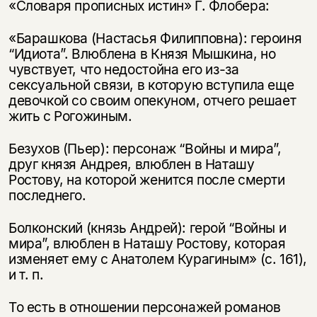
«Словаря прописных истин» Г. Флобера:
«Барашкова (Настасья Филипповна): героиня
“Идиота”. Влюблена в Князя Мышкина, но
чувствует, что недостойна его из-за
сексуальной связи, в которую вступила еще
девочкой со своим опекуном, отчего решает
жить с Рогожиным.
Безухов (Пьер): персонаж “Войны и мира”,
друг князя Андрея, влюблен в Наташу
Ростову, на которой женится после смерти
последнего.
Болконский (князь Андрей): герой “Войны и
мира”, влюблен в Наташу Ростову, которая
изменяет ему с Анатолем Курагиным» (с. 161),
и т. п.
То есть в отношении персонажей романов