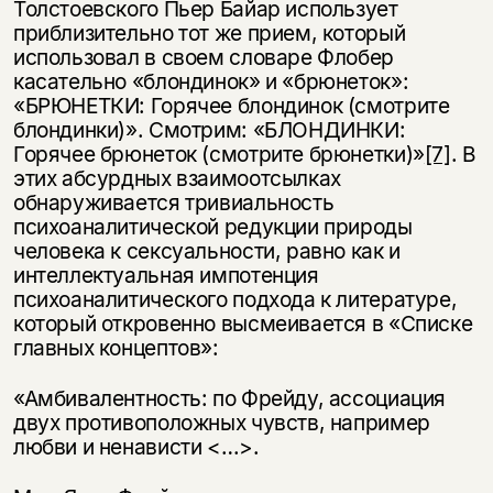
Толстоевского Пьер Байар использует
приблизительно тот же прием, который
использовал в своем словаре Флобер
касательно «блондинок» и «брюнеток»:
«БРЮНЕТКИ: Горячее блондинок (смотрите
блондинки)». Смотрим: «БЛОНДИНКИ:
Горячее брюнеток (смотрите брюнетки)»
[7]
. В
этих абсурдных взаимоотсылках
обнаруживается тривиальность
психоаналитической редукции природы
человека к сексуальности, равно как и
интеллектуальная импотенция
психоаналитического подхода к литературе,
который откровенно высмеивается в «Списке
главных концептов»:
«Амбивалентность: по Фрейду, ассоциация
двух противоположных чувств, например
любви и ненависти <…>.