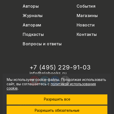
Авторы
События
Журналы
Магазины
Авторам
Новости
Подкасты
Контакты
Вопросы и ответы
+7 (495) 229-91-03
info@nlobooks.ru
Мы используем cookie-файлы. Продолжая использовать
сайт, вы соглашаетесь с
политикой использования
cookie
.
Разрешить все
© Новое литературное обозрение. 2026
правила продажи товаров
политика в области персональных данных
Разрешить обязательные
политика использования cookie