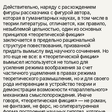
Действительно, наряду с расхождением
фигуры рассказчика с фигурой автора,
которая в гуманитарных науках, в том числе в
теории литературы, отличается, как правило,
незыблемой цельностью, один из основных
принципов «теоретической фикции»
заключается в предельно рациональной
структуре повествования, призванной
придать вымыслу вид научного сочинения. Но
это еще не все: в «теоретической фикции»
вымысел используется не только для
усиления режима воображения за счет
частичного ущемления в правах режима
теоретического размышления, но и для своего
рода интервенции в устройство теории и
демонстрации возможности «параллельного»
механизма смыслопорождения. Иначе
говоря, «теоретическая фикция» — не роман,
не фантазия, не фарс, но олитературенная
форма построения научных гипотез, которые