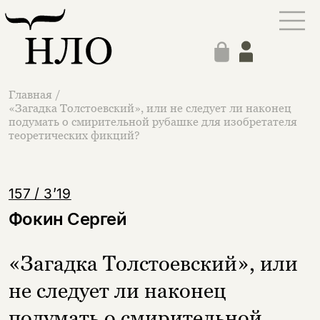
Главная
/
«Загадка Толстоевский», или не следует ли наконец
подумать о смирительной рубашке для изобретателя
теоретических фикций?
157 / 3’19
Фокин Сергей
«Загадка Толстоевский», или
не следует ли наконец
подумать о смирительной