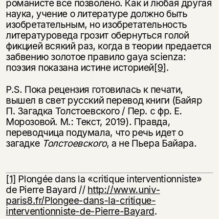
романисте все позволено. Как и любая другая
наука, учение о литературе должно быть
изобретательным, но изобретательность
литературоведа грозит обернуться голой
фикцией всякий раз, когда в теории предается
забвению золотое правило gaya scienza:
поэзия показана истине историей
[9]
.
P.S. Пока рецензия готовилась к печати,
вышел в свет русский перевод книги (Байяр
П. Загадка Толстоевского / Пер. с фр. Е.
Морозовой. М.: Текст, 2019). Правда,
переводчица подумала, что речь идет о
загадке
Толстоевского
, а не Пьера Байара.
[1]
Plongée dans la «critique interventionniste»
de Pierre Bayard //
http://www.univ-
paris8.fr/Plongee-dans-la-critique-
interventionniste-de-Pierre-Bayard
.