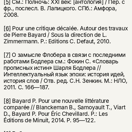
[5]
См.: Полночь: XXI век: [антология] / Пер. с
фр., послесл. В. Лапицкого. СПб.: Амфора,
2008.
[6]
Pour une critique décalée. Autour des travaux
de Pierre Bayard / Sous la direction de L.
Zimmermann. P.: Editions C. Defaut, 2010.
[7]
О замысле Флобера в связи с последними
работами Бодлера см.: Фокин С. «Словарь
прописных истин» Шарля Бодлера //
Интеллектуальный язык эпохи: история идей,
история слов / Отв. ред. С.Н. Зенкин. М.: НЛО,
2011. С. 166—187.
[8]
Bayard P. Pour une nouvelle littérature
comparée // Blanckeman B., Samoyault T., Viart
D., Bayard P. Pour Éric Chevillard. P.: Les
Éditions de Minuit, 2014. P. 95—122.