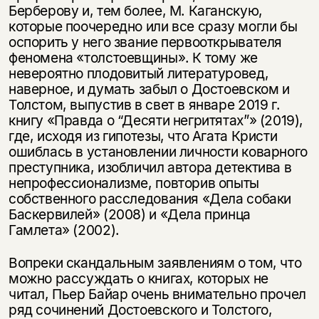
Берберову и, тем более, М. Каганскую,
которые поочередно или все сразу могли бы
оспорить у него звание первооткрывателя
феномена «толстоевщины». К тому же
невероятно плодовитый литературовед,
наверное, и думать забыл о Достоевском и
Толстом, выпустив в свет в январе 2019 г.
книгу «Правда о “Десяти негритятах”» (2019),
где, исходя из гипотезы, что Агата Кристи
ошиблась в установлении личности коварного
преступника, изобличил автора детектива в
непрофессионализме, повторив опыты
собственного расследования «Дела собаки
Баскервилей» (2008) и «Дела принца
Гамлета» (2002).
Вопреки скандальным заявлениям о том, что
можно рассуждать о книгах, которых не
читал, Пьер Байар очень внимательно прочел
ряд сочинений Достоевского и Толстого,