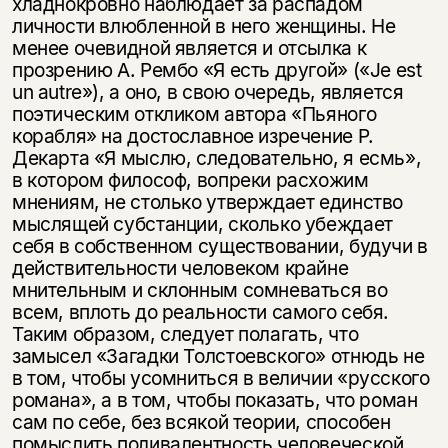
хладнокровно наблюдает за распадом
личности влюбленной в него женщины. Не
менее очевидной является и отсылка к
прозрению А. Рембо «Я есть другой» («Je est
un autre»), а оно, в свою очередь, является
поэтическим откликом автора «Пьяного
корабля» на достославное изречение Р.
Декарта «Я мыслю, следовательно, я есмь»,
в котором философ, вопреки расхожим
мнениям, не столько утверждает единство
мыслящей субстанции, сколько убеждает
себя в собственном существовании, будучи в
действительности человеком крайне
мнительным и склонным сомневаться во
всем, вплоть до реальности самого себя.
Таким образом, следует полагать, что
замысел «Загадки Толстоевского» отнюдь не
в том, чтобы усомниться в величии «русского
романа», а в том, чтобы показать, что роман
сам по себе, без всякой теории, способен
помыслить поливалентность человеческой