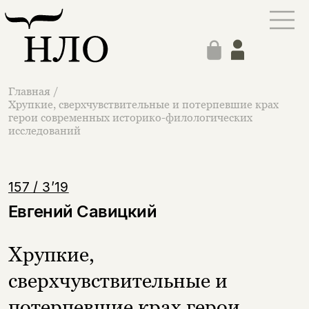
Главная
/
Хрупкие, сверхчувствительные и потерпевшие крах
герои современных историко-филологических
исследований
157 / 3’19
Евгений Савицкий
Хрупкие,
сверхчувствительные и
потерпевшие крах герои