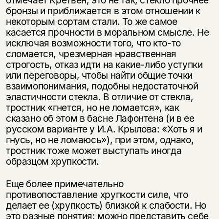
отмечает Кретьен, это не так, стекло прочнее
бронзы и приближается в этом отношении к
некоторым сортам стали. То же самое
касается прочности в моральном смысле. Не
исключая возможности того, что кто-то
сломается, чрезмерная нравственная
строгость, отказ идти на какие-либо уступки
или переговоры, чтобы найти общие точки
взаимопонимания, подобны недостаточной
эластичности стекла. В отличие от стекла,
тростник «гнется, но не ломается», как
сказано об этом в басне Лафонтена (и в ее
русском варианте у И.А. Крылова: «Хоть я и
гнусь, но не ломаюсь»), при этом, однако,
тростник тоже может выступать иногда
образцом хрупкости.
Еще более примечательно
противопоставление хрупкости силе, что
делает ее (хрупкость) близкой к слабости. Но
это разные понятия: можно представить себе