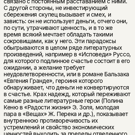
связано с постоянным расставанием с ними.
С другой стороны, не инвестирующий
сбережения скупец вызывает и смех, и
зависть: он не использует деньги, отчего они,
по сути, утрачивают ценность, и в то же
время всякий мечтает обладать такими
сокровищами, как у него. Эти парадоксы
обыгрываются в целом ряде литературных
произведений, например в «Исповеди» Руссо,
для которого подлинное счастье состоит в его
ожидании, а желание требует
неудовлетворенности, или в романе Бальзака
«Евгения Гранде», героиня которого
обнаруживает, что деньги не конвертируются
в счастье. Крах надежд, который переживают
самые разные литературные герои (Полина
Кеню в «Радости жизни» Э. Золя, молодая
пара в «Вещах» Ж. Перека и др.), показывает
внутреннюю противоречивость их
устремлений и свойство экономических
ценностей выходить за пределы отведенного