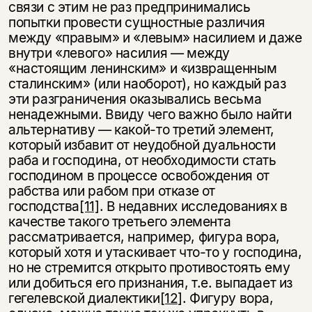
связи с этим не раз предпринимались
попытки провести сущностные различия
между «правым» и «левым» насилием и даже
внутри «левого» насилия — между
«настоящим ленинским» и «извращенным
сталинским» (или наоборот), но каждый раз
эти разграничения оказывались весьма
ненадежными. Ввиду чего важно было найти
альтернативу — какой-то третий элемент,
который избавит от неудобной дуальности
раба и господина, от необходимости стать
господином в процессе освобождения от
рабства или рабом при отказе от
господства
[11]
. В недавних исследованиях в
качестве такого третьего элемента
рассматривается, например, фигура вора,
который хотя и утаскивает что-то у господина,
но не стремится открыто противостоять ему
или добиться его признания, т.е. выпадает из
гегелевской диалектики
[12]
. Фигуру вора,