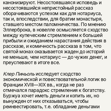
канонизируют. Несостоявшаяся исповедь и
несостоявшийся непристойный рассказ
оборачиваются успехом как для нотариуса,
так и, впоследствии, для братии монастыря,
ставшего местом паломничества. По мнению
Эллерброка, в новелле осмысляется сходство
между купеческим стремлением к большей
прибыли и ожиданием нарастания действия в
рассказе, и комичность рассказа в том, что
святой монах оказывается жаден до историй
не меньше, чем нотариус — до чужих денег, и
преуспевают в итоге все.
Клер Пиньоль
исследует сходство
экономической и повествовательной логик во
Франции XVIII—XIX вв., когда не раз
отмечался парадокс стремления к богатству.
Буржуа хочет иметь деньги и копить их, но
вынужден от них отказываться, чтобы
реинвестировать, т.е. обладание деньгами