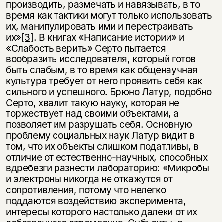
производить, размечать и навязывать, в то
время как тактики могут только использовать
их, манипулировать ими и перестраивать
их»
[3]
. В книгах «Написание истории» и
«Слабость верить» Серто пытается
вообразить исследователя, который готов
быть слабым, в то время как общенаучная
культура требует от него проявить себя как
сильного и успешного. Брюно Латур, подобно
Серто, хвалит такую науку, которая не
торжествует над своими объектами, а
позволяет им разрушать себя. Основную
проблему социальных наук Латур видит в
том, что их объекты слишком податливы, в
отличие от естественно-научных, способных
вдребезги разнести лабораторию: «Микробы
и электроны никогда не откажутся от
сопротивления, потому что нелегко
поддаются воздействию эксперимента,
интересы которого настолько далеки от их