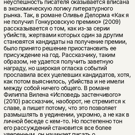
неуспешность писателя оказывается вписана
в экономическую логику литературного
рынка. Так, в романе Оливье Делорма «Как я
не получил Гонкуровскую премию» (2009)
рассказывается о том, как из-за серии
убийств, жертвами которых один за другим
становятся кандидаты на получение премии,
было принято решение приостановить ее
присуждение на год. Рассказчику, таким
образом, не удается получить заветную
награду, но широкая огласка событий
прославила всех уцелевших кандидатов, хотя,
как потом выяснилось, убийства и не имели
между собой ничего общего. В романе
Филиппа Вилена «Исповедь застенчивого»
(2010) рассказчик, наоборот, не стремится к
славе, а пишет потому, что это позволяет
размышлять в уединении, укромно, а не как в
личной беседе с кем-то. Но постепенно тон
его рассуждений становится все более
уверенным, он начинает писать о