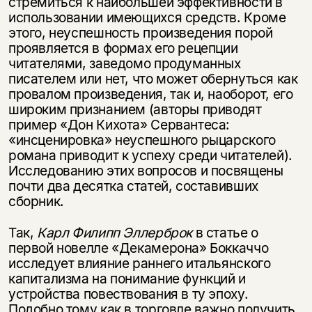
стремиться к наибольшей эффективности в
использовании имеющихся средств. Кроме
этого, неуспешность произведения порой
проявляется в формах его рецепции
читателями, заведомо продуманных
писателем или нет, что может обернуться как
провалом произведения, так и, наоборот, его
широким признанием (авторы приводят
пример «Дон Кихота» Сервантеса:
«инсценировка» неуспешного рыцарского
романа приводит к успеху среди читателей).
Исследованию этих вопросов и посвящены
почти два десятка статей, составивших
сборник.
Так,
Карл Филипп Эллерброк
в статье о
первой новелле «Декамерона» Боккаччо
исследует влияние раннего итальянского
капитализма на понимание функций и
устройства повествования в ту эпоху.
Подобно тому как в торговле важно получить