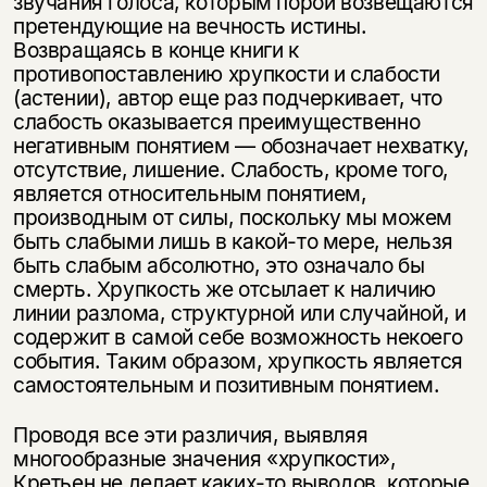
звучания голоса, которым порой возвещаются
претендующие на вечность истины.
Возвращаясь в конце книги к
противопоставлению хрупкости и слабости
(астении), автор еще раз подчеркивает, что
слабость оказывается преимущественно
негативным понятием — обозначает нехватку,
отсутствие, лишение. Слабость, кроме того,
является относительным понятием,
производным от силы, поскольку мы можем
быть слабыми лишь в какой-то мере, нельзя
быть слабым абсолютно, это означало бы
смерть. Хрупкость же отсылает к наличию
линии разлома, структурной или случайной, и
содержит в самой себе возможность некоего
события. Таким образом, хрупкость является
самостоятельным и позитивным понятием.
Проводя все эти различия, выявляя
многообразные значения «хрупкости»,
Кретьен не делает каких-то выводов, которые