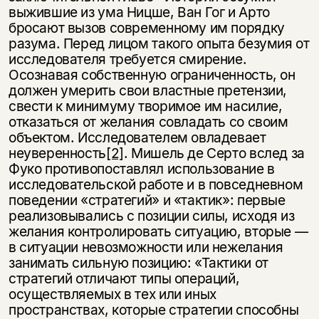
выжившие из ума Ницше, Ван Гог и Арто
бросают вызов современному им порядку
разума. Перед лицом такого опыта безумия от
исследователя требуется смирение.
Осознавая собственную ограниченность, он
должен умерить свои властные претензии,
свести к минимуму творимое им насилие,
отказаться от желания совладать со своим
объектом. Исследователем овладевает
неуверенность
[2]
. Мишель де Серто вслед за
Фуко противопоставлял использование в
исследовательской работе и в повседневном
поведении «стратегий» и «тактик»: первые
реализовывались с позиции силы, исходя из
желания контролировать ситуацию, вторые —
в ситуации невозможности или нежелания
занимать сильную позицию: «Тактики от
стратегий отличают типы операций,
осуществляемых в тех или иных
пространствах, которые стратегии способны