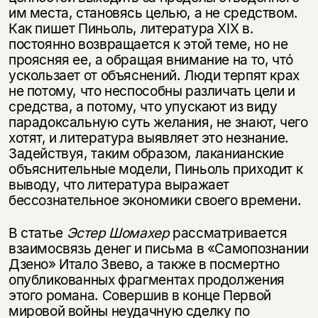
им места, становясь целью, а не средством.
Как пишет Пиньоль, литература XIX в.
постоянно возвращается к этой теме, но не
проясняя ее, а обращая внимание на то, чтó
ускользает от объяснений. Люди терпят крах
не потому, что неспособны различать цели и
средства, а потому, что упускают из виду
парадоксальную суть желания, не знают, чего
хотят, и литература выявляет это незнание.
Задействуя, таким образом, лаканианские
объяснительные модели, Пиньоль приходит к
Этой книги временно
выводу, что литература выражает
нет в продаже.
Подписка на рассылку
бессознательное экономики своего времени.
В статье
Эстер Шомахер
рассматривается
Вы можете подписаться на
Раз в неделю мы отправляем рассылку
взаимосвязь денег и письма в «Самопознании
уведомления, и при поступлении книги
о книгах и событиях «НЛО».
на склад получить письмо на указанный
Дзено» Итало Звево, а также в посмертно
За подписку дарим промокод на
электронный адрес.
опубликованных фрагментах продолжения
Эта книга
скидку 15%
этого романа. Совершив в конце Первой
не предназначена для
мировой войны неудачную сделку по