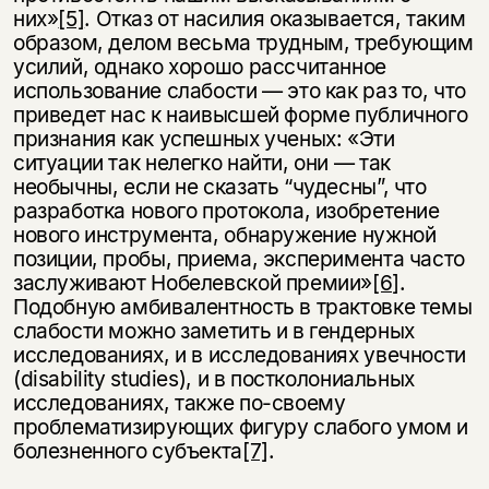
них»
[5]
. Отказ от насилия оказывается, таким
образом, делом весьма трудным, требующим
усилий, однако хорошо рассчитанное
использование слабости — это как раз то, что
приведет нас к наивысшей форме публичного
признания как успешных ученых: «Эти
ситуации так нелегко найти, они — так
необычны, если не сказать “чудесны”, что
разработка нового протокола, изобретение
нового инструмента, обнаружение нужной
позиции, пробы, приема, эксперимента часто
заслуживают Нобелевской премии»
[6]
.
Подобную амбивалентность в трактовке темы
слабости можно заметить и в гендерных
исследованиях, и в исследованиях увечности
(disability studies), и в постколониальных
исследованиях, также по-своему
проблематизирующих фигуру слабого умом и
болезненного субъекта
[7]
.