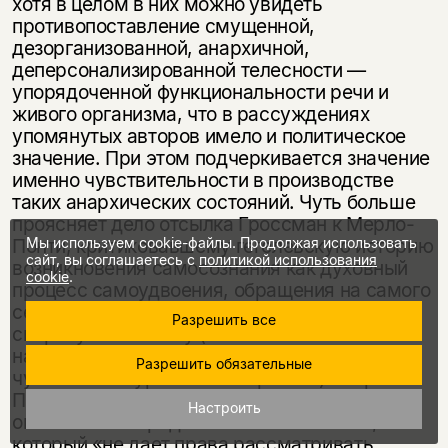
хотя в целом в них можно увидеть
противопоставление смущенной,
дезорганизованной, анархичной,
деперсонализированной телесности —
упорядоченной функциональности речи и
живого организма, что в рассуждениях
упомянутых авторов имело и политическое
значение. При этом подчеркивается значение
именно чувствительности в производстве
таких анархических состояний. Чуть больше
проясняет дело отсылка Гроссман к Мерло-
Мы используем cookie-файлы. Продолжая использовать
Понти, критиковавшему гегелевскую историю
сайт, вы соглашаетесь с
политикой использования
возникновения самосознания как духовный
cookie
.
процесс самоудвоения, обращения на самого
себя, перехода от чувственного к
Разрешить все
сверхчувственному (в значении
надчувственного, превосходящего
Разрешить обязательные
чувственный уровень восприятий). Мерло-
Понти противопоставляет этому телесный
Настроить
опыт «особого рода взаимоналожений»,
который «не дает права рассматривать