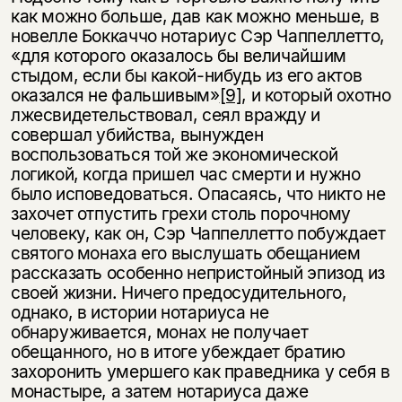
как можно больше, дав как можно меньше, в
новелле Боккаччо нотариус Сэр Чаппеллетто,
«для которого оказалось бы величайшим
стыдом, если бы какой-нибудь из его актов
оказался не фальшивым»
[9]
, и который охотно
лжесвидетельствовал, сеял вражду и
совершал убийства, вынужден
воспользоваться той же экономической
логикой, когда пришел час смерти и нужно
было исповедоваться. Опасаясь, что никто не
захочет отпустить грехи столь порочному
человеку, как он, Сэр Чаппеллетто побуждает
святого монаха его выслушать обещанием
рассказать особенно непристойный эпизод из
своей жизни. Ничего предосудительного,
однако, в истории нотариуса не
обнаруживается, монах не получает
обещанного, но в итоге убеждает братию
захоронить умершего как праведника у себя в
монастыре, а затем нотариуса даже