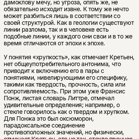
дамоклову мечу, но угроза, опять же, не
обязательно исходит извне. К тому же нечто
может разбиться лишь в соответствии со
своей структурой. Как в геологии существуют
линии разлома, так и в человеке есть
подобные линии, у каждого они свои и в то же
время отличаются от эпохи к эпохе.
У понятия «хрупкость», как отмечает Кретьен,
нет общеупотребительного антонима, что
приводит к включению его в пары с
понятиями, нивелирующими его специфику,
такими как твердость, прочность, сила или
сопротивляемость. При этом уже Франсис
Понж, листая словарь Литтре, отмечал
удивительные определения; например, о
стекле говорилось как о твердом и хрупком.
Для Понжа это был оксюморон,
парадоксальное соединение
противоположных значений, но физически,