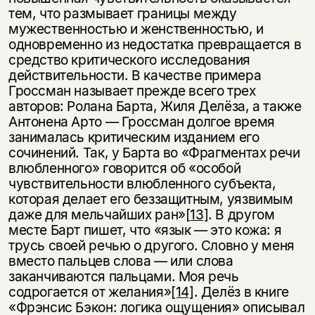
тем, что размывает границы между
мужественностью и женственностью, и
одновременно из недостатка превращается в
средство критического исследования
действительности. В качестве примера
Гроссман называет прежде всего трех
авторов: Ролана Барта, Жиля Делёза, а также
Антонена Арто — Гроссман долгое время
занималась критическим изданием его
сочинений. Так, у Барта во «Фрагментах речи
влюбленного» говорится об «особой
чувствительности влюбленного субъекта,
которая делает его беззащитным, уязвимым
даже для мельчайших ран»
[13]
. В другом
месте Барт пишет, что «язык — это кожа: я
трусь своей речью о другого. Словно у меня
вместо пальцев слова — или слова
заканчиваются пальцами. Моя речь
содрогается от желания»
[14]
. Делёз в книге
«Фрэнсис Бэкон: логика ощущения» описывал