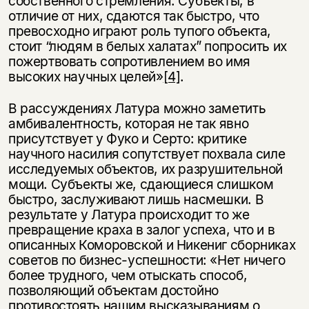
собственного стремления. Субъекты, в
отличие от них, сдаются так быстро, что
превосходно играют роль тупого объекта,
стоит “людям в белых халатах” попросить их
пожертвовать сопротивлением во имя
высоких научных целей»
[4]
.
В рассуждениях Латура можно заметить
амбивалентность, которая не так явно
присутствует у Фуко и Серто: критике
научного насилия сопутствует похвала силе
исследуемых объектов, их разрушительной
мощи. Субъекты же, сдающиеся слишком
быстро, заслуживают лишь насмешки. В
результате у Латура происходит то же
превращение краха в залог успеха, что и в
описанных Коморовской и Никениг сборниках
советов по бизнес-успешности: «Нет ничего
более трудного, чем отыскать способ,
позволяющий объектам достойно
противостоять нашим высказываниям о