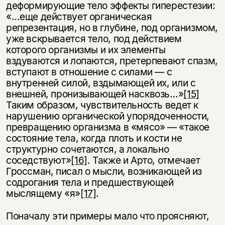
деформирующие тело эффекты гиперестезии:
«…еще действует органическая
репрезентация, но в глубине, под организмом,
уже вскрывается тело, под действием
которого организмы и их элементы
вздуваются и лопаются, претерпевают спазм,
вступают в отношение с силами — с
внутренней силой, вздымающей их, или с
внешней, пронизывающей насквозь…»
[15]
Таким образом, чувствительность ведет к
нарушению органической упорядоченности,
превращению организма в «мясо» — «такое
состояние тела, когда плоть и кости не
структурно сочетаются, а локально
соседствуют»
[16]
. Также и Арто, отмечает
Гроссман, писал о мысли, возникающей из
содрогания тела и предшествующей
мыслящему «я»
[17]
.
Поначалу эти примеры мало что проясняют,