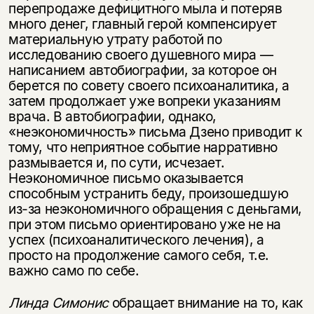
несовершеннолетних
перепродаже дефицитного мыла и потеряв
много денег, главный герой компенсирует
Скажите, пожалуйста,
материальную утрату работой по
Я соглашаюсь с
Политикой конфиденциальности
вам уже исполнилось 18 лет?
Я соглашаюсь с
Политикой конфиденциальности
исследованию своего душевного мира —
написанием автобиографии, за которое он
берется по совету своего психоаналитика, а
подписаться
да
затем продолжает уже вопреки указаниям
подписаться
врача. В автобиографии, однако,
нет, вернуться назад
«неэкономичность» письма Дзено приводит к
тому, что неприятное событие нарративно
размывается и, по сути, исчезает.
Неэкономичное письмо оказывается
способным устранить беду, произошедшую
из-за неэкономичного обращения с деньгами,
при этом письмо ориентировано уже не на
успех (психоаналитического лечения), а
просто на продолжение самого себя, т.е.
важно само по себе.
Линда Симонис
обращает внимание на то, как