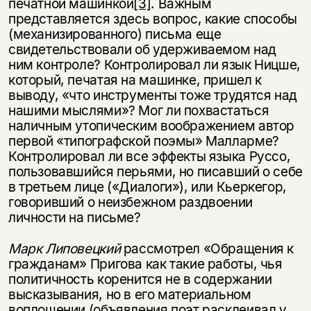
печатной машинкой
[3]
. Важным
представляется здесь вопрос, какие способы
(механизированного) письма еще
свидетельствовали об удерживаемом над
ним контроле? Контролировал ли язык Ницше,
который, печатая на машинке, пришел к
выводу, «что инструменты тоже трудятся над
нашими мыслями»? Мог ли похвастаться
наличным утопическим воображением автор
первой «типографской поэмы» Малларме?
Контролировал ли все эффекты языка Руссо,
пользовавшийся перьями, но писавший о себе
в третьем лице («Диалоги»), или Кьеркегор,
говоривший о неизбежном раздвоении
личности на письме?
Марк Липовецкий
рассмотрел «Обращения к
гражданам» Пригова как такие работы, чья
политичность коренится не в содержании
высказывания, но в его материальном
воплощении (объявления поэт расклеивал у