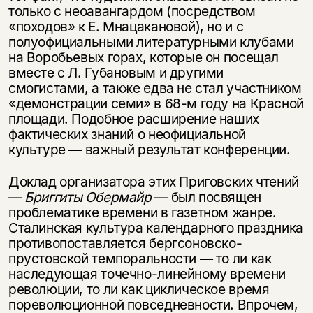
только с неоавангардом (посредством
«походов» к Е. Мнацакановой), но и с
полуофициальными литературными клубами
на Воробьевых горах, которые он посещал
вместе с Л. Губановым и другими
смогистами, а также едва не стал участником
«демонстрации семи» в 68-м году на Красной
площади. Подобное расширение наших
фактических знаний о неофициальной
культуре — важный результат конференции.
Доклад организатора этих Приговских чтений
—
Бриггиты Обермайр
— был посвящен
проблематике времени в газетном жанре.
Сталинская культура календарного праздника
противопоставляется бергсоновско-
прустовской темпоральности — то ли как
наследующая точечно-линейному времени
революции, то ли как циклическое время
пореволюционной повседневности. Впрочем,