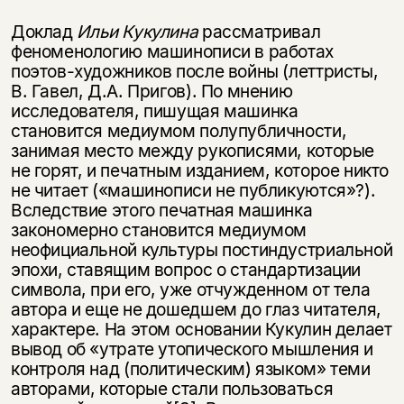
Доклад
Ильи Кукулина
рассматривал
феноменологию машинописи в работах
поэтов-художников после войны (леттристы,
В. Гавел, Д.А. Пригов). По мнению
исследователя, пишущая машинка
становится медиумом полупубличности,
занимая место между рукописями, которые
не горят, и печатным изданием, которое никто
не читает («машинописи не публикуются»?).
Вследствие этого печатная машинка
закономерно становится медиумом
неофициальной культуры постиндустриальной
эпохи, ставящим вопрос о стандартизации
символа, при его, уже отчужденном от тела
автора и еще не дошедшем до глаз читателя,
характере. На этом основании Кукулин делает
вывод об «утрате утопического мышления и
контроля над (политическим) языком» теми
авторами, которые стали пользоваться