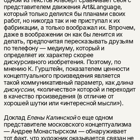
одном из текстов Альберт сравнивает себя с
представителем движения Art&Language,
который только делился бы планами своих
работ, но никогда так и не приступал к их
фабрикации, а только воображал их. Впрочем,
даже в воображении он как бы ленится их
делать, предпочитая пересказывать друзьям
по телефону — медиуму, который и
определяет их характер скорее
дискурсивного изобретения. Поэтому, по
мнению К. Гурштейн, показателем ценности
концептуального произведения является
такой коммуникативный параметр, как
длина
дискуссии
, «количество» которой и переходит
в качество произведения (в отличие от
хорошей шутки или «интересной мысли»).
Доклад
Елены Калинской
о еще одном
представителе московского концептуализма
— Андрее Монастырском — обнаруживает
тот факт, что художник оказывается связан не