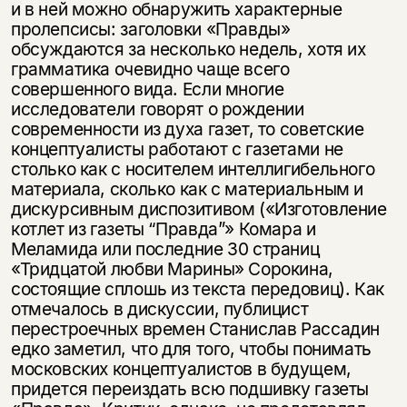
и в ней можно обнаружить характерные
пролепсисы: заголовки «Правды»
обсуждаются за несколько недель, хотя их
грамматика очевидно чаще всего
совершенного вида. Если многие
исследователи говорят о рождении
современности из духа газет, то советские
концептуалисты работают с газетами не
столько как с носителем интеллигибельного
материала, сколько как с материальным и
дискурсивным диспозитивом («Изготовление
котлет из газеты “Правда”» Комара и
Меламида или последние 30 страниц
«Тридцатой любви Марины» Сорокина,
состоящие сплошь из текста передовиц). Как
отмечалось в дискуссии, публицист
перестроечных времен Станислав Рассадин
едко заметил, что для того, чтобы понимать
московских концептуалистов в будущем,
придется переиздать всю подшивку газеты