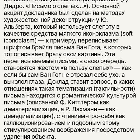
Дидро. «Письмо о слепых…»). Основной
акцент докладчика был сделан на методах
художественной деконструкции у Ю.
Альберта, который использует слепоту в
качестве средства мягкого иконоклазма (soft
iconoclasm) — к примеру, переписывает
шрифтом Брайля письма Ван Гога, в которых
тот описывает брату свои картины. Эти
переписываемые письма, в свою очередь,
становятся жестом «в пользу слепых» — как
если бы сам Ван Гог не отрезал себе ухо, а
выколол глаза. Доклад ставит вопрос, в каких
отношениях такая тематизация (тактильности)
письма находится с романтической культурой
письма (описанной Ф. Киттлером как
дематериализация, а Р. Лахманн — как
демедиализация), с чтением-про-себя как
галлюционированием и подобным этому
стимулированием воображения посредством
удаления объекта.