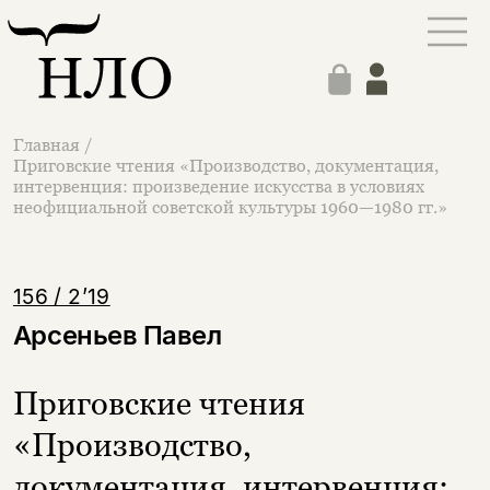
Главная
/
Приговские чтения «Производство, документация,
интервенция: произведение искусства в условиях
неофициальной советской культуры 1960—1980 гг.»
156 / 2’19
Арсеньев Павел
Приговские чтения
«Производство,
документация, интервенция: