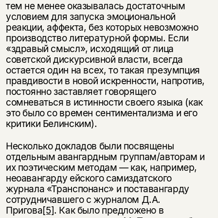
тем не менее оказывалась достаточным
условием для запуска эмоциональной
реакции, аффекта, без которых невозможно
производство литературной формы. Если
«здравый смысл», исходящий от лица
советской дискурсивной власти, всегда
остается один на всех, то такая презумпция
правдивости в новой искренности, напротив,
постоянно заставляет говорящего
сомневаться в истинности своего языка (как
это было со времен сентиментализма и его
Этой книги временно
критики Белинским).
нет в продаже.
Подписка на рассылку
Несколько докладов были посвящены
отдельным авангардным группам/авторам и
Вы можете подписаться на
Раз в неделю мы отправляем рассылку
их поэтическим методам — как, например,
уведомления, и при поступлении книги
о книгах и событиях «НЛО».
неоавангарду ейского самиздатского
на склад получить письмо на указанный
За подписку дарим промокод на
журнала «Транспонанс» и поставангарду
электронный адрес.
Эта книга
скидку 15%
сотрудничавшего с журналом Д.А.
не предназначена для
Пригова
[5]
. Как было предложено в