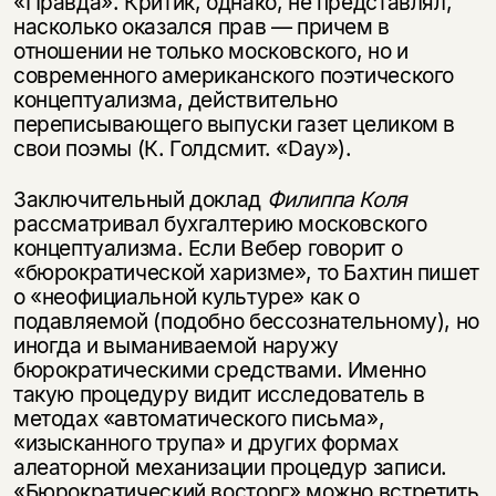
«Правда». Критик, однако, не представлял,
насколько оказался прав — причем в
отношении не только московского, но и
современного американского поэтического
концептуализма, действительно
переписывающего выпуски газет целиком в
свои поэмы (К. Голдсмит. «Day»).
Заключительный доклад
Филиппа Коля
рассматривал бухгалтерию московского
концептуализма. Если Вебер говорит о
«бюрократической харизме», то Бахтин пишет
о «неофициальной культуре» как о
подавляемой (подобно бессознательному), но
иногда и выманиваемой наружу
бюрократическими средствами. Именно
такую процедуру видит исследователь в
методах «автоматического письма»,
«изысканного трупа» и других формах
алеаторной механизации процедур записи.
«Бюрократический восторг» можно встретить