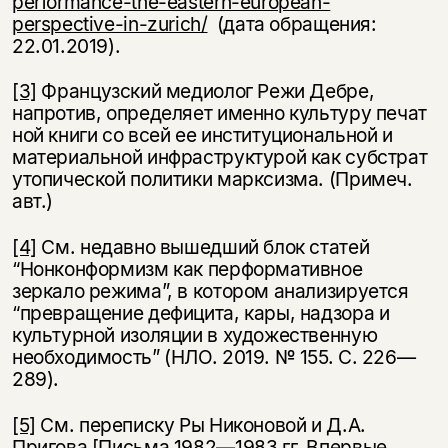
performance-the-eastern-european-
perspective-in-zurich/
(дата обращения:
22.01.2019).
[3]
Французский медиолог Режи Дебре,
напротив, определяет именно культуру печат
ной книги со всей ее институциональной и
материальной инфраструктурой как субстрат
утопической политики марксизма. (Примеч.
авт.)
[4]
См. недавно вышедший блок статей
“Нонконформизм как перформативное
зеркало режима”, в котором анализируется
“превращение дефицита, кары, надзора и
культурной изоляции в художественную
необходимость” (НЛО. 2019. № 155. С. 226—
289).
[5]
См. переписку Ры Никоновой и Д.А.
Пригова [Письма 1982—1983 гг. Впервые