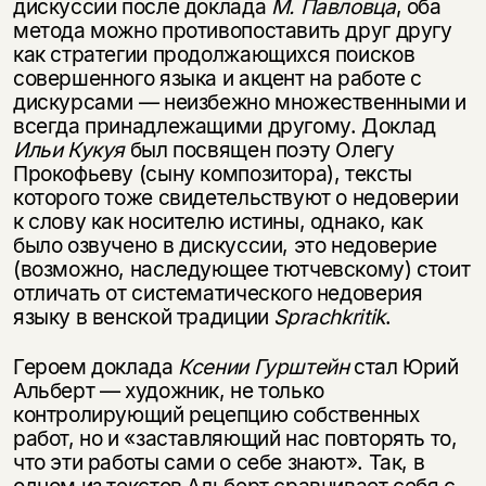
дискуссии после доклада
М. Павловца
, оба
несовершеннолетних
метода можно противопоставить друг другу
как стратегии продолжающихся поисков
Скажите, пожалуйста,
Я соглашаюсь с
Политикой конфиденциальности
совершенного языка и акцент на работе с
вам уже исполнилось 18 лет?
Я соглашаюсь с
Политикой конфиденциальности
дискурсами — неизбежно множественными и
всегда принадлежащими другому. Доклад
подписаться
Ильи Кукуя
был посвящен поэту Олегу
да
подписаться
Прокофьеву (сыну композитора), тексты
которого тоже свидетельствуют о недоверии
нет, вернуться назад
к слову как носителю истины, однако, как
было озвучено в дискуссии, это недоверие
(возможно, наследующее тютчевскому) стоит
отличать от систематического недоверия
языку в венской традиции
Sprachkritik
.
Героем доклада
Ксении Гурштейн
стал Юрий
Альберт — художник, не только
контролирующий рецепцию собственных
работ, но и «заставляющий нас повторять то,
что эти работы сами о себе знают». Так, в