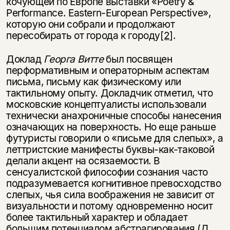
кочующей по Европе выставки «Poetry &
Performance. Eastern-European Perspective»,
которую они собрали и продолжают
пересобирать от города к городу
[2]
.
Доклад
Георга Витте
был посвящен
перформативным и операторным аспектам
письма, письму как физическому или
тактильному опыту. Докладчик отметил, что
московские концептуалисты использовали
технически анахроничные способы нанесения
означающих на поверхность. Но еще раньше
футуристы говорили о «письме для слепых», а
леттристские манифесты буквы-как-таковой
делали акцент на осязаемости. В
сенсуалистской философии сознания часто
подразумевается когнитивное превосходство
слепых, чья сила воображения не зависит от
визуальности и потому одновременно носит
более тактильный характер и обладает
большим потенциалом абстрагирования (Д.