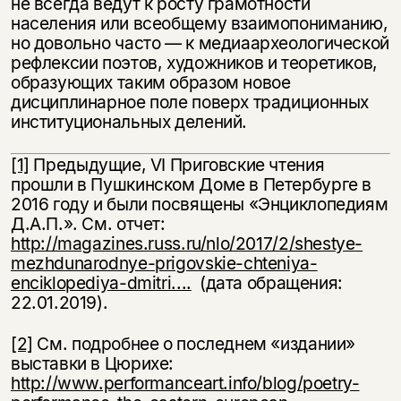
не всегда ведут к росту грамотности
населения или всеобщему взаимопониманию,
но довольно часто — к медиаархеологической
рефлексии поэтов, художников и теоретиков,
образующих таким образом новое
дисциплинарное поле поверх традиционных
институциональных делений.
[1]
Предыдущие, VI Приговские чтения
прошли в Пушкинском Доме в Петербурге в
2016 году и были посвящены «Энциклопедиям
Д.А.П.». См. отчет:
http://magazines.russ.ru/nlo/2017/2/shestye-
mezhdunarodnye-prigovskie-chteniya-
enciklopediya-dmitri....
(дата обращения:
22.01.2019).
[2]
См. подробнее о последнем «издании»
выставки в Цюрихе:
http://www.performanceart.info/blog/poetry-