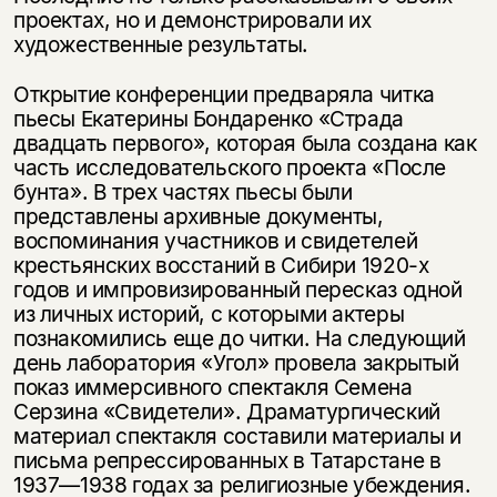
проектах, но и демонстрировали их
художественные результаты.
Открытие конференции предваряла читка
пьесы Екатерины Бондаренко «Страда
двадцать первого», которая была создана как
часть исследовательского проекта «После
бунта». В трех частях пьесы были
представлены архивные документы,
воспоминания участников и свидетелей
крестьянских восстаний в Сибири 1920-х
годов и импровизированный пересказ одной
из личных историй, с которыми актеры
познакомились еще до читки. На следующий
день лаборатория «Угол» провела закрытый
показ иммерсивного спектакля Семена
Серзина «Свидетели». Драматургический
материал спектакля составили материалы и
письма репрессированных в Татарстане в
1937—1938 годах за религиозные убеждения.