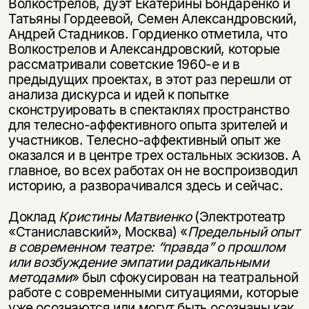
Волкострелов, дуэт Екатерины Бондаренко и
Татьяны Гордеевой, Семен Александровский,
Андрей Стадников. Гордиенко отметила, что
Волкострелов и Александровский, которые
рассматривали советские 1960-е и в
предыдущих проектах, в этот раз перешли от
анализа дискурса и идей к попытке
сконструировать в спектаклях пространство
для телесно-аффективного опыта зрителей и
участников. Телесно-аффективный опыт же
оказался и в центре трех остальных эскизов. А
главное, во всех работах он не воспроизводил
историю, а разворачивался здесь и сейчас.
Доклад
Кристины Матвиенко
(Электротеатр
«Станиславский», Москва) «
Предельный опыт
в современном театре: “правда” о прошлом
или возбуждение эмпатии радикальными
методами
» был сфокусирован на театральной
работе с современными ситуациями, которые
уже осознаются или могут быть осознаны как