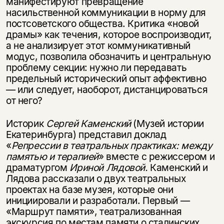
манифестируют превращение
насильственной коммуникации в норму для
постсоветского общества. Критика «новой
драмы» как течения, которое воспроизводит,
а не анализирует этот коммуникативный
модус, позволила обозначить и центральную
проблему секции: нужно ли передавать
предельный исторический опыт аффективно
— или следует, наоборот, дистанцироваться
от него?
Историк
Сергей Каменский
(Музей истории
Этой книги временно
Екатеринбурга) представил доклад
нет в продаже.
Подписка на рассылку
«
Репрессии в театральных практиках: между
памятью и терапией
» вместе с режиссером и
Вы можете подписаться на
Раз в неделю мы отправляем рассылку
драматургом
Ириной Лядовой.
Каменский и
уведомления, и при поступлении книги
о книгах и событиях «НЛО».
Лядова рассказали о двух театральных
на склад получить письмо на указанный
проектах на базе музея, которые они
За подписку дарим промокод на
электронный адрес.
Эта книга
инициировали и разработали. Первый —
скидку 15%
«Маршрут памяти», театрализованная
не предназначена для
экскурсия по местам памяти о сталинских