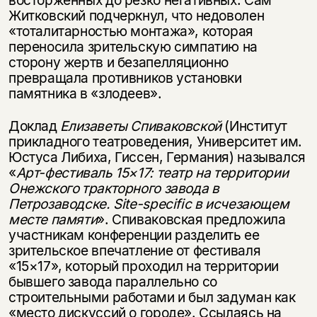
восторженных до резко негативных. Сам
Житковский подчеркнул, что недоволен
«тоталитарностью монтажа», которая
переносила зрительскую симпатию на
сторону жертв и безапелляционно
превращала противников установки
памятника в «злодеев».
Доклад
Елизаветы Спиваковской
(Институт
прикладного театроведения, Университет им.
Юстуса Либиха, Гиссен, Германия) назывался
«
Арт-фестиваль 15×17: театр на территории
Онежского тракторного завода в
Петрозаводске.
Site
-
specific
в исчезающем
месте памяти
». Спиваковская предложила
участникам конференции разделить ее
зрительское впечатление от фестиваля
«15×17», который проходил на территории
бывшего завода параллельно со
строительными работами и был задуман как
«место дискуссий о городе». Ссылаясь на