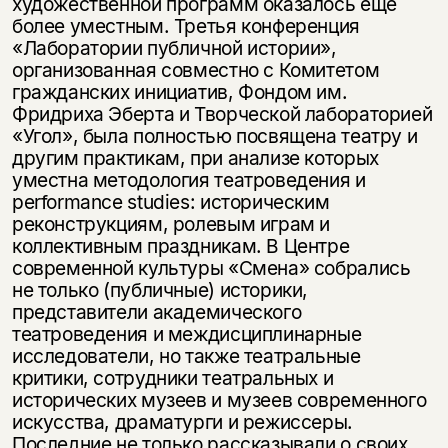
художественной программ оказалось еще
более уместным. Третья конференция
«Лаборатории публичной истории»,
организованная совместно с Комитетом
гражданских инициатив, Фондом им.
Фридриха Эберта и Творческой лабораторией
«Угол», была полностью посвящена театру и
другим практикам, при анализе которых
уместна методология театроведения и
performance studies: историческим
реконструкциям, ролевым играм и
коллективным праздникам. В Центре
современной культуры «Смена» собрались
не только (публичные) историки,
представители академического
театроведения и междисциплинарные
исследователи, но также театральные
критики, сотрудники театральных и
исторических музеев и музеев современного
искусства, драматурги и режиссеры.
Последние не только рассказывали о своих