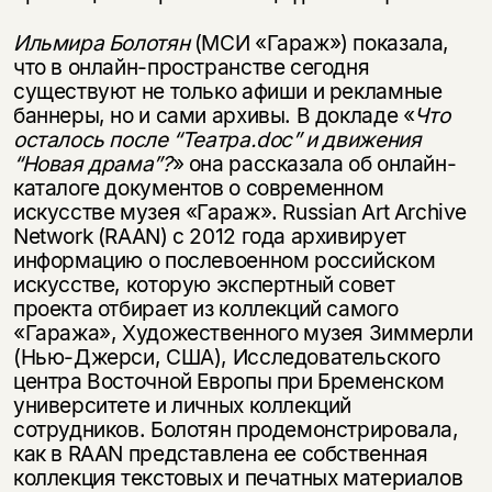
Ильмира Болотян
(МСИ «Гараж») показала,
что в онлайн-пространстве сегодня
существуют не только афиши и рекламные
баннеры, но и сами архивы. В докладе «
Что
осталось после “Театра.
doc” и движения
“Новая драма”?
» она рассказала об онлайн-
каталоге документов о современном
искусстве музея «Гараж». Russian Art Archive
Network (RAAN) с 2012 года архивирует
информацию о послевоенном российском
искусстве, которую экспертный совет
проекта отбирает из коллекций самого
«Гаража», Художественного музея Зиммерли
(Нью-Джерси, США), Исследовательского
центра Восточной Европы при Бременском
университете и личных коллекций
сотрудников. Болотян продемонстрировала,
как в RAAN представлена ее собственная
коллекция текстовых и печатных материалов