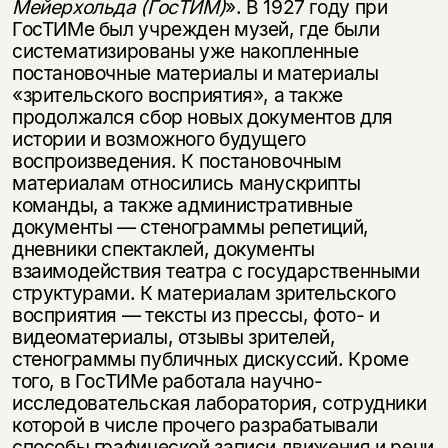
Мейерхольда (ГосТИМ)
». В 1927 году при
ГосТИМе был учрежден музей, где были
систематизированы уже накопленные
постановочные материалы и материалы
«зрительского восприятия», а также
продолжался сбор новых документов для
истории и возможного будущего
воспроизведения. К постановочным
материалам относились манускрипты
команды, а также административные
документы — стенограммы репетиций,
дневники спектаклей, документы
взаимодействия театра с государственными
структурами. К материалам зрительского
восприятия — тексты из прессы, фото- и
видеоматериалы, отзывы зрителей,
стенограммы публичных дискуссий. Кроме
того, в ГосТИМе работала научно-
исследовательская лаборатория, сотрудники
которой в числе прочего разрабатывали
способы графической записи движения и речи