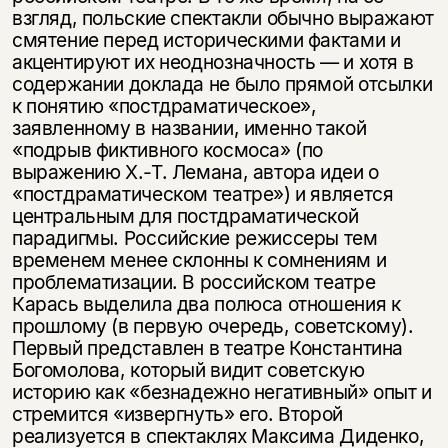
взгляд, польские спектакли обычно выражают
смятение перед историческими фактами и
акцентируют их неоднозначность — и хотя в
содержании доклада не было прямой отсылки
к понятию «постдраматическое»,
заявленному в названии, именно такой
«подрыв фиктивного космоса» (по
выражению Х.-Т. Лемана, автора идеи о
«постдраматическом театре») и является
центральным для постдраматической
парадигмы. Российские режиссеры тем
временем менее склонны к сомнениям и
проблематизации. В российском театре
Карась выделила два полюса отношения к
прошлому (в первую очередь, советскому).
Первый представлен в театре Константина
Богомолова, который видит советскую
историю как «безнадежно негативный» опыт и
стремится «извергнуть» его. Второй
реализуется в спектаклях Максима Диденко,