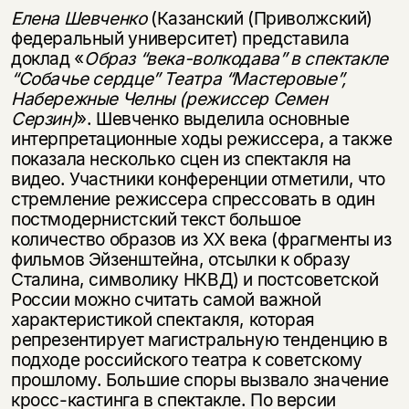
Елена Шевченко
(Казанский (Приволжский)
федеральный университет) представила
доклад «
Образ “века-волкодава” в спектакле
“Собачье сердце” Театра “Мастеровые”,
Набережные Челны (режиссер Семен
Серзин)
». Шевченко выделила основные
интерпретационные ходы режиссера, а также
показала несколько сцен из спектакля на
видео. Участники конференции отметили, что
стремление режиссера спрессовать в один
постмодернистский текст большое
количество образов из XX века (фрагменты из
фильмов Эйзенштейна, отсылки к образу
Сталина, символику НКВД) и постсоветской
России можно считать самой важной
характеристикой спектакля, которая
репрезентирует магистральную тенденцию в
подходе российского театра к советскому
прошлому. Большие споры вызвало значение
кросс-кастинга в спектакле. По версии