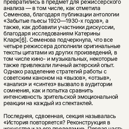
превратились в предмет для режиссерского
анализа — в том числе, как отметила
Семенова, благодаря публикации антологии
«Забытые пьесы 1920—1930-х годов», а
также, как добавили участники дискуссии,
благодаря исследованиям Катерины
Кларк
[6]
. Семенова подчеркнула, что все
четыре режиссера дополнили оригинальные
тексты цитатами из других произведений, в
том числе кино- и музыкальных, некоторые
также привлекали личный актерский опыт.
Однако разделение стратегий работы с
советским каноном на «вызов», «отзыв»,
«анализ» и «синтез» вызвало в аудитории
сомнения, как и попытка сравнить
интенсивность зрительской эмоциональной
реакции на каждый из спектаклей.
Последняя, сдвоенная, секция называлась
«История повторяется? Реконструкция в
искусстве и за его пределами». Первая часть