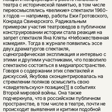
театра с исторической памятью, в том числе
переосмыслялись «великие» спектакли 1960-
х годов — например, работы Ежи Гротовского,
Конрада Свинарского. Радикальным
примером участия театроведов в публичном
конструировании истории стала реакция на
запрет спектакля Яна Кляты «Небожественная
комедия». Тогда в журнале появились эссе
двух драматургов спектакля,
сценографическая экспликация и интервью с
этими и другими участниками, что позволило
спектаклю состояться в медиапространстве.
Говоря о содержании этих спектаклей и
дискуссий, Якубова сконцентрировалась на
стремлении поляков осмыслить свою
«свидетельскую» позицию
[1]
в событиях
Второй мировой войны. Она также
подчеркнула, что в российском публичном
пространстве, в том числе в театре, почти не
происходит выявления и критики подобной