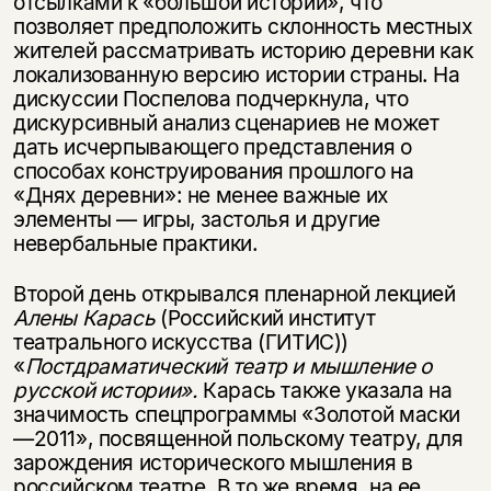
отсылками к «большой истории», что
позволяет предположить склонность местных
жителей рассматривать историю деревни как
локализованную версию истории страны. На
дискуссии Поспелова подчеркнула, что
дискурсивный анализ сценариев не может
дать исчерпывающего представления о
способах конструирования прошлого на
«Днях деревни»: не менее важные их
элементы — игры, застолья и другие
невербальные практики.
Второй день открывался пленарной лекцией
Алены Карась
(Российский институт
театрального искусства (ГИТИС))
«
Постдраматический театр и мышление о
русской истории».
Карась также указала на
значимость спецпрограммы «Золотой маски
—2011», посвященной польскому театру, для
зарождения исторического мышления в
российском театре. В то же время, на ее