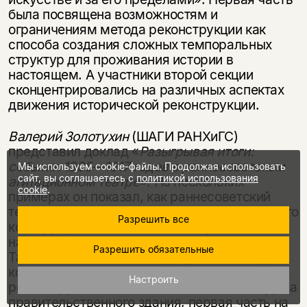
была посвящена возможностям и
ограничениям метода реконструкции как
способа создания сложных темпоральных
структур для проживания истории в
настоящем. А участники второй секции
сконцентрировались на различных аспектах
движения исторической реконструкции.
Валерий Золотухин
(ШАГИ РАНХиГС)
представил доклад «
Разыгрывая итоги:
события 1905—1917 годов в раннесоветском
Мы используем cookie-файлы. Продолжая использовать
сайт, вы соглашаетесь с
политикой использования
агитационном театре
». На нескольких
cookie
.
примерах он показал, как раннесоветский
театр становился пространством совместного
Разрешить все
конструирования связного исторического
нарратива и новых эмоциональных матриц.
Разрешить обязательные
Так, во «Взятии Зимнего дворца» 1920 года,
который принято рассматривать как
Настроить
реконструкцию (re-enactment) самого штурма
правительственного здания, первая часть на