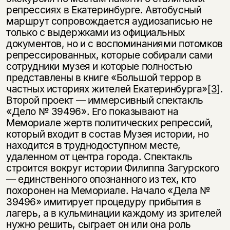
несовершеннолетних
репрессиях в Екатеринбурге. Автобусный
маршрут сопровождается аудиозаписью не
Скажите, пожалуйста,
только с выдержками из официальных
Я соглашаюсь с
Политикой конфиденциальности
вам уже исполнилось 18 лет?
Я соглашаюсь с
Политикой конфиденциальности
документов, но и с воспоминаниями потомков
репрессированных, которые собирали сами
сотрудники музея и которые полностью
подписаться
да
подписаться
представлены в книге «Большой террор в
частных историях жителей Екатеринбурга»
[3]
.
нет, вернуться назад
Второй проект — иммерсивный спектакль
«Дело № 39496». Его показывают на
Мемориале жертв политических репрессий,
который входит в состав Музея истории, но
находится в труднодоступном месте,
удаленном от центра города. Спектакль
строится вокруг истории Филиппа Загурского
— единственного опознанного из тех, кто
похоронен на Мемориале. Начало «Дела №
39496» имитирует процедуру прибытия в
лагерь, а в кульминации каждому из зрителей
нужно решить, сыграет он или она роль