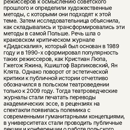
режиссеров к осмыслению советского
прошлого и определили художественные
методы, с которыми они подходят к этой
теме. Затем исследовательница объяснила,
как складывались и трансформировались эти
методы в самой Польше. Речь шла о
краковском критическом журнале
«Дидаскалия», который был основан в 1989
году и в 1990-х сформировал популярность
таких режиссеров, как Кристиан Люпа,
Гжегож Яжина, Кшиштоф Варликовский, Ян
Клята. Однако поворот от эстетической
критики к публичной истории отчетливо
обозначился в польском театроведении
только к 2009 году. Тогда театроведческие
журналы стали печатать переводы
академических эссе, в рецензиях на
спектакли появилась полемика с
современными гуманитарными концепциями,
в университетах стали проводить публичные
лекции и конференции о работе польского