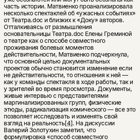
часть истории. Матвиенко проанализировала
несколько спектаклей об «ужасных событиях»
от Театра.doc и близких к «Доку» авторов.
Отталкиваясь от размышления
основательницы Театра.doc Елены Греминой
о театре как о способе совместного
проживания болевых моментов
действительности, Матвиенко подчеркнула,
что основной целью документальных
проектов обычно становится изменение если
не действительности, то отношения к ней —
как у команды спектакля в ходе работы, так и
у зрителей во время просмотра. Документы,
живые интервью с представителями
маргинализированных групп, физические
этюды, радикализация комического — все это
позволяет исследовать и изменять свой
взгляд на реальность
[4]
. На дискуссии
Валерий Золотухин заметил, что
формулировка «способ совместного