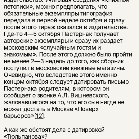
несовершеннолетних
летописи», можно предполагать, что
обязательные экземпляры типография
Скажите, пожалуйста,
передала в первой неделе октября и сразу
Я соглашаюсь с
Политикой конфиденциальности
вам уже исполнилось 18 лет?
Я соглашаюсь с
Политикой конфиденциальности
после этого тираж оказался в издательстве.
Где-то 4—5 октября Пастернак получает
авторские экземпляры и сразу их раздает
подписаться
да
подписаться
московским «случайным гостям и
знакомым». После этого должно было пройти
нет, вернуться назад
не менее 2—3 недель до того, как сборник
поступил в московские книжные магазины.
Очевидно, что вследствие этого именно
концом октября следует датировать письмо
Пастернака родителям, в котором он
сообщает о звонке А.Л. Вишневского,
жаловавшегося на то, что его сын нигде не
может достать в Москве «Поверх
барьеров»
[12]
.
А как же обстоят дела с датировкой
«Тюльпанова»?