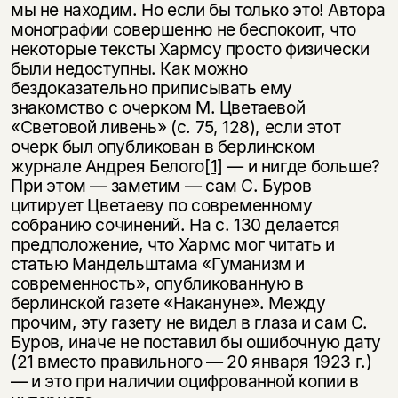
мы не находим. Но если бы только это! Автора
монографии совершенно не беспокоит, что
некоторые тексты Хармсу просто физически
были недоступны. Как можно
бездоказательно приписывать ему
знакомство с очерком М. Цветаевой
«Световой ливень» (с. 75, 128), если этот
очерк был опубликован в берлинском
журнале Андрея Белого
[1]
— и нигде больше?
При этом — заметим — сам С. Буров
цитирует Цветаеву по современному
собранию сочинений. На с. 130 делается
предположение, что Хармс мог читать и
статью Мандельштама «Гуманизм и
современность», опубликованную в
берлинской газете «Накануне». Между
прочим, эту газету не видел в глаза и сам С.
Буров, иначе не поставил бы ошибочную дату
(21 вместо правильного — 20 января 1923 г.)
— и это при наличии оцифрованной копии в