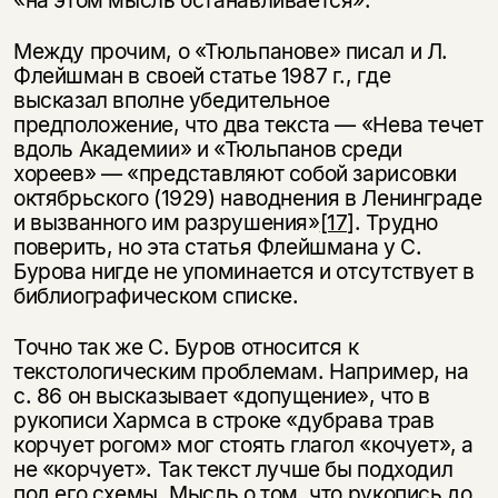
Между прочим, о «Тюльпанове» писал и Л.
Флейшман в своей статье 1987 г., где
высказал вполне убедительное
предположение, что два текста — «Нева течет
вдоль Академии» и «Тюльпанов среди
хореев» — «представляют собой зарисовки
октябрьского (1929) наводнения в Ленинграде
и вызванного им разрушения»
[17]
. Трудно
поверить, но эта статья Флейшмана у С.
Бурова нигде не упоминается и отсутствует в
библиографическом списке.
Точно так же С. Буров относится к
текстологическим проблемам. Например, на
с. 86 он высказывает «допущение», что в
рукописи Хармса в строке «дубрава трав
корчует рогом» мог стоять глагол «кочует», а
не «корчует». Так текст лучше бы подходил
под его схемы. Мысль о том, что рукопись до