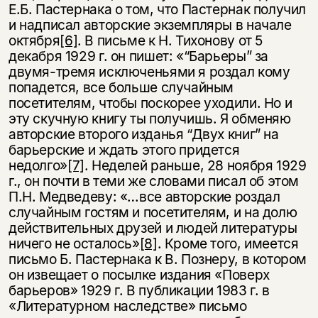
Е.Б. Пастернака о том, что Пастернак получил
и надписал авторские экземпляры в начале
октября
[6]
. В письме к Н. Тихонову от 5
декабря 1929 г. он пишет: «“Барьеры” за
двумя-тремя исключеньями я роздал кому
попадется, все больше случайным
посетителям, чтобы поскорее уходили. Но и
эту скучную книгу ты получишь. Я обменяю
авторские второго изданья “Двух книг” на
барьерские и ждать этого придется
недолго»
[7]
. Неделей раньше, 28 ноября 1929
г., он почти в теми же словами писал об этом
П.Н. Медведеву: «…все авторские роздал
случайным гостям и посетителям, и на долю
действительных друзей и людей литературы
ничего не осталось»
[8]
. Кроме того, имеется
письмо Б. Пастернака к В. Познеру, в котором
он извещает о посылке издания «Поверх
барьеров» 1929 г. В публикации 1983 г. в
«Литературном наследстве» письмо