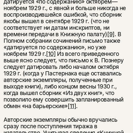
датируется «по содержанию» октябрем—
ноябрем 1929 г., с явной и больше никогда не
воспроизводившейся ошибкой, что сборник
якобы вышел в сентябре 1929 г. (что не
соответствует ни датам инскриптов, ни
времени передачи в Книжную палату)
[9]
. В
Полном собрании сочинений письмо также
«датируется по содержанию», но уже
ноябрем 1929 г.
[10]
Из всего приведенного
выше ясно следует, что письмо к В. Познеру
следует датировать либо началом октября
1929 г. (когда у Пастернака еще оставались
Этой книги временно
авторские экземпляры, полученные при
нет в продаже.
Подписка на рассылку
выходе книги), либо концом весны 1930 г.,
когда вышел сборник «Из двух книг», что
Вы можете подписаться на
Раз в неделю мы отправляем рассылку
позволило ему совершить запланированный
уведомления, и при поступлении книги
о книгах и событиях «НЛО».
обмен «на барьерские»
[11]
.
на склад получить письмо на указанный
За подписку дарим промокод на
электронный адрес.
Эта книга
скидку 15%
Авторские экземпляры обычно вручались
сразу после поступления тиража в
не предназначена для
издательство. Учитывая сведения «Книжной