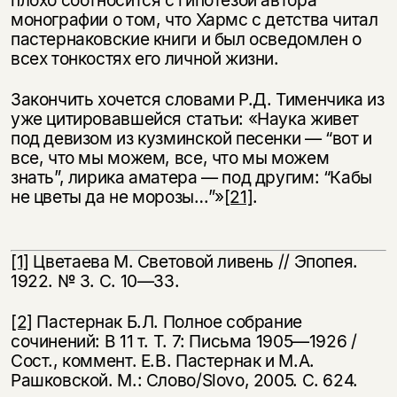
плохо соотносится с гипотезой автора
монографии о том, что Хармс с детства читал
пастернаковские книги и был осведомлен о
всех тонкостях его личной жизни.
Закончить хочется словами Р.Д. Тименчика из
уже цитировавшейся статьи: «Наука живет
под девизом из кузминской песенки — “вот и
все, что мы можем, все, что мы можем
знать”, лирика аматера — под другим: “Кабы
не цветы да не морозы…”»
[21]
.
[1]
Цветаева М. Световой ливень // Эпопея.
1922. № 3. С. 10—33.
[2]
Пастернак Б.Л. Полное собрание
сочинений: В 11 т. Т. 7: Письма 1905—1926 /
Сост., коммент. Е.В. Пастернак и М.А.
Рашковской. М.: Слово/Slovo, 2005. С. 624.