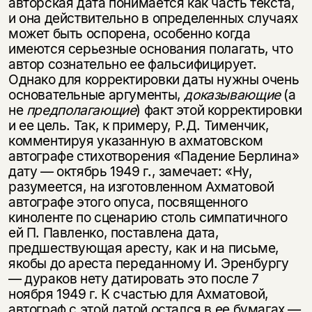
авторская дата понимается как часть текста,
и она действительно в определенных случаях
может быть оспорена, особенно когда
имеются серьезные основания полагать, что
автор сознательно ее фальсифицирует.
Однако для корректировки даты нужны очень
основательные аргументы,
доказывающие
(а
не
предполагающие
) факт этой корректировки
и ее цель. Так, к примеру, Р.Д. Тименчик,
комментируя указанную в ахматовском
автографе стихотворения «Падение Берлина»
дату — октябрь 1949 г., замечает: «Ну,
разумеется, на изготовленном Ахматовой
автографе этого опуса, посвященного
киноленте по сценарию столь симпатичного
ей П. Павленко, поставлена дата,
предшествующая аресту, как и на письме,
якобы до ареста переданному И. Эренбургу
— дураков нету датировать это после 7
ноября 1949 г. К счастью для Ахматовой,
автограф с этой датой остался в ее бумагах —