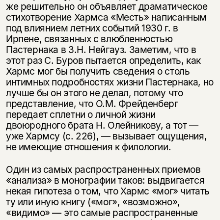
же решительно он объявляет драматическое
стихотворение Хармса «Месть» написанным
под влиянием летних событий 1930 г. в
Ирпене, связанных с влюбленностью
Пастернака в З.Н. Нейгауз. Заметим, что в
этот раз С. Буров пытается определить, как
Хармс мог бы получить сведения о столь
интимных подробностях жизни Пастернака, но
лучше бы он этого не делал, потому что
представление, что О.М. Фрейденберг
передает сплетни о личной жизни
двоюродного брата Н. Олейникову, а тот —
уже Хармсу (с. 226), — вызывает ощущения,
не имеющие отношения к филологии.
Один из самых распространенных приемов
«анализа» в монографии таков: выдвигается
некая гипотеза о том, что Хармс «мог» читать
ту или иную книгу («мог», «возможно»,
«видимо» — это самые распространенные