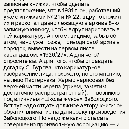
записные книжки, чтобы сделать
предположение, что в 1931 г. он, работавший
уже с книжками № 21 и № 22, вдруг отложил
их и раскопал давно лежащую в архиве 8-ю
записную книжку, чтобы вдруг нарисовать в
ней карикатуру. А потом, видимо, забыв об
этом, явно уже позже, приводя свой архив в
порядок, вывести на первом листе
карандашом: «1926/27». А для чего? —
спросите вы. А для того, чтобы оправдать
догадку С. Бурова, что карикатурное
изображение лица, похожего, по его мнению,
на лицо Пастернака, Хармс нарисовал без
верхней части черепа (прием, заметим,
достаточно распространенный), — возникло
под влиянием «Школы жуков» Заболоцкого.
Вот тут надо отдать должное автору книги: он
обратил внимание на датировку произведения
Заболоцкого. Но надо же как-то спасать
совершенно произвольную ассоциацию — и