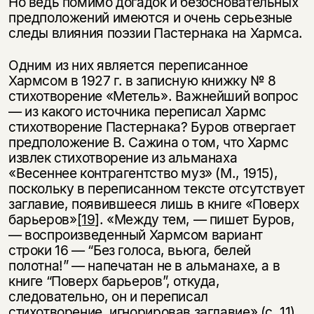
Но ведь помимо догадок и безосновательных
предположений имеются и очень серьезные
следы влияния поэзии Пастернака на Хармса.
Одним из них является переписанное
Хармсом в 1927 г. в записную книжку № 8
стихотворение «Метель». Важнейший вопрос
— из какого источника переписал Хармс
стихотворение Пастернака? Буров отвергает
предположение В. Сажина о том, что Хармс
извлек стихотворение из альманаха
«Весеннее контрагентство муз» (М., 1915),
поскольку в переписанном тексте отсутствует
заглавие, появившееся лишь в книге «Поверх
барьеров»
[19]
. «Между тем, — пишет Буров,
— воспроизведенный Хармсом вариант
строки 16 — “Без голоса, вьюга, белей
полотна!” — напечатан не в альманахе, а в
книге “Поверх барьеров”, откуда,
следовательно, он и переписал
стихотворение, игнорировав заглавие» (с. 11).