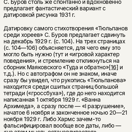
С. Буров столь же спонтанно и вдохновенно
предлагает фантастический вариант с
датировкой рисунка 1931 г.
Датировку самого стихотворения «Тюльпанов
среди хореев» С. Буров предлагает сдвинуть
на декабрь 1929 г. (с. 104). На трех страницах
(с. 104—106) объясняется, для чего ему это
могло быть нужно (тут и «игровой характер
поведения», и стремление откликнуться на
сборник Маяковского «Туда и обратно»
[16]
и
т.д.). Но с автографом он не знаком, иначе
сразу бы увидел, что рукопись «Тюльпанова»
находится среди сшитых страниц большой
тетради («гроссбуха»), где до него находится
написанная 1 октября 1929 г. «Ванна
Архимеда», а сразу после — «I разрушение»,
начатое 6 ноября и законченное ночью 20—21
ноября 1929 г. Либо Хармс зачем-то
фальсифицировал вообще все даты, либо —
«на этом мысль останавливается».