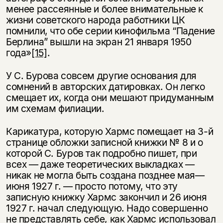
менее рассеянные и более внимательные к
жизни советского народа работники ЦК
помнили, что обе серии кинофильма “Падение
Берлина” вышли на экран 21 января 1950
года»
[15]
.
У С. Бурова совсем другие основания для
сомнений в авторских датировках. Он легко
смещает их, когда они мешают придуманным
им схемам филиации.
Карикатура, которую Хармс помещает на 3-й
странице обложки записной книжки № 8 и о
которой С. Буров так подробно пишет, при
всех — даже теоретических выкладках —
никак не могла быть создана позднее мая—
июня 1927 г. — просто потому, что эту
записную книжку Хармс закончил и 26 июня
1927 г. начал следующую. Надо совершенно
не представлять себе, как Хармс использовал