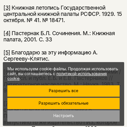
[3]
Книжная летопись Государственной
центральной книжной палаты РСФСР. 1929. 15
ок­тября. № 41. № 18471.
[4]
Пастернак Б.Л. Сочинения. М.: Книжная
палата, 2001. С. 33
[5]
Благодарю за эту информацию А.
Сергееву-Клятис.
Мы используем cookie-файлы. Продолжая использовать
[6]
Пастернак Б. Из переписки с писателями /
сайт, вы соглашаетесь с
политикой использования
Предисл. и публ. Е.Б. и Е.В. Пастернаков //
cookie
.
Литературное наследство. М.: Наука, 1983. Т.
93. С. 727.
Разрешить все
[7]
Там же. С. 680—681. Речь идет о втором,
Разрешить обязательные
стереотипном издании сборника Б.
Пастернака «Из двух книг», которое в 1930 г.
Настроить
выпустило то же издательство ГИЗ, которое