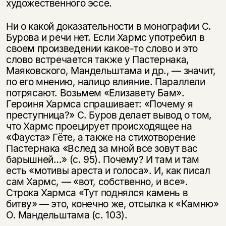
художественного эссе.
Ни о какой доказательности в монографии С.
Бурова и речи нет. Если Хармс употребил в
своем произведении какое-то слово и это
слово встречается также у Пастернака,
Маяковского, Мандельштама и др., — значит,
по его мнению, налицо влияние. Параллели
потрясают. Возьмем «Елизавету Бам».
Героиня Хармса спрашивает: «Почему я
преступница?» С. Буров делает вывод о том,
что Хармс проецирует происходящее на
«Фауста» Гёте, а также на стихотворение
Пастернака «Вслед за мной все зовут вас
барышней…» (с. 95). Почему? И там и там
есть «мотивы ареста и голоса». И, как писал
сам Хармс, — «вот, собственно, и все».
Строка Хармса «Тут поднялся камень в
битву» — это, конечно же, отсылка к «Камню»
О. Мандельштама (с. 103).