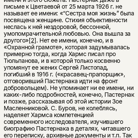
письме к Цветаевой от 25 марта 1926 г. не
называет ее имени: «“Сестра моя жизнь” была
посвящена женщине. Стихия объективности
неслась к ней нездоровой, бессонной,
умопомрачительной любовью. Она вышла за
другого»
[2]
. Нет ее имени, конечно, и в
«Охранной грамоте», которая задумывалась
примерно тогда, когда Хармс писал про
Тюльпанова, и в которой только косвенно
упомянут ее жених Сергей Листопад,
погибший в 1916 г. («красавец-прапорщик»,
отговоривший Пастернака идти на фронт
добровольцем). Не упоминает ни ее имени, ни
каких-либо подробностей, конечно, Пастернак
и позже, рассказывая об этой истории Зое
Масленниковой. С. Буров, не колеблясь,
наделяет Хармса компетенцией
современного исследователя, изучившего
биографию Пастернака в деталях, читавшего
его переписку, архивные документы и т.п. Так