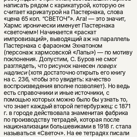
написать рядом с карикатурой, которую он
считает карикатурой на Пастернака, слова
«цена 65 коп. “СВЕТОЧ”». Ага! — это значит,
Хармс иронически именует Пастернака
«светочем»! Начинается «раскат
импровизаций», выводящий аж на параллель
Пастернака с фараоном Эхнатоном
(персонаж хармсовской «Лапы») — по мотиву
поклонения. Допустим, С. Буров не смог
разглядеть, что рисунок нанесен
поверх
надписи
(хотя достаточно открыть его книгу
на с. 236, чтобы это увидеть: качество
воспроизведения вполне позволяет). Но ведь
есть справочники и иные источники, с
помощью которых можно было бы узнать то,
что знает каждый второй петербуржец: с 1871
г. в городе действовала знаменитая фабрика
по производству тетрадей, которая после
национализации большевиками в 1918 г. стала
называться «Светоч». На ее тетрадях писали