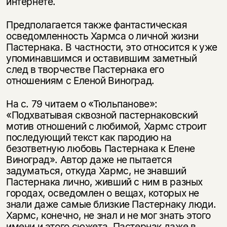
интернете.
Предполагается также фантастическая
осведомленность Хармса о личной жизни
Пастернака. В частности, это относится к уже
упоминавшимся и оставившим заметный
след в творчестве Пастернака его
отношениям с Еленой Виноград.
На с. 79 читаем о «Тюльпанове»:
«Подхватывая сквозной пастернаковский
мотив отношений с любимой, Хармс строит
последующий текст как пародию на
безответную любовь Пастернака к Елене
Виноград». Автор даже не пытается
задуматься, откуда Хармс, не знавший
Пастернака лично, живший с ним в разных
городах, осведомлен о вещах, которых не
знали даже самые близкие Пастернаку люди.
Хармс, конечно, не знал и не мог знать этого
имени и этого сюжета. Пастернак даже в