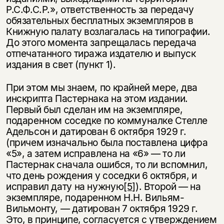
Р.С.Ф.С.Р.», ответственность за передачу
обязательных бесплатных экземпляров в
Книжную палату возлагалась на типографии.
До этого момента запрещалась передача
отпечатанного тиража издателю и выпуск
издания в свет (пункт 1).
При этом мы знаем, по крайней мере, два
инскрипта Пастернака на этом издании.
Первый был сделан им на экземпляре,
подаренном соседке по коммуналке Стелле
Адельсон и датирован 6 октября 1929 г.
(причем изначально была поставлена цифра
«5», а затем исправлена на «6» — то ли
Пастернак сначала ошибся, то ли вспомнил,
что день рождения у соседки 6 октября, и
исправил дату на нужную
[5]
). Второй — на
экземпляре, подаренном Н.Н. Вильям-
Вильмонту, — датирован 7 октября 1929 г.
Это, в принципе, согласуется с утверждением