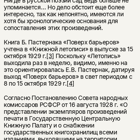
Нигде в русской поэзии сад ведь больше не
упоминается… Но дело обстоит еще более
интересно, так как непонятно, имеются ли
хотя бы хронологические основания для
сопоставления этих произведений.
Книга Б. Пастернака «Поверх барьеров»
учтена в «Книжной летописи» в выпуске за 15
октября 1929 г.
[3]
Поскольку «Летопись»
выходила раз в неделю, видимо, именно на
это ориентировалась Е.В. Пастернак, датируя
выход «Поверх барьеров» в свет периодом с
8 по 15 октября 1929 г.
[4]
Согласно Постановлению Совета народных
комиссаров РСФСР от 16 августа 1928 г. «О
представлении экземпляров произведений
печати в Государственную Центральную
Книжную Палату и о снабжении
государственных книгохранилищ всеми
изданиями, выходящими на территории