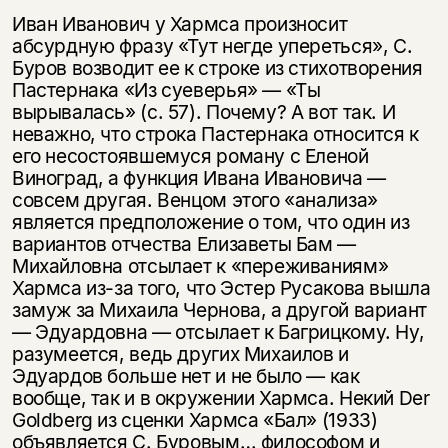
Иван Иванович у Хармса произносит
абсурдную фразу «Тут негде упереться», С.
Буров возводит ее к строке из стихотворения
Пастернака «Из суеверья» — «Ты
вырывалась» (с. 57). Почему? А вот так. И
неважно, что строка Пастернака относится к
его несостоявшемуся роману с Еленой
Виноград, а функция Ивана Ивановича —
совсем другая. Венцом этого «анализа»
является предположение о том, что один из
вариантов отчества Елизаветы Бам —
Михайловна отсылает к «переживаниям»
Хармса из-за того, что Эстер Русакова вышла
замуж за Михаила Чернова, а другой вариант
— Эдуардовна — отсылает к Багрицкому. Ну,
разумеется, ведь других Михаилов и
Эдуардов больше нет и не было — как
вообще, так и в окружении Хармса. Некий Der
Goldberg из сценки Хармса «Бал» (1933)
объявляется С. Буровым… философом и