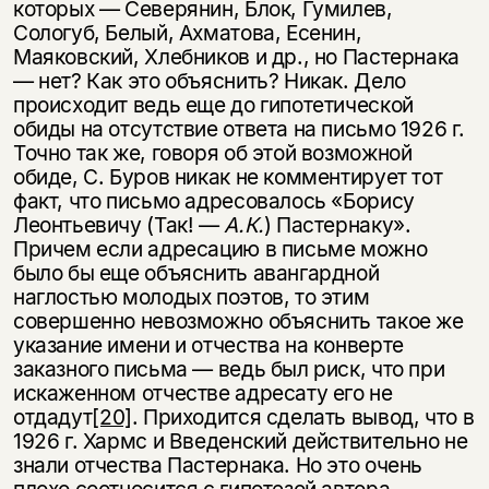
которых — Северянин, Блок, Гумилев,
Сологуб, Белый, Ахматова, Есенин,
Маяковский, Хлебников и др., но Пастернака
— нет? Как это объяснить? Никак. Дело
происходит ведь еще до гипотетической
обиды на отсутствие ответа на письмо 1926 г.
Точно так же, говоря об этой возможной
обиде, С. Буров никак не комментирует тот
факт, что письмо адресовалось «Борису
Леонтьевичу (Так! —
А.К.
) Пастернаку».
Причем если адресацию в письме можно
было бы еще объяснить авангардной
наглостью молодых поэтов, то этим
совершенно невозможно объяснить такое же
указание имени и отчества на конверте
заказного письма — ведь был риск, что при
искаженном отчестве адресату его не
отдадут
[20]
. Приходится сделать вывод, что в
1926 г. Хармс и Введенский действительно не
знали отчества Пастернака. Но это очень