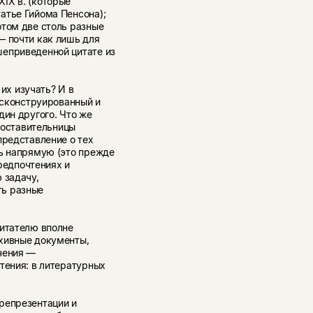
IX в. (которые
атье Гийома Пенсона);
отом две столь разные
— почти как лишь для
шеприведенной цитате из
 их изучать? И в
с сконструированный и
дин другого. Что же
 составительницы
представление о тех
сь напрямую (это прежде
предпочтениях и
 задачу,
ть разные
читателю вполне
рхивные документы,
чения —
тения: в литературных
репрезентации и