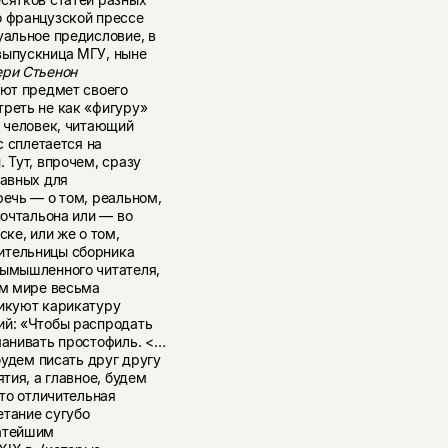
о французской прессе
уальное предисловие, в
выпускница МГУ, ныне
ери Стьенон
яют предмет своего
треть не как «фигуру»
х человек, читающий
с сплетается на
 Тут, впрочем, сразу
лавных для
речь — о том, реальном,
почтальона или — во
ске, или же о том,
ительницы сборника
вымышленного читателя,
ом мире весьма
ликуют карикатуру
ий: «Чтобы распродать
манивать простофиль. <…
будем писать друг другу
тия, а главное, будем
что отличительная
етание сугубо
гатейшим