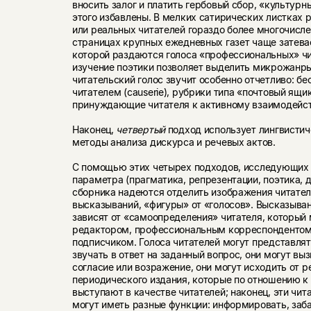
вносить залог и платить гербовый сбор, «культурн
этого избавлены. В мелких сатирических листках
или реальных читателей гораздо более многочислен
страницах крупных ежедневных газет чаще затева
которой раздаются голоса «профессиональных» чи
изучение поэтики позволяет выделить микрожанры
читательский голос звучит особенно отчетливо: бе
читателем (causerie), рубрики типа «почтовый ящик
принуждающие читателя к активному взаимодейст
Наконец,
четвертый
подход использует лингвистич
методы анализа дискурса и речевых актов.
С помощью этих четырех подходов, исследующих
параметра (прагматика, репрезентации, поэтика, 
сборника надеются отделить изображения читателе
высказываний, «фигуры» от «голосов». Высказыва
зависят от «самоопределения» читателя, который
редактором, профессиональным корреспондентом
подписчиком. Голоса читателей могут представля
звучать в ответ на заданный вопрос, они могут выз
согласие или возражение, они могут исходить от р
периодического издания, которые по отношению к
выступают в качестве читателей; наконец, эти чи
могут иметь разные функции: информировать, заб