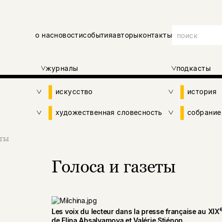
о нас
новости
события
авторы
контакты
журналы
подкасты
искусство
история
художественная словесность
собрание
еты
Голоса и газеты
Les voix du lecteur dans la presse française au XIX
de Elina Absalyamova et Valérie Stiénon.