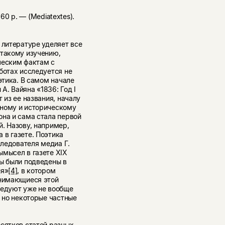
360 p. — (Mediatextes).
 литературе уделяет все
 такому изучению,
ческим фактам с
ботах исследуется не
этика. В самом начале
А. Вайяна «1836: Год I
т из ее названия, началу
рному и историческому
она и сама стала первой
. Назову, например,
 в газете. Поэтика
следователя медиа Г.
ымысел в газете XIX
сы были подведены в
ия»
[4]
, в котором
анимающиеся этой
ледуют уже не вообще
, но некоторые частные
сятков статей разных