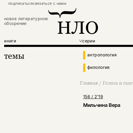
подписаться
связаться с нами
новое литературное
обозрение
книги
серии
темы
антропология
филология
Главная
/
Голоса и газ
156 / 2’19
Мильчина Вера