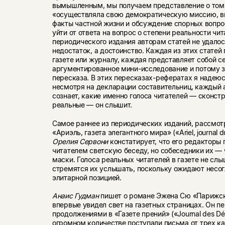
вымышленным, мы получаем представление о том,
«осуществляла свою демократическую миссию, в
факты частной жизни и обсуждение спорных вопрос
уйти от ответа на вопрос о степени реальности чит
периодического издания авторам статей не удалос
недостаток, а достоинство. Каждая из этих стате
газете или журналу, каждая представляет собой с
аргументированное мини-исследование и потому 
пересказа. В этих пересказах-рефератах я надеюсь
несмотря на декларации составительниц, каждый 
сознает, какие именно голоса читателей — сконст
реальные — он слышит.
Самое раннее из периодических изданий, рассмот
«Ариэль, газета элегантного мира» («Ariel, journal d
Орелия Сервони
констатирует, что его редакторы 
читателем светскую беседу, но собеседники их — 
маски. Голоса реальных читателей в газете не слы
стремятся их услышать, поскольку ожидают несог
элитарной позицией.
Анаис Гудман
пишет о романе Эжена Сю «Парижск
впервые увидел свет на газетных страницах. Он пе
продолжениями в «Газете прений» («Journal des Déb
огромном количестве поступали письма от трех ка