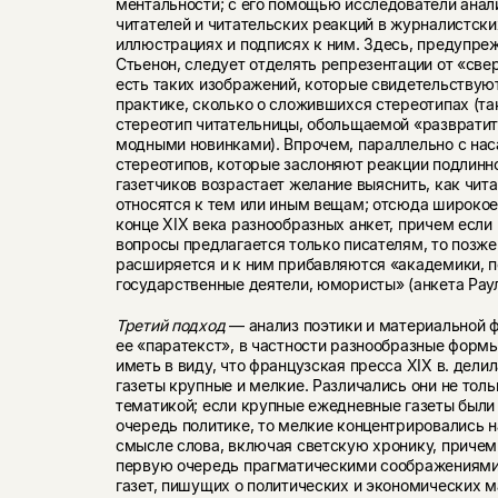
ментальности; с его помощью исследователи ана
читателей и читательских реакций в журналистски
иллюстрациях и подписях к ним. Здесь, предупр
Стьенон, следует отделять репрезентации от «све
есть таких изображений, которые свидетельствуют
практике, сколько о сложившихся стереотипах (та
стереотип читательницы, обольщаемой «разврати
модными новинками). Впрочем, параллельно с на
стереотипов, которые заслоняют реакции подлинно
газетчиков возрастает желание выяснить, как чит
относятся к тем или иным вещам; отсюда широкое
конце XIX века разнообразных анкет, причем если 
вопросы предлагается только писателям, то позж
расширяется и к ним прибавляются «академики, п
государственные деятели, юмористы» (анкета Раул
Третий подход
— анализ поэтики и материальной 
ее «паратекст», в частности разнообразные форм
иметь в виду, что французская пресса XIX в. делил
газеты крупные и мелкие. Различались они не толь
тематикой; если крупные ежедневные газеты был
очередь политике, то мелкие концентрировались 
смысле слова, включая светскую хронику, причем
первую очередь прагматическими соображениями: 
газет, пишущих о политических и экономических м