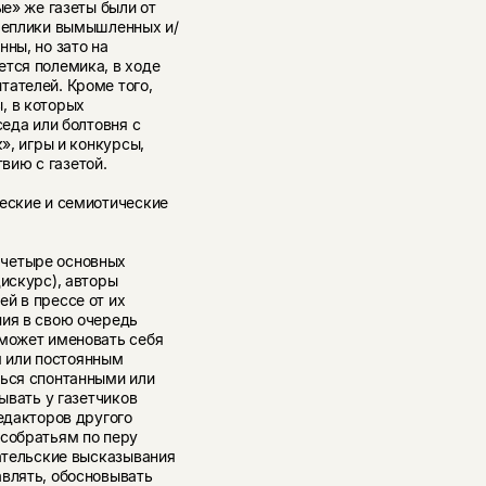
ые» же газеты были от
 реплики вымышленных и/
ны, но зато на
ется полемика, в ходе
тателей. Кроме того,
, в которых
седа или болтовня с
», игры и конкурсы,
вию с газетой.
еские и семиотические
 четыре основных
дискурс), авторы
й в прессе от их
ния в свою очередь
 может именовать себя
 или постоянным
ться спонтанными или
ывать у газетчиков
едакторов другого
 собратьям по перу
тательские высказывания
авлять, обосновывать