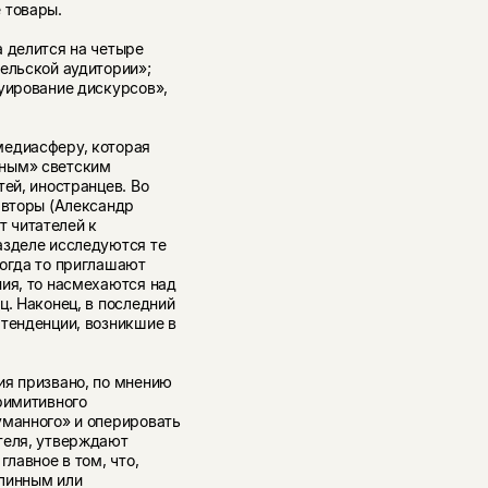
 товары.
а делится на четыре
ельской аудитории»;
руирование дискурсов»,
медиасферу, которая
тным» светским
тей, иностранцев. Во
авторы (Александр
 читателей к
азделе исследуются те
когда то приглашают
ния, то насмехаются над
ц. Наконец, в последний
 тенденции, возникшие в
ия призвано, по мнению
римитивного
уманного» и оперировать
теля, утверждают
главное в том, что,
длинным или