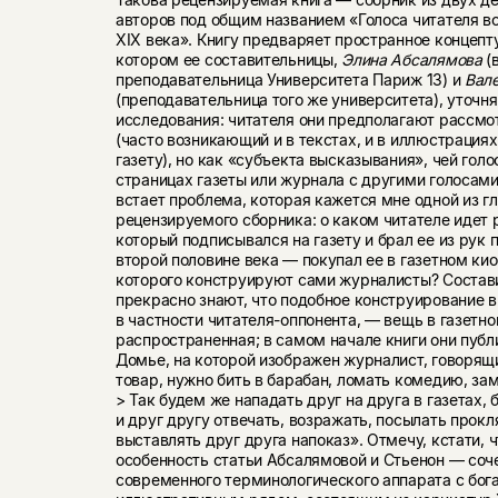
авторов под общим названием «Голоса читателя в
XIX века». Книгу предваряет пространное концепт
котором ее составительницы,
Элина Абсалямова
(
преподавательница Университета Париж 13) и
Вал
(преподавательница того же университета), уточн
исследования: читателя они предполагают рассмо
(часто возникающий и в текстах, и в иллюстрация
газету), но как «субъекта высказывания», чей голо
страницах газеты или журнала с другими голосами.
встает проблема, которая кажется мне одной из г
рецензируемого сборника: о каком читателе идет 
который подписывался на газету и брал ее из рук 
второй половине века — покупал ее в газетном кио
которого конструируют сами журналисты? Состав
прекрасно знают, что подобное конструирование 
в частности читателя-оппонента, — вещь в газетн
распространенная; в самом начале книги они пуб
Домье, на которой изображен журналист, говорящ
товар, нужно бить в барабан, ломать комедию, за
> Так будем же нападать друг на друга в газетах, 
и друг другу отвечать, возражать, посылать прокля
выставлять друг друга напоказ». Отмечу, кстати, 
особенность статьи Абсалямовой и Стьенон — соч
современного терминологического аппарата с бо