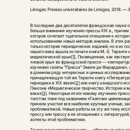
Limoges: Presses universitaires de Limoges, 2018. — 
В последние два десятилетия французская наука о
больше внимания изучению прессы XIX в., причем
которое сочетает тщательное отношение к истори
использованием новых методов анализа. В этих ра
только история периодических изданий, но и их по
нашего века вышла из печати книга М.-Е. Теранти и 
медиатической эры»
[1]
. Посвященная, как явствуе
«новой эры» во французской прессе — «литерату
изучению газеты “Пресса” Эмиля де Жирардена», 
в длинном ряду интересных и ценных исследований
принадлежащую той же Теранти книгу «Литература
периодики в XIX веке»
[2]
или книгу канадского ис
Пенсона «Медиатическое творчество. История и в
века»
[3]
. Некоторые итоги новому изучению прес
толстом томе под названием «Газетная цивилизац
приняли участие все наиболее крупные ученые, з
проблематикой. Новые работы на эту же тему исс
прессу или прессу в ее отношениях с литературой
аспекты этой проблематики.
Такова рецензируемая книга — сборник из двух де