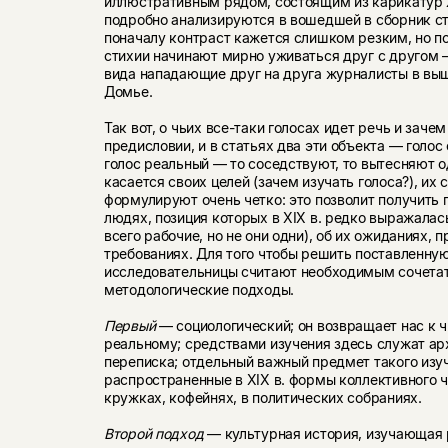
иллюстративным рядом, состоящим из карикатур X
подробно анализируются в вошедшей в сборник ст
поначалу контраст кажется слишком резким, но п
стихии начинают мирно уживаться друг с другом 
вида нападающие друг на друга журналисты в вы
Домье.
Так вот, о чьих все-таки голосах идет речь и зачем
предисловии, и в статьях два эти объекта — голо
голос реальный — то соседствуют, то вытесняют о
касается своих целей (зачем изучать голоса?), их
формулируют очень четко: это позволит получить 
людях, позиция которых в XIX в. редко выражала
всего рабочие, но не они одни), об их ожиданиях, 
требованиях. Для того чтобы решить поставленную
исследовательницы считают необходимым сочета
методологические подходы.
Первый
— социологический; он возвращает нас к 
реальному; средствами изучения здесь служат а
переписка; отдельный важный предмет такого изу
распространенные в XIX в. формы коллективного ч
кружках, кофейнях, в политических собраниях.
Второй подход
— культурная история, изучающая 