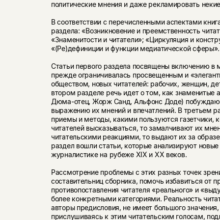
политические мнения и даже рекламировать некие
В соответствии с перечисленными аспектами книг
раздела: «Возникновение и преемственность читат
«Знаменитости и читатели»; «Циркуляция и конст
«(Ре)дефиниции и функции медиатической сферы».
Статьи первого раздела посвящены включению в 
прежде ограничивалась просвещенным и «элеган
обществом, новых читателей: рабочих, женщин, де
втором разделе речь идет о том, как знаменитые 
Дюма-отец, Жорж Санд, Альфонс Доде) побуждают
выражению их мнений и впечатлений. В третьем р
приемы и методы, какими пользуются газетчики, 
читателей высказываться, то замалчивают их мне
читательскими реакциями, то выдают их за образе
раздел вошли статьи, которые анализируют новые
журналистике на рубеже XIX и ХХ веков.
Рассмотрение проблемы с этих разных точек зрен
составительниц сборника, помочь избавиться от п
противопоставления читателя «реального» и «выд
более конкретными категориями. Реальность чита
авторы предисловия, не имеет большого значения, 
прислушиваясь к этим читательским голосам, по