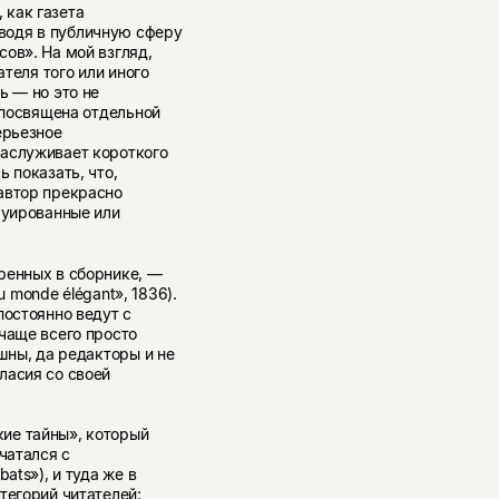
 как газета
водя в публичную сферу
ов». На мой взгляд,
ателя того или иного
ь — но это не
й посвящена отдельной
ерьезное
заслуживает короткого
 показать, что,
автор прекрасно
руированные или
ренных в сборнике, —
u monde élégant», 1836).
постоянно ведут с
чаще всего просто
шны, да редакторы и не
ласия со своей
ие тайны», который
чатался с
ats»), и туда же в
тегорий читателей: