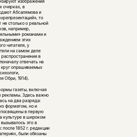
лизируют изображения
х очерках, в
еждают Абсалямова и
рхрепрезентаций», то
 не столько о реальной
ков, например,
тельными» романами и
саждением этих
го читателя, у
атели на самом деле
 распространение в
поначалу отвечать на
е круг опрашиваемых
сихологи,
я Обри, 1914).
формы газеты, включая
ы рекламы. Здесь важно
ась на два разряда:
ко форматом, но и
и посвящены в первую
на культуре в широком
 вызывалось это в
после 1852 г. редакции
атериях, были обязаны