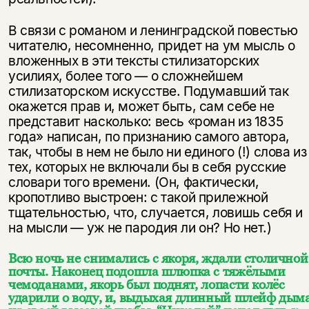
В связи с романом и ленинградской повестью
читателю, несомненно, придет на ум мысль о
вложенных в эти тексты стилизаторских
усилиях, более того — о сложнейшем
стилизаторском искусстве. Подумавший так
окажется прав и, может быть, сам себе не
представит насколько: весь «роман из 1835
года» написан, по признанию самого автора,
так, чтобы в нем не было ни единого (!) слова из
тех, которых не включали бы в себя русские
словари того времени. (Он, фактически,
кропотливо выстроен: с такой прилежной
тщательностью, что, случается, ловишь себя и
на мысли — уж не пародия ли он? Но нет.)
Всю ночь не снимались с якоря, ждали столичной
почты. Наконец подошла шлюпка с тяжёлыми
чемоданами, якорь был поднят, лопасти колёс
ударили о воду, и, выдыхая длинный шлейф дым