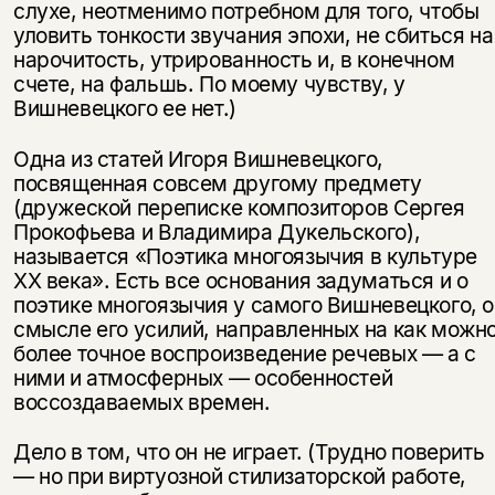
слухе, неотменимо потребном для того, чтобы
уловить тонкости звучания эпохи, не сбиться на
подписаться
нарочитость, утрированность и, в конечном
да
подписаться
счете, на фальшь. По моему чувству, у
Вишневецкого ее нет.)
нет, вернуться назад
Одна из статей Игоря Вишневецкого,
посвященная совсем другому предмету
(дружеской переписке композиторов Сергея
Прокофьева и Владимира Дукельского),
называется «Поэтика многоязычия в культуре
XX века». Есть все основания задуматься и о
поэтике многоязычия у самого Вишневецкого, о
смысле его усилий, направленных на как можн
более точное воспроизведение речевых — а с
ними и атмосферных — особенностей
воссоздаваемых времен.
Дело в том, что он не играет. (Трудно поверить
— но при виртуозной стилизаторской работе,