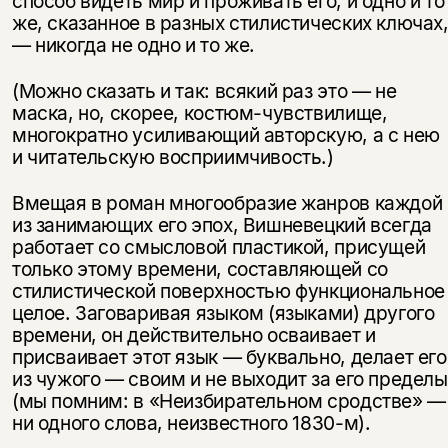
способ видеть мир и проживать его, и одно и то
же, сказанное в разных стилистических ключах
— никогда не одно и то же.
(Можно сказать и так: всякий раз это — не
маска, но, скорее, костюм-чувствилище,
многократно усиливающий авторскую, а с нею
и читательскую восприимчивость.)
Вмещая в роман многообразие жанров каждой
из занимающих его эпох, Вишневецкий всегда
работает со смысловой пластикой, присущей
только этому времени, составляющей со
стилистической поверхностью функциональное
целое. Заговаривая языком (языками) другого
времени, он действительно осваивает и
присваивает этот язык — буквально, делает его
из чужого — своим и не выходит за его пределы
(мы помним: в «Неизбирательном сродстве» —
ни одного слова, неизвестного 1830-м).