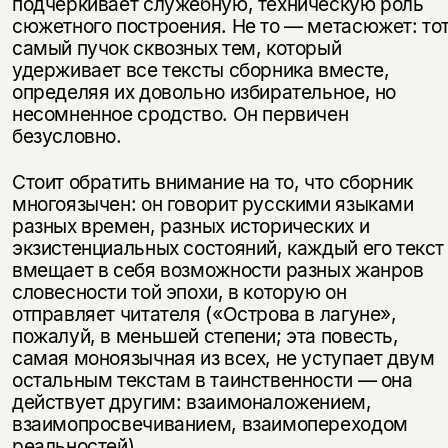
подчеркивает служебную, техническую роль
сюжетного построения. Не то — метасюжет: то
самый пучок сквозных тем, который
удерживает все тексты сборника вместе,
определяя их довольно избирательное, но
несомненное сродство. Он первичен
безусловно.
Стоит обратить внимание на то, что сборник
многоязычен: он говорит русскими языками
разных времен, разных исторических и
экзистенциальных состояний, каждый его текст
вмещает в себя возможности разных жанров
словесности той эпохи, в которую он
отправляет читателя («Острова в лагуне»,
пожалуй, в меньшей степени; эта повесть,
самая моноязычная из всех, не уступает двум
остальным текстам в таинственности — она
действует другим: взаимоналожением,
взаимопросвечиванием, взаимопереходом
реальностей).