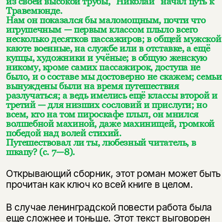
из своей высокой трубы, “Николай” начал путь к
Травемюнде.
Нам он показался бы маломощным, почти что
игрушечным — первым классом плыло всего
несколько десятков пассажиров; в общей мужской
каюте военные, на службе или в отставке, а ещё
купцы, художники и учёные; в общую женскую
никому, кроме самих пассажирок, доступа не
было, и о составе мы достоверно не скажем; семьи
вынуждены были на время путешествия
разлучаться; а ведь имелись ещё классы второй и
третий — для низших сословий и прислуги; но
всем, кто на том пироскафе плыл, он мнился
волшебной махиной, даже махинищей, громкой
победой над волей стихий.
Путешествовал ли ты, любезный читатель, в
шкапу? (с. 7—8).
Открывающий сборник, этот роман может быть
прочитан как ключ ко всей книге в целом.
В случае ленинградской повести работа была
еще сложнее и тоньше. Этот текст выговорен