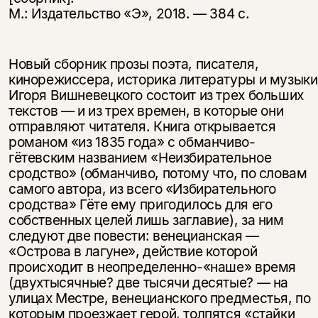
М.: Издательство «Э», 2018. — 384 с.
Новый сборник прозы поэта, писателя,
кинорежиссера, историка литературы и музыки
Игоря Вишневецкого состоит из трех больших
текстов — и из трех времен, в которые они
отправляют читателя. Книга открывается
романом «из 1835 года» с обманчиво-
гётевским названием «Неизбирательное
сродство» (обманчиво, потому что, по словам
самого автора, из всего «Избирательного
сродства» Гёте ему пригодилось для его
собственных целей лишь заглавие), за ним
следуют две повести: венецианская —
«Острова в лагуне», действие которой
происходит в неопределенно-«наше» время
(двухтысячные? две тысячи десятые? — на
улицах Местре, венецианского предместья, по
которым проезжает герой, толпятся «стайки