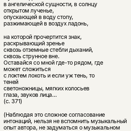
в ангелической сущности, в солнцу
открытом лученье,
опускающей в воду стопу,
разжимающей в воздух ладонь,
на которой прочертится знак,
раскрывающий зренье
Этой книги временно
сквозь отземные стебли дыханий,
сквозь струнное вне.
нет в продаже.
Подписка на рассылку
Оставайся со мной где-то рядом, где
может сложиться
Вы можете подписаться на
Раз в неделю мы отправляем рассылку
с локтем локоть и если уж тень, то
уведомления, и при поступлении книги
о книгах и событиях «НЛО».
теней
на склад получить письмо на указанный
За подписку дарим промокод на
светоножницы, мягких колосьев
электронный адрес.
Эта книга
скидку 15%
глаза, звуков лица…
не предназначена для
(с. 371)
несовершеннолетних
(Наблюдая это сложное согласование
интонаций, нельзя не вспомнить музыкальный
Скажите, пожалуйста,
Я соглашаюсь с
Политикой конфиденциальности
опыт автора, не задуматься о музыкальном
вам уже исполнилось 18 лет?
Я соглашаюсь с
Политикой конфиденциальности