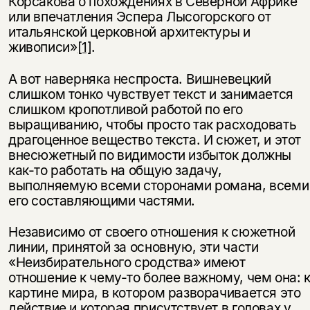
Корсакова о похождениях в Северной Африке
или впечатления Эспера Лысогорского от
итальянской церковной архитектуры и
живописи»
[1]
.
А вот наверняка неспроста. Вишневецкий
слишком тонко чувствует текст и занимается
слишком кропотливой работой по его
выращиванию, чтобы просто так расходовать
драгоценное вещество текста. И сюжет, и этот
внесюжетный по видимости избыток должны
как-то работать на общую задачу,
выполняемую всеми сторонами романа, всеми
его составляющими частями.
Независимо от своего отношения к сюжетной
линии, принятой за основную, эти части
«Неизбирательного сродства» имеют
отношение к чему-то более важному, чем она: 
картине мира, в котором разворачивается это
действие и которая присутствует в головах у