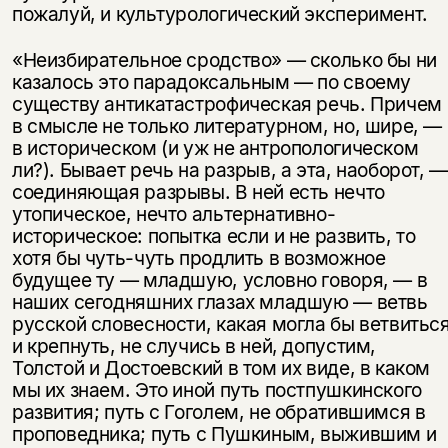
пожалуй, и культурологический эксперимент.
«Неизбирательное сродство» — сколько бы ни
казалось это парадоксальным — по своему
существу антикатастрофическая речь. Причем
в смысле не только литературном, но, шире, —
в историческом (и уж не антропологическом
ли?). Бывает речь на разрыв, а эта, наоборот, —
соединяющая разрывы. В ней есть нечто
утопическое, нечто альтернативно-
историческое: попытка если и не развить, то
хотя бы чуть-чуть продлить в возможное
будущее ту — младшую, условно говоря, — в
наших сегодняшних глазах младшую — ветвь
русской словесности, какая могла бы ветвитьс
и крепнуть, не случись в ней, допустим,
Толстой и Достоевский в том их виде, в каком
мы их знаем. Это иной путь постпушкинского
развития; путь с Гоголем, не обратившимся в
проповедника; путь с Пушкиным, выжившим и