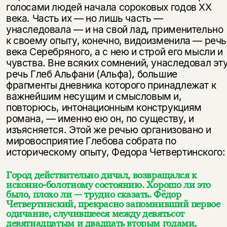
голосами людей начала сороковых годов XX
века. Часть их — но лишь часть —
унаследовала — и на свой лад, применительно
к своему опыту, конечно, видоизменила — речь
века Серебряного, а с нею и строй его мысли и
чувства. Вне всяких сомнений, унаследовал эт
речь Глеб Альфани (Альфа), большие
фрагменты дневника которого принадлежат к
важнейшим несущим и смысловым и,
повторюсь, интонационным конструкциям
романа, — именно ею он, по существу, и
изъясняется. Этой же речью организовано и
мировосприятие Глебова собрата по
историческому опыту, Федора Четвертинского:
Город действительно дичал, возвращался к
исконно-болотному состоянию. Хорошо ли это
было, плохо ли — трудно сказать. Фёдор
Четвертинский, прекрасно запомнивший первое
одичание, случившееся между девятьсот
девятнадцатым и двадцать вторым годами,