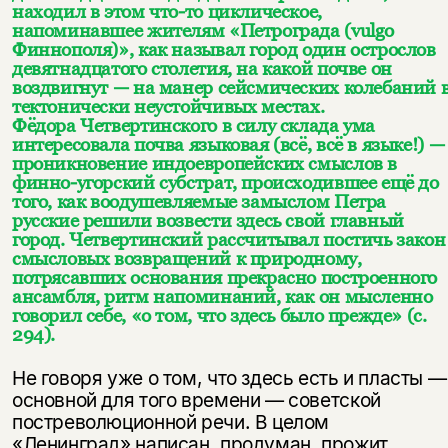
находил в этом что-то циклическое,
напоминавшее жителям «Петрограда (vulgo
Финнополя)», как называл город один острослов
девятнадцатого столетия, на какой почве он
воздвигнут — на манер сейсмических колебаний 
тектонически неустойчивых местах.
Фёдора Четвертинского в силу склада ума
интересовала почва языковая (всё, всё в языке!) —
проникновение индоевропейских смыслов в
финно-угорский субстрат, происходившее ещё до
того, как воодушевляемые замыслом Петра
русские решили возвести здесь свой главный
город. Четвертинский рассчитывал постичь закон
смысловых возвращений к природному,
потрясавших основания прекрасно построенного
ансамбля, ритм напоминаний, как он мысленно
говорил себе, «о том, что здесь было прежде» (с.
294).
Не говоря уже о том, что здесь есть и пласты —
основной для того времени — советской
постреволюционной речи. В целом
«Ленинград» написан, продуман, прожит